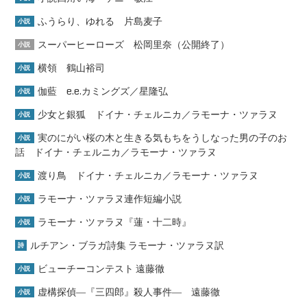
ふうらり、ゆれる 片島麦子
小説
スーパーヒーローズ 松岡里奈（公開終了）
小説
横領 鶴山裕司
小説
伽藍 e.e.カミングズ／星隆弘
小説
少女と銀狐 ドイナ・チェルニカ／ラモーナ・ツァラヌ
小説
実のにがい桜の木と生きる気もちをうしなった男の子のお
小説
話 ドイナ・チェルニカ／ラモーナ・ツァラヌ
渡り鳥 ドイナ・チェルニカ／ラモーナ・ツァラヌ
小説
ラモーナ・ツァラヌ連作短編小説
小説
ラモーナ・ツァラヌ『蓮・十二時』
小説
ルチアン・ブラガ詩集 ラモーナ・ツァラヌ訳
詩
ビューチーコンテスト 遠藤徹
小説
虚構探偵―『三四郎』殺人事件― 遠藤徹
小説