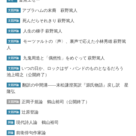
アブラハムの末裔 萩野篤人
文芸評論
死んだらそれきり 萩野篤人
文芸評論
人生の梯子 萩野篤人
文芸評論
モーツァルトの〈声〉、裏声で応えた小林秀雄 萩野篤
文芸評論
人
九鬼周造と「偶然性」をめぐって 萩野篤人
文芸評論
いつの日か、ロックはザ・バンドのものとなるだろう
文芸評論
池上晴之（公開終了）
翻訳の中間溝――末松謙澄英訳『源氏物語』戻し訳 星
文芸評論
隆弘
正岡子規論 鶴山裕司（公開終了）
文芸評論
辻原登論
文芸評論
現代詩人論 鶴山裕司
詩論
前衛俳句作家論
詩論