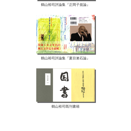
鶴山裕司評論集『正岡子規論』
鶴山裕司評論集『夏目漱石論』
鶴山裕司既刊書籍