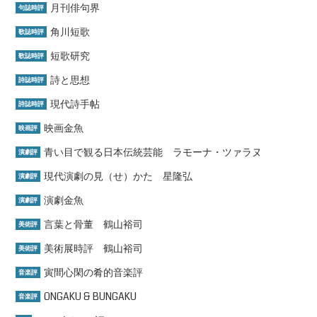
月刊俳句界
句誌時評
角川短歌
歌誌時評
短歌研究
歌誌時評
詩と思想
詩誌時評
現代詩手帖
詩誌時評
映画金魚
映画評
青い目で観る日本伝統芸能 ラモーナ・ツァラヌ
演劇評
現代演劇の見（せ）かた 星隆弘
演劇評
演劇金魚
演劇評
言葉と骨董 鶴山裕司
美術評
美術展時評 鶴山裕司
美術評
寅間心閑の肴的音楽評
音楽評
ONGAKU & BUNGAKU
音楽評