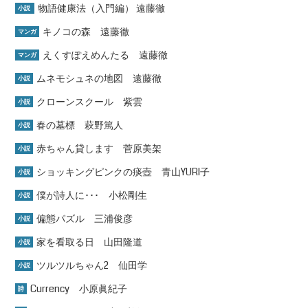
物語健康法（入門編） 遠藤徹
小説
キノコの森 遠藤徹
マンガ
えくすぽえめんたる 遠藤徹
マンガ
ムネモシュネの地図 遠藤徹
小説
クローンスクール 紫雲
小説
春の墓標 萩野篤人
小説
赤ちゃん貸します 菅原美架
小説
ショッキングピンクの痰壺 青山YURI子
小説
僕が詩人に･･･ 小松剛生
小説
偏態パズル 三浦俊彦
小説
家を看取る日 山田隆道
小説
ツルツルちゃん2 仙田学
小説
Currency 小原眞紀子
詩