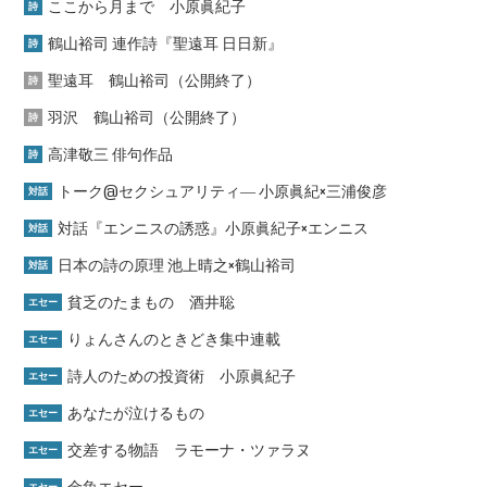
ここから月まで 小原眞紀子
詩
鶴山裕司 連作詩『聖遠耳 日日新』
詩
聖遠耳 鶴山裕司（公開終了）
詩
羽沢 鶴山裕司（公開終了）
詩
高津敬三 俳句作品
詩
トーク@セクシュアリティ― 小原眞紀×三浦俊彦
対話
対話『エンニスの誘惑』小原眞紀子×エンニス
対話
日本の詩の原理 池上晴之×鶴山裕司
対話
貧乏のたまもの 酒井聡
エセー
りょんさんのときどき集中連載
エセー
詩人のための投資術 小原眞紀子
エセー
あなたが泣けるもの
エセー
交差する物語 ラモーナ・ツァラヌ
エセー
金魚エセー
エセー