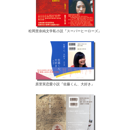
松岡里奈純文学私小説『スーパーヒーローズ』
原里実恋愛小説『佐藤くん、大好き』