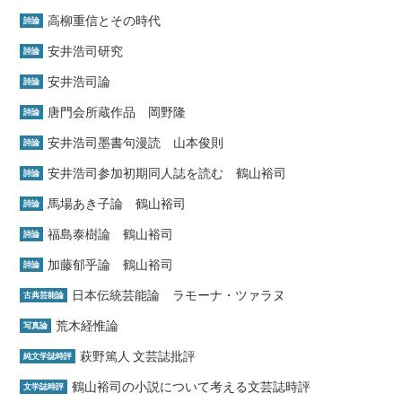
高柳重信とその時代
詩論
安井浩司研究
詩論
安井浩司論
詩論
唐門会所蔵作品 岡野隆
詩論
安井浩司墨書句漫読 山本俊則
詩論
安井浩司参加初期同人誌を読む 鶴山裕司
詩論
馬場あき子論 鶴山裕司
詩論
福島泰樹論 鶴山裕司
詩論
加藤郁乎論 鶴山裕司
詩論
日本伝統芸能論 ラモーナ・ツァラヌ
古典芸能論
荒木経惟論
写真論
萩野篤人 文芸誌批評
純文学誌時評
鶴山裕司の小説について考える文芸誌時評
文学誌時評