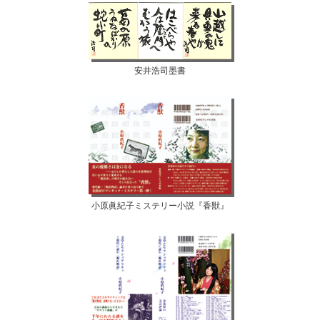
安井浩司墨書
小原眞紀子ミステリー小説『香獣』