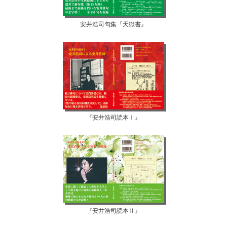
安井浩司句集『天獄書』
『安井浩司読本Ⅰ』
『安井浩司読本Ⅱ』