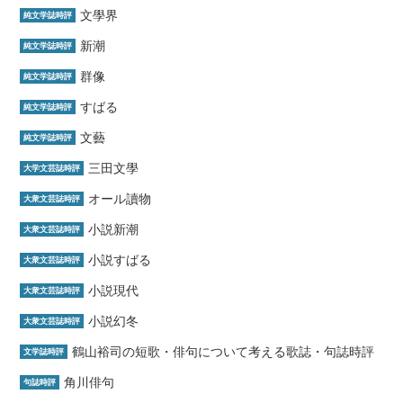
文學界
純文学誌時評
新潮
純文学誌時評
群像
純文学誌時評
すばる
純文学誌時評
文藝
純文学誌時評
三田文學
大学文芸誌時評
オール讀物
大衆文芸誌時評
小説新潮
大衆文芸誌時評
小説すばる
大衆文芸誌時評
小説現代
大衆文芸誌時評
小説幻冬
大衆文芸誌時評
鶴山裕司の短歌・俳句について考える歌誌・句誌時評
文学誌時評
角川俳句
句誌時評