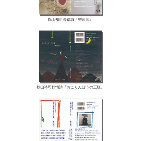
鶴山裕司長篇詩『聖遠耳』
鶴山裕司抒情詩『おこりんぼうの王様』