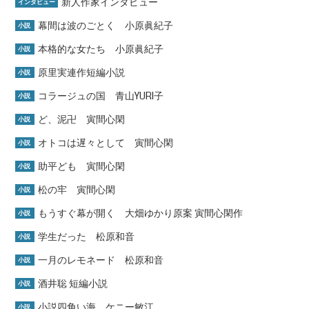
新人作家インタビュー
インタビュー
幕間は波のごとく 小原眞紀子
小説
本格的な女たち 小原眞紀子
小説
原里実連作短編小説
小説
コラージュの国 青山YURI子
小説
ど、泥卍 寅間心閑
小説
オトコは遅々として 寅間心閑
小説
助平ども 寅間心閑
小説
松の牢 寅間心閑
小説
もうすぐ幕が開く 大畑ゆかり原案 寅間心閑作
小説
学生だった 松原和音
小説
一月のレモネード 松原和音
小説
酒井聡 短編小説
小説
小説四角い海 ケニー敏江
小説