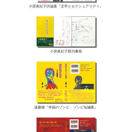
小原眞紀子評論集『文学とセクシュアリティ』
小原眞紀子既刊書籍
遠藤徹『幸福のゾンビ ゾンビ短編集』