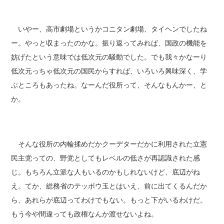
いやー、高市劇場というかコニタン劇場、タイヘンでしたね
ー。やっと収まったのかな。振り返ってみれば、国政の機能を
妨げたという意味では低次元の騒動でした。でも我々かなーり
低次元っちゃ低次元の国民からすれば、いろいろ興味深く、学
ぶところもあったね。なーんだ役所って、そんなもんかー、と
か。
そんな役所の内輪揉めだかクーデターだかに利用された立憲
民主党っての、野党としてもレベルの低さが再認識された感
じ。もちろん立派な人もいるのかもしれないけど、底辺がね
え。てか、総務省のテッポウ玉とはいえ、前に出てくるんだか
ら、あれらが底辺ってわけでもない。もっと下がいるわけだ。
もう今や間違っても政権なんか渡せないよね。