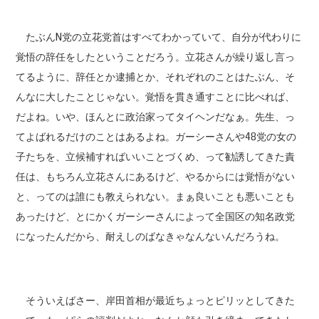
たぶんN党の立花党首はすべてわかっていて、自分が代わりに
覚悟の辞任をしたということだろう。立花さんが繰り返し言っ
てるように、辞任とか逮捕とか、それぞれのことはたぶん、そ
んなに大したことじゃない。覚悟を貫き通すことに比べれば、
だよね。いや、ほんとに政治家ってタイヘンだなぁ。先生、っ
てよばれるだけのことはあるよね。ガーシーさんや48党の女の
子たちを、立候補すればいいことづくめ、って勧誘してきた責
任は、もちろん立花さんにあるけど、やるからには覚悟がない
と、ってのは誰にも教えられない。まぁ良いことも悪いことも
あったけど、とにかくガーシーさんによって全国区の知名政党
になったんだから、耐えしのばなきゃなんないんだろうね。
そういえばさー、岸田首相が最近ちょっとピリッとしてきた