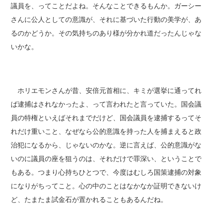
議員を、ってことだよね。そんなことできるもんか。ガーシー
さんに公人としての意識が、それに基づいた行動の美学が、あ
るのかどうか。その気持ちのあり様が分かれ道だったんじゃな
いかな。
ホリエモンさんが昔、安倍元首相に、キミが選挙に通ってれ
ば逮捕はされなかったよ、って言われたと言っていた。国会議
員の特権といえばそれまでだけど、国会議員を逮捕するってそ
れだけ重いこと、なぜなら公的意識を持った人を捕まえると政
治犯になるから、じゃないのかな。逆に言えば、公的意識がな
いのに議員の座を狙うのは、それだけで罪深い、ということで
もある。つまり心持ちひとつで、今度はむしろ国策逮捕の対象
になりがちってこと。心の中のことはなかなか証明できないけ
ど、たまたま試金石が置かれることもあるんだね。