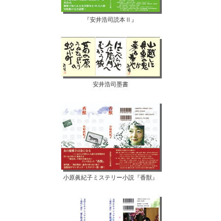
『安井浩司読本Ⅱ』
安井浩司墨書
小原眞紀子ミステリー小説『香獣』