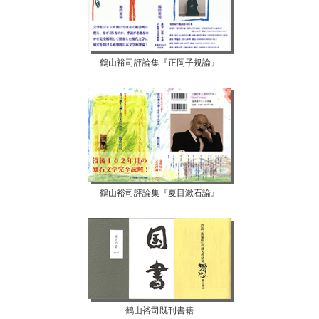
鶴山裕司評論集『正岡子規論』
鶴山裕司評論集『夏目漱石論』
鶴山裕司既刊書籍