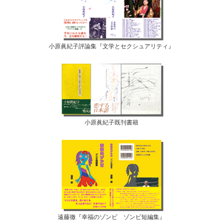
小原眞紀子評論集『文学とセクシュアリティ』
小原眞紀子既刊書籍
遠藤徹『幸福のゾンビ ゾンビ短編集』