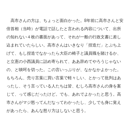
高市さんの方は、ちょっと面白かった。8年前に高市さんと安
倍首相（当時）が電話で話したと言われる内容について、出所
の知れない４枚の書面があって、それが一般の行政文書に差し
込まれていたらしい。高市さんはいきなり「捏造だ」とぶち上
げて、もし捏造でなかったら大臣の椅子と議員職を賭けるか、
と立憲の小西議員に詰め寄られて、ああ辞めてやろうじゃない
の、と啖呵を切った。この言いっぷりが、なかなかよかった。
もちろん、売り言葉に買い言葉で軽々しい、とかって批判はあ
ったし、そう言っている人たちは皆、むしろ高市さんの身を案
じて、って感じだったけど。でも、あれでよかったと思う。高
市さんがマジ怒ってんだなってわかったし、少しでも身に覚え
があったら、あんな怒り方はしないと思う。