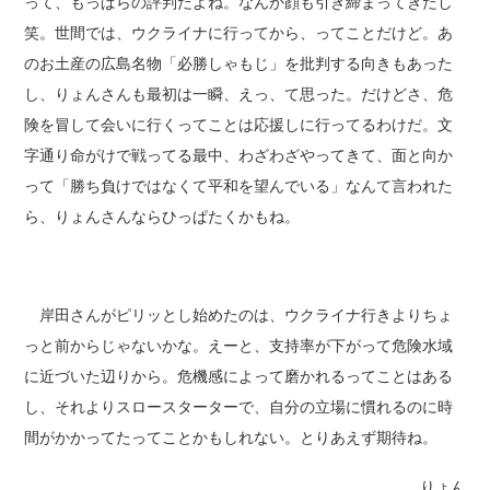
って、もっぱらの評判だよね。なんか顔も引き締まってきたし
笑。世間では、ウクライナに行ってから、ってことだけど。あ
のお土産の広島名物「必勝しゃもじ」を批判する向きもあった
し、りょんさんも最初は一瞬、えっ、て思った。だけどさ、危
険を冒して会いに行くってことは応援しに行ってるわけだ。文
字通り命がけで戦ってる最中、わざわざやってきて、面と向か
って「勝ち負けではなくて平和を望んでいる」なんて言われた
ら、りょんさんならひっぱたくかもね。
岸田さんがピリッとし始めたのは、ウクライナ行きよりちょ
っと前からじゃないかな。えーと、支持率が下がって危険水域
に近づいた辺りから。危機感によって磨かれるってことはある
し、それよりスロースターターで、自分の立場に慣れるのに時
間がかかってたってことかもしれない。とりあえず期待ね。
りょん