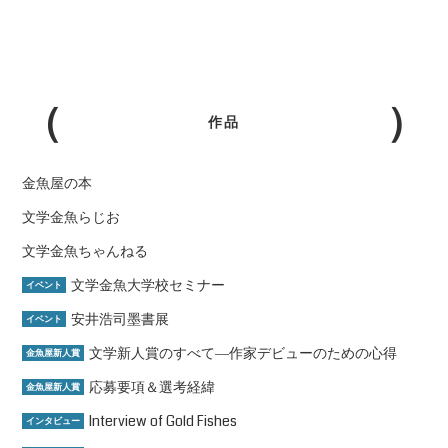
作品
金魚屋の本
文学金魚らじお
文学金魚ちゃんねる
文学金魚大学校セミナー
イベント
安井浩司墨書展
イベント
文学新人賞のすべて―作家デビューのための心得
金魚屋新人賞
応募要項＆選考経緯
金魚屋新人賞
Interview of Gold Fishes
インタビュー