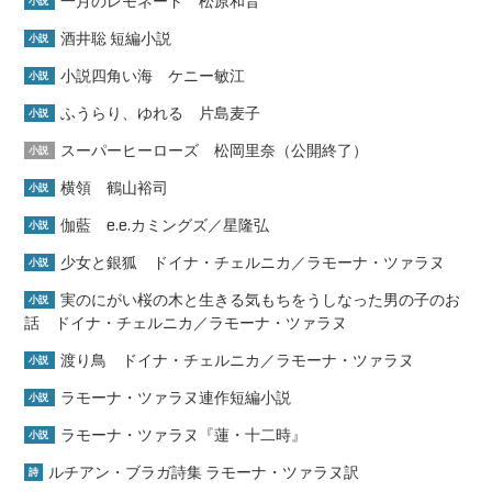
一月のレモネード 松原和音
小説
酒井聡 短編小説
小説
小説四角い海 ケニー敏江
小説
ふうらり、ゆれる 片島麦子
小説
スーパーヒーローズ 松岡里奈（公開終了）
小説
横領 鶴山裕司
小説
伽藍 e.e.カミングズ／星隆弘
小説
少女と銀狐 ドイナ・チェルニカ／ラモーナ・ツァラヌ
小説
実のにがい桜の木と生きる気もちをうしなった男の子のお
小説
話 ドイナ・チェルニカ／ラモーナ・ツァラヌ
渡り鳥 ドイナ・チェルニカ／ラモーナ・ツァラヌ
小説
ラモーナ・ツァラヌ連作短編小説
小説
ラモーナ・ツァラヌ『蓮・十二時』
小説
ルチアン・ブラガ詩集 ラモーナ・ツァラヌ訳
詩