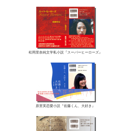
松岡里奈純文学私小説『スーパーヒーローズ』
原里実恋愛小説『佐藤くん、大好き』