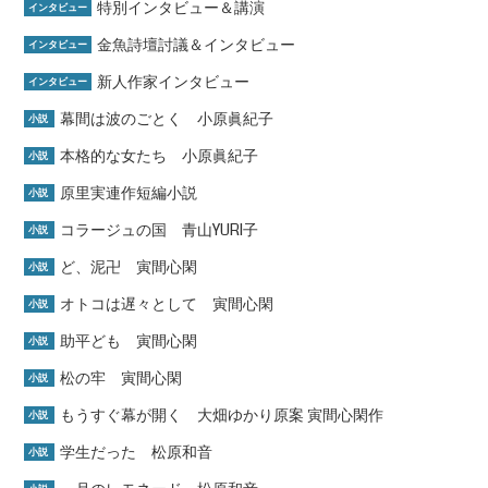
特別インタビュー＆講演
インタビュー
金魚詩壇討議＆インタビュー
インタビュー
新人作家インタビュー
インタビュー
幕間は波のごとく 小原眞紀子
小説
本格的な女たち 小原眞紀子
小説
原里実連作短編小説
小説
コラージュの国 青山YURI子
小説
ど、泥卍 寅間心閑
小説
オトコは遅々として 寅間心閑
小説
助平ども 寅間心閑
小説
松の牢 寅間心閑
小説
もうすぐ幕が開く 大畑ゆかり原案 寅間心閑作
小説
学生だった 松原和音
小説