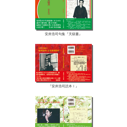
安井浩司句集『天獄書』
『安井浩司読本Ⅰ』