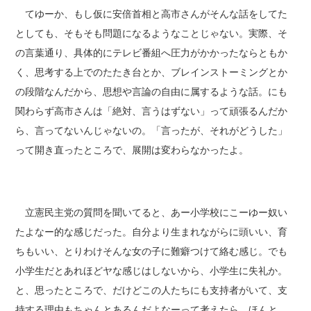
てゆーか、もし仮に安倍首相と高市さんがそんな話をしてた
としても、そもそも問題になるようなことじゃない。実際、そ
の言葉通り、具体的にテレビ番組へ圧力がかかったならともか
く、思考する上でのたたき台とか、ブレインストーミングとか
の段階なんだから、思想や言論の自由に属するような話。にも
関わらず高市さんは「絶対、言うはずない」って頑張るんだか
ら、言ってないんじゃないの。「言ったが、それがどうした」
って開き直ったところで、展開は変わらなかったよ。
立憲民主党の質問を聞いてると、あー小学校にこーゆー奴い
たよなー的な感じだった。自分より生まれながらに頭いい、育
ちもいい、とりわけそんな女の子に難癖つけて絡む感じ。でも
小学生だとあれほどヤな感じはしないから、小学生に失礼か。
と、思ったところで、だけどこの人たちにも支持者がいて、支
持する理由もちゃんとあるんだよなーって考えたら、ほんと、