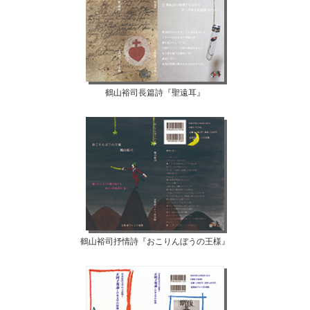
鶴山裕司長篇詩『聖遠耳』
鶴山裕司抒情詩『おこりんぼうの王様』