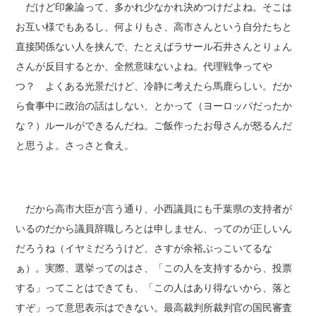
だけど印象論って、多かれ少なかれ決めつけだよね。そこは
お互い様でもあるし、何よりもさ、高市さんという自分たちと
直接関係ない人を挟んで、たとえばラサール石井さんとりょん
さんが反目するとか、全然意味ないよね。代理戦争ってや
つ？ よくある光景だけど、冷静に考えたら馬鹿らしい。だか
ら食事中に政治の話はしない、とかって（ヨーロッパだったか
な？）ルールができるんだね。ご飯作ったお母さんが怒るんだ
と思うよ。さっさと食え。
だから高市大臣が言う通り、小西議員にも千葉県の支持者が
いるのだから議員辞職しろとは申しません、ってのが正しいん
だろうね（イヤミだろうけど、さすが余裕ぶっこいてるな
ぁ）。実際、選挙ってのはさ、「この人を支持するから、投票
する」ってことはできても、「この人はあり得ないから、落と
すぞ」って意思表示はできない。最高裁判所裁判官の国民審査