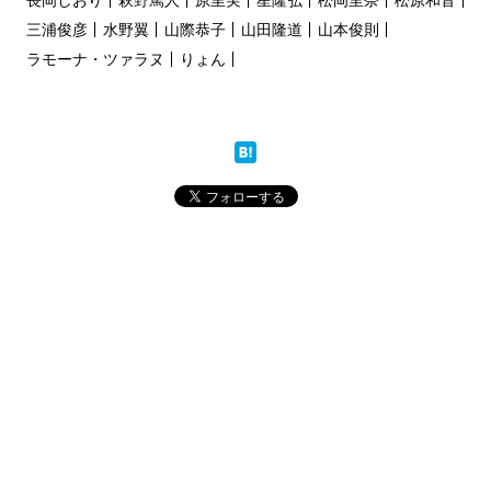
長岡しおり
萩野篤人
原里実
星隆弘
松岡里奈
松原和音
三浦俊彦
水野翼
山際恭子
山田隆道
山本俊則
ラモーナ・ツァラヌ
りょん