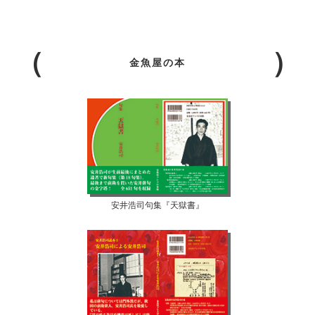
金魚屋の本
安井浩司句集『天獄書』