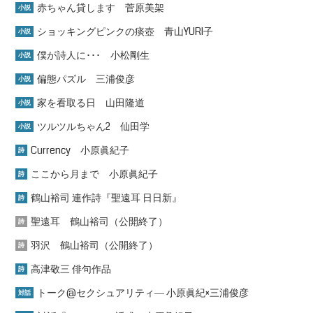
赤ちゃん貸します 菅原美架
小説
ショッキングピンクの痰壺 青山YURI子
小説
僕が詩人に･･･ 小松剛生
小説
偏態パズル 三浦俊彦
小説
家を看取る日 山田隆道
小説
ツルツルちゃん2 仙田学
小説
Currency 小原眞紀子
詩
ここから月まで 小原眞紀子
詩
鶴山裕司 連作詩『聖遠耳 日日新』
詩
聖遠耳 鶴山裕司（公開終了）
詩
羽沢 鶴山裕司（公開終了）
詩
高津敬三 俳句作品
詩
トーク@セクシュアリティ― 小原眞紀×三浦俊彦
対話