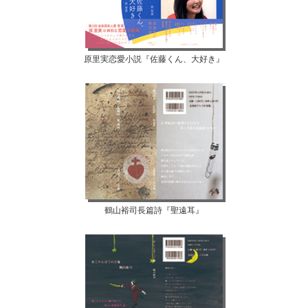
原里実恋愛小説『佐藤くん、大好き』
鶴山裕司長篇詩『聖遠耳』