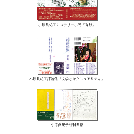
小原眞紀子ミステリー小説『香獣』
小原眞紀子評論集『文学とセクシュアリティ』
小原眞紀子既刊書籍