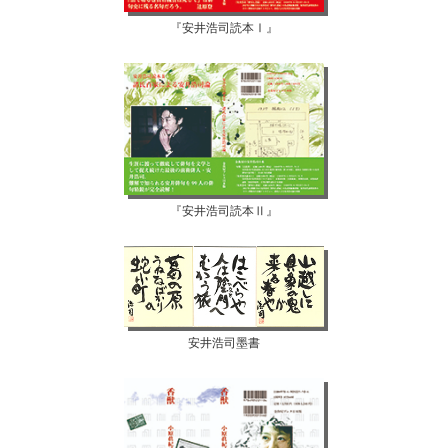
『安井浩司読本Ⅰ』
『安井浩司読本Ⅱ』
安井浩司墨書