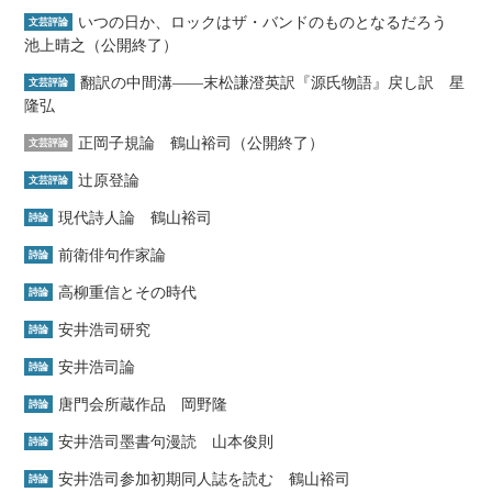
いつの日か、ロックはザ・バンドのものとなるだろう
文芸評論
池上晴之（公開終了）
翻訳の中間溝――末松謙澄英訳『源氏物語』戻し訳 星
文芸評論
隆弘
正岡子規論 鶴山裕司（公開終了）
文芸評論
辻原登論
文芸評論
現代詩人論 鶴山裕司
詩論
前衛俳句作家論
詩論
高柳重信とその時代
詩論
安井浩司研究
詩論
安井浩司論
詩論
唐門会所蔵作品 岡野隆
詩論
安井浩司墨書句漫読 山本俊則
詩論
安井浩司参加初期同人誌を読む 鶴山裕司
詩論