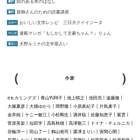
絵のある本のはなし
書評
親御さんのための読書講座
書評
おいしい文学レシピ 三日月クイイジーヌ
エセー
連載マンガ『もしかして文豪ちゃん？』りょん
マンガ
天野ルミナの文学星占い
星占い
作家
e.e.カミングズ
青山YURI子
池上晴之
池田浩
遠藤徹
大篠夏彦
大畑ゆかり
岡野隆
小原眞紀子
片島麦子
金井純
ケニー敏江
小松剛生
酒井聡
佐藤知恵子
紫雲
菅原美架
仙田学
高島秋穂
高津敬三
ドイナ・チェルニカ
谷輪洋一
田山了一
鶴山裕司
露津まりい
寅間心閑