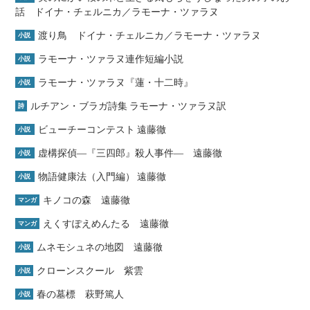
話 ドイナ・チェルニカ／ラモーナ・ツァラヌ
渡り鳥 ドイナ・チェルニカ／ラモーナ・ツァラヌ
小説
ラモーナ・ツァラヌ連作短編小説
小説
ラモーナ・ツァラヌ『蓮・十二時』
小説
ルチアン・ブラガ詩集 ラモーナ・ツァラヌ訳
詩
ビューチーコンテスト 遠藤徹
小説
虚構探偵―『三四郎』殺人事件― 遠藤徹
小説
物語健康法（入門編） 遠藤徹
小説
キノコの森 遠藤徹
マンガ
えくすぽえめんたる 遠藤徹
マンガ
ムネモシュネの地図 遠藤徹
小説
クローンスクール 紫雲
小説
春の墓標 萩野篤人
小説