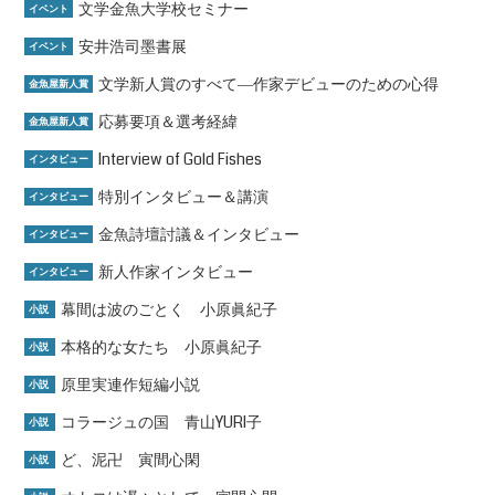
文学金魚大学校セミナー
イベント
安井浩司墨書展
イベント
文学新人賞のすべて―作家デビューのための心得
金魚屋新人賞
応募要項＆選考経緯
金魚屋新人賞
Interview of Gold Fishes
インタビュー
特別インタビュー＆講演
インタビュー
金魚詩壇討議＆インタビュー
インタビュー
新人作家インタビュー
インタビュー
幕間は波のごとく 小原眞紀子
小説
本格的な女たち 小原眞紀子
小説
原里実連作短編小説
小説
コラージュの国 青山YURI子
小説
ど、泥卍 寅間心閑
小説