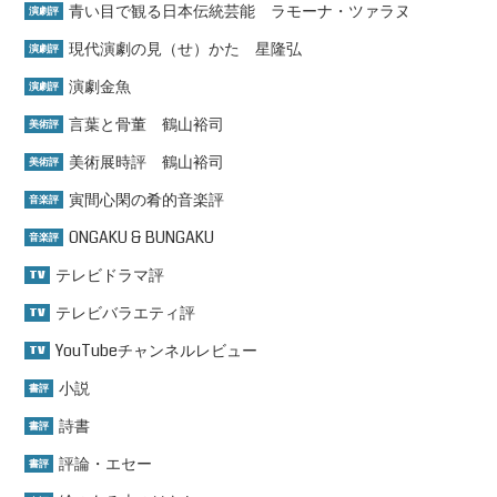
青い目で観る日本伝統芸能 ラモーナ・ツァラヌ
演劇評
現代演劇の見（せ）かた 星隆弘
演劇評
演劇金魚
演劇評
言葉と骨董 鶴山裕司
美術評
美術展時評 鶴山裕司
美術評
寅間心閑の肴的音楽評
音楽評
ONGAKU & BUNGAKU
音楽評
テレビドラマ評
TV
テレビバラエティ評
TV
YouTubeチャンネルレビュー
TV
小説
書評
詩書
書評
評論・エセー
書評