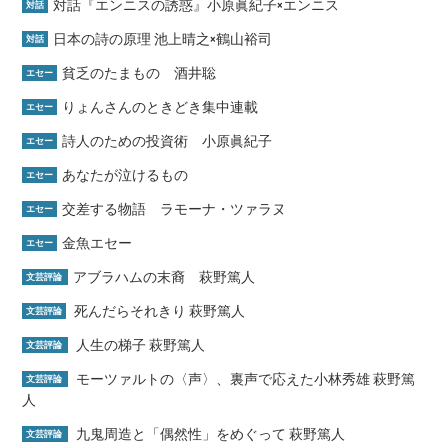
対話『エンニスの誘惑』小原眞紀子×エンニス
対話
日本の詩の原理 池上晴之×鶴山裕司
対話
貧乏のたまもの 酒井聡
エセー
りょんさんのときどき集中連載
エセー
詩人のための投資術 小原眞紀子
エセー
あなたが泣けるもの
エセー
交差する物語 ラモーナ・ツァラヌ
エセー
金魚エセー
エセー
アブラハムの末裔 萩野篤人
文芸評論
死んだらそれきり 萩野篤人
文芸評論
人生の梯子 萩野篤人
文芸評論
モーツァルトの〈声〉、裏声で応えた小林秀雄 萩野篤
文芸評論
人
九鬼周造と「偶然性」をめぐって 萩野篤人
文芸評論