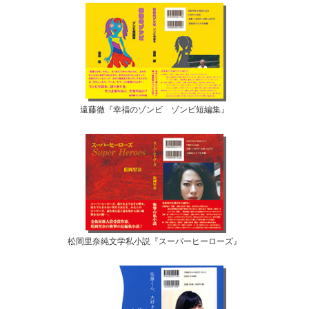
遠藤徹『幸福のゾンビ ゾンビ短編集』
松岡里奈純文学私小説『スーパーヒーローズ』