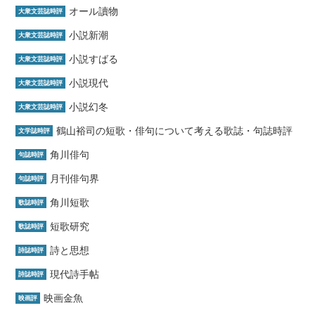
オール讀物
大衆文芸誌時評
小説新潮
大衆文芸誌時評
小説すばる
大衆文芸誌時評
小説現代
大衆文芸誌時評
小説幻冬
大衆文芸誌時評
鶴山裕司の短歌・俳句について考える歌誌・句誌時評
文学誌時評
角川俳句
句誌時評
月刊俳句界
句誌時評
角川短歌
歌誌時評
短歌研究
歌誌時評
詩と思想
詩誌時評
現代詩手帖
詩誌時評
映画金魚
映画評