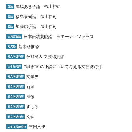
馬場あき子論 鶴山裕司
詩論
福島泰樹論 鶴山裕司
詩論
加藤郁乎論 鶴山裕司
詩論
日本伝統芸能論 ラモーナ・ツァラヌ
古典芸能論
荒木経惟論
写真論
萩野篤人 文芸誌批評
純文学誌時評
鶴山裕司の小説について考える文芸誌時評
文学誌時評
文學界
純文学誌時評
新潮
純文学誌時評
群像
純文学誌時評
すばる
純文学誌時評
文藝
純文学誌時評
三田文學
大学文芸誌時評