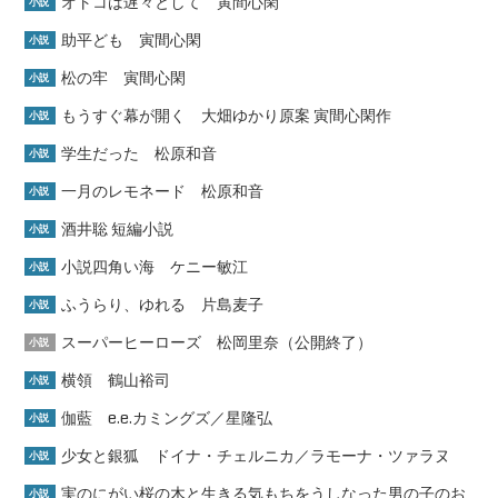
オトコは遅々として 寅間心閑
小説
助平ども 寅間心閑
小説
松の牢 寅間心閑
小説
もうすぐ幕が開く 大畑ゆかり原案 寅間心閑作
小説
学生だった 松原和音
小説
一月のレモネード 松原和音
小説
酒井聡 短編小説
小説
小説四角い海 ケニー敏江
小説
ふうらり、ゆれる 片島麦子
小説
スーパーヒーローズ 松岡里奈（公開終了）
小説
横領 鶴山裕司
小説
伽藍 e.e.カミングズ／星隆弘
小説
少女と銀狐 ドイナ・チェルニカ／ラモーナ・ツァラヌ
小説
実のにがい桜の木と生きる気もちをうしなった男の子のお
小説