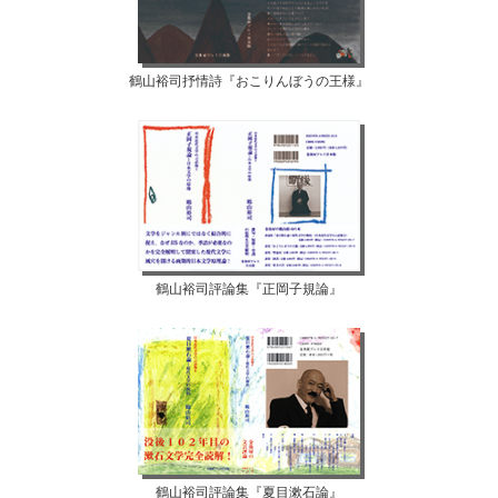
鶴山裕司抒情詩『おこりんぼうの王様』
鶴山裕司評論集『正岡子規論』
鶴山裕司評論集『夏目漱石論』