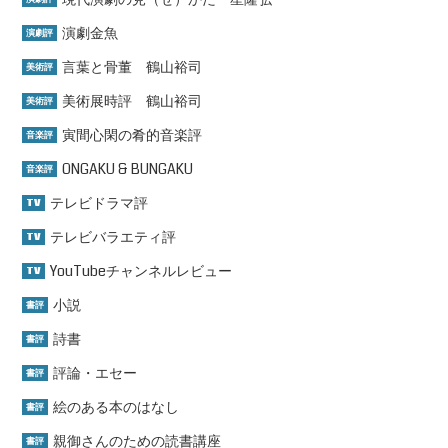
演劇金魚
演劇評
言葉と骨董 鶴山裕司
美術評
美術展時評 鶴山裕司
美術評
寅間心閑の肴的音楽評
音楽評
ONGAKU & BUNGAKU
音楽評
テレビドラマ評
TV
テレビバラエティ評
TV
YouTubeチャンネルレビュー
TV
小説
書評
詩書
書評
評論・エセー
書評
絵のある本のはなし
書評
親御さんのための読書講座
書評