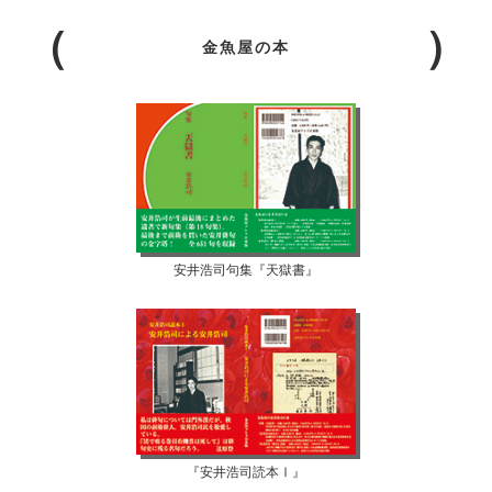
金魚屋の本
安井浩司句集『天獄書』
『安井浩司読本Ⅰ』