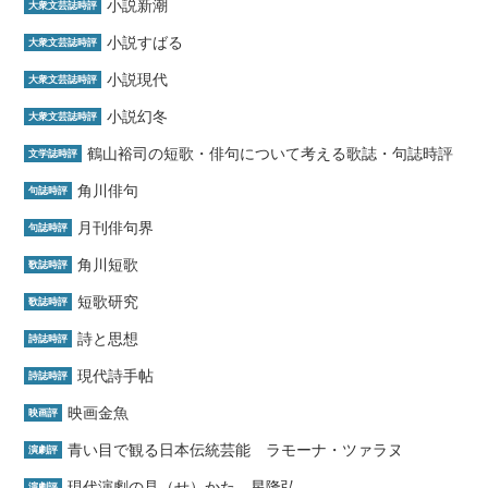
小説新潮
大衆文芸誌時評
小説すばる
大衆文芸誌時評
小説現代
大衆文芸誌時評
小説幻冬
大衆文芸誌時評
鶴山裕司の短歌・俳句について考える歌誌・句誌時評
文学誌時評
角川俳句
句誌時評
月刊俳句界
句誌時評
角川短歌
歌誌時評
短歌研究
歌誌時評
詩と思想
詩誌時評
現代詩手帖
詩誌時評
映画金魚
映画評
青い目で観る日本伝統芸能 ラモーナ・ツァラヌ
演劇評
現代演劇の見（せ）かた 星隆弘
演劇評