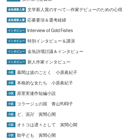
文学新人賞のすべて―作家デビューのための心得
金魚屋新人賞
応募要項＆選考経緯
金魚屋新人賞
Interview of Gold Fishes
インタビュー
特別インタビュー＆講演
インタビュー
金魚詩壇討議＆インタビュー
インタビュー
新人作家インタビュー
インタビュー
幕間は波のごとく 小原眞紀子
小説
本格的な女たち 小原眞紀子
小説
原里実連作短編小説
小説
コラージュの国 青山YURI子
小説
ど、泥卍 寅間心閑
小説
オトコは遅々として 寅間心閑
小説
助平ども 寅間心閑
小説