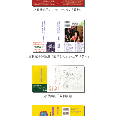
小原眞紀子ミステリー小説『香獣』
小原眞紀子評論集『文学とセクシュアリティ』
小原眞紀子既刊書籍