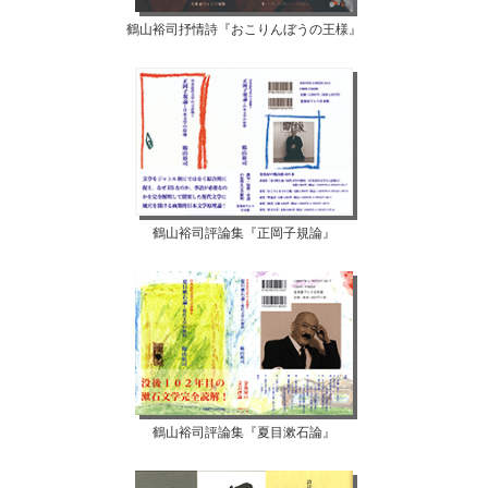
鶴山裕司抒情詩『おこりんぼうの王様』
鶴山裕司評論集『正岡子規論』
鶴山裕司評論集『夏目漱石論』