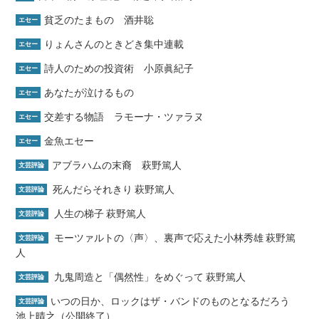
貧乏のたまもの 酒井聡
エセー
りょんさんのときどき集中連載
エセー
詩人のための投資術 小原眞紀子
エセー
あなたが泣けるもの
エセー
交差する物語 ラモーナ・ツァラヌ
エセー
金魚エセー
エセー
アブラハムの末裔 萩野篤人
文芸評論
死んだらそれきり 萩野篤人
文芸評論
人生の梯子 萩野篤人
文芸評論
モーツァルトの〈声〉、裏声で応えた小林秀雄 萩野篤
文芸評論
人
九鬼周造と「偶然性」をめぐって 萩野篤人
文芸評論
いつの日か、ロックはザ・バンドのものとなるだろう
文芸評論
池上晴之（公開終了）