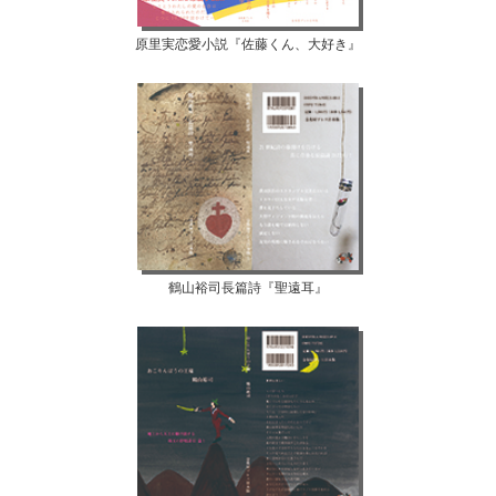
原里実恋愛小説『佐藤くん、大好き』
鶴山裕司長篇詩『聖遠耳』