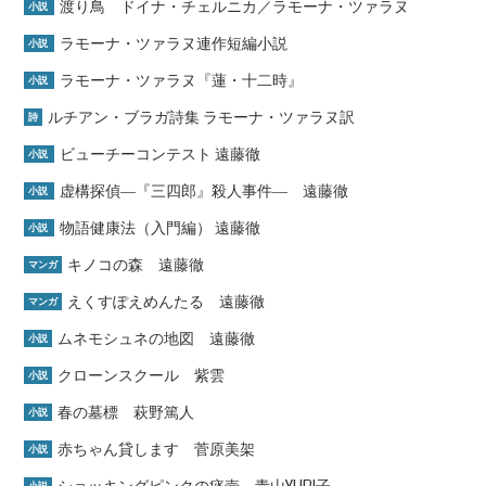
渡り鳥 ドイナ・チェルニカ／ラモーナ・ツァラヌ
小説
ラモーナ・ツァラヌ連作短編小説
小説
ラモーナ・ツァラヌ『蓮・十二時』
小説
ルチアン・ブラガ詩集 ラモーナ・ツァラヌ訳
詩
ビューチーコンテスト 遠藤徹
小説
虚構探偵―『三四郎』殺人事件― 遠藤徹
小説
物語健康法（入門編） 遠藤徹
小説
キノコの森 遠藤徹
マンガ
えくすぽえめんたる 遠藤徹
マンガ
ムネモシュネの地図 遠藤徹
小説
クローンスクール 紫雲
小説
春の墓標 萩野篤人
小説
赤ちゃん貸します 菅原美架
小説
ショッキングピンクの痰壺 青山YURI子
小説