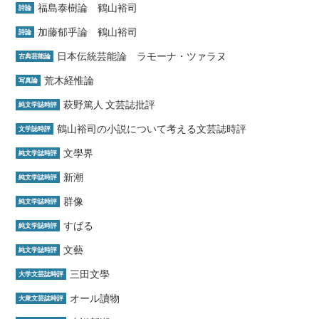
福島泰樹論 鶴山裕司
詩論
加藤郁乎論 鶴山裕司
詩論
日本伝統芸能論 ラモーナ・ツァラヌ
古典芸能論
荒木経惟論
写真論
萩野篤人 文芸誌批評
純文学誌時評
鶴山裕司の小説について考える文芸誌時評
文学誌時評
文學界
純文学誌時評
新潮
純文学誌時評
群像
純文学誌時評
すばる
純文学誌時評
文藝
純文学誌時評
三田文學
大学文芸誌時評
オール讀物
大衆文芸誌時評