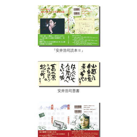
『安井浩司読本Ⅱ』
安井浩司墨書