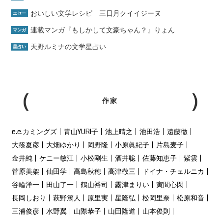
おいしい文学レシピ 三日月クイイジーヌ
エセー
連載マンガ『もしかして文豪ちゃん？』りょん
マンガ
天野ルミナの文学星占い
星占い
作家
e.e.カミングズ
青山YURI子
池上晴之
池田浩
遠藤徹
大篠夏彦
大畑ゆかり
岡野隆
小原眞紀子
片島麦子
金井純
ケニー敏江
小松剛生
酒井聡
佐藤知恵子
紫雲
菅原美架
仙田学
高島秋穂
高津敬三
ドイナ・チェルニカ
谷輪洋一
田山了一
鶴山裕司
露津まりい
寅間心閑
長岡しおり
萩野篤人
原里実
星隆弘
松岡里奈
松原和音
三浦俊彦
水野翼
山際恭子
山田隆道
山本俊則