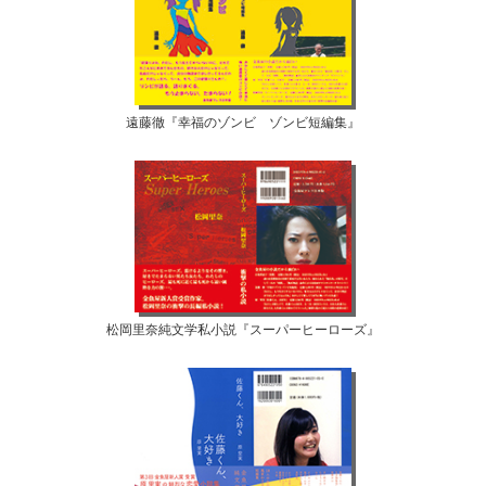
遠藤徹『幸福のゾンビ ゾンビ短編集』
松岡里奈純文学私小説『スーパーヒーローズ』