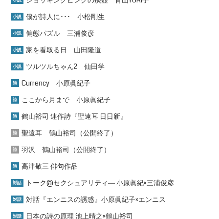
僕が詩人に･･･ 小松剛生
小説
偏態パズル 三浦俊彦
小説
家を看取る日 山田隆道
小説
ツルツルちゃん2 仙田学
小説
Currency 小原眞紀子
詩
ここから月まで 小原眞紀子
詩
鶴山裕司 連作詩『聖遠耳 日日新』
詩
聖遠耳 鶴山裕司（公開終了）
詩
羽沢 鶴山裕司（公開終了）
詩
高津敬三 俳句作品
詩
トーク@セクシュアリティ― 小原眞紀×三浦俊彦
対話
対話『エンニスの誘惑』小原眞紀子×エンニス
対話
日本の詩の原理 池上晴之×鶴山裕司
対話