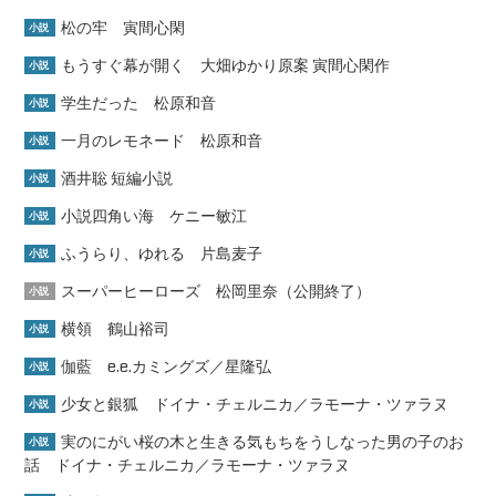
松の牢 寅間心閑
小説
もうすぐ幕が開く 大畑ゆかり原案 寅間心閑作
小説
学生だった 松原和音
小説
一月のレモネード 松原和音
小説
酒井聡 短編小説
小説
小説四角い海 ケニー敏江
小説
ふうらり、ゆれる 片島麦子
小説
スーパーヒーローズ 松岡里奈（公開終了）
小説
横領 鶴山裕司
小説
伽藍 e.e.カミングズ／星隆弘
小説
少女と銀狐 ドイナ・チェルニカ／ラモーナ・ツァラヌ
小説
実のにがい桜の木と生きる気もちをうしなった男の子のお
小説
話 ドイナ・チェルニカ／ラモーナ・ツァラヌ