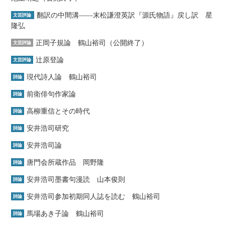
翻訳の中間溝――末松謙澄英訳『源氏物語』戻し訳 星
文芸評論
隆弘
正岡子規論 鶴山裕司（公開終了）
文芸評論
辻原登論
文芸評論
現代詩人論 鶴山裕司
詩論
前衛俳句作家論
詩論
高柳重信とその時代
詩論
安井浩司研究
詩論
安井浩司論
詩論
唐門会所蔵作品 岡野隆
詩論
安井浩司墨書句漫読 山本俊則
詩論
安井浩司参加初期同人誌を読む 鶴山裕司
詩論
馬場あき子論 鶴山裕司
詩論