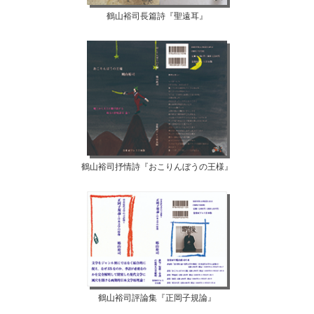
鶴山裕司長篇詩『聖遠耳』
鶴山裕司抒情詩『おこりんぼうの王様』
鶴山裕司評論集『正岡子規論』