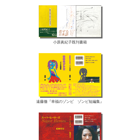
小原眞紀子既刊書籍
遠藤徹『幸福のゾンビ ゾンビ短編集』