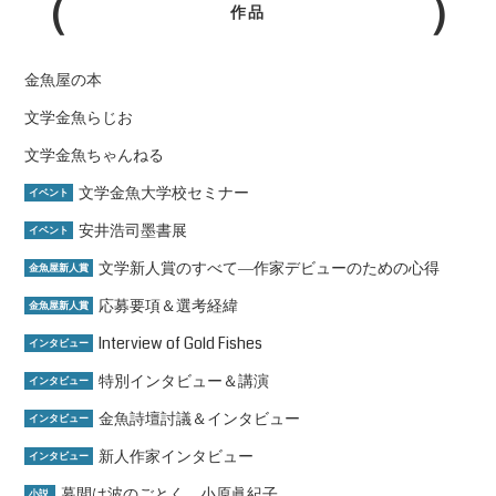
作品
金魚屋の本
文学金魚らじお
文学金魚ちゃんねる
文学金魚大学校セミナー
イベント
安井浩司墨書展
イベント
文学新人賞のすべて―作家デビューのための心得
金魚屋新人賞
応募要項＆選考経緯
金魚屋新人賞
Interview of Gold Fishes
インタビュー
特別インタビュー＆講演
インタビュー
金魚詩壇討議＆インタビュー
インタビュー
新人作家インタビュー
インタビュー
幕間は波のごとく 小原眞紀子
小説