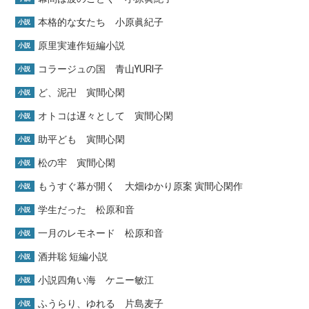
本格的な女たち 小原眞紀子
小説
原里実連作短編小説
小説
コラージュの国 青山YURI子
小説
ど、泥卍 寅間心閑
小説
オトコは遅々として 寅間心閑
小説
助平ども 寅間心閑
小説
松の牢 寅間心閑
小説
もうすぐ幕が開く 大畑ゆかり原案 寅間心閑作
小説
学生だった 松原和音
小説
一月のレモネード 松原和音
小説
酒井聡 短編小説
小説
小説四角い海 ケニー敏江
小説
ふうらり、ゆれる 片島麦子
小説