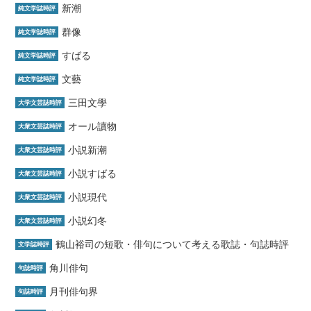
新潮
純文学誌時評
群像
純文学誌時評
すばる
純文学誌時評
文藝
純文学誌時評
三田文學
大学文芸誌時評
オール讀物
大衆文芸誌時評
小説新潮
大衆文芸誌時評
小説すばる
大衆文芸誌時評
小説現代
大衆文芸誌時評
小説幻冬
大衆文芸誌時評
鶴山裕司の短歌・俳句について考える歌誌・句誌時評
文学誌時評
角川俳句
句誌時評
月刊俳句界
句誌時評