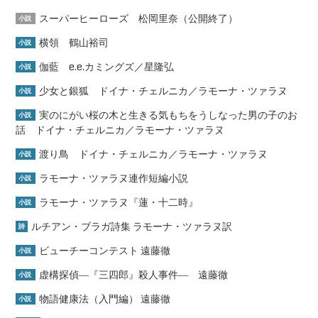
スーパーヒーローズ 松岡里奈（公開終了）
小説
横領 鶴山裕司
小説
伽藍 e.e.カミングズ／星隆弘
小説
少女と銀狐 ドイナ・チェルニカ／ラモーナ・ツァラヌ
小説
実のにがい桜の木と生きる気もちをうしなった男の子のお
小説
話 ドイナ・チェルニカ／ラモーナ・ツァラヌ
渡り鳥 ドイナ・チェルニカ／ラモーナ・ツァラヌ
小説
ラモーナ・ツァラヌ連作短編小説
小説
ラモーナ・ツァラヌ『蓮・十二時』
小説
ルチアン・ブラガ詩集 ラモーナ・ツァラヌ訳
詩
ビューチーコンテスト 遠藤徹
小説
虚構探偵―『三四郎』殺人事件― 遠藤徹
小説
物語健康法（入門編） 遠藤徹
小説