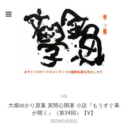
総合文学ウェブ情報誌 文学金魚
小説
大畑ゆかり原案 寅間心閑著 小説『もうすぐ幕
が開く』（第34回）【V】
2022年5月20日