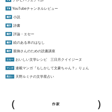
YouTubeチャンネルレビュー
TV
小説
書評
詩書
書評
評論・エセー
書評
絵のある本のはなし
書評
親御さんのための読書講座
書評
おいしい文学レシピ 三日月クイイジーヌ
エセー
連載マンガ『もしかして文豪ちゃん？』りょん
マンガ
天野ルミナの文学星占い
星占い
作家