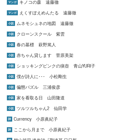
キノコの森 遠藤徹
マンガ
えくすぽえめんたる 遠藤徹
マンガ
ムネモシュネの地図 遠藤徹
小説
クローンスクール 紫雲
小説
春の墓標 萩野篤人
小説
赤ちゃん貸します 菅原美架
小説
ショッキングピンクの痰壺 青山YURI子
小説
僕が詩人に･･･ 小松剛生
小説
偏態パズル 三浦俊彦
小説
家を看取る日 山田隆道
小説
ツルツルちゃん2 仙田学
小説
Currency 小原眞紀子
詩
ここから月まで 小原眞紀子
詩