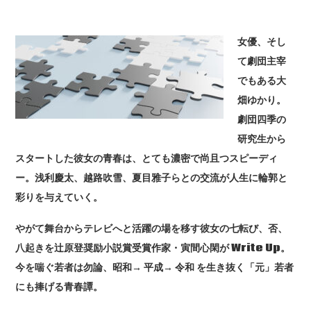
女優、そし
て劇団主宰
でもある大
畑ゆかり。
劇団四季の
研究生から
スタートした彼女の青春は、とても濃密で尚且つスピーディ
ー。浅利慶太、越路吹雪、夏目雅子らとの交流が人生に輪郭と
彩りを与えていく。
やがて舞台からテレビへと活躍の場を移す彼女の七転び、否、
八起きを辻原登奨励小説賞受賞作家・寅間心閑が Write Up。
今を喘ぐ若者は勿論、昭和→ 平成→ 令和 を生き抜く「元」若者
にも捧げる青春譚。