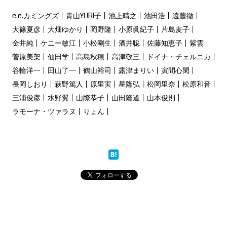
e.e.カミングズ
青山YURI子
池上晴之
池田浩
遠藤徹
大篠夏彦
大畑ゆかり
岡野隆
小原眞紀子
片島麦子
金井純
ケニー敏江
小松剛生
酒井聡
佐藤知恵子
紫雲
菅原美架
仙田学
高島秋穂
高津敬三
ドイナ・チェルニカ
谷輪洋一
田山了一
鶴山裕司
露津まりい
寅間心閑
長岡しおり
萩野篤人
原里実
星隆弘
松岡里奈
松原和音
三浦俊彦
水野翼
山際恭子
山田隆道
山本俊則
ラモーナ・ツァラヌ
りょん