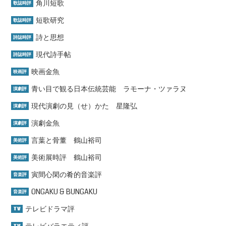
角川短歌
歌誌時評
短歌研究
歌誌時評
詩と思想
詩誌時評
現代詩手帖
詩誌時評
映画金魚
映画評
青い目で観る日本伝統芸能 ラモーナ・ツァラヌ
演劇評
現代演劇の見（せ）かた 星隆弘
演劇評
演劇金魚
演劇評
言葉と骨董 鶴山裕司
美術評
美術展時評 鶴山裕司
美術評
寅間心閑の肴的音楽評
音楽評
ONGAKU & BUNGAKU
音楽評
テレビドラマ評
TV
テレビバラエティ評
TV