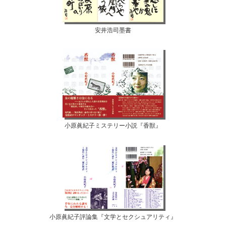
安井浩司墨書
小原眞紀子ミステリー小説『香獣』
小原眞紀子評論集『文学とセクシュアリティ』