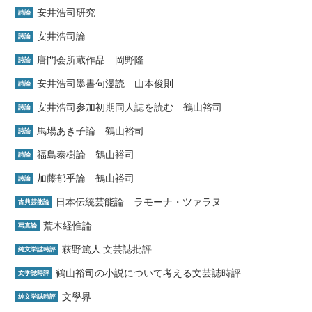
安井浩司研究
詩論
安井浩司論
詩論
唐門会所蔵作品 岡野隆
詩論
安井浩司墨書句漫読 山本俊則
詩論
安井浩司参加初期同人誌を読む 鶴山裕司
詩論
馬場あき子論 鶴山裕司
詩論
福島泰樹論 鶴山裕司
詩論
加藤郁乎論 鶴山裕司
詩論
日本伝統芸能論 ラモーナ・ツァラヌ
古典芸能論
荒木経惟論
写真論
萩野篤人 文芸誌批評
純文学誌時評
鶴山裕司の小説について考える文芸誌時評
文学誌時評
文學界
純文学誌時評