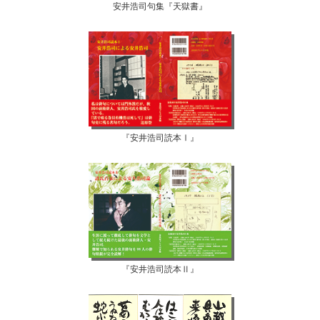
安井浩司句集『天獄書』
『安井浩司読本Ⅰ』
『安井浩司読本Ⅱ』