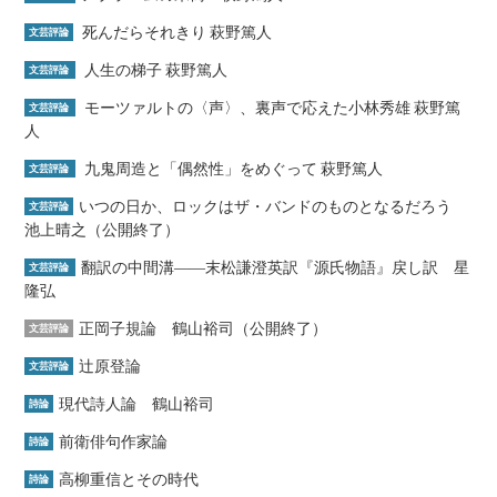
死んだらそれきり 萩野篤人
文芸評論
人生の梯子 萩野篤人
文芸評論
モーツァルトの〈声〉、裏声で応えた小林秀雄 萩野篤
文芸評論
人
九鬼周造と「偶然性」をめぐって 萩野篤人
文芸評論
いつの日か、ロックはザ・バンドのものとなるだろう
文芸評論
池上晴之（公開終了）
翻訳の中間溝――末松謙澄英訳『源氏物語』戻し訳 星
文芸評論
隆弘
正岡子規論 鶴山裕司（公開終了）
文芸評論
辻原登論
文芸評論
現代詩人論 鶴山裕司
詩論
前衛俳句作家論
詩論
高柳重信とその時代
詩論