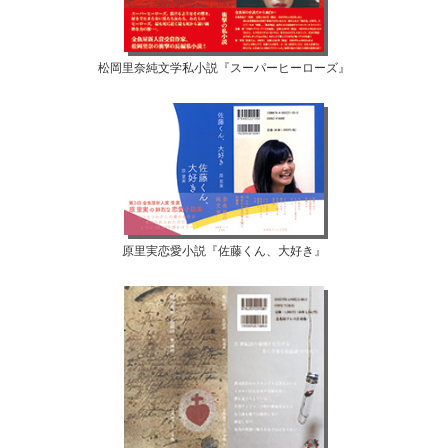
松岡里奈純文学私小説『スーパーヒーローズ』
原里実恋愛小説『佐藤くん、大好き』