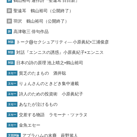
鶴山裕司 連作詩『聖遠耳 日日新』
詩
聖遠耳 鶴山裕司（公開終了）
詩
羽沢 鶴山裕司（公開終了）
詩
高津敬三 俳句作品
詩
トーク@セクシュアリティ― 小原眞紀×三浦俊彦
対話
対話『エンニスの誘惑』小原眞紀子×エンニス
対話
日本の詩の原理 池上晴之×鶴山裕司
対話
貧乏のたまもの 酒井聡
エセー
りょんさんのときどき集中連載
エセー
詩人のための投資術 小原眞紀子
エセー
あなたが泣けるもの
エセー
交差する物語 ラモーナ・ツァラヌ
エセー
金魚エセー
エセー
アブラハムの末裔 萩野篤人
文芸評論