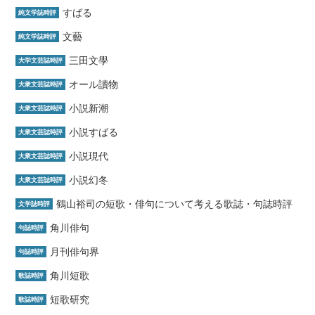
すばる
純文学誌時評
文藝
純文学誌時評
三田文學
大学文芸誌時評
オール讀物
大衆文芸誌時評
小説新潮
大衆文芸誌時評
小説すばる
大衆文芸誌時評
小説現代
大衆文芸誌時評
小説幻冬
大衆文芸誌時評
鶴山裕司の短歌・俳句について考える歌誌・句誌時評
文学誌時評
角川俳句
句誌時評
月刊俳句界
句誌時評
角川短歌
歌誌時評
短歌研究
歌誌時評