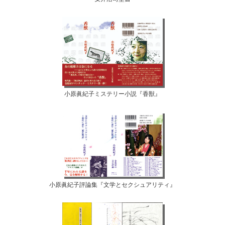
小原眞紀子ミステリー小説『香獣』
小原眞紀子評論集『文学とセクシュアリティ』