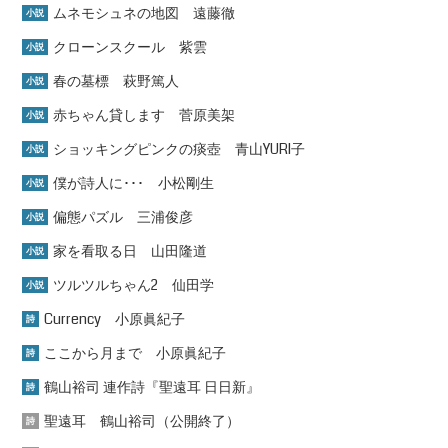
ムネモシュネの地図 遠藤徹
小説
クローンスクール 紫雲
小説
春の墓標 萩野篤人
小説
赤ちゃん貸します 菅原美架
小説
ショッキングピンクの痰壺 青山YURI子
小説
僕が詩人に･･･ 小松剛生
小説
偏態パズル 三浦俊彦
小説
家を看取る日 山田隆道
小説
ツルツルちゃん2 仙田学
小説
Currency 小原眞紀子
詩
ここから月まで 小原眞紀子
詩
鶴山裕司 連作詩『聖遠耳 日日新』
詩
聖遠耳 鶴山裕司（公開終了）
詩