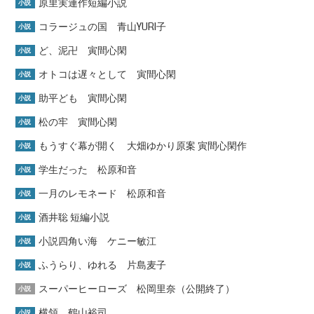
原里実連作短編小説
小説
コラージュの国 青山YURI子
小説
ど、泥卍 寅間心閑
小説
オトコは遅々として 寅間心閑
小説
助平ども 寅間心閑
小説
松の牢 寅間心閑
小説
もうすぐ幕が開く 大畑ゆかり原案 寅間心閑作
小説
学生だった 松原和音
小説
一月のレモネード 松原和音
小説
酒井聡 短編小説
小説
小説四角い海 ケニー敏江
小説
ふうらり、ゆれる 片島麦子
小説
スーパーヒーローズ 松岡里奈（公開終了）
小説
横領 鶴山裕司
小説