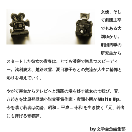
女優、そし
て劇団主宰
でもある大
畑ゆかり。
劇団四季の
研究生から
スタートした彼女の青春は、とても濃密で尚且つスピーディ
ー。浅利慶太、越路吹雪、夏目雅子らとの交流が人生に輪郭と
彩りを与えていく。
やがて舞台からテレビへと活躍の場を移す彼女の七転び、否、
八起きを辻原登奨励小説賞受賞作家・寅間心閑が Write Up。
今を喘ぐ若者は勿論、昭和→ 平成→ 令和 を生き抜く「元」若者
にも捧げる青春譚。
by 文学金魚編集部