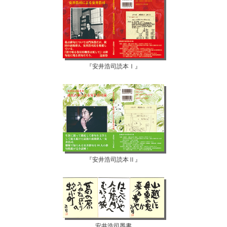
『安井浩司読本Ⅰ』
『安井浩司読本Ⅱ』
安井浩司墨書