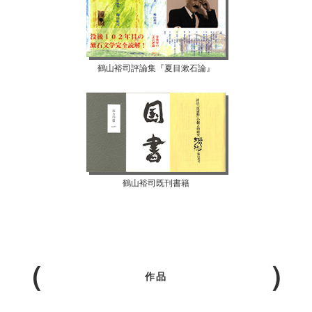
鶴山裕司評論集『夏目漱石論』
鶴山裕司既刊書籍
作品