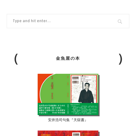
金魚屋の本
安井浩司句集『天獄書』