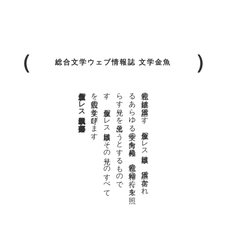
総合文学ウェブ情報誌 文学金魚
金魚屋プレス日本版代表 齋藤都
。
私達の
故郷は
日本語で
す
。
金魚屋プ
レ
ス
日本版は
、
日本語で
書か
れ
る
あ
ら
ゆ
る
文学の
方向を
見極め
、
私達の
精神の
行く
末を
照
ら
す
光り
を
見出そ
う
と
す
る
も
の
で
す
。
金魚屋プ
レ
ス
日本版は
そ
の
光り
の
す
べ
て
を
広義の
文学と
呼び
ま
す