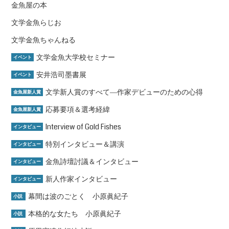
金魚屋の本
文学金魚らじお
文学金魚ちゃんねる
文学金魚大学校セミナー
イベント
安井浩司墨書展
イベント
文学新人賞のすべて―作家デビューのための心得
金魚屋新人賞
応募要項＆選考経緯
金魚屋新人賞
Interview of Gold Fishes
インタビュー
特別インタビュー＆講演
インタビュー
金魚詩壇討議＆インタビュー
インタビュー
新人作家インタビュー
インタビュー
幕間は波のごとく 小原眞紀子
小説
本格的な女たち 小原眞紀子
小説