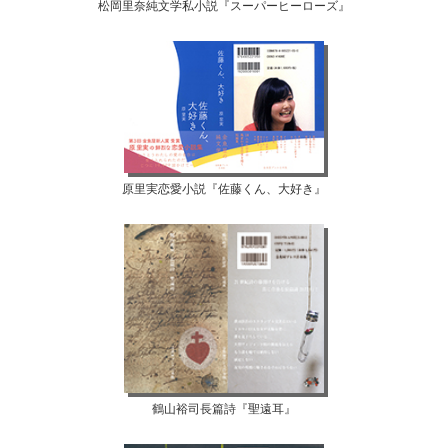
松岡里奈純文学私小説『スーパーヒーローズ』
原里実恋愛小説『佐藤くん、大好き』
鶴山裕司長篇詩『聖遠耳』