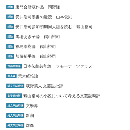
唐門会所蔵作品 岡野隆
詩論
安井浩司墨書句漫読 山本俊則
詩論
安井浩司参加初期同人誌を読む 鶴山裕司
詩論
馬場あき子論 鶴山裕司
詩論
福島泰樹論 鶴山裕司
詩論
加藤郁乎論 鶴山裕司
詩論
日本伝統芸能論 ラモーナ・ツァラヌ
古典芸能論
荒木経惟論
写真論
萩野篤人 文芸誌批評
純文学誌時評
鶴山裕司の小説について考える文芸誌時評
文学誌時評
文學界
純文学誌時評
新潮
純文学誌時評
群像
純文学誌時評