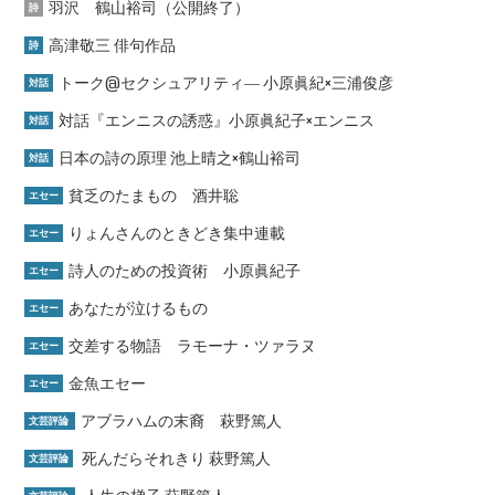
羽沢 鶴山裕司（公開終了）
詩
高津敬三 俳句作品
詩
トーク@セクシュアリティ― 小原眞紀×三浦俊彦
対話
対話『エンニスの誘惑』小原眞紀子×エンニス
対話
日本の詩の原理 池上晴之×鶴山裕司
対話
貧乏のたまもの 酒井聡
エセー
りょんさんのときどき集中連載
エセー
詩人のための投資術 小原眞紀子
エセー
あなたが泣けるもの
エセー
交差する物語 ラモーナ・ツァラヌ
エセー
金魚エセー
エセー
アブラハムの末裔 萩野篤人
文芸評論
死んだらそれきり 萩野篤人
文芸評論