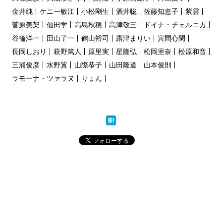
金井純
ケニー敏江
小松剛生
酒井聡
佐藤知恵子
紫雲
菅原美架
仙田学
高島秋穂
高津敬三
ドイナ・チェルニカ
谷輪洋一
田山了一
鶴山裕司
露津まりい
寅間心閑
長岡しおり
萩野篤人
原里実
星隆弘
松岡里奈
松原和音
三浦俊彦
水野翼
山際恭子
山田隆道
山本俊則
ラモーナ・ツァラヌ
りょん