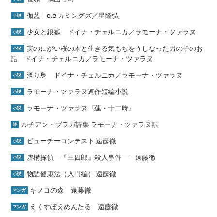
伽藍 e.e.カミングズ／星隆弘
小説
少女と銀狐 ドイナ・チェルニカ／ラモーナ・ツァラヌ
小説
実のにがい桜の木と生きる気もちをうしなった男の子のお
小説
話 ドイナ・チェルニカ／ラモーナ・ツァラヌ
渡り鳥 ドイナ・チェルニカ／ラモーナ・ツァラヌ
小説
ラモーナ・ツァラヌ連作短編小説
小説
ラモーナ・ツァラヌ『蓮・十二時』
小説
ルチアン・ブラガ詩集 ラモーナ・ツァラヌ訳
詩
ビューチーコンテスト 遠藤徹
小説
虚構探偵―『三四郎』殺人事件― 遠藤徹
小説
物語健康法（入門編） 遠藤徹
小説
キノコの森 遠藤徹
マンガ
えくすぽえめんたる 遠藤徹
マンガ