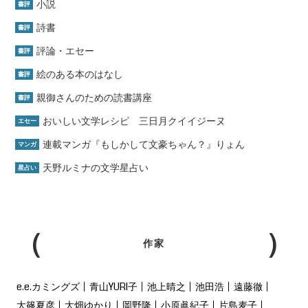
小説
書評
詩書
書評
評論・エセー
書評
絵のある本のはなし
書評
親御さんのための読書講座
書評
おいしい文学レシピ 三日月クイイジーヌ
エセー
連載マンガ『もしかして文豪ちゃん？』りょん
マンガ
天野ルミナの文学星占い
星占い
作家
e.e.カミングズ
青山YURI子
池上晴之
池田浩
遠藤徹
大篠夏彦
大畑ゆかり
岡野隆
小原眞紀子
片島麦子