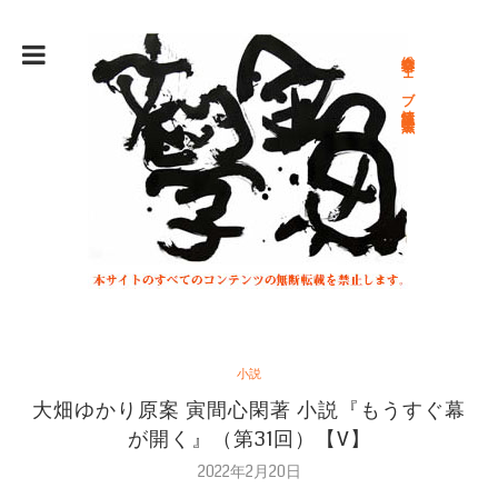
総合文学ウェブ情報誌 文学金魚
小説
大畑ゆかり原案 寅間心閑著 小説『もうすぐ幕
が開く』（第31回）【V】
2022年2月20日