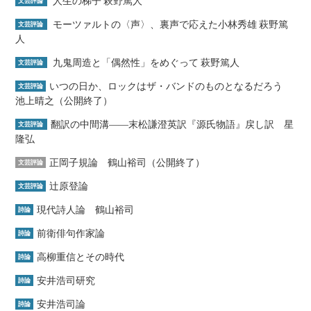
人生の梯子 萩野篤人
文芸評論
モーツァルトの〈声〉、裏声で応えた小林秀雄 萩野篤
文芸評論
人
九鬼周造と「偶然性」をめぐって 萩野篤人
文芸評論
いつの日か、ロックはザ・バンドのものとなるだろう
文芸評論
池上晴之（公開終了）
翻訳の中間溝――末松謙澄英訳『源氏物語』戻し訳 星
文芸評論
隆弘
正岡子規論 鶴山裕司（公開終了）
文芸評論
辻原登論
文芸評論
現代詩人論 鶴山裕司
詩論
前衛俳句作家論
詩論
高柳重信とその時代
詩論
安井浩司研究
詩論
安井浩司論
詩論