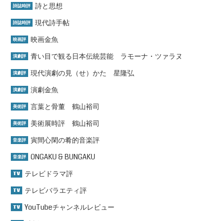
詩と思想
詩誌時評
現代詩手帖
詩誌時評
映画金魚
映画評
青い目で観る日本伝統芸能 ラモーナ・ツァラヌ
演劇評
現代演劇の見（せ）かた 星隆弘
演劇評
演劇金魚
演劇評
言葉と骨董 鶴山裕司
美術評
美術展時評 鶴山裕司
美術評
寅間心閑の肴的音楽評
音楽評
ONGAKU & BUNGAKU
音楽評
テレビドラマ評
TV
テレビバラエティ評
TV
YouTubeチャンネルレビュー
TV