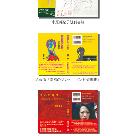
小原眞紀子既刊書籍
遠藤徹『幸福のゾンビ ゾンビ短編集』