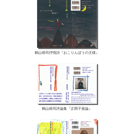
鶴山裕司抒情詩『おこりんぼうの王様』
鶴山裕司評論集『正岡子規論』