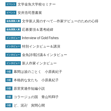
文学金魚大学校セミナー
イベント
安井浩司墨書展
イベント
文学新人賞のすべて―作家デビューのための心得
金魚屋新人賞
応募要項＆選考経緯
金魚屋新人賞
Interview of Gold Fishes
インタビュー
特別インタビュー＆講演
インタビュー
金魚詩壇討議＆インタビュー
インタビュー
新人作家インタビュー
インタビュー
幕間は波のごとく 小原眞紀子
小説
本格的な女たち 小原眞紀子
小説
原里実連作短編小説
小説
コラージュの国 青山YURI子
小説
ど、泥卍 寅間心閑
小説