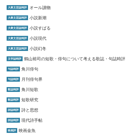
オール讀物
大衆文芸誌時評
小説新潮
大衆文芸誌時評
小説すばる
大衆文芸誌時評
小説現代
大衆文芸誌時評
小説幻冬
大衆文芸誌時評
鶴山裕司の短歌・俳句について考える歌誌・句誌時評
文学誌時評
角川俳句
句誌時評
月刊俳句界
句誌時評
角川短歌
歌誌時評
短歌研究
歌誌時評
詩と思想
詩誌時評
現代詩手帖
詩誌時評
映画金魚
映画評