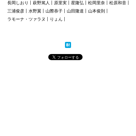
長岡しおり
萩野篤人
原里実
星隆弘
松岡里奈
松原和音
三浦俊彦
水野翼
山際恭子
山田隆道
山本俊則
ラモーナ・ツァラヌ
りょん