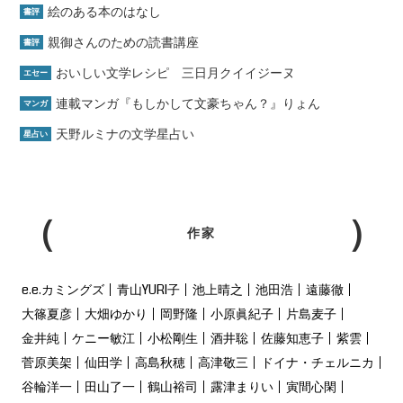
絵のある本のはなし
書評
親御さんのための読書講座
書評
おいしい文学レシピ 三日月クイイジーヌ
エセー
連載マンガ『もしかして文豪ちゃん？』りょん
マンガ
天野ルミナの文学星占い
星占い
作家
e.e.カミングズ
青山YURI子
池上晴之
池田浩
遠藤徹
大篠夏彦
大畑ゆかり
岡野隆
小原眞紀子
片島麦子
金井純
ケニー敏江
小松剛生
酒井聡
佐藤知恵子
紫雲
菅原美架
仙田学
高島秋穂
高津敬三
ドイナ・チェルニカ
谷輪洋一
田山了一
鶴山裕司
露津まりい
寅間心閑