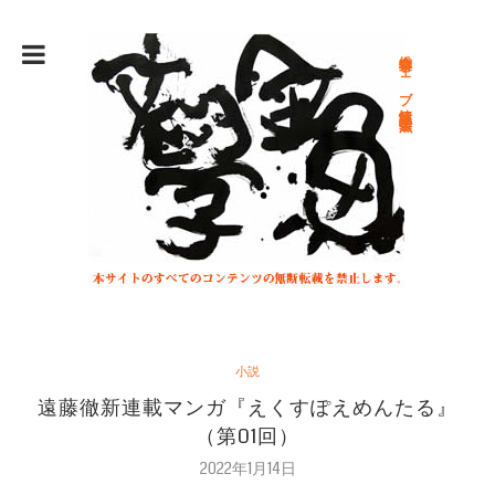
総合文学ウェブ情報誌 文学金魚
小説
遠藤徹新連載マンガ『えくすぽえめんたる』
（第01回）
2022年1月14日