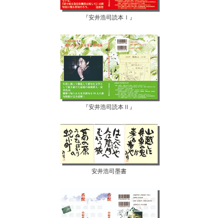
『安井浩司読本Ⅰ』
『安井浩司読本Ⅱ』
安井浩司墨書