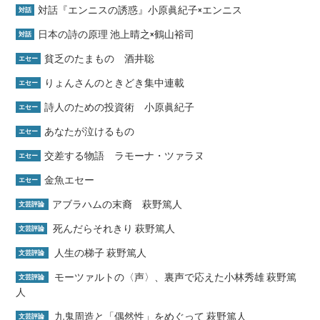
対話『エンニスの誘惑』小原眞紀子×エンニス
対話
日本の詩の原理 池上晴之×鶴山裕司
対話
貧乏のたまもの 酒井聡
エセー
りょんさんのときどき集中連載
エセー
詩人のための投資術 小原眞紀子
エセー
あなたが泣けるもの
エセー
交差する物語 ラモーナ・ツァラヌ
エセー
金魚エセー
エセー
アブラハムの末裔 萩野篤人
文芸評論
死んだらそれきり 萩野篤人
文芸評論
人生の梯子 萩野篤人
文芸評論
モーツァルトの〈声〉、裏声で応えた小林秀雄 萩野篤
文芸評論
人
九鬼周造と「偶然性」をめぐって 萩野篤人
文芸評論