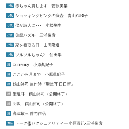
赤ちゃん貸します 菅原美架
小説
ショッキングピンクの痰壺 青山YURI子
小説
僕が詩人に･･･ 小松剛生
小説
偏態パズル 三浦俊彦
小説
家を看取る日 山田隆道
小説
ツルツルちゃん2 仙田学
小説
Currency 小原眞紀子
詩
ここから月まで 小原眞紀子
詩
鶴山裕司 連作詩『聖遠耳 日日新』
詩
聖遠耳 鶴山裕司（公開終了）
詩
羽沢 鶴山裕司（公開終了）
詩
高津敬三 俳句作品
詩
トーク@セクシュアリティ― 小原眞紀×三浦俊彦
対話