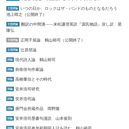
いつの日か、ロックはザ・バンドのものとなるだろう
文芸評論
池上晴之（公開終了）
翻訳の中間溝――末松謙澄英訳『源氏物語』戻し訳 星
文芸評論
隆弘
正岡子規論 鶴山裕司（公開終了）
文芸評論
辻原登論
文芸評論
現代詩人論 鶴山裕司
詩論
前衛俳句作家論
詩論
高柳重信とその時代
詩論
安井浩司研究
詩論
安井浩司論
詩論
唐門会所蔵作品 岡野隆
詩論
安井浩司墨書句漫読 山本俊則
詩論
安井浩司参加初期同人誌を読む 鶴山裕司
詩論