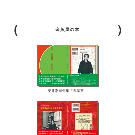
金魚屋の本
安井浩司句集『天獄書』