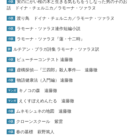
実のにがい桜の木と生きる気もちをうしなった男の子のお
小説
話 ドイナ・チェルニカ／ラモーナ・ツァラヌ
渡り鳥 ドイナ・チェルニカ／ラモーナ・ツァラヌ
小説
ラモーナ・ツァラヌ連作短編小説
小説
ラモーナ・ツァラヌ『蓮・十二時』
小説
ルチアン・ブラガ詩集 ラモーナ・ツァラヌ訳
詩
ビューチーコンテスト 遠藤徹
小説
虚構探偵―『三四郎』殺人事件― 遠藤徹
小説
物語健康法（入門編） 遠藤徹
小説
キノコの森 遠藤徹
マンガ
えくすぽえめんたる 遠藤徹
マンガ
ムネモシュネの地図 遠藤徹
小説
クローンスクール 紫雲
小説
春の墓標 萩野篤人
小説