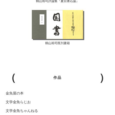
鶴山裕司評論集『夏目漱石論』
鶴山裕司既刊書籍
作品
金魚屋の本
文学金魚らじお
文学金魚ちゃんねる