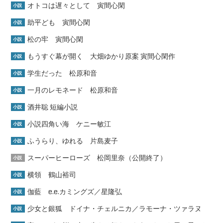
オトコは遅々として 寅間心閑
小説
助平ども 寅間心閑
小説
松の牢 寅間心閑
小説
もうすぐ幕が開く 大畑ゆかり原案 寅間心閑作
小説
学生だった 松原和音
小説
一月のレモネード 松原和音
小説
酒井聡 短編小説
小説
小説四角い海 ケニー敏江
小説
ふうらり、ゆれる 片島麦子
小説
スーパーヒーローズ 松岡里奈（公開終了）
小説
横領 鶴山裕司
小説
伽藍 e.e.カミングズ／星隆弘
小説
少女と銀狐 ドイナ・チェルニカ／ラモーナ・ツァラヌ
小説