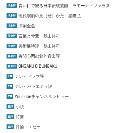
青い目で観る日本伝統芸能 ラモーナ・ツァラヌ
演劇評
現代演劇の見（せ）かた 星隆弘
演劇評
演劇金魚
演劇評
言葉と骨董 鶴山裕司
美術評
美術展時評 鶴山裕司
美術評
寅間心閑の肴的音楽評
音楽評
ONGAKU & BUNGAKU
音楽評
テレビドラマ評
TV
テレビバラエティ評
TV
YouTubeチャンネルレビュー
TV
小説
書評
詩書
書評
評論・エセー
書評