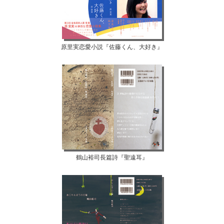
原里実恋愛小説『佐藤くん、大好き』
鶴山裕司長篇詩『聖遠耳』