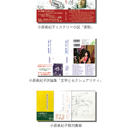
小原眞紀子ミステリー小説『香獣』
小原眞紀子評論集『文学とセクシュアリティ』
小原眞紀子既刊書籍