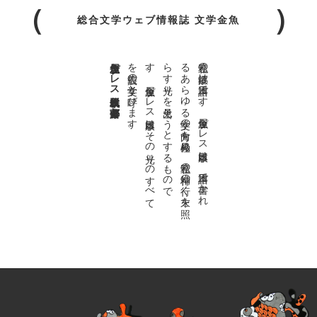
総合文学ウェブ情報誌 文学金魚
金魚屋プレス日本版代表 齋藤都
。
私達の
故郷は
日本語で
す
。
金魚屋プ
レ
ス
日本版は
、
日本語で
書か
れ
る
あ
ら
ゆ
る
文学の
方向を
見極め
、
私達の
精神の
行く
末を
照
ら
す
光り
を
見出そ
う
と
す
る
も
の
で
す
。
金魚屋プ
レ
ス
日本版は
そ
の
光り
の
す
べ
て
を
広義の
文学と
呼び
ま
す