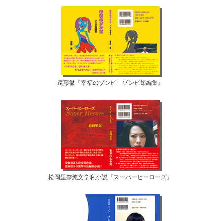
遠藤徹『幸福のゾンビ ゾンビ短編集』
松岡里奈純文学私小説『スーパーヒーローズ』