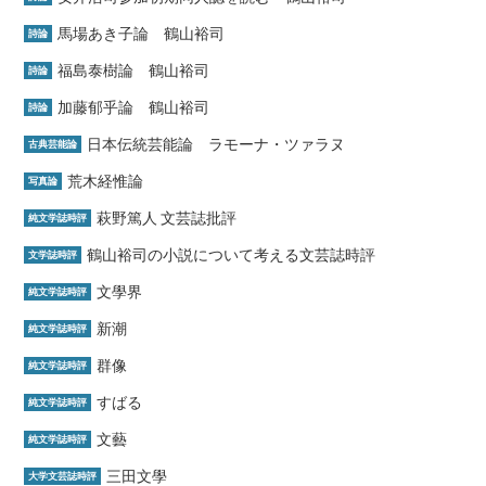
馬場あき子論 鶴山裕司
詩論
福島泰樹論 鶴山裕司
詩論
加藤郁乎論 鶴山裕司
詩論
日本伝統芸能論 ラモーナ・ツァラヌ
古典芸能論
荒木経惟論
写真論
萩野篤人 文芸誌批評
純文学誌時評
鶴山裕司の小説について考える文芸誌時評
文学誌時評
文學界
純文学誌時評
新潮
純文学誌時評
群像
純文学誌時評
すばる
純文学誌時評
文藝
純文学誌時評
三田文學
大学文芸誌時評