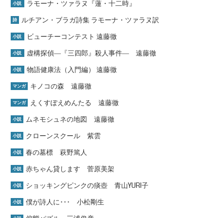
ラモーナ・ツァラヌ『蓮・十二時』
小説
ルチアン・ブラガ詩集 ラモーナ・ツァラヌ訳
詩
ビューチーコンテスト 遠藤徹
小説
虚構探偵―『三四郎』殺人事件― 遠藤徹
小説
物語健康法（入門編） 遠藤徹
小説
キノコの森 遠藤徹
マンガ
えくすぽえめんたる 遠藤徹
マンガ
ムネモシュネの地図 遠藤徹
小説
クローンスクール 紫雲
小説
春の墓標 萩野篤人
小説
赤ちゃん貸します 菅原美架
小説
ショッキングピンクの痰壺 青山YURI子
小説
僕が詩人に･･･ 小松剛生
小説