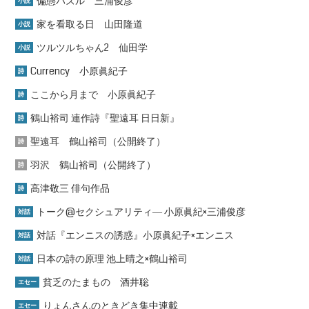
偏態パズル 三浦俊彦
小説
家を看取る日 山田隆道
小説
ツルツルちゃん2 仙田学
小説
Currency 小原眞紀子
詩
ここから月まで 小原眞紀子
詩
鶴山裕司 連作詩『聖遠耳 日日新』
詩
聖遠耳 鶴山裕司（公開終了）
詩
羽沢 鶴山裕司（公開終了）
詩
高津敬三 俳句作品
詩
トーク@セクシュアリティ― 小原眞紀×三浦俊彦
対話
対話『エンニスの誘惑』小原眞紀子×エンニス
対話
日本の詩の原理 池上晴之×鶴山裕司
対話
貧乏のたまもの 酒井聡
エセー
りょんさんのときどき集中連載
エセー