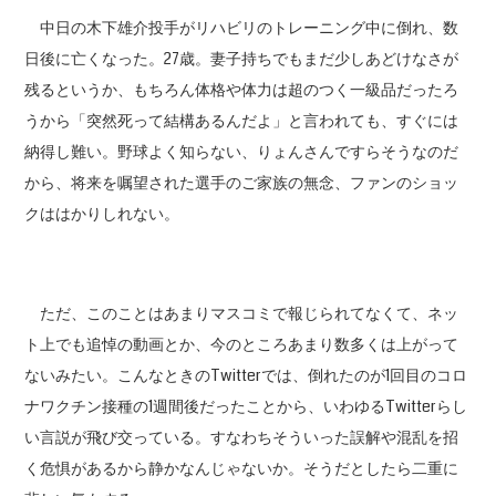
中日の木下雄介投手がリハビリのトレーニング中に倒れ、数
日後に亡くなった。27歳。妻子持ちでもまだ少しあどけなさが
残るというか、もちろん体格や体力は超のつく一級品だったろ
うから「突然死って結構あるんだよ」と言われても、すぐには
納得し難い。野球よく知らない、りょんさんですらそうなのだ
から、将来を嘱望された選手のご家族の無念、ファンのショッ
クははかりしれない。
ただ、このことはあまりマスコミで報じられてなくて、ネッ
ト上でも追悼の動画とか、今のところあまり数多くは上がって
ないみたい。こんなときのTwitterでは、倒れたのが1回目のコロ
ナワクチン接種の1週間後だったことから、いわゆるTwitterらし
い言説が飛び交っている。すなわちそういった誤解や混乱を招
く危惧があるから静かなんじゃないか。そうだとしたら二重に