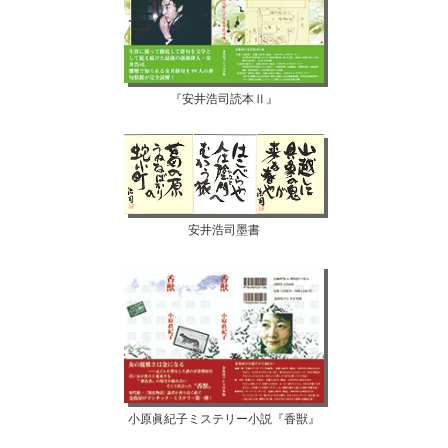
『安井浩司読本Ⅱ』
安井浩司墨書
小原眞紀子ミステリー小説『香獣』