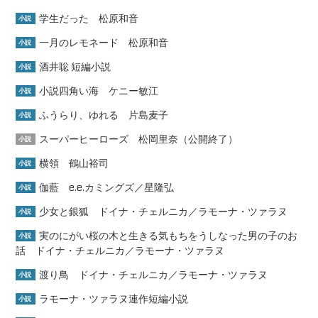
学生だった 松原和音
小説
一月のレモネード 松原和音
小説
酒井聡 短編小説
小説
小説四角い海 ケニー敏江
小説
ふうらり、ゆれる 片島麦子
小説
スーパーヒーローズ 松岡里奈（公開終了）
小説
横領 鶴山裕司
小説
伽藍 e.e.カミングズ／星隆弘
小説
少女と銀狐 ドイナ・チェルニカ／ラモーナ・ツァラヌ
小説
実のにがい桜の木と生きる気もちをうしなった男の子のお
小説
話 ドイナ・チェルニカ／ラモーナ・ツァラヌ
渡り鳥 ドイナ・チェルニカ／ラモーナ・ツァラヌ
小説
ラモーナ・ツァラヌ連作短編小説
小説