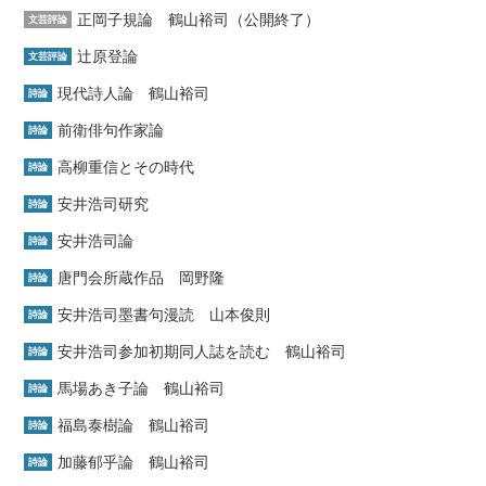
正岡子規論 鶴山裕司（公開終了）
文芸評論
辻原登論
文芸評論
現代詩人論 鶴山裕司
詩論
前衛俳句作家論
詩論
高柳重信とその時代
詩論
安井浩司研究
詩論
安井浩司論
詩論
唐門会所蔵作品 岡野隆
詩論
安井浩司墨書句漫読 山本俊則
詩論
安井浩司参加初期同人誌を読む 鶴山裕司
詩論
馬場あき子論 鶴山裕司
詩論
福島泰樹論 鶴山裕司
詩論
加藤郁乎論 鶴山裕司
詩論