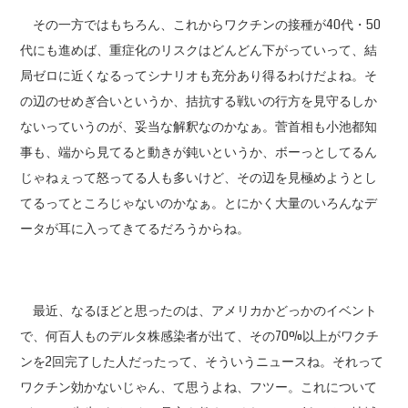
その一方ではもちろん、これからワクチンの接種が40代・50
代にも進めば、重症化のリスクはどんどん下がっていって、結
局ゼロに近くなるってシナリオも充分あり得るわけだよね。そ
の辺のせめぎ合いというか、拮抗する戦いの行方を見守るしか
ないっていうのが、妥当な解釈なのかなぁ。菅首相も小池都知
事も、端から見てると動きが鈍いというか、ボーっとしてるん
じゃねぇって怒ってる人も多いけど、その辺を見極めようとし
てるってところじゃないのかなぁ。とにかく大量のいろんなデ
ータが耳に入ってきてるだろうからね。
最近、なるほどと思ったのは、アメリカかどっかのイベント
で、何百人ものデルタ株感染者が出て、その70%以上がワクチ
ンを2回完了した人だったって、そういうニュースね。それって
ワクチン効かないじゃん、て思うよね、フツー。これについて