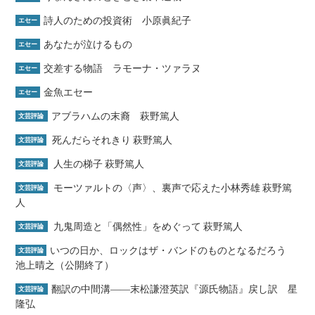
詩人のための投資術 小原眞紀子
エセー
あなたが泣けるもの
エセー
交差する物語 ラモーナ・ツァラヌ
エセー
金魚エセー
エセー
アブラハムの末裔 萩野篤人
文芸評論
死んだらそれきり 萩野篤人
文芸評論
人生の梯子 萩野篤人
文芸評論
モーツァルトの〈声〉、裏声で応えた小林秀雄 萩野篤
文芸評論
人
九鬼周造と「偶然性」をめぐって 萩野篤人
文芸評論
いつの日か、ロックはザ・バンドのものとなるだろう
文芸評論
池上晴之（公開終了）
翻訳の中間溝――末松謙澄英訳『源氏物語』戻し訳 星
文芸評論
隆弘