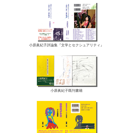
小原眞紀子評論集『文学とセクシュアリティ』
小原眞紀子既刊書籍