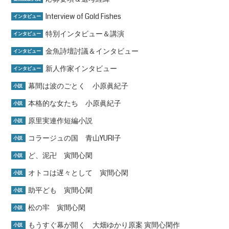
Interview of Gold Fishes
インタビュー
特別インタビュー＆講演
インタビュー
金魚詩壇討議＆インタビュー
インタビュー
新人作家インタビュー
インタビュー
幕間は波のごとく 小原眞紀子
小説
本格的な女たち 小原眞紀子
小説
原里実連作短編小説
小説
コラージュの国 青山YURI子
小説
ど、泥卍 寅間心閑
小説
オトコは遅々として 寅間心閑
小説
助平ども 寅間心閑
小説
松の牢 寅間心閑
小説
もうすぐ幕が開く 大畑ゆかり原案 寅間心閑作
小説