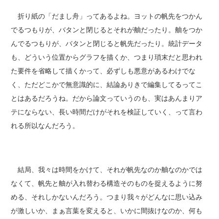
折り紙の「だまし舟」ってあるよね。ヨットの帆先をつかん
でるつもりが、バタンと閉じるとそれが舳だったり。舳をつか
んでるつもりが、バタンと閉じると帆先だったり。統計データ
も、どういう位置からグラフを描くか、つまり瑣末だと思われ
た要件を省略して描くかって、必ずしも悪意があるわけでな
く、ただどこかで無意識的に、結論ありきで編集してるってこ
とはあるだろうね。だから論文っていうのも、実はあんまりア
テにならない、長い時間だけがそれを検証していく、って言わ
れる所以なんだろう。
結局、我々は時間をかけて、それが帆先なのか舳なのかでは
なくて、帆先と舳が入れ替わる構造そのものを捉えるように努
める、それしかないんだろう。つまり我々がどんなに思い込み
が激しいか、まぁ言葉を変えると、いかに間抜けなのか、何も