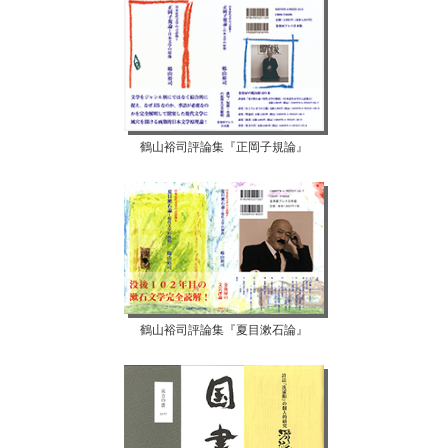
鶴山裕司評論集『正岡子規論』
鶴山裕司評論集『夏目漱石論』