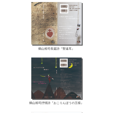
鶴山裕司長篇詩『聖遠耳』
鶴山裕司抒情詩『おこりんぼうの王様』