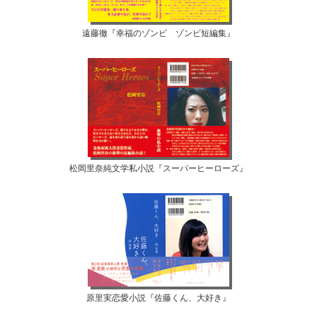
遠藤徹『幸福のゾンビ ゾンビ短編集』
松岡里奈純文学私小説『スーパーヒーローズ』
原里実恋愛小説『佐藤くん、大好き』