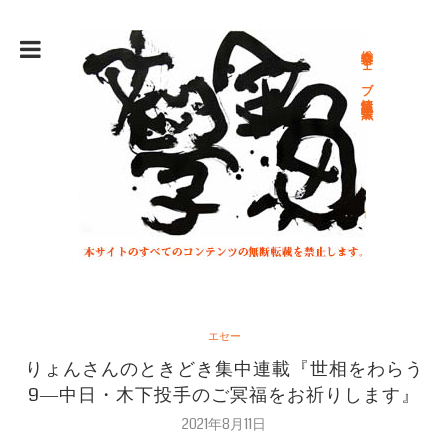
総合文学ウェブ情報誌 文学金魚
エセー
りょんさんのときどき集中連載『世相をわらう
9―中日・木下投手のご冥福をお祈りします』
2021年8月11日