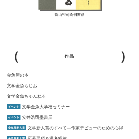
鶴山裕司既刊書籍
作品
金魚屋の本
文学金魚らじお
文学金魚ちゃんねる
文学金魚大学校セミナー
イベント
安井浩司墨書展
イベント
文学新人賞のすべて―作家デビューのための心得
金魚屋新人賞
応募要項＆選考経緯
金魚屋新人賞