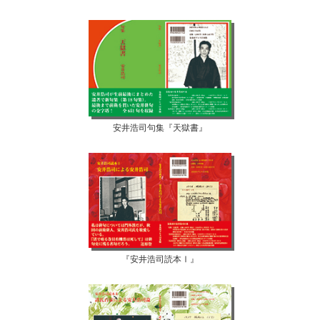
安井浩司句集『天獄書』
『安井浩司読本Ⅰ』