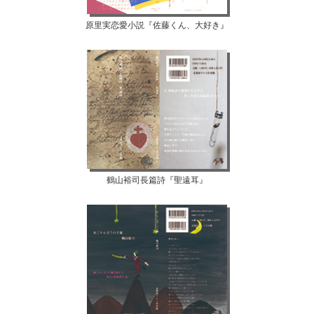
原里実恋愛小説『佐藤くん、大好き』
鶴山裕司長篇詩『聖遠耳』