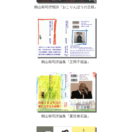
鶴山裕司抒情詩『おこりんぼうの王様』
鶴山裕司評論集『正岡子規論』
鶴山裕司評論集『夏目漱石論』