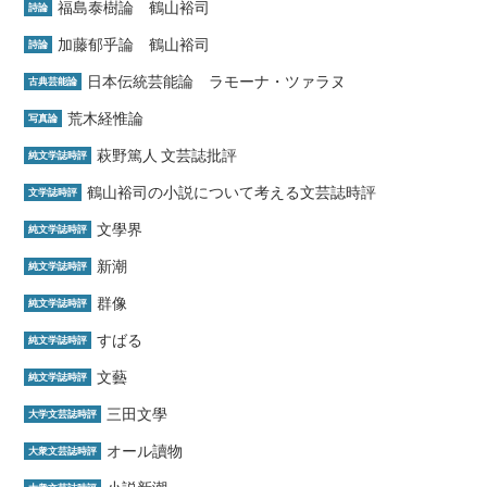
福島泰樹論 鶴山裕司
詩論
加藤郁乎論 鶴山裕司
詩論
日本伝統芸能論 ラモーナ・ツァラヌ
古典芸能論
荒木経惟論
写真論
萩野篤人 文芸誌批評
純文学誌時評
鶴山裕司の小説について考える文芸誌時評
文学誌時評
文學界
純文学誌時評
新潮
純文学誌時評
群像
純文学誌時評
すばる
純文学誌時評
文藝
純文学誌時評
三田文學
大学文芸誌時評
オール讀物
大衆文芸誌時評