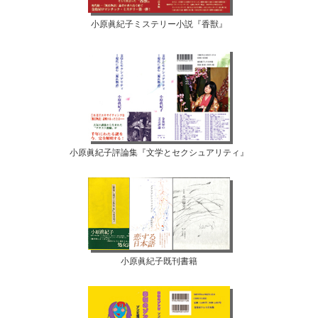
小原眞紀子ミステリー小説『香獣』
小原眞紀子評論集『文学とセクシュアリティ』
小原眞紀子既刊書籍