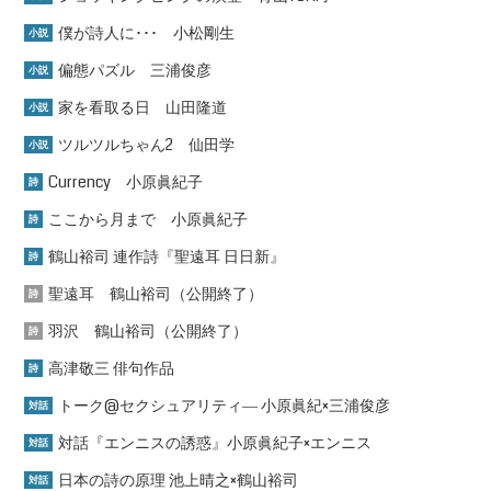
僕が詩人に･･･ 小松剛生
小説
偏態パズル 三浦俊彦
小説
家を看取る日 山田隆道
小説
ツルツルちゃん2 仙田学
小説
Currency 小原眞紀子
詩
ここから月まで 小原眞紀子
詩
鶴山裕司 連作詩『聖遠耳 日日新』
詩
聖遠耳 鶴山裕司（公開終了）
詩
羽沢 鶴山裕司（公開終了）
詩
高津敬三 俳句作品
詩
トーク@セクシュアリティ― 小原眞紀×三浦俊彦
対話
対話『エンニスの誘惑』小原眞紀子×エンニス
対話
日本の詩の原理 池上晴之×鶴山裕司
対話