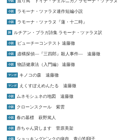
渡り鳥 ドイナ・チェルニカ／ラモーナ・ツァラヌ
小説
ラモーナ・ツァラヌ連作短編小説
小説
ラモーナ・ツァラヌ『蓮・十二時』
小説
ルチアン・ブラガ詩集 ラモーナ・ツァラヌ訳
詩
ビューチーコンテスト 遠藤徹
小説
虚構探偵―『三四郎』殺人事件― 遠藤徹
小説
物語健康法（入門編） 遠藤徹
小説
キノコの森 遠藤徹
マンガ
えくすぽえめんたる 遠藤徹
マンガ
ムネモシュネの地図 遠藤徹
小説
クローンスクール 紫雲
小説
春の墓標 萩野篤人
小説
赤ちゃん貸します 菅原美架
小説
ショッキングピンクの痰壺 青山YURI子
小説