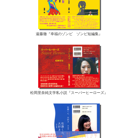
遠藤徹『幸福のゾンビ ゾンビ短編集』
松岡里奈純文学私小説『スーパーヒーローズ』