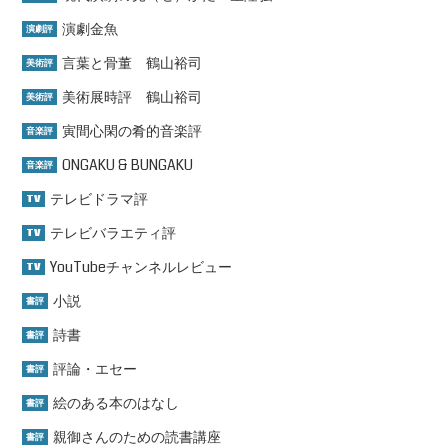
演劇金魚
演劇評
言葉と骨董 鶴山裕司
美術評
美術展時評 鶴山裕司
美術評
寅間心閑の肴的音楽評
音楽評
ONGAKU & BUNGAKU
音楽評
テレビドラマ評
TV
テレビバラエティ評
TV
YouTubeチャンネルレビュー
TV
小説
書評
詩書
書評
評論・エセー
書評
絵のある本のはなし
書評
親御さんのための読書講座
書評