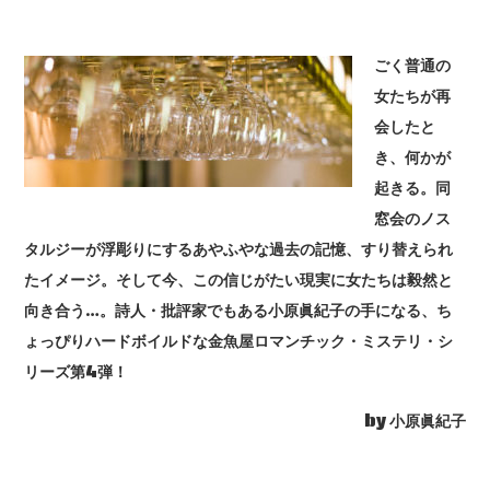
ごく普通の
女たちが再
会したと
き、何かが
起きる。同
窓会のノス
タルジーが浮彫りにするあやふやな過去の記憶、すり替えられ
たイメージ。そして今、この信じがたい現実に女たちは毅然と
向き合う…。詩人・批評家でもある小原眞紀子の手になる、ち
ょっぴりハードボイルドな金魚屋ロマンチック・ミステリ・シ
リーズ第4弾！
by 小原眞紀子