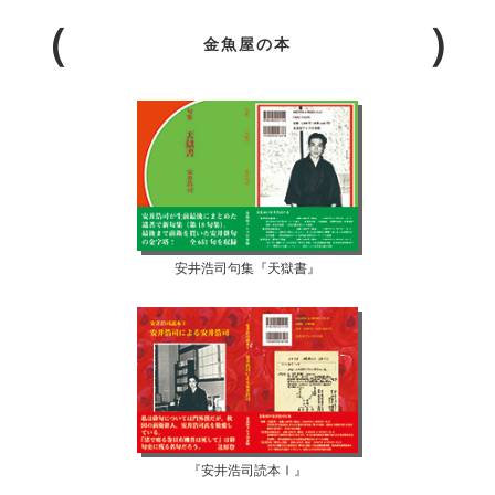
金魚屋の本
安井浩司句集『天獄書』
『安井浩司読本Ⅰ』