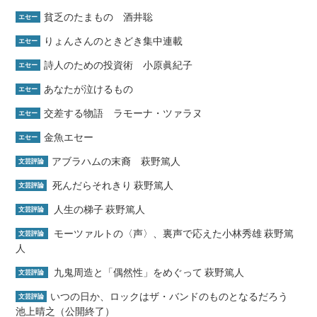
貧乏のたまもの 酒井聡
エセー
りょんさんのときどき集中連載
エセー
詩人のための投資術 小原眞紀子
エセー
あなたが泣けるもの
エセー
交差する物語 ラモーナ・ツァラヌ
エセー
金魚エセー
エセー
アブラハムの末裔 萩野篤人
文芸評論
死んだらそれきり 萩野篤人
文芸評論
人生の梯子 萩野篤人
文芸評論
モーツァルトの〈声〉、裏声で応えた小林秀雄 萩野篤
文芸評論
人
九鬼周造と「偶然性」をめぐって 萩野篤人
文芸評論
いつの日か、ロックはザ・バンドのものとなるだろう
文芸評論
池上晴之（公開終了）