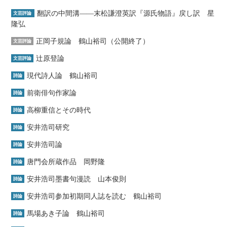
翻訳の中間溝――末松謙澄英訳『源氏物語』戻し訳 星
文芸評論
隆弘
正岡子規論 鶴山裕司（公開終了）
文芸評論
辻原登論
文芸評論
現代詩人論 鶴山裕司
詩論
前衛俳句作家論
詩論
高柳重信とその時代
詩論
安井浩司研究
詩論
安井浩司論
詩論
唐門会所蔵作品 岡野隆
詩論
安井浩司墨書句漫読 山本俊則
詩論
安井浩司参加初期同人誌を読む 鶴山裕司
詩論
馬場あき子論 鶴山裕司
詩論