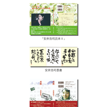
『安井浩司読本Ⅱ』
安井浩司墨書