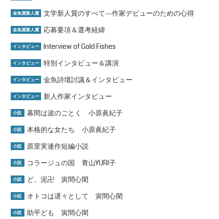
文学新人賞のすべて―作家デビューのための心得
金魚屋新人賞
応募要項＆選考経緯
金魚屋新人賞
Interview of Gold Fishes
インタビュー
特別インタビュー＆講演
インタビュー
金魚詩壇討議＆インタビュー
インタビュー
新人作家インタビュー
インタビュー
幕間は波のごとく 小原眞紀子
小説
本格的な女たち 小原眞紀子
小説
原里実連作短編小説
小説
コラージュの国 青山YURI子
小説
ど、泥卍 寅間心閑
小説
オトコは遅々として 寅間心閑
小説
助平ども 寅間心閑
小説