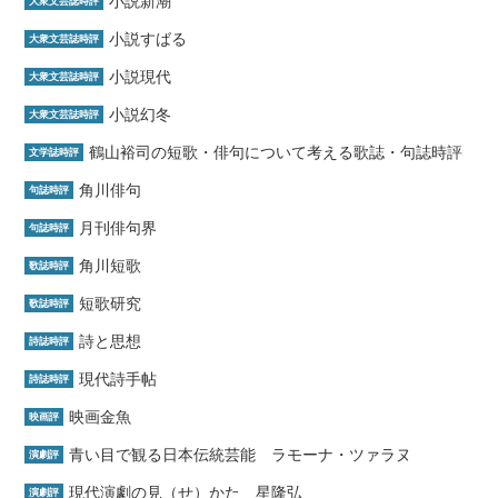
小説新潮
大衆文芸誌時評
小説すばる
大衆文芸誌時評
小説現代
大衆文芸誌時評
小説幻冬
大衆文芸誌時評
鶴山裕司の短歌・俳句について考える歌誌・句誌時評
文学誌時評
角川俳句
句誌時評
月刊俳句界
句誌時評
角川短歌
歌誌時評
短歌研究
歌誌時評
詩と思想
詩誌時評
現代詩手帖
詩誌時評
映画金魚
映画評
青い目で観る日本伝統芸能 ラモーナ・ツァラヌ
演劇評
現代演劇の見（せ）かた 星隆弘
演劇評