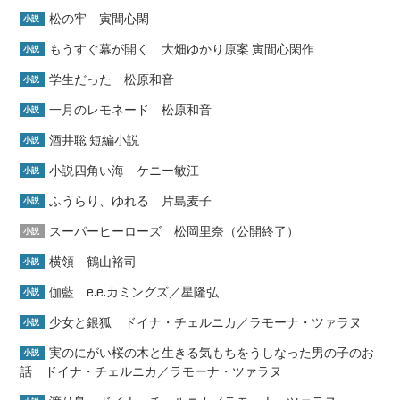
松の牢 寅間心閑
小説
もうすぐ幕が開く 大畑ゆかり原案 寅間心閑作
小説
学生だった 松原和音
小説
一月のレモネード 松原和音
小説
酒井聡 短編小説
小説
小説四角い海 ケニー敏江
小説
ふうらり、ゆれる 片島麦子
小説
スーパーヒーローズ 松岡里奈（公開終了）
小説
横領 鶴山裕司
小説
伽藍 e.e.カミングズ／星隆弘
小説
少女と銀狐 ドイナ・チェルニカ／ラモーナ・ツァラヌ
小説
実のにがい桜の木と生きる気もちをうしなった男の子のお
小説
話 ドイナ・チェルニカ／ラモーナ・ツァラヌ