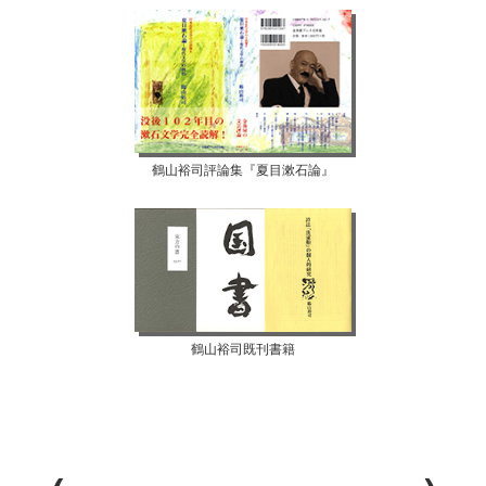
鶴山裕司評論集『夏目漱石論』
鶴山裕司既刊書籍