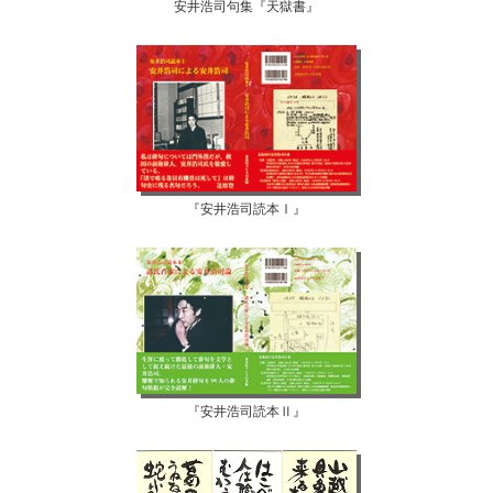
安井浩司句集『天獄書』
『安井浩司読本Ⅰ』
『安井浩司読本Ⅱ』