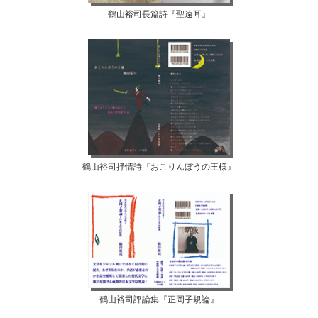
鶴山裕司長篇詩『聖遠耳』
鶴山裕司抒情詩『おこりんぼうの王様』
鶴山裕司評論集『正岡子規論』