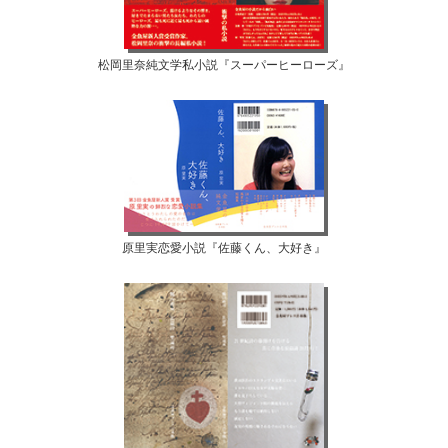
松岡里奈純文学私小説『スーパーヒーローズ』
原里実恋愛小説『佐藤くん、大好き』