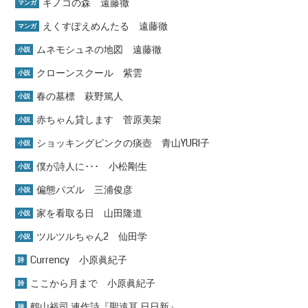
キノコの森 遠藤徹
マンガ
えくすぽえめんたる 遠藤徹
マンガ
ムネモシュネの地図 遠藤徹
小説
クローンスクール 紫雲
小説
春の墓標 萩野篤人
小説
赤ちゃん貸します 菅原美架
小説
ショッキングピンクの痰壺 青山YURI子
小説
僕が詩人に･･･ 小松剛生
小説
偏態パズル 三浦俊彦
小説
家を看取る日 山田隆道
小説
ツルツルちゃん2 仙田学
小説
Currency 小原眞紀子
詩
ここから月まで 小原眞紀子
詩
鶴山裕司 連作詩『聖遠耳 日日新』
詩