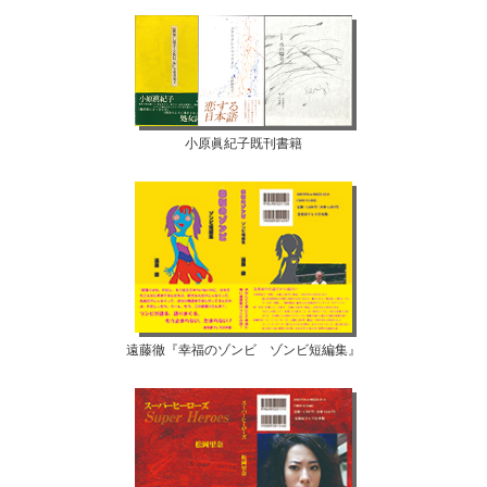
小原眞紀子既刊書籍
遠藤徹『幸福のゾンビ ゾンビ短編集』