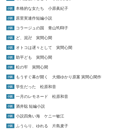
本格的な女たち 小原眞紀子
小説
原里実連作短編小説
小説
コラージュの国 青山YURI子
小説
ど、泥卍 寅間心閑
小説
オトコは遅々として 寅間心閑
小説
助平ども 寅間心閑
小説
松の牢 寅間心閑
小説
もうすぐ幕が開く 大畑ゆかり原案 寅間心閑作
小説
学生だった 松原和音
小説
一月のレモネード 松原和音
小説
酒井聡 短編小説
小説
小説四角い海 ケニー敏江
小説
ふうらり、ゆれる 片島麦子
小説