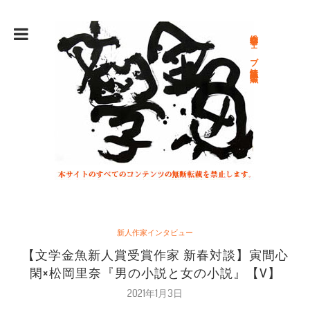
総合文学ウェブ情報誌 文学金魚
新人作家インタビュー
【文学金魚新人賞受賞作家 新春対談】寅間心
閑×松岡里奈『男の小説と女の小説』【V】
2021年1月3日