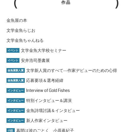
作品
金魚屋の本
文学金魚らじお
文学金魚ちゃんねる
文学金魚大学校セミナー
イベント
安井浩司墨書展
イベント
文学新人賞のすべて―作家デビューのための心得
金魚屋新人賞
応募要項＆選考経緯
金魚屋新人賞
Interview of Gold Fishes
インタビュー
特別インタビュー＆講演
インタビュー
金魚詩壇討議＆インタビュー
インタビュー
新人作家インタビュー
インタビュー
幕間は波のごとく 小原眞紀子
小説