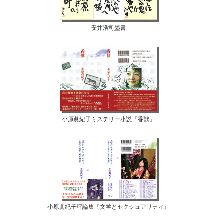
安井浩司墨書
小原眞紀子ミステリー小説『香獣』
小原眞紀子評論集『文学とセクシュアリティ』