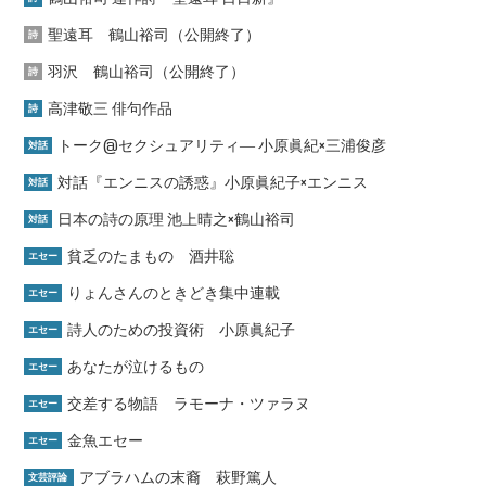
聖遠耳 鶴山裕司（公開終了）
詩
羽沢 鶴山裕司（公開終了）
詩
高津敬三 俳句作品
詩
トーク@セクシュアリティ― 小原眞紀×三浦俊彦
対話
対話『エンニスの誘惑』小原眞紀子×エンニス
対話
日本の詩の原理 池上晴之×鶴山裕司
対話
貧乏のたまもの 酒井聡
エセー
りょんさんのときどき集中連載
エセー
詩人のための投資術 小原眞紀子
エセー
あなたが泣けるもの
エセー
交差する物語 ラモーナ・ツァラヌ
エセー
金魚エセー
エセー
アブラハムの末裔 萩野篤人
文芸評論