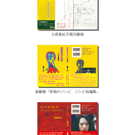
小原眞紀子既刊書籍
遠藤徹『幸福のゾンビ ゾンビ短編集』