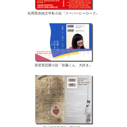
松岡里奈純文学私小説『スーパーヒーローズ』
原里実恋愛小説『佐藤くん、大好き』