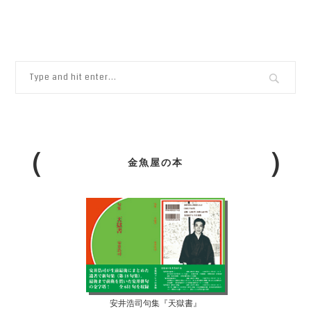
金魚屋の本
安井浩司句集『天獄書』