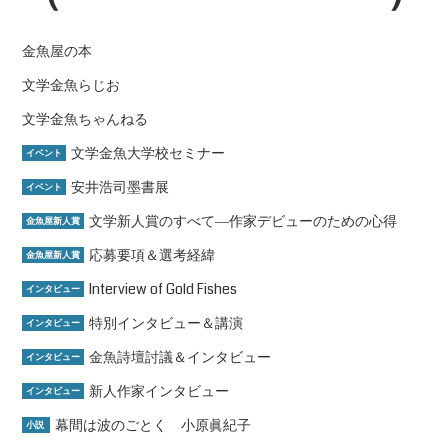
金魚屋の本
文学金魚らじお
文学金魚ちゃんねる
文学金魚大学校セミナー
イベント
安井浩司墨書展
イベント
文学新人賞のすべて―作家デビューのための心得
金魚屋新人賞
応募要項＆選考経緯
金魚屋新人賞
Interview of Gold Fishes
インタビュー
特別インタビュー＆講演
インタビュー
金魚詩壇討議＆インタビュー
インタビュー
新人作家インタビュー
インタビュー
幕間は波のごとく 小原眞紀子
小説