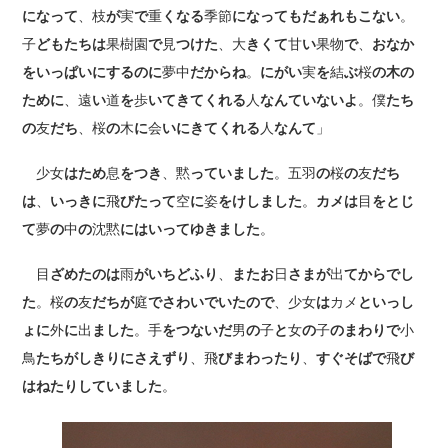
になって
、枝
が
実
で
重
くなる
季節
になってもだぁれもこない
。
子
どもたちは
果樹園
で
見
つけた
、大
きくて
甘
い
果物
で
、
おなか
をいっぱいにするのに
夢中
だからね
。
にがい
実
を
結
ぶ
桜
の木の
ために
、遠
い
道
を
歩
いてきてくれる
人
なんていないよ
。僕
たち
の
友
だち
、桜
の
木
に
会
いにきてくれる
人
なんて
」
少女
はため
息
をつき
、黙
っていました
。五羽
の
桜
の
友
だち
は
、
いっきに
飛
びたって
空
に
姿
をけしました
。
カメは
目
をとじ
て
夢
の
中
の
沈黙
にはいってゆきました
。
目
ざめたのは
雨
がいちどふり
、
またお
日
さまが
出
てからでし
た
。桜
の
友
だちが
庭
でさわいでいたので
、少女
は
カメ
といっし
ょに
外
に
出
ました
。手
をつないだ
男
の
子
と
女
の
子
のまわりで
小
鳥
たちがしきりにさえずり
、飛
びまわったり
、
すぐそばで
飛
び
はねたりしていました
。