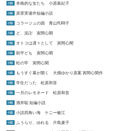
本格的な女たち 小原眞紀子
小説
原里実連作短編小説
小説
コラージュの国 青山YURI子
小説
ど、泥卍 寅間心閑
小説
オトコは遅々として 寅間心閑
小説
助平ども 寅間心閑
小説
松の牢 寅間心閑
小説
もうすぐ幕が開く 大畑ゆかり原案 寅間心閑作
小説
学生だった 松原和音
小説
一月のレモネード 松原和音
小説
酒井聡 短編小説
小説
小説四角い海 ケニー敏江
小説
ふうらり、ゆれる 片島麦子
小説