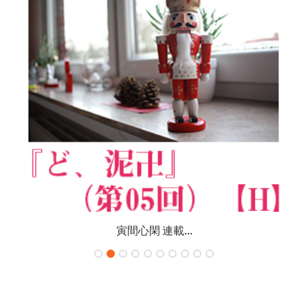
寅間心閑 連載...