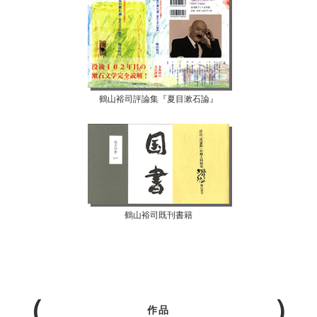
鶴山裕司評論集『夏目漱石論』
鶴山裕司既刊書籍
作品