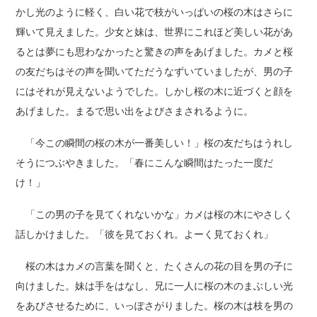
かし光のように軽く、白い花で枝がいっぱいの桜の木はさらに
輝いて見えました。少女と妹は、世界にこれほど美しい花があ
るとは夢にも思わなかったと驚きの声をあげました。カメと桜
の友だちはその声を聞いてただうなずいていましたが、男の子
にはそれが見えないようでした。しかし桜の木に近づくと顔を
あげました。まるで思い出をよびさまされるように。
「今この瞬間の桜の木が一番美しい！」桜の友だちはうれし
そうにつぶやきました。「春にこんな瞬間はたった一度だ
け！」
「この男の子を見てくれないかな」カメは桜の木にやさしく
話しかけました。「彼を見ておくれ。よーく見ておくれ」
桜の木はカメの言葉を聞くと、たくさんの花の目を男の子に
向けました。妹は手をはなし、兄に一人に桜の木のまぶしい光
をあびさせるために、いっぽさがりました。桜の木は枝を男の