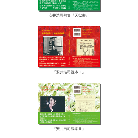
安井浩司句集『天獄書』
『安井浩司読本Ⅰ』
『安井浩司読本Ⅱ』