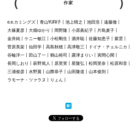
作家
e.e.カミングズ
青山YURI子
池上晴之
池田浩
遠藤徹
大篠夏彦
大畑ゆかり
岡野隆
小原眞紀子
片島麦子
金井純
ケニー敏江
小松剛生
酒井聡
佐藤知恵子
紫雲
菅原美架
仙田学
高島秋穂
高津敬三
ドイナ・チェルニカ
谷輪洋一
田山了一
鶴山裕司
露津まりい
寅間心閑
長岡しおり
萩野篤人
原里実
星隆弘
松岡里奈
松原和音
三浦俊彦
水野翼
山際恭子
山田隆道
山本俊則
ラモーナ・ツァラヌ
りょん