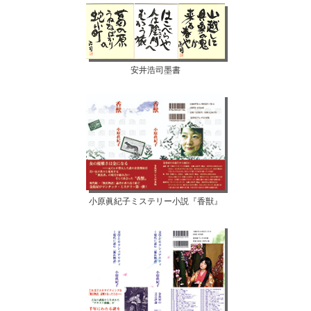
安井浩司墨書
小原眞紀子ミステリー小説『香獣』