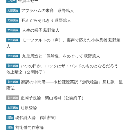
金魚エセー
エセー
アブラハムの末裔 萩野篤人
文芸評論
死んだらそれきり 萩野篤人
文芸評論
人生の梯子 萩野篤人
文芸評論
モーツァルトの〈声〉、裏声で応えた小林秀雄 萩野篤
文芸評論
人
九鬼周造と「偶然性」をめぐって 萩野篤人
文芸評論
いつの日か、ロックはザ・バンドのものとなるだろう
文芸評論
池上晴之（公開終了）
翻訳の中間溝――末松謙澄英訳『源氏物語』戻し訳 星
文芸評論
隆弘
正岡子規論 鶴山裕司（公開終了）
文芸評論
辻原登論
文芸評論
現代詩人論 鶴山裕司
詩論
前衛俳句作家論
詩論