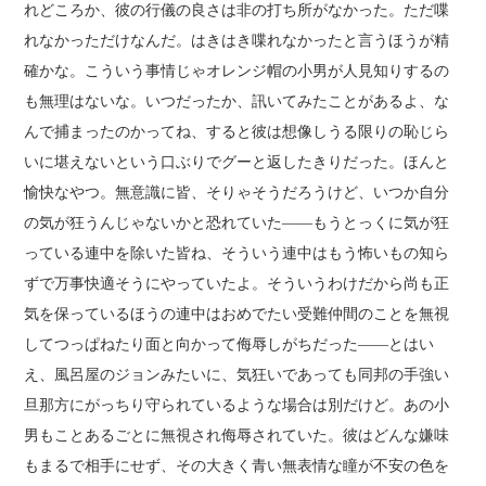
れどころか、彼の行儀の良さは非の打ち所がなかった。ただ喋
れなかっただけなんだ。はきはき喋れなかったと言うほうが精
確かな。こういう事情じゃオレンジ帽の小男が人見知りするの
も無理はないな。いつだったか、訊いてみたことがあるよ、な
んで捕まったのかってね、すると彼は想像しうる限りの恥じら
いに堪えないという口ぶりでグーと返したきりだった。ほんと
愉快なやつ。無意識に皆、そりゃそうだろうけど、いつか自分
の気が狂うんじゃないかと恐れていた――もうとっくに気が狂
っている連中を除いた皆ね、そういう連中はもう怖いもの知ら
ずで万事快適そうにやっていたよ。そういうわけだから尚も正
気を保っているほうの連中はおめでたい受難仲間のことを無視
してつっぱねたり面と向かって侮辱しがちだった――とはい
え、風呂屋のジョンみたいに、気狂いであっても同邦の手強い
旦那方にがっちり守られているような場合は別だけど。あの小
男もことあるごとに無視され侮辱されていた。彼はどんな嫌味
もまるで相手にせず、その大きく青い無表情な瞳が不安の色を