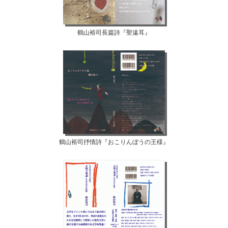
鶴山裕司長篇詩『聖遠耳』
鶴山裕司抒情詩『おこりんぼうの王様』