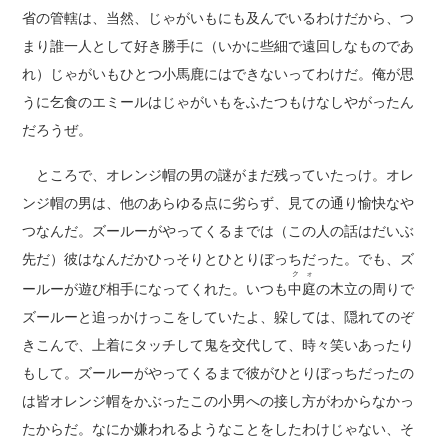
省の管轄は、当然、じゃがいもにも及んでいるわけだから、つ
まり誰一人として好き勝手に（いかに些細で遠回しなものであ
れ）じゃがいもひとつ小馬鹿にはできないってわけだ。俺が思
うに乞食のエミールはじゃがいもをふたつもけなしやがったん
だろうぜ。
ところで、オレンジ帽の男の謎がまだ残っていたっけ。オレ
ンジ帽の男は、他のあらゆる点に劣らず、見ての通り愉快なや
つなんだ。ズールーがやってくるまでは（この人の話はだいぶ
先だ）彼はなんだかひっそりとひとりぼっちだった。でも、ズ
クォ
ールーが遊び相手になってくれた。いつも
中庭
の木立の周りで
ズールーと追っかけっこをしていたよ、躱しては、隠れてのぞ
きこんで、上着にタッチして鬼を交代して、時々笑いあったり
もして。ズールーがやってくるまで彼がひとりぼっちだったの
は皆オレンジ帽をかぶったこの小男への接し方がわからなかっ
たからだ。なにか嫌われるようなことをしたわけじゃない、そ