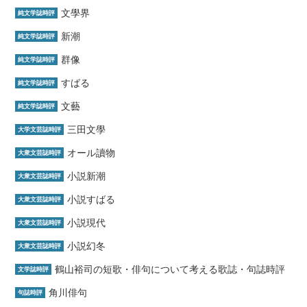
文學界
純文学誌時評
新潮
純文学誌時評
群像
純文学誌時評
すばる
純文学誌時評
文藝
純文学誌時評
三田文學
大学文芸誌時評
オール讀物
大衆文芸誌時評
小説新潮
大衆文芸誌時評
小説すばる
大衆文芸誌時評
小説現代
大衆文芸誌時評
小説幻冬
大衆文芸誌時評
鶴山裕司の短歌・俳句について考える歌誌・句誌時評
文学誌時評
角川俳句
句誌時評