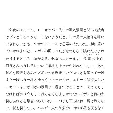
乞食のエミール。Ｆ・オッパー先生の諷刺漫画と聞いて読者
はピンとくるのかな。こないようだと、この男の人物像を味わ
いきれないかも。乞食のエミールは思索の人だった。脚に置い
ていかれまいと、ズボンの尻っぺたがせわしなく跳ねたりよれ
アプレ・ラ・スープ
たりするところに味がある。乞食のエミールよ、
食事の後
で、
何度きみのうしろについて階段を上ったか知れやしない、あの
貧相な階段をきみのズボンの規則正しいだぶつきを追って一段
また一段もう一段とゆっくり上ったんだ。エミールは持参した
スカーフをぶかぶかの腰回りに巻きつけることで、そうでもし
なければ独り立ちして行方をくらましかねないズボンと例の大
切なあれとを繋ぎ止めていた――つまり下っ腹ね。髭は剃らな
い。髪も切らない。ベルギー人の御多分に洩れず昼も夜もなく