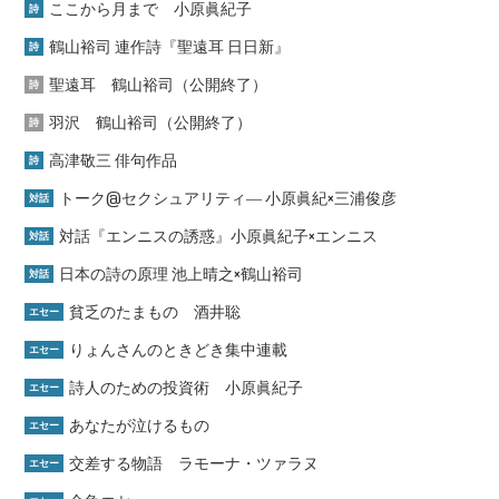
ここから月まで 小原眞紀子
詩
鶴山裕司 連作詩『聖遠耳 日日新』
詩
聖遠耳 鶴山裕司（公開終了）
詩
羽沢 鶴山裕司（公開終了）
詩
高津敬三 俳句作品
詩
トーク@セクシュアリティ― 小原眞紀×三浦俊彦
対話
対話『エンニスの誘惑』小原眞紀子×エンニス
対話
日本の詩の原理 池上晴之×鶴山裕司
対話
貧乏のたまもの 酒井聡
エセー
りょんさんのときどき集中連載
エセー
詩人のための投資術 小原眞紀子
エセー
あなたが泣けるもの
エセー
交差する物語 ラモーナ・ツァラヌ
エセー