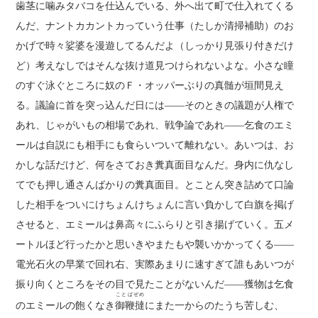
歯茎に噛みタバコを仕込んでいる、外へ出て町で仕入れてくる
んだ、ナントカカントカっていう仕事（たしか清掃補助）のお
かげで時々娑婆を漫遊してるんだよ（しっかり見張り付きだけ
ど）考えなしではそんな抜け道見つけられないよな。小さな瞳
のすぐ泳ぐところに奴のＦ・オッパーぶりの真髄が垣間見え
る。議論に首を突っ込んだ日には――そのときの議題が人権で
あれ、じゃがいもの相場であれ、戦争論であれ――乞食のエミ
ールは自説にも相手にも食らいついて離れない。あいつは、お
かしな話だけど、何をさておき糞真面目なんだ。身内に仇なし
てでも押し通さんばかりの糞真面目。とことん突き詰めて口論
した相手をついにけちょんけちょんに言い負かして白旗を掲げ
させると、エミールは鼻高々にふらりと引き揚げていく。五メ
ートルほど行ったかと思いきやまたもや襲いかかってくる――
電光石火の早業で回れ右、実際あまりに速すぎて誰もあいつが
振り向くところをその目で見たことがないんだ――獲物は乞食
ことばぜめ
のエミールの飽くなき
御鞭撻
にまた一からのたうち苦しむ、