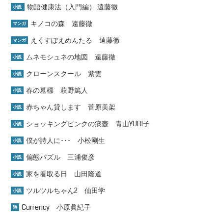
物語健康法（入門編） 遠藤徹
小説
キノコの森 遠藤徹
マンガ
えくすぽえめんたる 遠藤徹
マンガ
ムネモシュネの地図 遠藤徹
小説
クローンスクール 紫雲
小説
春の墓標 萩野篤人
小説
赤ちゃん貸します 菅原美架
小説
ショッキングピンクの痰壺 青山YURI子
小説
僕が詩人に･･･ 小松剛生
小説
偏態パズル 三浦俊彦
小説
家を看取る日 山田隆道
小説
ツルツルちゃん2 仙田学
小説
Currency 小原眞紀子
詩