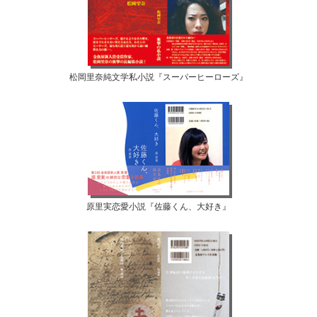
松岡里奈純文学私小説『スーパーヒーローズ』
原里実恋愛小説『佐藤くん、大好き』