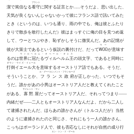
プラント
潔で篤信なる
看守
に関する証言とか……そうだよ、思い出した、
天気が良くないんじゃないかって彼にフランス語で訊いてみた
とき（というのは、いつも通り、雨の中でも、俺は彼とふたり
きりで散歩を敢行したんだ）彼はまっすぐに俺の目を見つめ返
して、ウーとつぶやき、恥ずかしそうに微笑んだ。あの記憶が
ウー
彼が大策士であるという仮説の裏付けだ、だって
WOO
が意味す
ウィルヘルム・オべール・オレス
るのは
世界に冠たるヴィルヘルム王
の頭文字、であると同時に
ダウン・ウイズ・イェール
打倒イエール大
を意味するオーストリア語でもある。そうだ、
ル・グーベルンメント・フランセーズ
そういうことか、
フランス政府
が正しかった、いつでもそ
うだ。誰かがあの小男はオーストリア人だと教えてくれたこと
サイレント・マン
がある、
寡黙屋
だってオーストリア人だ、それってつまり――
内緒だぜ――二人ともオーストリア人なんだよ。だから二人し
て逮捕されたんだ、ほらあの誰かさんが（トルコ人だが）当然
のように逮捕されたのと同じさ、それにもう一人の誰かさん、
こっちはポーランド人で、彼も否応なしにそれが自然の成り行
エン・トン・ド・ゲール