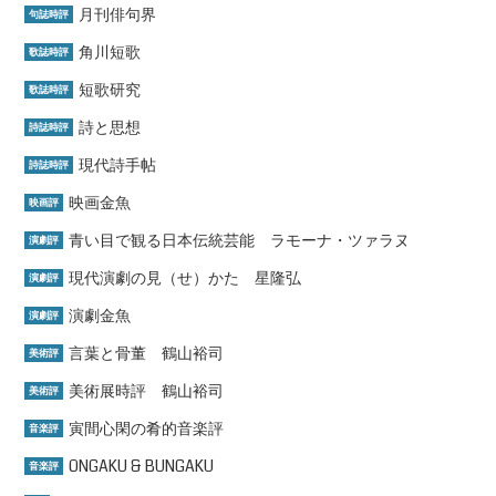
月刊俳句界
句誌時評
角川短歌
歌誌時評
短歌研究
歌誌時評
詩と思想
詩誌時評
現代詩手帖
詩誌時評
映画金魚
映画評
青い目で観る日本伝統芸能 ラモーナ・ツァラヌ
演劇評
現代演劇の見（せ）かた 星隆弘
演劇評
演劇金魚
演劇評
言葉と骨董 鶴山裕司
美術評
美術展時評 鶴山裕司
美術評
寅間心閑の肴的音楽評
音楽評
ONGAKU & BUNGAKU
音楽評