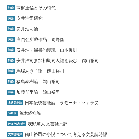
高柳重信とその時代
詩論
安井浩司研究
詩論
安井浩司論
詩論
唐門会所蔵作品 岡野隆
詩論
安井浩司墨書句漫読 山本俊則
詩論
安井浩司参加初期同人誌を読む 鶴山裕司
詩論
馬場あき子論 鶴山裕司
詩論
福島泰樹論 鶴山裕司
詩論
加藤郁乎論 鶴山裕司
詩論
日本伝統芸能論 ラモーナ・ツァラヌ
古典芸能論
荒木経惟論
写真論
萩野篤人 文芸誌批評
純文学誌時評
鶴山裕司の小説について考える文芸誌時評
文学誌時評