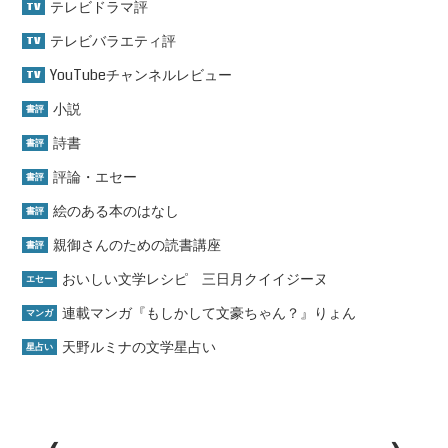
テレビドラマ評
TV
テレビバラエティ評
TV
YouTubeチャンネルレビュー
TV
小説
書評
詩書
書評
評論・エセー
書評
絵のある本のはなし
書評
親御さんのための読書講座
書評
おいしい文学レシピ 三日月クイイジーヌ
エセー
連載マンガ『もしかして文豪ちゃん？』りょん
マンガ
天野ルミナの文学星占い
星占い