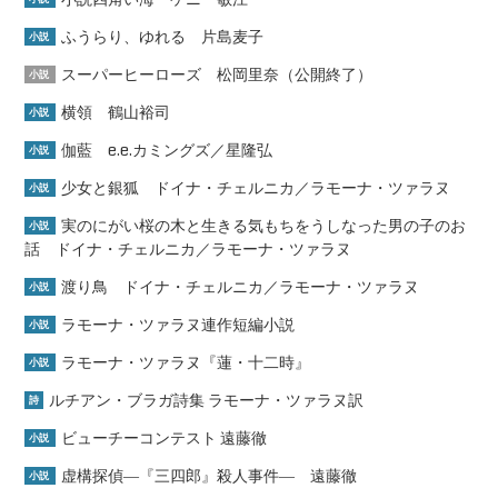
ふうらり、ゆれる 片島麦子
小説
スーパーヒーローズ 松岡里奈（公開終了）
小説
横領 鶴山裕司
小説
伽藍 e.e.カミングズ／星隆弘
小説
少女と銀狐 ドイナ・チェルニカ／ラモーナ・ツァラヌ
小説
実のにがい桜の木と生きる気もちをうしなった男の子のお
小説
話 ドイナ・チェルニカ／ラモーナ・ツァラヌ
渡り鳥 ドイナ・チェルニカ／ラモーナ・ツァラヌ
小説
ラモーナ・ツァラヌ連作短編小説
小説
ラモーナ・ツァラヌ『蓮・十二時』
小説
ルチアン・ブラガ詩集 ラモーナ・ツァラヌ訳
詩
ビューチーコンテスト 遠藤徹
小説
虚構探偵―『三四郎』殺人事件― 遠藤徹
小説