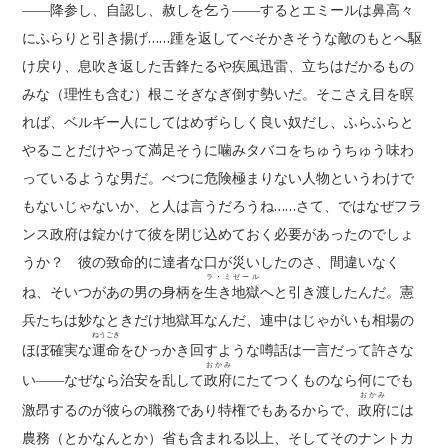
――降参し、自認し、赦しを乞う――するとエミールは鼻高々
にふらりと引き揚げ……踵を返してべそかきそうな敵のもとへ駆
け戻り、息吹き返した舌鋒たるや疾風迅雷、立ちはだかるもの
みな（理性も含む）根こそぎなぎ倒す勢いだ。そこさえ目を瞑
れば、ベルギー人にしてはめずらしく良い奴だし、ふらふらと
やることだけやって満足そうに噛みタバコをちゅうちゅう味わ
っているような男だ。べつに危険極まりない人物というわけで
もないじゃないか、と人は言うだろうね……さて、ではなぜフラ
ンス政府は錠かけて彼を閉じ込めておく必要があったのでしょ
うか？ 彼の致命的に達者な口が災いしたのさ、間違いなく
ラ・ミゼール
ね、そいつがあの男の身柄を
生き地獄
へと引き渡したんだ。憲
兵たちは妙なときだけ地獄耳なんだ、連中はじゃがいも相場の
ねうごき
ほぼ確実な
運命
をひっかき回すような噂話は一言だって許さな
おかみ
い――なぜなら治安を乱して
政府
にたてつくものなら何にでも
おかみ
激昂するのが彼らの職務であり特権でもあるからで、
政府
には
農務（とかなんとか）省も含まれる以上、そしてそのナントカ