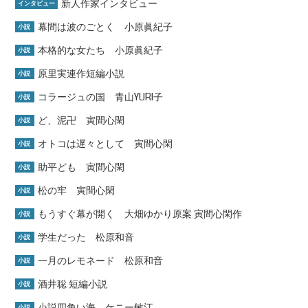
新人作家インタビュー
インタビュー
幕間は波のごとく 小原眞紀子
小説
本格的な女たち 小原眞紀子
小説
原里実連作短編小説
小説
コラージュの国 青山YURI子
小説
ど、泥卍 寅間心閑
小説
オトコは遅々として 寅間心閑
小説
助平ども 寅間心閑
小説
松の牢 寅間心閑
小説
もうすぐ幕が開く 大畑ゆかり原案 寅間心閑作
小説
学生だった 松原和音
小説
一月のレモネード 松原和音
小説
酒井聡 短編小説
小説
小説四角い海 ケニー敏江
小説