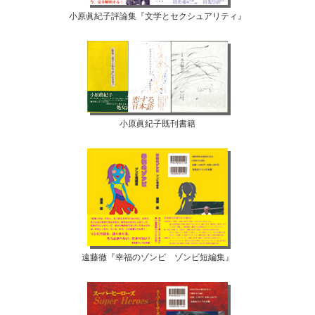
小原眞紀子評論集『文学とセクシュアリティ』
小原眞紀子既刊書籍
遠藤徹『幸福のゾンビ ゾンビ短編集』