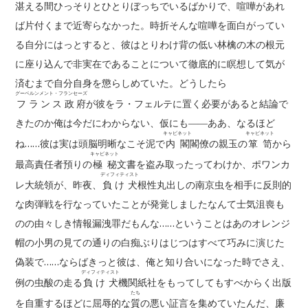
湛える間ひっそりとひとりぼっちでいるばかりで、喧嘩があれ
ば片付くまで近寄らなかった。時折そんな喧嘩を面白がってい
る自分にはっとすると、彼はとりわけ背の低い林檎の木の根元
に座り込んで非実在であることについて徹底的に瞑想して気が
済むまで自分自身を懲らしめていた。どうしたら
グーベルンメント・フランセーズ
フランス政府
が彼をラ・フェルテに置く必要があると結論で
きたのか俺は今だにわからない、仮にも――ああ、なるほど
キャビネット
キャビネット
ね……彼は実は頭脳明晰なこそ泥で
内閣
閣僚の親玉の
箪笥
から
キャビネット
最高責任者預りの
極秘
文書を盗み取ったってわけか、ポワンカ
ディフィティスト
レ大統領が、昨夜、
負け犬
根性丸出しの南京虫を相手に反則的
な肉弾戦を行なっていたことが発覚しましたなんて士気沮喪も
のの由々しき情報漏洩罪だもんな……ということはあのオレンジ
帽の小男の見ての通りの白痴ぶりはじつはすべて巧みに演じた
偽装で……ならばきっと彼は、俺と知り合いになった時でさえ、
ディフィティスト
例の虫酸の走る
負け犬
機関紙社をもってしてもすべからく出版
たち
を自重するほどに屈辱的な
質
の悪い証言を集めていたんだ、廉