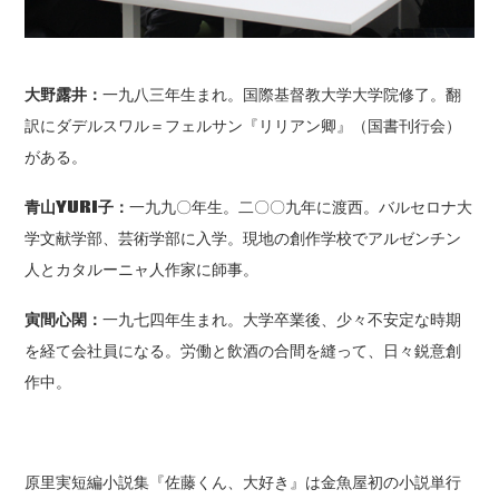
大野露井：
一九八三年生まれ。国際基督教大学大学院修了。翻
訳にダデルスワル＝フェルサン『リリアン卿』（国書刊行会）
がある。
青山
YURI子
：
一九九〇年生。二〇〇九年に渡西。バルセロナ大
学文献学部、芸術学部に入学。現地の創作学校でアルゼンチン
人とカタルーニャ人作家に師事。
寅間心閑：
一九七四年生まれ。大学卒業後、少々不安定な時期
を経て会社員になる。労働と飲酒の合間を縫って、日々鋭意創
作中。
原里実短編小説集『佐藤くん、大好き』は金魚屋初の小説単行