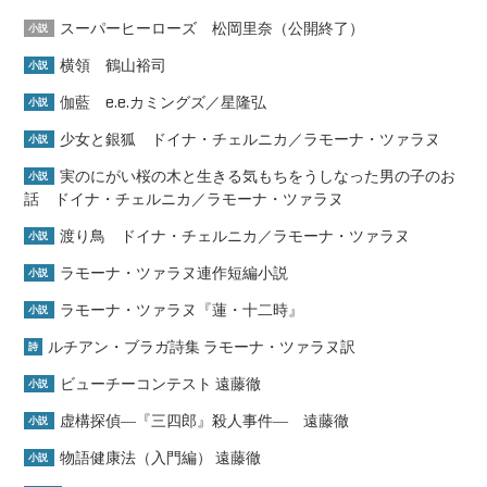
スーパーヒーローズ 松岡里奈（公開終了）
小説
横領 鶴山裕司
小説
伽藍 e.e.カミングズ／星隆弘
小説
少女と銀狐 ドイナ・チェルニカ／ラモーナ・ツァラヌ
小説
実のにがい桜の木と生きる気もちをうしなった男の子のお
小説
話 ドイナ・チェルニカ／ラモーナ・ツァラヌ
渡り鳥 ドイナ・チェルニカ／ラモーナ・ツァラヌ
小説
ラモーナ・ツァラヌ連作短編小説
小説
ラモーナ・ツァラヌ『蓮・十二時』
小説
ルチアン・ブラガ詩集 ラモーナ・ツァラヌ訳
詩
ビューチーコンテスト 遠藤徹
小説
虚構探偵―『三四郎』殺人事件― 遠藤徹
小説
物語健康法（入門編） 遠藤徹
小説