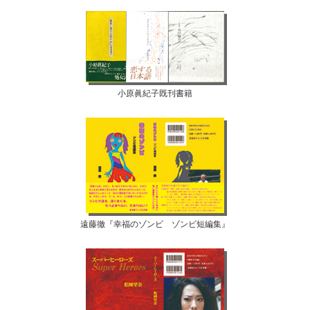
小原眞紀子既刊書籍
遠藤徹『幸福のゾンビ ゾンビ短編集』