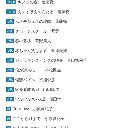
キノコの森 遠藤徹
マンガ
えくすぽえめんたる 遠藤徹
マンガ
ムネモシュネの地図 遠藤徹
小説
クローンスクール 紫雲
小説
春の墓標 萩野篤人
小説
赤ちゃん貸します 菅原美架
小説
ショッキングピンクの痰壺 青山YURI子
小説
僕が詩人に･･･ 小松剛生
小説
偏態パズル 三浦俊彦
小説
家を看取る日 山田隆道
小説
ツルツルちゃん2 仙田学
小説
Currency 小原眞紀子
詩
ここから月まで 小原眞紀子
詩