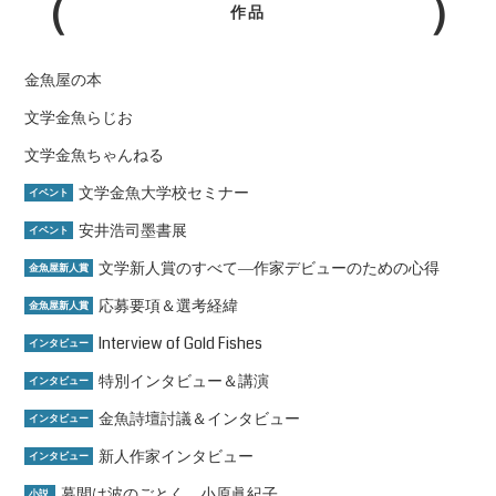
作品
金魚屋の本
文学金魚らじお
文学金魚ちゃんねる
文学金魚大学校セミナー
イベント
安井浩司墨書展
イベント
文学新人賞のすべて―作家デビューのための心得
金魚屋新人賞
応募要項＆選考経緯
金魚屋新人賞
Interview of Gold Fishes
インタビュー
特別インタビュー＆講演
インタビュー
金魚詩壇討議＆インタビュー
インタビュー
新人作家インタビュー
インタビュー
幕間は波のごとく 小原眞紀子
小説