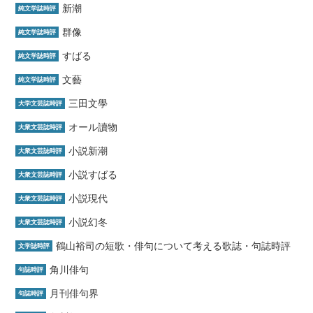
新潮
純文学誌時評
群像
純文学誌時評
すばる
純文学誌時評
文藝
純文学誌時評
三田文學
大学文芸誌時評
オール讀物
大衆文芸誌時評
小説新潮
大衆文芸誌時評
小説すばる
大衆文芸誌時評
小説現代
大衆文芸誌時評
小説幻冬
大衆文芸誌時評
鶴山裕司の短歌・俳句について考える歌誌・句誌時評
文学誌時評
角川俳句
句誌時評
月刊俳句界
句誌時評