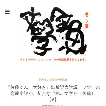
総合文学ウェブ情報誌 文学金魚
特別インタビュー&講演
『佐藤くん、大好き』出版記念討議 フツーの
恋愛小説か、新たな〝純〟文学か（後編）
【V】