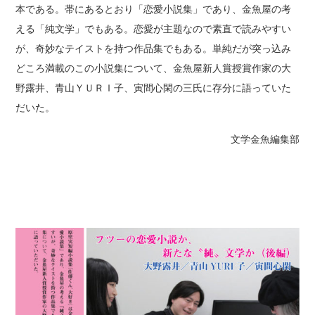
本である。帯にあるとおり「恋愛小説集」であり、金魚屋の考
える「純文学」でもある。恋愛が主題なので素直で読みやすい
が、奇妙なテイストを持つ作品集でもある。単純だが突っ込み
どころ満載のこの小説集について、金魚屋新人賞授賞作家の大
野露井、青山ＹＵＲＩ子、寅間心閑の三氏に存分に語っていた
だいた。
文学金魚編集部