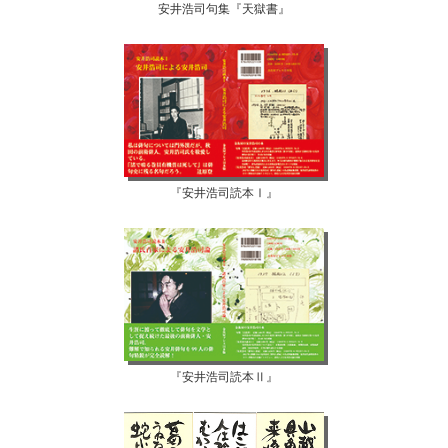
安井浩司句集『天獄書』
『安井浩司読本Ⅰ』
『安井浩司読本Ⅱ』