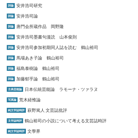
安井浩司研究
詩論
安井浩司論
詩論
唐門会所蔵作品 岡野隆
詩論
安井浩司墨書句漫読 山本俊則
詩論
安井浩司参加初期同人誌を読む 鶴山裕司
詩論
馬場あき子論 鶴山裕司
詩論
福島泰樹論 鶴山裕司
詩論
加藤郁乎論 鶴山裕司
詩論
日本伝統芸能論 ラモーナ・ツァラヌ
古典芸能論
荒木経惟論
写真論
萩野篤人 文芸誌批評
純文学誌時評
鶴山裕司の小説について考える文芸誌時評
文学誌時評
文學界
純文学誌時評