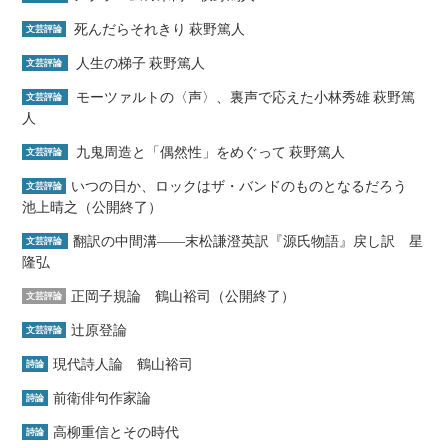
死んだらそれきり 萩野篤人
文芸評論
人生の梯子 萩野篤人
文芸評論
モーツァルトの〈声〉、裏声で応えた小林秀雄 萩野篤
文芸評論
人
九鬼周造と「偶然性」をめぐって 萩野篤人
文芸評論
いつの日か、ロックはザ・バンドのものとなるだろう
文芸評論
池上晴之（公開終了）
翻訳の中間溝――末松謙澄英訳『源氏物語』戻し訳 星
文芸評論
隆弘
正岡子規論 鶴山裕司（公開終了）
文芸評論
辻原登論
文芸評論
現代詩人論 鶴山裕司
詩論
前衛俳句作家論
詩論
高柳重信とその時代
詩論