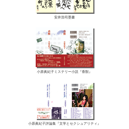
安井浩司墨書
小原眞紀子ミステリー小説『香獣』
小原眞紀子評論集『文学とセクシュアリティ』