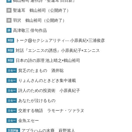
鶴山裕司 連作詩『聖遠耳 日日新』
詩
聖遠耳 鶴山裕司（公開終了）
詩
羽沢 鶴山裕司（公開終了）
詩
高津敬三 俳句作品
詩
トーク@セクシュアリティ― 小原眞紀×三浦俊彦
対話
対話『エンニスの誘惑』小原眞紀子×エンニス
対話
日本の詩の原理 池上晴之×鶴山裕司
対話
貧乏のたまもの 酒井聡
エセー
りょんさんのときどき集中連載
エセー
詩人のための投資術 小原眞紀子
エセー
あなたが泣けるもの
エセー
交差する物語 ラモーナ・ツァラヌ
エセー
金魚エセー
エセー
アブラハムの末裔 萩野篤人
文芸評論