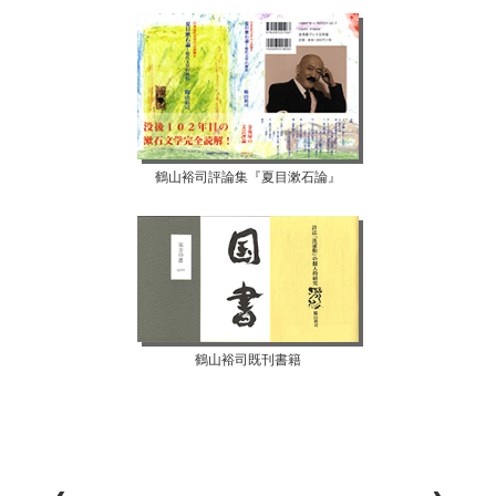
鶴山裕司評論集『夏目漱石論』
鶴山裕司既刊書籍