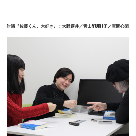
討議
『佐藤くん、大好き』
：
大野露井／青山YURI
子／寅間心閑