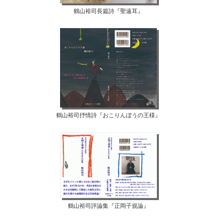
鶴山裕司長篇詩『聖遠耳』
鶴山裕司抒情詩『おこりんぼうの王様』
鶴山裕司評論集『正岡子規論』