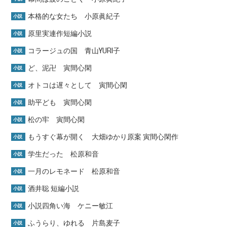
本格的な女たち 小原眞紀子
小説
原里実連作短編小説
小説
コラージュの国 青山YURI子
小説
ど、泥卍 寅間心閑
小説
オトコは遅々として 寅間心閑
小説
助平ども 寅間心閑
小説
松の牢 寅間心閑
小説
もうすぐ幕が開く 大畑ゆかり原案 寅間心閑作
小説
学生だった 松原和音
小説
一月のレモネード 松原和音
小説
酒井聡 短編小説
小説
小説四角い海 ケニー敏江
小説
ふうらり、ゆれる 片島麦子
小説