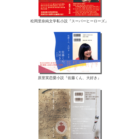
松岡里奈純文学私小説『スーパーヒーローズ』
原里実恋愛小説『佐藤くん、大好き』