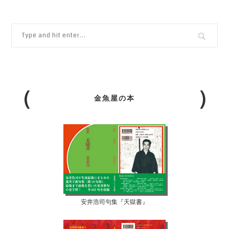
金魚屋の本
安井浩司句集『天獄書』