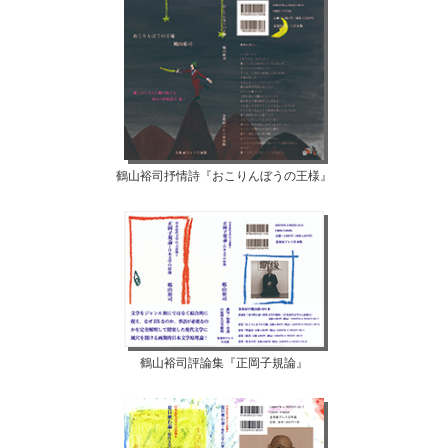
鶴山裕司抒情詩『おこりんぼうの王様』
鶴山裕司評論集『正岡子規論』