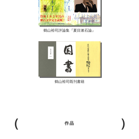
鶴山裕司評論集『夏目漱石論』
鶴山裕司既刊書籍
作品