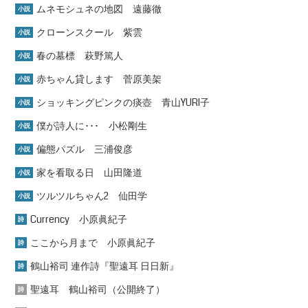
ムネモシュネの地図 遠藤徹
小説
クローンスクール 紫雲
小説
春の墓標 萩野篤人
小説
赤ちゃん貸します 菅原美架
小説
ショッキングピンクの痰壺 青山YURI子
小説
僕が詩人に･･･ 小松剛生
小説
偏態パズル 三浦俊彦
小説
家を看取る日 山田隆道
小説
ツルツルちゃん2 仙田学
小説
Currency 小原眞紀子
詩
ここから月まで 小原眞紀子
詩
鶴山裕司 連作詩『聖遠耳 日日新』
詩
聖遠耳 鶴山裕司（公開終了）
詩