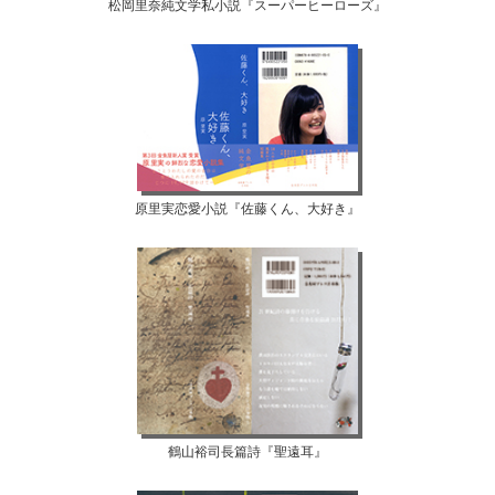
松岡里奈純文学私小説『スーパーヒーローズ』
原里実恋愛小説『佐藤くん、大好き』
鶴山裕司長篇詩『聖遠耳』