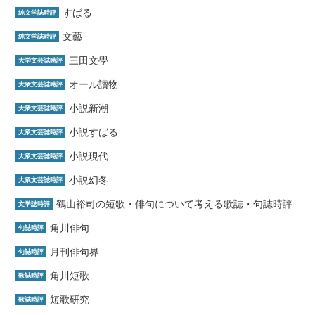
すばる
純文学誌時評
文藝
純文学誌時評
三田文學
大学文芸誌時評
オール讀物
大衆文芸誌時評
小説新潮
大衆文芸誌時評
小説すばる
大衆文芸誌時評
小説現代
大衆文芸誌時評
小説幻冬
大衆文芸誌時評
鶴山裕司の短歌・俳句について考える歌誌・句誌時評
文学誌時評
角川俳句
句誌時評
月刊俳句界
句誌時評
角川短歌
歌誌時評
短歌研究
歌誌時評