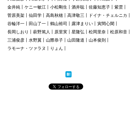
金井純
ケニー敏江
小松剛生
酒井聡
佐藤知恵子
紫雲
菅原美架
仙田学
高島秋穂
高津敬三
ドイナ・チェルニカ
谷輪洋一
田山了一
鶴山裕司
露津まりい
寅間心閑
長岡しおり
萩野篤人
原里実
星隆弘
松岡里奈
松原和音
三浦俊彦
水野翼
山際恭子
山田隆道
山本俊則
ラモーナ・ツァラヌ
りょん