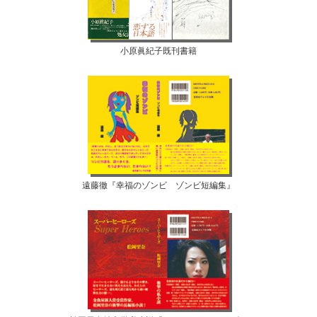
小原眞紀子既刊書籍
遠藤徹『幸福のゾンビ ゾンビ短編集』