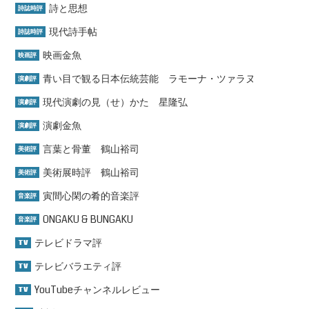
詩と思想
詩誌時評
現代詩手帖
詩誌時評
映画金魚
映画評
青い目で観る日本伝統芸能 ラモーナ・ツァラヌ
演劇評
現代演劇の見（せ）かた 星隆弘
演劇評
演劇金魚
演劇評
言葉と骨董 鶴山裕司
美術評
美術展時評 鶴山裕司
美術評
寅間心閑の肴的音楽評
音楽評
ONGAKU & BUNGAKU
音楽評
テレビドラマ評
TV
テレビバラエティ評
TV
YouTubeチャンネルレビュー
TV