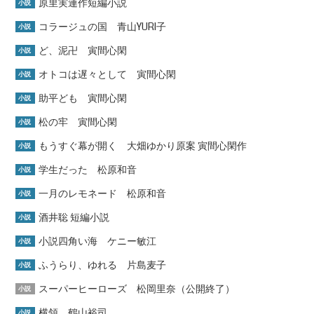
原里実連作短編小説
小説
コラージュの国 青山YURI子
小説
ど、泥卍 寅間心閑
小説
オトコは遅々として 寅間心閑
小説
助平ども 寅間心閑
小説
松の牢 寅間心閑
小説
もうすぐ幕が開く 大畑ゆかり原案 寅間心閑作
小説
学生だった 松原和音
小説
一月のレモネード 松原和音
小説
酒井聡 短編小説
小説
小説四角い海 ケニー敏江
小説
ふうらり、ゆれる 片島麦子
小説
スーパーヒーローズ 松岡里奈（公開終了）
小説
横領 鶴山裕司
小説