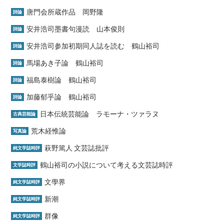
唐門会所蔵作品 岡野隆
詩論
安井浩司墨書句漫読 山本俊則
詩論
安井浩司参加初期同人誌を読む 鶴山裕司
詩論
馬場あき子論 鶴山裕司
詩論
福島泰樹論 鶴山裕司
詩論
加藤郁乎論 鶴山裕司
詩論
日本伝統芸能論 ラモーナ・ツァラヌ
古典芸能論
荒木経惟論
写真論
萩野篤人 文芸誌批評
純文学誌時評
鶴山裕司の小説について考える文芸誌時評
文学誌時評
文學界
純文学誌時評
新潮
純文学誌時評
群像
純文学誌時評