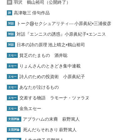
羽沢 鶴山裕司（公開終了）
詩
高津敬三 俳句作品
詩
トーク@セクシュアリティ― 小原眞紀×三浦俊彦
対話
対話『エンニスの誘惑』小原眞紀子×エンニス
対話
日本の詩の原理 池上晴之×鶴山裕司
対話
貧乏のたまもの 酒井聡
エセー
りょんさんのときどき集中連載
エセー
詩人のための投資術 小原眞紀子
エセー
あなたが泣けるもの
エセー
交差する物語 ラモーナ・ツァラヌ
エセー
金魚エセー
エセー
アブラハムの末裔 萩野篤人
文芸評論
死んだらそれきり 萩野篤人
文芸評論