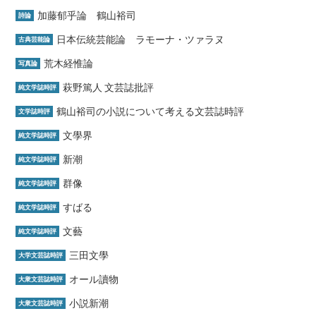
加藤郁乎論 鶴山裕司
詩論
日本伝統芸能論 ラモーナ・ツァラヌ
古典芸能論
荒木経惟論
写真論
萩野篤人 文芸誌批評
純文学誌時評
鶴山裕司の小説について考える文芸誌時評
文学誌時評
文學界
純文学誌時評
新潮
純文学誌時評
群像
純文学誌時評
すばる
純文学誌時評
文藝
純文学誌時評
三田文學
大学文芸誌時評
オール讀物
大衆文芸誌時評
小説新潮
大衆文芸誌時評