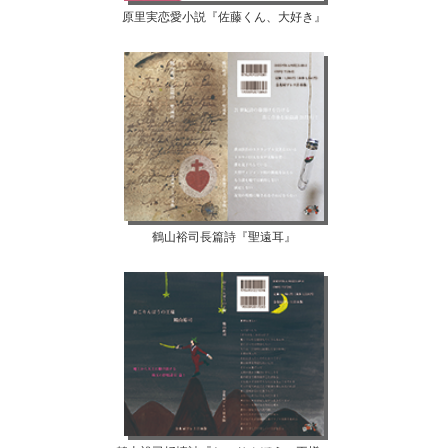
原里実恋愛小説『佐藤くん、大好き』
鶴山裕司長篇詩『聖遠耳』