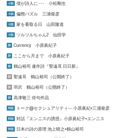
僕が詩人に･･･ 小松剛生
小説
偏態パズル 三浦俊彦
小説
家を看取る日 山田隆道
小説
ツルツルちゃん2 仙田学
小説
Currency 小原眞紀子
詩
ここから月まで 小原眞紀子
詩
鶴山裕司 連作詩『聖遠耳 日日新』
詩
聖遠耳 鶴山裕司（公開終了）
詩
羽沢 鶴山裕司（公開終了）
詩
高津敬三 俳句作品
詩
トーク@セクシュアリティ― 小原眞紀×三浦俊彦
対話
対話『エンニスの誘惑』小原眞紀子×エンニス
対話
日本の詩の原理 池上晴之×鶴山裕司
対話