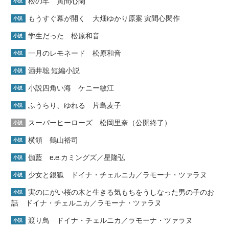
松の牢 寅間心閑
小説
もうすぐ幕が開く 大畑ゆかり原案 寅間心閑作
小説
学生だった 松原和音
小説
一月のレモネード 松原和音
小説
酒井聡 短編小説
小説
小説四角い海 ケニー敏江
小説
ふうらり、ゆれる 片島麦子
小説
スーパーヒーローズ 松岡里奈（公開終了）
小説
横領 鶴山裕司
小説
伽藍 e.e.カミングズ／星隆弘
小説
少女と銀狐 ドイナ・チェルニカ／ラモーナ・ツァラヌ
小説
実のにがい桜の木と生きる気もちをうしなった男の子のお
小説
話 ドイナ・チェルニカ／ラモーナ・ツァラヌ
渡り鳥 ドイナ・チェルニカ／ラモーナ・ツァラヌ
小説