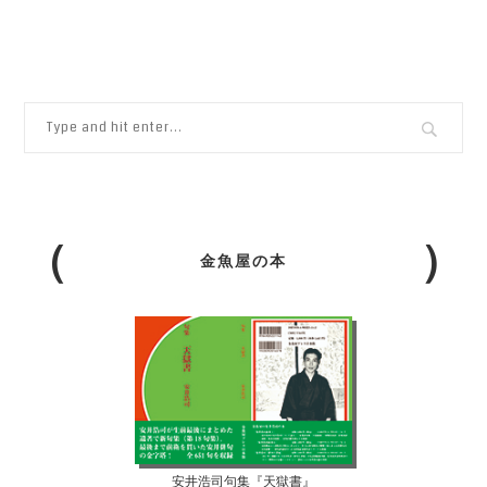
金魚屋の本
安井浩司句集『天獄書』