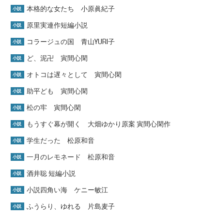
本格的な女たち 小原眞紀子
小説
原里実連作短編小説
小説
コラージュの国 青山YURI子
小説
ど、泥卍 寅間心閑
小説
オトコは遅々として 寅間心閑
小説
助平ども 寅間心閑
小説
松の牢 寅間心閑
小説
もうすぐ幕が開く 大畑ゆかり原案 寅間心閑作
小説
学生だった 松原和音
小説
一月のレモネード 松原和音
小説
酒井聡 短編小説
小説
小説四角い海 ケニー敏江
小説
ふうらり、ゆれる 片島麦子
小説