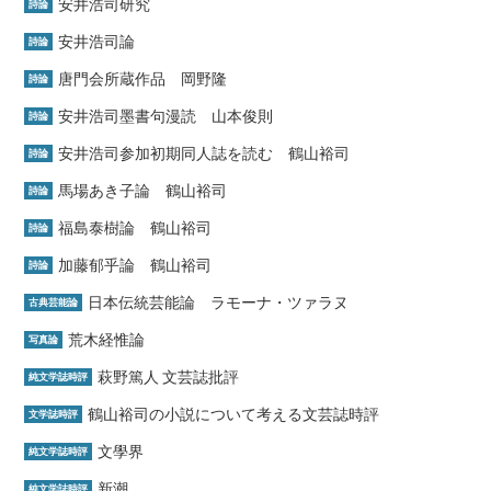
安井浩司研究
詩論
安井浩司論
詩論
唐門会所蔵作品 岡野隆
詩論
安井浩司墨書句漫読 山本俊則
詩論
安井浩司参加初期同人誌を読む 鶴山裕司
詩論
馬場あき子論 鶴山裕司
詩論
福島泰樹論 鶴山裕司
詩論
加藤郁乎論 鶴山裕司
詩論
日本伝統芸能論 ラモーナ・ツァラヌ
古典芸能論
荒木経惟論
写真論
萩野篤人 文芸誌批評
純文学誌時評
鶴山裕司の小説について考える文芸誌時評
文学誌時評
文學界
純文学誌時評
新潮
純文学誌時評