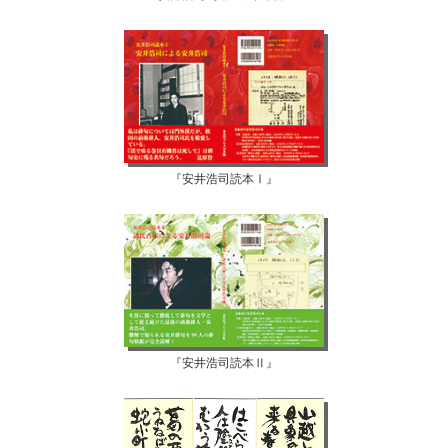
『安井浩司読本Ⅰ』
『安井浩司読本Ⅱ』