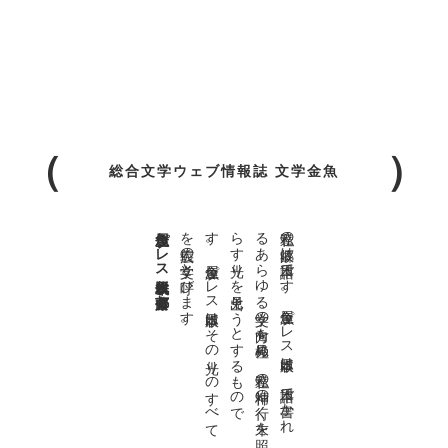
総合文学ウェブ情報誌 文学金魚
金魚屋プレス日本版代表 齋藤都
。
私達の
故郷は
日本語で
す
。
金魚屋プ
レ
ス
日本版は
、
日本語で
書か
れ
る
あ
ら
ゆ
る
文学の
方向を
見極め
、
私達の
精神の
行く
末を
照
ら
す
光り
を
見出そ
う
と
す
る
も
の
で
す
。
金魚屋プ
レ
ス
日本版は
そ
の
光り
の
す
べ
て
を
広義の
文学と
呼び
ま
す