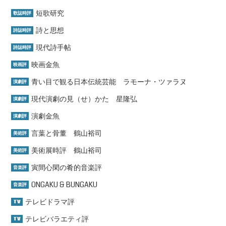
短歌研究
歌誌時評
詩と思想
詩誌時評
現代詩手帖
詩誌時評
映画金魚
映画評
青い目で観る日本伝統芸能 ラモーナ・ツァラヌ
演劇評
現代演劇の見（せ）かた 星隆弘
演劇評
演劇金魚
演劇評
言葉と骨董 鶴山裕司
美術評
美術展時評 鶴山裕司
美術評
寅間心閑の肴的音楽評
音楽評
ONGAKU & BUNGAKU
音楽評
テレビドラマ評
TV
テレビバラエティ評
TV