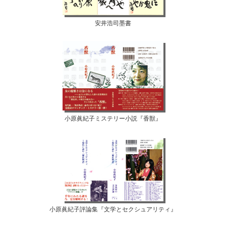
安井浩司墨書
小原眞紀子ミステリー小説『香獣』
小原眞紀子評論集『文学とセクシュアリティ』