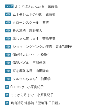
えくすぽえめんたる 遠藤徹
マンガ
ムネモシュネの地図 遠藤徹
小説
クローンスクール 紫雲
小説
春の墓標 萩野篤人
小説
赤ちゃん貸します 菅原美架
小説
ショッキングピンクの痰壺 青山YURI子
小説
僕が詩人に･･･ 小松剛生
小説
偏態パズル 三浦俊彦
小説
家を看取る日 山田隆道
小説
ツルツルちゃん2 仙田学
小説
Currency 小原眞紀子
詩
ここから月まで 小原眞紀子
詩
鶴山裕司 連作詩『聖遠耳 日日新』
詩