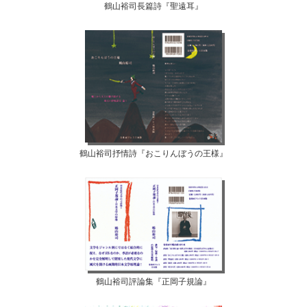
鶴山裕司長篇詩『聖遠耳』
鶴山裕司抒情詩『おこりんぼうの王様』
鶴山裕司評論集『正岡子規論』