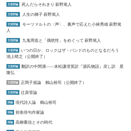
死んだらそれきり 萩野篤人
文芸評論
人生の梯子 萩野篤人
文芸評論
モーツァルトの〈声〉、裏声で応えた小林秀雄 萩野篤
文芸評論
人
九鬼周造と「偶然性」をめぐって 萩野篤人
文芸評論
いつの日か、ロックはザ・バンドのものとなるだろう
文芸評論
池上晴之（公開終了）
翻訳の中間溝――末松謙澄英訳『源氏物語』戻し訳 星
文芸評論
隆弘
正岡子規論 鶴山裕司（公開終了）
文芸評論
辻原登論
文芸評論
現代詩人論 鶴山裕司
詩論
前衛俳句作家論
詩論
高柳重信とその時代
詩論