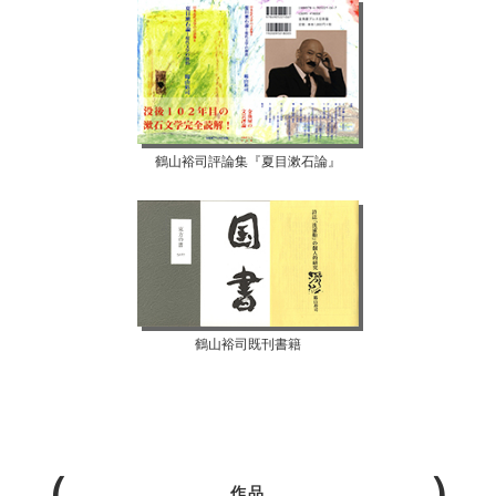
鶴山裕司評論集『夏目漱石論』
鶴山裕司既刊書籍
作品