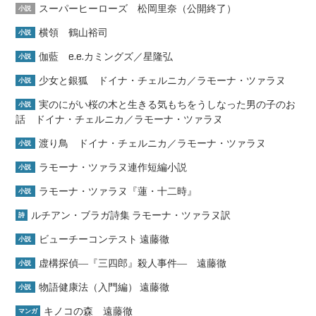
スーパーヒーローズ 松岡里奈（公開終了）
小説
横領 鶴山裕司
小説
伽藍 e.e.カミングズ／星隆弘
小説
少女と銀狐 ドイナ・チェルニカ／ラモーナ・ツァラヌ
小説
実のにがい桜の木と生きる気もちをうしなった男の子のお
小説
話 ドイナ・チェルニカ／ラモーナ・ツァラヌ
渡り鳥 ドイナ・チェルニカ／ラモーナ・ツァラヌ
小説
ラモーナ・ツァラヌ連作短編小説
小説
ラモーナ・ツァラヌ『蓮・十二時』
小説
ルチアン・ブラガ詩集 ラモーナ・ツァラヌ訳
詩
ビューチーコンテスト 遠藤徹
小説
虚構探偵―『三四郎』殺人事件― 遠藤徹
小説
物語健康法（入門編） 遠藤徹
小説
キノコの森 遠藤徹
マンガ