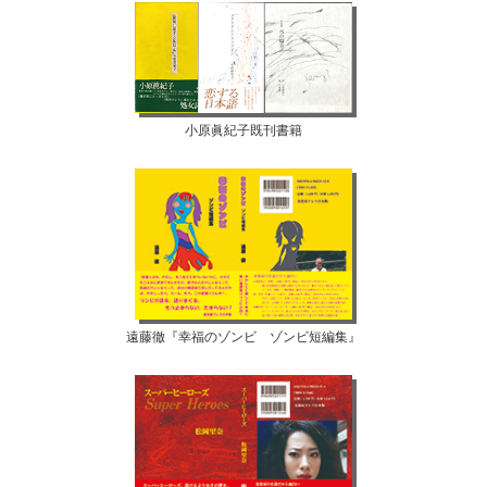
小原眞紀子既刊書籍
遠藤徹『幸福のゾンビ ゾンビ短編集』