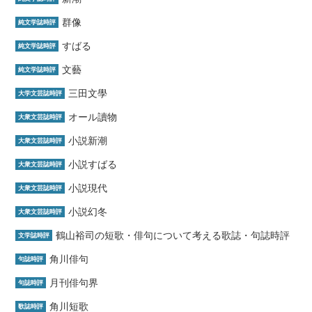
群像
純文学誌時評
すばる
純文学誌時評
文藝
純文学誌時評
三田文學
大学文芸誌時評
オール讀物
大衆文芸誌時評
小説新潮
大衆文芸誌時評
小説すばる
大衆文芸誌時評
小説現代
大衆文芸誌時評
小説幻冬
大衆文芸誌時評
鶴山裕司の短歌・俳句について考える歌誌・句誌時評
文学誌時評
角川俳句
句誌時評
月刊俳句界
句誌時評
角川短歌
歌誌時評