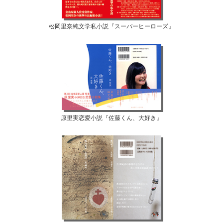
松岡里奈純文学私小説『スーパーヒーローズ』
原里実恋愛小説『佐藤くん、大好き』