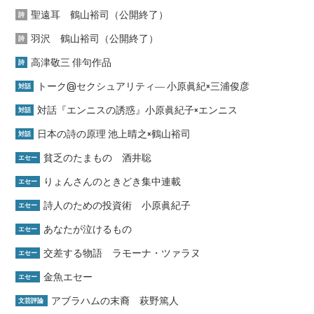
聖遠耳 鶴山裕司（公開終了）
詩
羽沢 鶴山裕司（公開終了）
詩
高津敬三 俳句作品
詩
トーク@セクシュアリティ― 小原眞紀×三浦俊彦
対話
対話『エンニスの誘惑』小原眞紀子×エンニス
対話
日本の詩の原理 池上晴之×鶴山裕司
対話
貧乏のたまもの 酒井聡
エセー
りょんさんのときどき集中連載
エセー
詩人のための投資術 小原眞紀子
エセー
あなたが泣けるもの
エセー
交差する物語 ラモーナ・ツァラヌ
エセー
金魚エセー
エセー
アブラハムの末裔 萩野篤人
文芸評論