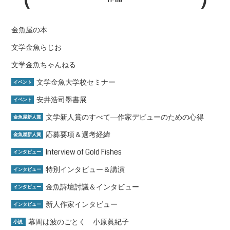
金魚屋の本
文学金魚らじお
文学金魚ちゃんねる
文学金魚大学校セミナー
イベント
安井浩司墨書展
イベント
文学新人賞のすべて―作家デビューのための心得
金魚屋新人賞
応募要項＆選考経緯
金魚屋新人賞
Interview of Gold Fishes
インタビュー
特別インタビュー＆講演
インタビュー
金魚詩壇討議＆インタビュー
インタビュー
新人作家インタビュー
インタビュー
幕間は波のごとく 小原眞紀子
小説