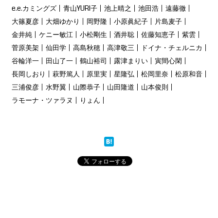
e.e.カミングズ
青山YURI子
池上晴之
池田浩
遠藤徹
大篠夏彦
大畑ゆかり
岡野隆
小原眞紀子
片島麦子
金井純
ケニー敏江
小松剛生
酒井聡
佐藤知恵子
紫雲
菅原美架
仙田学
高島秋穂
高津敬三
ドイナ・チェルニカ
谷輪洋一
田山了一
鶴山裕司
露津まりい
寅間心閑
長岡しおり
萩野篤人
原里実
星隆弘
松岡里奈
松原和音
三浦俊彦
水野翼
山際恭子
山田隆道
山本俊則
ラモーナ・ツァラヌ
りょん