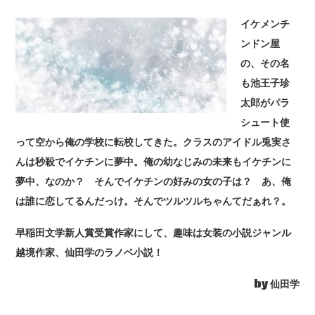
イケメンチ
ンドン屋
の、その名
も池王子珍
太郎がパラ
シュート使
って空から俺の学校に転校してきた。クラスのアイドル兎実さ
んは秒殺でイケチンに夢中。俺の幼なじみの未来もイケチンに
夢中、なのか？ そんでイケチンの好みの女の子は？ あ、俺
は誰に恋してるんだっけ。そんでツルツルちゃんてだぁれ？。
早稲田文学新人賞受賞作家にして、趣味は女装の小説ジャンル
越境作家、仙田学のラノベ小説！
by
仙田学