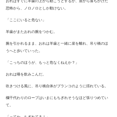
おれはすぐに羊歯の上から動こうとするが、崖から落ちかけた
恐怖から、ノロノロとしか動けない。
「ここにいると危ない」
羊歯がまたおれの腕をつかむ。
腕を引かれるまま、おれは羊歯と一緒に崖を離れ、吊り橋のほ
うへと歩いていった。
「こっちのほうが、もっと危なくねえか？」
おれは唾を飲みこんだ。
吹きつける風に、吊り橋自体がブランコのように揺れている。
欄干代わりのロープはいまにもちぎれそうなほど張りつめてい
て。
「ってか、ちぎれてる！」