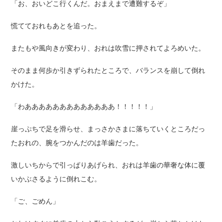
「お、おいどこ行くんだ。おまえまで遭難するぞ」
慌てておれもあとを追った。
またもや風向きが変わり、おれは吹雪に押されてよろめいた。
そのまま何歩か引きずられたところで、バランスを崩して倒れ
かけた。
「わあああああああああああああ！！！！！」
崖っぷちで足を滑らせ、まっさかさまに落ちていくところだっ
たおれの、腕をつかんだのは羊歯だった。
激しいちからで引っぱりあげられ、おれは羊歯の華奢な体に覆
いかぶさるように倒れこむ。
「ご、ごめん」