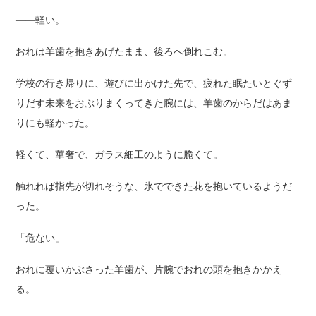
――軽い。
おれは羊歯を抱きあげたまま、後ろへ倒れこむ。
学校の行き帰りに、遊びに出かけた先で、疲れた眠たいとぐず
りだす未来をおぶりまくってきた腕には、羊歯のからだはあま
りにも軽かった。
軽くて、華奢で、ガラス細工のように脆くて。
触れれば指先が切れそうな、氷でできた花を抱いているようだ
った。
「危ない」
おれに覆いかぶさった羊歯が、片腕でおれの頭を抱きかかえ
る。