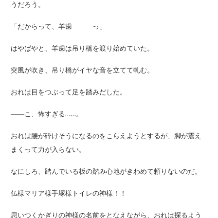
うだろう。
「だからって、羊歯―――っ」
はやばやと、羊歯は吊り橋を渡り始めていた。
突風が吹き、吊り橋がイヤな音を立てて軋む。
おれは目をつぶって足を踏みだした。
――こ、怖すぎる……。
おれは腰が砕けそうになるのをこらえようとするが、脚が震え
まくって力が入らない。
なにしろ、踏んでいる板の踏み心地がきわめて頼りないのだ。
仏様マリア様手塚様トイレの神様！！
思いつくかぎりの神様の名前をとなえながら、おれは探るよう