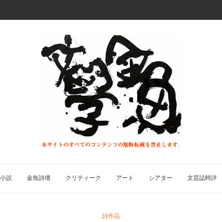
小説
金魚詩壇
クリティーク
アート
シアター
文芸誌時評
詩作品