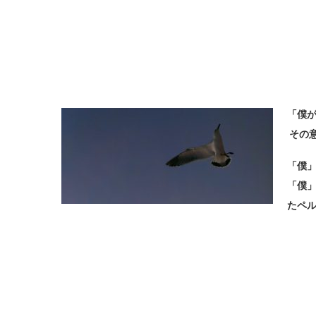
「僕が
その
「僕
「僕
たペ