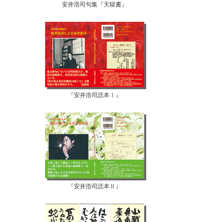
安井浩司句集『天獄書』
『安井浩司読本Ⅰ』
『安井浩司読本Ⅱ』