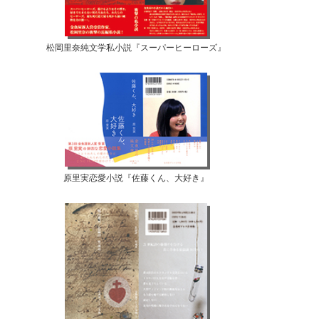
松岡里奈純文学私小説『スーパーヒーローズ』
原里実恋愛小説『佐藤くん、大好き』