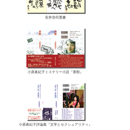
安井浩司墨書
小原眞紀子ミステリー小説『香獣』
小原眞紀子評論集『文学とセクシュアリティ』