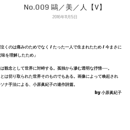
No.009 鷗／美／人【V】
2016年11月5日
泣くのは痛みのためでなく / たった一人で生まれたため / 今まさに
意味を理解したため」
」は観念として世界に対峙する。孤独から滲む透明な抒情──。
」とは切り取られた世界そのものでもある。画像によって喚起され
ルソナ手法による、小原眞紀子の連作詩篇。
by 小原眞紀子