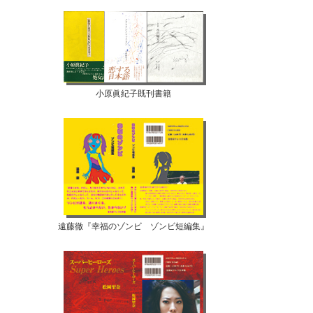
小原眞紀子既刊書籍
遠藤徹『幸福のゾンビ ゾンビ短編集』