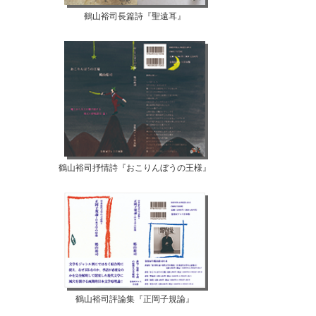
鶴山裕司長篇詩『聖遠耳』
鶴山裕司抒情詩『おこりんぼうの王様』
鶴山裕司評論集『正岡子規論』