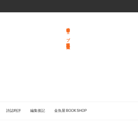
総合文学ウェブ情報誌 文学金魚
詩誌時評
編集後記
金魚屋 BOOK SHOP