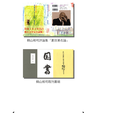
鶴山裕司評論集『夏目漱石論』
鶴山裕司既刊書籍