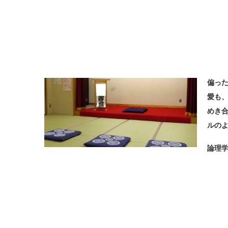
偏っ
愛も
めき
ルの
論理