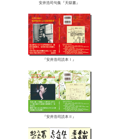
安井浩司句集『天獄書』
『安井浩司読本Ⅰ』
『安井浩司読本Ⅱ』