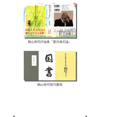
鶴山裕司評論集『夏目漱石論』
鶴山裕司既刊書籍