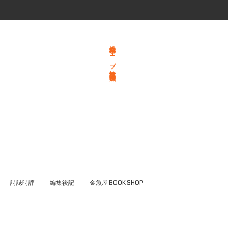
総合文学ウェブ情報誌 文学金魚
詩誌時評
編集後記
金魚屋 BOOK SHOP