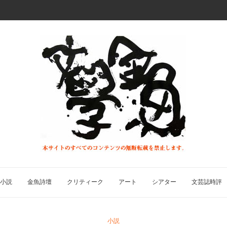
小説
金魚詩壇
クリティーク
アート
シアター
文芸誌時評
小説