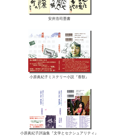
安井浩司墨書
小原眞紀子ミステリー小説『香獣』
小原眞紀子評論集『文学とセクシュアリティ』