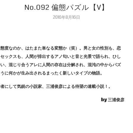
No.092 偏態パズル【V】
2016年8月16日
た態度なのか、はたまた単なる変態か（笑）。男と女の性別も、恋
、セックスも、人間が排出するアノ匂いと音と光景で語られ、ひし
合い、混じり合うアレに人間の存在は分解され、混沌の中からパズ
ように何かが生み出されるまったく新しいタイプの物語。
学者にして気鋭の小説家、三浦俊彦による待望の連載小説！。
by 三浦俊彦