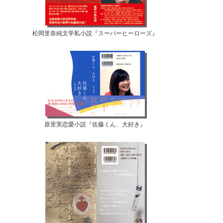
松岡里奈純文学私小説『スーパーヒーローズ』
原里実恋愛小説『佐藤くん、大好き』