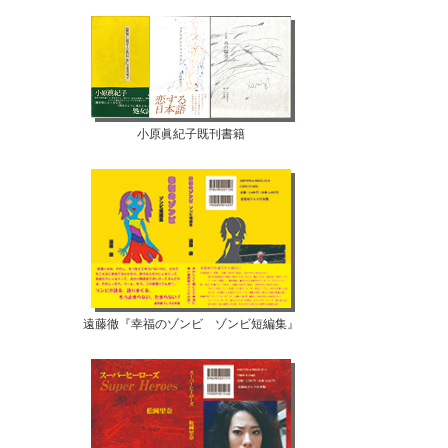
小原眞紀子既刊書籍
遠藤徹『幸福のゾンビ ゾンビ短編集』