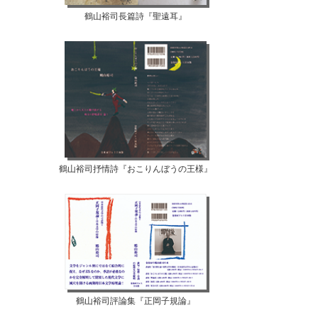
鶴山裕司長篇詩『聖遠耳』
鶴山裕司抒情詩『おこりんぼうの王様』
鶴山裕司評論集『正岡子規論』