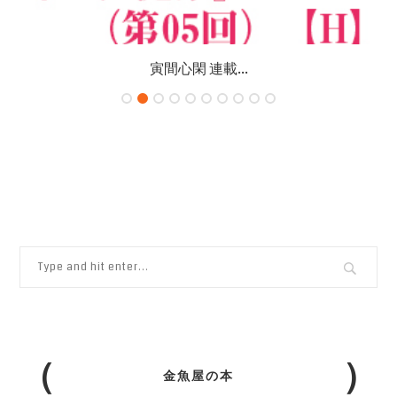
寅間心閑 連載...
金魚屋の本