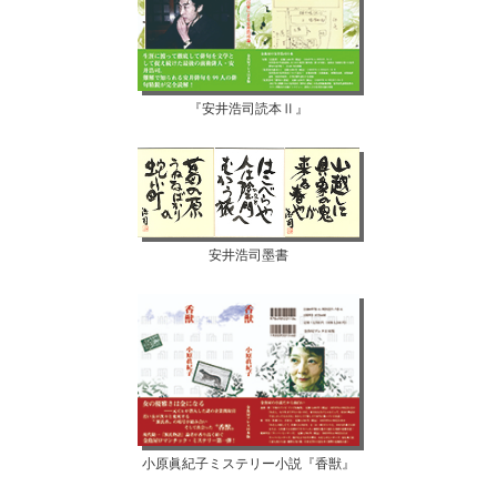
『安井浩司読本Ⅱ』
安井浩司墨書
小原眞紀子ミステリー小説『香獣』