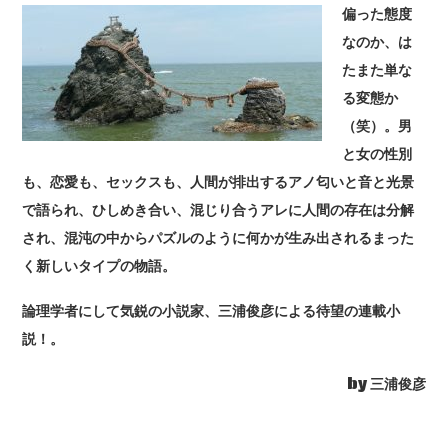
偏った態度
なのか、は
たまた単な
る変態か
（笑）。男
と女の性別
も、恋愛も、セックスも、人間が排出するアノ匂いと音と光景
で語られ、ひしめき合い、混じり合うアレに人間の存在は分解
され、混沌の中からパズルのように何かが生み出されるまった
く新しいタイプの物語。
論理学者にして気鋭の小説家、三浦俊彦による待望の連載小
説！。
by 三浦俊彦