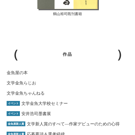
鶴山裕司既刊書籍
作品
金魚屋の本
文学金魚らじお
文学金魚ちゃんねる
文学金魚大学校セミナー
イベント
安井浩司墨書展
イベント
文学新人賞のすべて―作家デビューのための心得
金魚屋新人賞
応募要項＆選考経緯
金魚屋新人賞