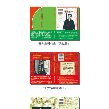
安井浩司句集『天獄書』
『安井浩司読本Ⅰ』