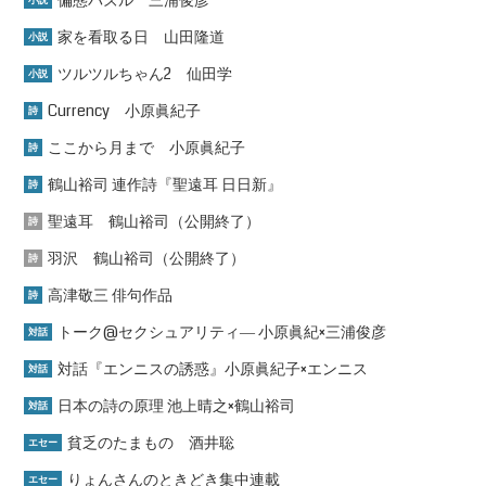
偏態パズル 三浦俊彦
小説
家を看取る日 山田隆道
小説
ツルツルちゃん2 仙田学
小説
Currency 小原眞紀子
詩
ここから月まで 小原眞紀子
詩
鶴山裕司 連作詩『聖遠耳 日日新』
詩
聖遠耳 鶴山裕司（公開終了）
詩
羽沢 鶴山裕司（公開終了）
詩
高津敬三 俳句作品
詩
トーク@セクシュアリティ― 小原眞紀×三浦俊彦
対話
対話『エンニスの誘惑』小原眞紀子×エンニス
対話
日本の詩の原理 池上晴之×鶴山裕司
対話
貧乏のたまもの 酒井聡
エセー
りょんさんのときどき集中連載
エセー