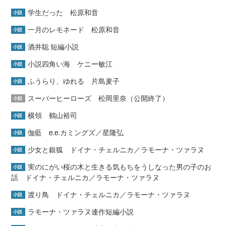
学生だった 松原和音
小説
一月のレモネード 松原和音
小説
酒井聡 短編小説
小説
小説四角い海 ケニー敏江
小説
ふうらり、ゆれる 片島麦子
小説
スーパーヒーローズ 松岡里奈（公開終了）
小説
横領 鶴山裕司
小説
伽藍 e.e.カミングズ／星隆弘
小説
少女と銀狐 ドイナ・チェルニカ／ラモーナ・ツァラヌ
小説
実のにがい桜の木と生きる気もちをうしなった男の子のお
小説
話 ドイナ・チェルニカ／ラモーナ・ツァラヌ
渡り鳥 ドイナ・チェルニカ／ラモーナ・ツァラヌ
小説
ラモーナ・ツァラヌ連作短編小説
小説