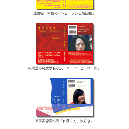
遠藤徹『幸福のゾンビ ゾンビ短編集』
松岡里奈純文学私小説『スーパーヒーローズ』
原里実恋愛小説『佐藤くん、大好き』