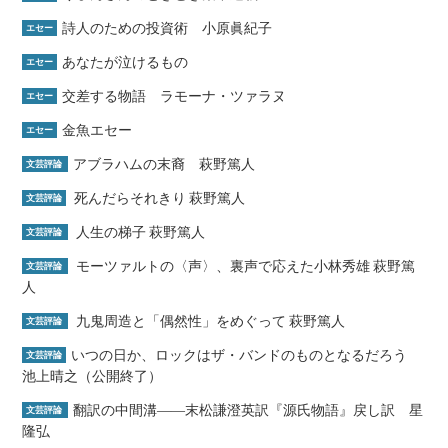
詩人のための投資術 小原眞紀子
エセー
あなたが泣けるもの
エセー
交差する物語 ラモーナ・ツァラヌ
エセー
金魚エセー
エセー
アブラハムの末裔 萩野篤人
文芸評論
死んだらそれきり 萩野篤人
文芸評論
人生の梯子 萩野篤人
文芸評論
モーツァルトの〈声〉、裏声で応えた小林秀雄 萩野篤
文芸評論
人
九鬼周造と「偶然性」をめぐって 萩野篤人
文芸評論
いつの日か、ロックはザ・バンドのものとなるだろう
文芸評論
池上晴之（公開終了）
翻訳の中間溝――末松謙澄英訳『源氏物語』戻し訳 星
文芸評論
隆弘