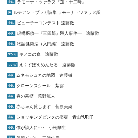
ラモーナ・ツァラヌ『蓮・十二時』
小説
ルチアン・ブラガ詩集 ラモーナ・ツァラヌ訳
詩
ビューチーコンテスト 遠藤徹
小説
虚構探偵―『三四郎』殺人事件― 遠藤徹
小説
物語健康法（入門編） 遠藤徹
小説
キノコの森 遠藤徹
マンガ
えくすぽえめんたる 遠藤徹
マンガ
ムネモシュネの地図 遠藤徹
小説
クローンスクール 紫雲
小説
春の墓標 萩野篤人
小説
赤ちゃん貸します 菅原美架
小説
ショッキングピンクの痰壺 青山YURI子
小説
僕が詩人に･･･ 小松剛生
小説