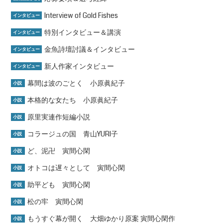
Interview of Gold Fishes
インタビュー
特別インタビュー＆講演
インタビュー
金魚詩壇討議＆インタビュー
インタビュー
新人作家インタビュー
インタビュー
幕間は波のごとく 小原眞紀子
小説
本格的な女たち 小原眞紀子
小説
原里実連作短編小説
小説
コラージュの国 青山YURI子
小説
ど、泥卍 寅間心閑
小説
オトコは遅々として 寅間心閑
小説
助平ども 寅間心閑
小説
松の牢 寅間心閑
小説
もうすぐ幕が開く 大畑ゆかり原案 寅間心閑作
小説