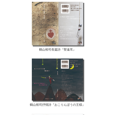
鶴山裕司長篇詩『聖遠耳』
鶴山裕司抒情詩『おこりんぼうの王様』