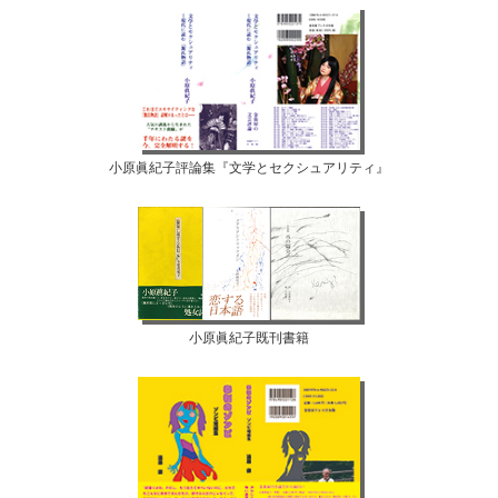
小原眞紀子評論集『文学とセクシュアリティ』
小原眞紀子既刊書籍