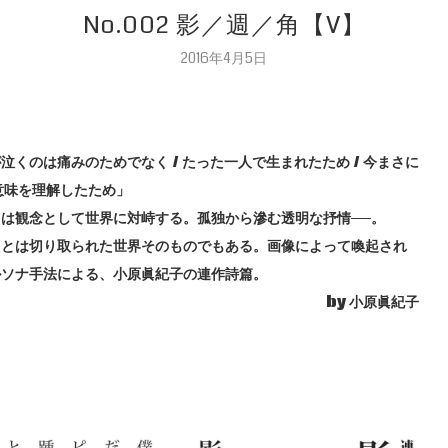
No.002 影／週／角【V】
2016年4月5日
泣くのは痛みのためでなく / たった一人で生まれたため / 今まさに
意味を理解したため」
」は観念として世界に対峙する。孤独から滲む透明な抒情──。
」とは切り取られた世界そのものでもある。画像によって喚起され
ルソナ手法による、小原眞紀子の連作詩篇。
by 小原眞紀子