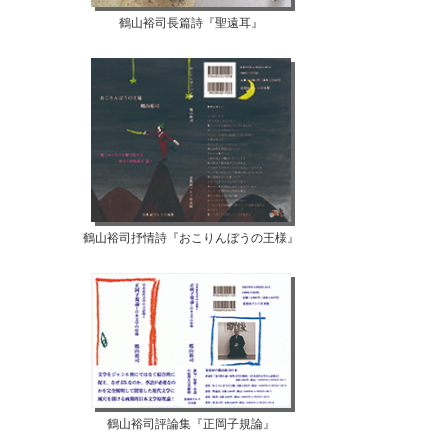
鶴山裕司長篇詩『聖遠耳』
鶴山裕司抒情詩『おこりんぼうの王様』
鶴山裕司評論集『正岡子規論』