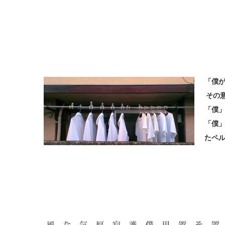
「僕が
その
「僕
「僕
たペ