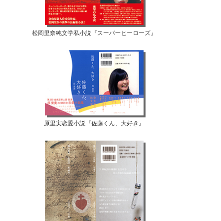
松岡里奈純文学私小説『スーパーヒーローズ』
原里実恋愛小説『佐藤くん、大好き』