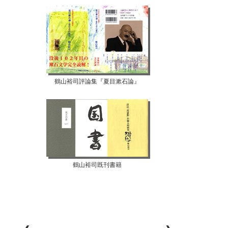
鶴山裕司評論集『夏目漱石論』
鶴山裕司既刊書籍