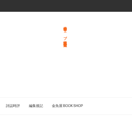
総合文学ウェブ情報誌 文学金魚
詩誌時評
編集後記
金魚屋 BOOK SHOP