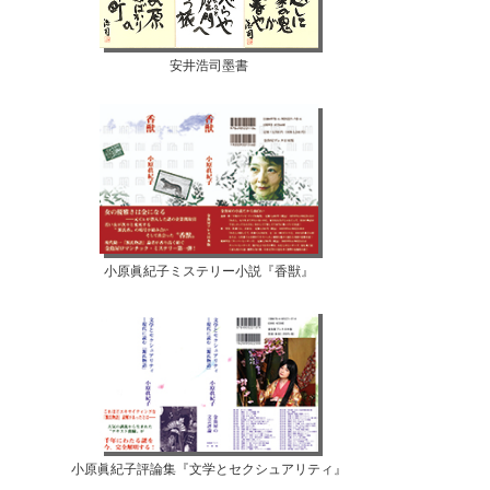
安井浩司墨書
小原眞紀子ミステリー小説『香獣』
小原眞紀子評論集『文学とセクシュアリティ』