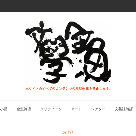
小説
金魚詩壇
クリティーク
アート
シアター
文芸誌時評
詩作品