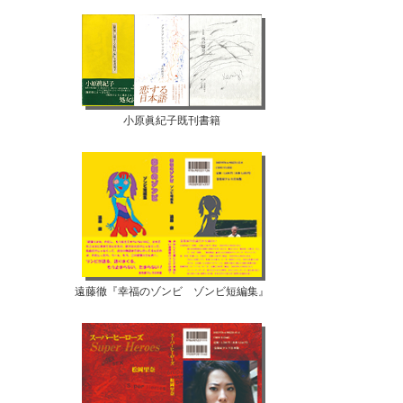
小原眞紀子既刊書籍
遠藤徹『幸福のゾンビ ゾンビ短編集』