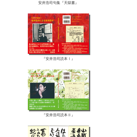
安井浩司句集『天獄書』
『安井浩司読本Ⅰ』
『安井浩司読本Ⅱ』