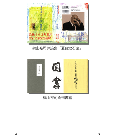
鶴山裕司評論集『夏目漱石論』
鶴山裕司既刊書籍