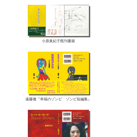
小原眞紀子既刊書籍
遠藤徹『幸福のゾンビ ゾンビ短編集』