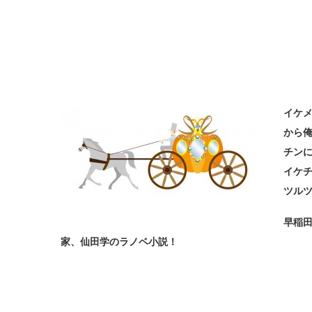
イケ
から
チン
イケ
ツル
早稲
家、仙田学のラノベ小説！