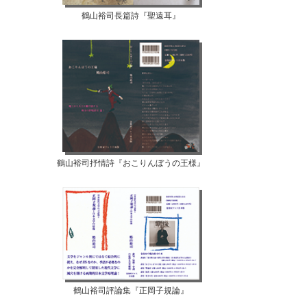
鶴山裕司長篇詩『聖遠耳』
鶴山裕司抒情詩『おこりんぼうの王様』
鶴山裕司評論集『正岡子規論』