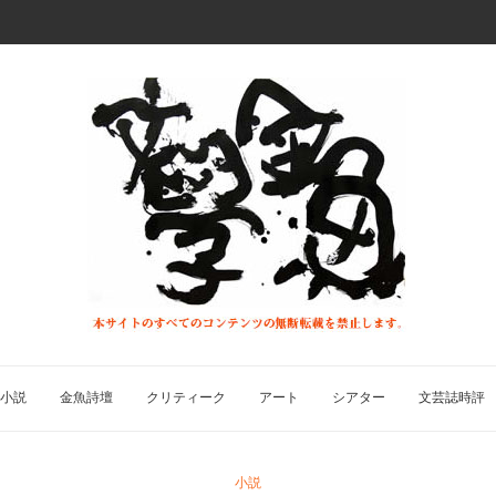
小説
金魚詩壇
クリティーク
アート
シアター
文芸誌時評
小説