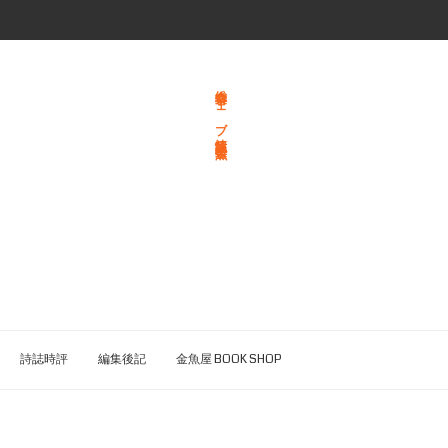
総合文学ウェブ情報誌 文学金魚
詩誌時評
編集後記
金魚屋 BOOK SHOP