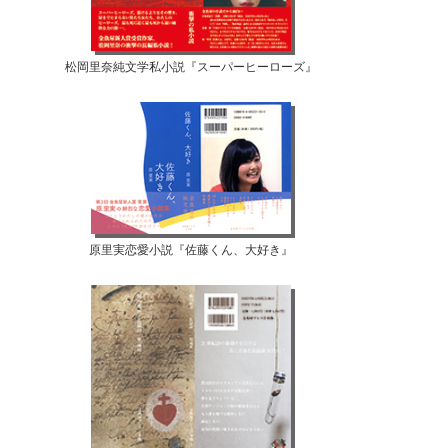
松岡里奈純文学私小説『スーパーヒーローズ』
原里実恋愛小説『佐藤くん、大好き』