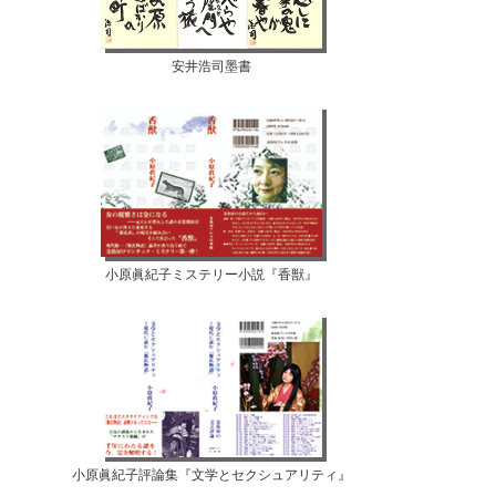
安井浩司墨書
小原眞紀子ミステリー小説『香獣』
小原眞紀子評論集『文学とセクシュアリティ』