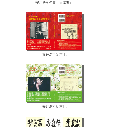
安井浩司句集『天獄書』
『安井浩司読本Ⅰ』
『安井浩司読本Ⅱ』