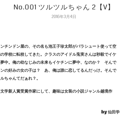
No.001 ツルツルちゃん 2【V】
2016年3月4日
メンチンドン屋の、その名も池王子珍太郎がパラシュート使って空
俺の学校に転校してきた。クラスのアイドル兎実さんは秒殺でイケ
に夢中。俺の幼なじみの未来もイケチンに夢中、なのか？ そんで
チンの好みの女の子は？ あ、俺は誰に恋してるんだっけ。そんで
ツルちゃんてだぁれ？。
田文学新人賞受賞作家にして、趣味は女装の小説ジャンル越境作
by 仙田学