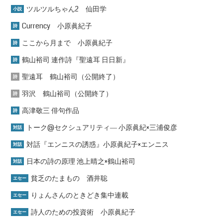
ツルツルちゃん2 仙田学
小説
Currency 小原眞紀子
詩
ここから月まで 小原眞紀子
詩
鶴山裕司 連作詩『聖遠耳 日日新』
詩
聖遠耳 鶴山裕司（公開終了）
詩
羽沢 鶴山裕司（公開終了）
詩
高津敬三 俳句作品
詩
トーク@セクシュアリティ― 小原眞紀×三浦俊彦
対話
対話『エンニスの誘惑』小原眞紀子×エンニス
対話
日本の詩の原理 池上晴之×鶴山裕司
対話
貧乏のたまもの 酒井聡
エセー
りょんさんのときどき集中連載
エセー
詩人のための投資術 小原眞紀子
エセー