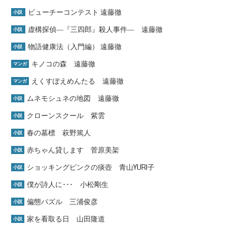
ビューチーコンテスト 遠藤徹
小説
虚構探偵―『三四郎』殺人事件― 遠藤徹
小説
物語健康法（入門編） 遠藤徹
小説
キノコの森 遠藤徹
マンガ
えくすぽえめんたる 遠藤徹
マンガ
ムネモシュネの地図 遠藤徹
小説
クローンスクール 紫雲
小説
春の墓標 萩野篤人
小説
赤ちゃん貸します 菅原美架
小説
ショッキングピンクの痰壺 青山YURI子
小説
僕が詩人に･･･ 小松剛生
小説
偏態パズル 三浦俊彦
小説
家を看取る日 山田隆道
小説