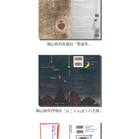
鶴山裕司長篇詩『聖遠耳』
鶴山裕司抒情詩『おこりんぼうの王様』