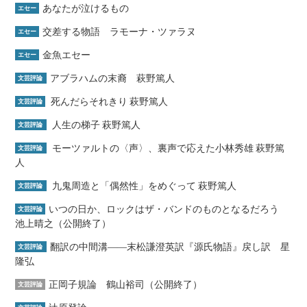
あなたが泣けるもの
エセー
交差する物語 ラモーナ・ツァラヌ
エセー
金魚エセー
エセー
アブラハムの末裔 萩野篤人
文芸評論
死んだらそれきり 萩野篤人
文芸評論
人生の梯子 萩野篤人
文芸評論
モーツァルトの〈声〉、裏声で応えた小林秀雄 萩野篤
文芸評論
人
九鬼周造と「偶然性」をめぐって 萩野篤人
文芸評論
いつの日か、ロックはザ・バンドのものとなるだろう
文芸評論
池上晴之（公開終了）
翻訳の中間溝――末松謙澄英訳『源氏物語』戻し訳 星
文芸評論
隆弘
正岡子規論 鶴山裕司（公開終了）
文芸評論