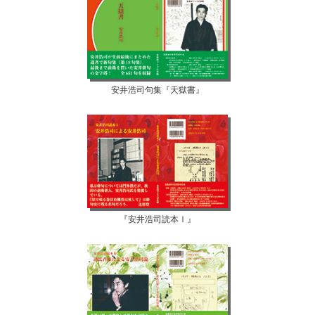
安井浩司句集『天獄書』
『安井浩司読本Ⅰ』