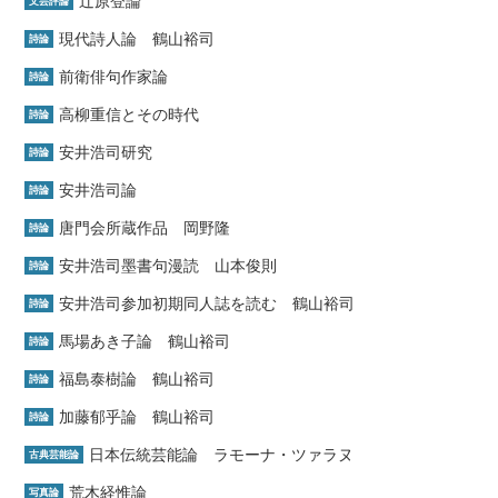
辻原登論
文芸評論
現代詩人論 鶴山裕司
詩論
前衛俳句作家論
詩論
高柳重信とその時代
詩論
安井浩司研究
詩論
安井浩司論
詩論
唐門会所蔵作品 岡野隆
詩論
安井浩司墨書句漫読 山本俊則
詩論
安井浩司参加初期同人誌を読む 鶴山裕司
詩論
馬場あき子論 鶴山裕司
詩論
福島泰樹論 鶴山裕司
詩論
加藤郁乎論 鶴山裕司
詩論
日本伝統芸能論 ラモーナ・ツァラヌ
古典芸能論
荒木経惟論
写真論