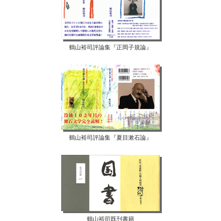
鶴山裕司評論集『正岡子規論』
鶴山裕司評論集『夏目漱石論』
鶴山裕司既刊書籍