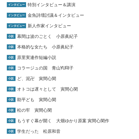
特別インタビュー＆講演
インタビュー
金魚詩壇討議＆インタビュー
インタビュー
新人作家インタビュー
インタビュー
幕間は波のごとく 小原眞紀子
小説
本格的な女たち 小原眞紀子
小説
原里実連作短編小説
小説
コラージュの国 青山YURI子
小説
ど、泥卍 寅間心閑
小説
オトコは遅々として 寅間心閑
小説
助平ども 寅間心閑
小説
松の牢 寅間心閑
小説
もうすぐ幕が開く 大畑ゆかり原案 寅間心閑作
小説
学生だった 松原和音
小説