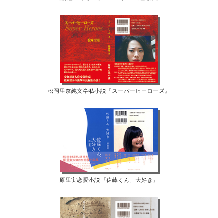
松岡里奈純文学私小説『スーパーヒーローズ』
原里実恋愛小説『佐藤くん、大好き』