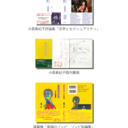
小原眞紀子評論集『文学とセクシュアリティ』
小原眞紀子既刊書籍
遠藤徹『幸福のゾンビ ゾンビ短編集』