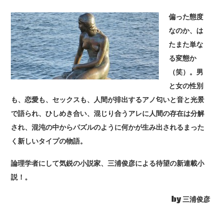
偏った態度
なのか、は
たまた単な
る変態か
（笑）。男
と女の性別
も、恋愛も、セックスも、人間が排出するアノ匂いと音と光景
で語られ、ひしめき合い、混じり合うアレに人間の存在は分解
され、混沌の中からパズルのように何かが生み出されるまった
く新しいタイプの物語。
論理学者にして気鋭の小説家、三浦俊彦による待望の新連載小
説！。
by 三浦俊彦