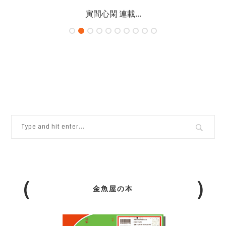
寅間心閑 連載...
金魚屋の本