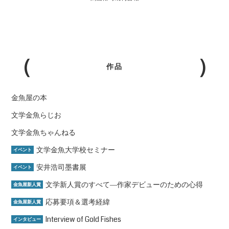
作品
金魚屋の本
文学金魚らじお
文学金魚ちゃんねる
文学金魚大学校セミナー
イベント
安井浩司墨書展
イベント
文学新人賞のすべて―作家デビューのための心得
金魚屋新人賞
応募要項＆選考経緯
金魚屋新人賞
Interview of Gold Fishes
インタビュー