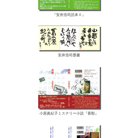
『安井浩司読本Ⅱ』
安井浩司墨書
小原眞紀子ミステリー小説『香獣』