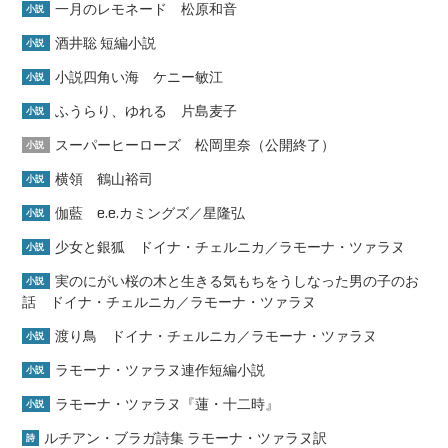
一月のレモネード 松原和音
小説
酒井聡 短編小説
小説
小説四角い海 ケニー敏江
小説
ふうらり、ゆれる 片島麦子
小説
スーパーヒーローズ 松岡里奈（公開終了）
小説
横領 鶴山裕司
小説
伽藍 e.e.カミングズ／星隆弘
小説
少女と銀狐 ドイナ・チェルニカ／ラモーナ・ツァラヌ
小説
実のにがい桜の木と生きる気もちをうしなった男の子のお
小説
話 ドイナ・チェルニカ／ラモーナ・ツァラヌ
渡り鳥 ドイナ・チェルニカ／ラモーナ・ツァラヌ
小説
ラモーナ・ツァラヌ連作短編小説
小説
ラモーナ・ツァラヌ『蓮・十二時』
小説
ルチアン・ブラガ詩集 ラモーナ・ツァラヌ訳
詩