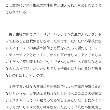
こぜ文体にアスペ推敲の大小断片が加えられたものと同じく考
えられている。
男子生徒の間でグローリア・ハッチオン先生の人気がダント
ツであることは釈然としなかったのです。だいたい小学校にな
んでネイティブの英語の講師が必要なんだって話だし（ティー
ムティーチングとかって）、ボクに言わせりゃ、アメリカじゃ
ガキだって英語喋るわけでなんでそんなの先生って呼ばなきゃ
ならんのって話。だいたい見てりゃ子供心にもわかるけど教養
ないの丸出しだったので。
金髪で青い目なら立派に英語教師でしょって態度が気に食わ
ないというか、日本語全然喋れないしいつもニコニコ大袈裟な
ジェスチャーしてりゃ務まってるでしょみたいな、とにかくア
メリカにいりゃ何の取り柄もなかっただろう平凡な小娘丸出し