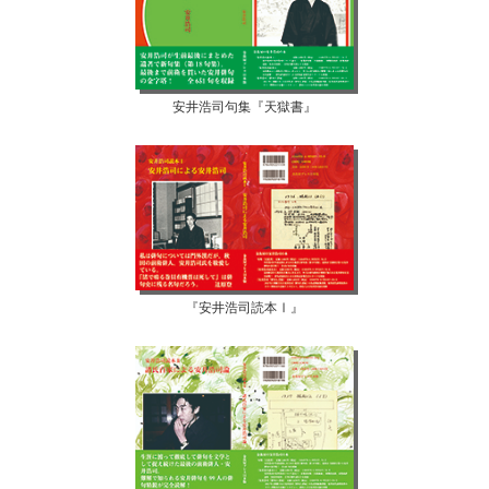
安井浩司句集『天獄書』
『安井浩司読本Ⅰ』