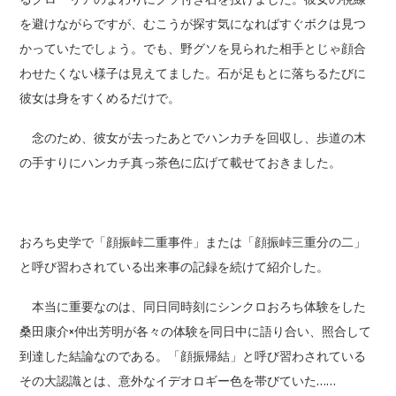
を避けながらですが、むこうが探す気になればすぐボクは見つ
かっていたでしょう。でも、野グソを見られた相手とじゃ顔合
わせたくない様子は見えてました。石が足もとに落ちるたびに
彼女は身をすくめるだけで。
念のため、彼女が去ったあとでハンカチを回収し、歩道の木
の手すりにハンカチ真っ茶色に広げて載せておきました。
おろち史学で「顔振峠二重事件」または「顔振峠三重分の二」
と呼び習わされている出来事の記録を続けて紹介した。
本当に重要なのは、同日同時刻にシンクロおろち体験をした
桑田康介×仲出芳明が各々の体験を同日中に語り合い、照合して
到達した結論なのである。「顔振帰結」と呼び習わされている
その大認識とは、意外なイデオロギー色を帯びていた……