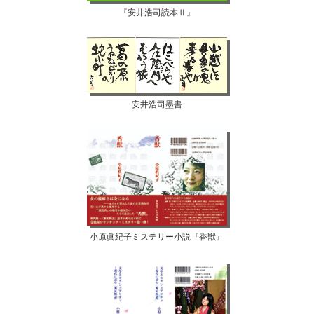
『安井浩司読本Ⅱ』
安井浩司墨書
小原眞紀子ミステリー小説『香獣』