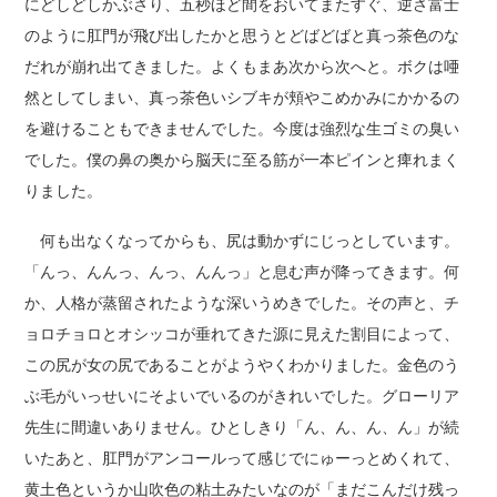
にどしどしかぶさり、五秒ほど間をおいてまたすぐ、逆さ富士
のように肛門が飛び出したかと思うとどばどばと真っ茶色のな
だれが崩れ出てきました。よくもまあ次から次へと。ボクは唖
然としてしまい、真っ茶色いシブキが頬やこめかみにかかるの
を避けることもできませんでした。今度は強烈な生ゴミの臭い
でした。僕の鼻の奥から脳天に至る筋が一本ピインと痺れまく
りました。
何も出なくなってからも、尻は動かずにじっとしています。
「んっ、んんっ、んっ、んんっ」と息む声が降ってきます。何
か、人格が蒸留されたような深いうめきでした。その声と、チ
ョロチョロとオシッコが垂れてきた源に見えた割目によって、
この尻が女の尻であることがようやくわかりました。金色のう
ぶ毛がいっせいにそよいでいるのがきれいでした。グローリア
先生に間違いありません。ひとしきり「ん、ん、ん、ん」が続
いたあと、肛門がアンコールって感じでにゅーっとめくれて、
黄土色というか山吹色の粘土みたいなのが「まだこんだけ残っ