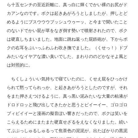
ら十五センチの至近距離に、真っ白に輝くでかい裸のお尻がド
カアンなのです。ボクは起きあがろうとしましたが、押しとど
めるようにブスウウウブッシュウゥーッ、と今まで聞いたこと
のないドでかい屁が草をなぎ倒す勢いで噴射されたので、ボク
は硬直しちまいました。地面に跳ね返った屁鉄砲が、下からボ
クの右耳をぷいっふわふわ吹き撫でました。（くせっ！）ドブ
みたいなイヤアな濃い臭いでした、まわりののどかなそよ風と
は対照的に。
ちくしょういい気持ちで寝ていたのに、くせえ屁をひっかけ
られて黙ってられっか、と起きあがろうとしたのですが、それ
をまた押さえつけるように、真っ黒い泥みたいな大量の粘液が
ドロドロッと飛び出してきたかと思うとピイーイー、ゴロゴロ
ブィビイイーと漫画の擬音ぽい響きだったので、ボクは笑いを
こらえるためにまたまた硬直せざるをえなくなりました。続い
てぷぷっしゅるしゅるって焦茶色の泥泥が、出たばかりの黒泥