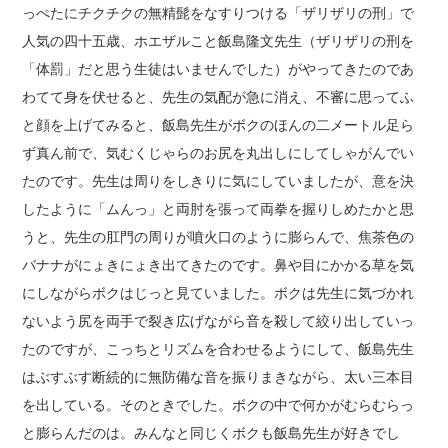
っぺたにチクチクの無精髭をなすりつける「ザリザリの刑」で
人気の四十五歳、ホエザルこと飯島隆文先生（ザリザリの刑を
「体罰」だと思う生徒はいませんでした）がやってきたのであ
わてて身を伏せると、先生の気配が急に消え、不審に思ってふ
と顔を上げてみると、飯島先生がボクのほんの二メートル足ら
ず真ん前で、気むくじゃらのお尻を丸出しにしてしゃがんでい
たのです。先生は周りをしきりに気にしていましたが、意を決
したように「ムんっ」と両肘を張って両拳を握りしめたかと思
うと、先生の肛門の周りが噴火口のように膨らんで、焦茶色の
バナナがにょきにょき出てきたのです。鼻や目にかかる草を気
にしながらボクはじっと見ていました。ボクは先生に気づかれ
ないよう尻を両手で裂き広げながら音を殺して絞り出していっ
たのですが、こっちとリズムを合わせるようにして、飯島先生
はぶすぶす断続的に無防備な音を振りまきながら、太い三本目
を出している。そのときでした。ボクの中で何かがむらむらっ
と膨らんだのは。みんなと同じくボクも飯島先生が好きでし