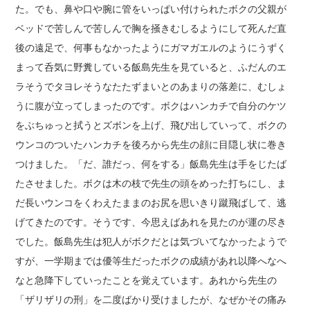
た。でも、鼻や口や腕に管をいっぱい付けられたボクの父親が
ベッドで苦しんで苦しんで胸を掻きむしるようにして死んだ直
後の遠足で、何事もなかったようにガマガエルのようにうずく
まって呑気に野糞している飯島先生を見ていると、ふだんのエ
ラそうでタヨレそうなたたずまいとのあまりの落差に、むしょ
うに腹が立ってしまったのです。ボクはハンカチで自分のケツ
をぶちゅっと拭うとズボンを上げ、飛び出していって、ボクの
ウンコのついたハンカチを後ろから先生の顔に目隠し状に巻き
つけました。「だ、誰だっ、何をする」飯島先生は手をじたば
たさせました。ボクは木の枝で先生の頭をめった打ちにし、ま
だ長いウンコをくわえたままのお尻を思いきり蹴飛ばして、逃
げてきたのです。そうです、今思えばあれを見たのが運の尽き
でした。飯島先生は犯人がボクだとは気づいてなかったようで
すが、一学期までは優等生だったボクの成績があれ以降へなへ
なと急降下していったことを覚えています。あれから先生の
「ザリザリの刑」を二度ばかり受けましたが、なぜかその痛み