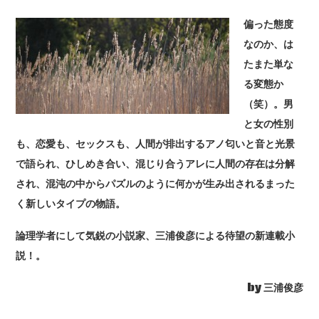
偏った態度
なのか、は
たまた単な
る変態か
（笑）。男
と女の性別
も、恋愛も、セックスも、人間が排出するアノ匂いと音と光景
で語られ、ひしめき合い、混じり合うアレに人間の存在は分解
され、混沌の中からパズルのように何かが生み出されるまった
く新しいタイプの物語。
論理学者にして気鋭の小説家、三浦俊彦による待望の新連載小
説！。
by 三浦俊彦