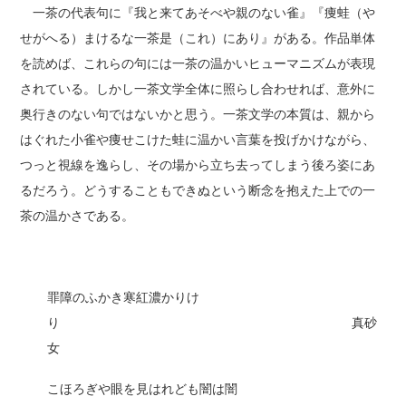
一茶の代表句に『我と来てあそべや親のない雀』『痩蛙（や
せがへる）まけるな一茶是（これ）にあり』がある。作品単体
を読めば、これらの句には一茶の温かいヒューマニズムが表現
されている。しかし一茶文学全体に照らし合わせれば、意外に
奥行きのない句ではないかと思う。一茶文学の本質は、親から
はぐれた小雀や痩せこけた蛙に温かい言葉を投げかけながら、
つっと視線を逸らし、その場から立ち去ってしまう後ろ姿にあ
るだろう。どうすることもできぬという断念を抱えた上での一
茶の温かさである。
罪障のふかき寒紅濃かりけ
り 真砂
女
こほろぎや眼を見はれども闇は闇