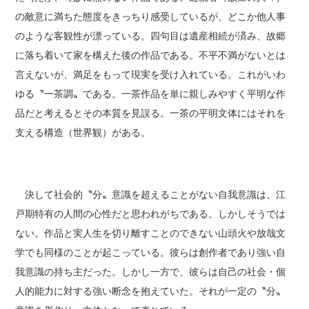
の敵意に満ちた態度をきっちり感受しているが、どこか他人事
のような客観性が漂っている。四句目は遺産相続が済み、故郷
に落ち着いて家を構えた後の作品である。不平不満がないとは
言えないが、満足をもって現実を受け入れている。これがいわ
ゆる〝一茶調〟である。一茶作品を単に親しみやすく平明な作
品だと考えるとその本質を見誤る。一茶の平明文体にはそれを
支える構造（世界観）がある。
決して社会的〝分〟意識を超えることがない自我意識は、江
戸期特有の人間の心性だと思われがちである。しかしそうでは
ない。作品と実人生を切り離すことのできない山頭火や放哉文
学でも同様のことが起こっている。彼らは創作者であり強い自
我意識の持ち主だった。しかし一方で、彼らは自己の社会・個
人的能力に対する強い断念を抱えていた。それが一定の〝分〟