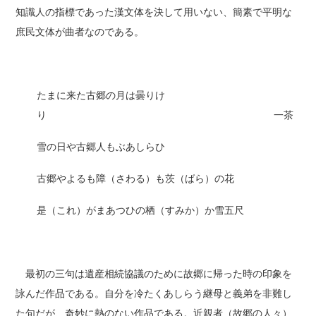
知識人の指標であった漢文体を決して用いない、簡素で平明な
庶民文体が曲者なのである。
たまに来た古郷の月は曇りけ
り 一茶
雪の日や古郷人もぶあしらひ
古郷やよるも障（さわる）も茨（ばら）の花
是（これ）がまあつひの栖（すみか）か雪五尺
最初の三句は遺産相続協議のために故郷に帰った時の印象を
詠んだ作品である。自分を冷たくあしらう継母と義弟を非難し
た句だが、奇妙に熱のない作品である。近親者（故郷の人々）