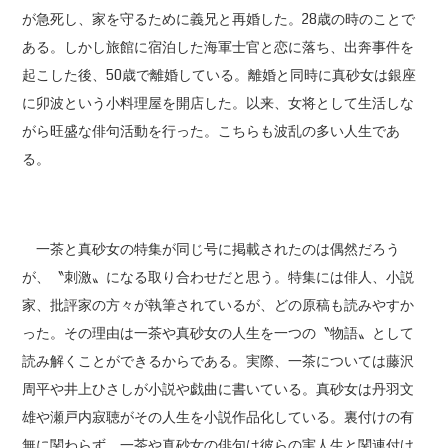
が急死し、家を守るために義兄と再婚した。28歳の時のことで
ある。しかし旅館に宿泊した海軍士官と恋に落ち、出奔事件を
起こした後、50歳で離婚している。離婚と同時に真砂女は銀座
に卯波という小料理屋を開店した。以来、女将として生活しな
がら旺盛な俳句活動を行った。こちらも波乱の多い人生であ
る。
一茶と真砂女の特集が同じ号に掲載されたのは偶然だろう
が、〝刺激〟になる取り合わせだと思う。特集には俳人、小説
家、批評家の方々が執筆されているが、どの原稿も読みやすか
った。その理由は一茶や真砂女の人生を一つの〝物語〟として
読み解くことができるからである。実際、一茶については藤沢
周平や井上ひさしが小説や戯曲に書いている。真砂女は丹羽文
雄や瀬戸内寂聴がその人生を小説作品化している。裏付けの有
無に関わらず、一茶や真砂女の俳句は彼らの実人生と関連付け