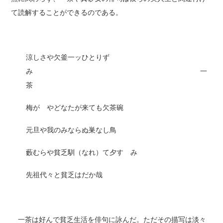
て読解することができるのである。
涼しさや欠釜一ッひとりず
み 一
茶
梅がゝやどなたが来ても欠茶碗
元旦や我のみならぬ巣なし鳥
藪むらや貧乏馴（なれ）て夕すゞみ
先祖代々と貧乏はだか哉
一茶は好んで貧乏生活を俳句に詠んだ。ただその描写は淡々