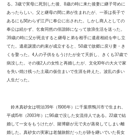
る。3歳で実母に死別した後、8歳の時に来た後妻に継子苛めに
あったらしい。父と継母の間に弟が生まれたが、一茶は長子で
あるにも関わらず江戸に奉公に出された。しかし商人としての
奉公は続かず、乞食同然の俳諧師になって放浪生活を送った。
39歳の時に父が死去すると継母と弟を相手に遺産相続を申し立
てた。遺産譲渡の約束が成立すると、50歳で故郷に戻り妻・き
くを娶った。4人の子供をもうけたが全て夭折し、きくも37歳で
病没した。その後2人の女性と再婚したが、文化10年の大火で家
を失い焼け残った土蔵の仮住まいで生涯を終えた。波乱の多い
人生だった。
鈴木真砂女は明治39年（1906年）に千葉県鴨川市で生まれ、
平成15年（2003年）に96歳で没した女流俳人である。22歳で結
婚して一女をもうけたが、賭博癖が元で夫が蒸発してしまい離
婚した。真砂女の実家は老舗旅館だったが跡を継いでいた長女