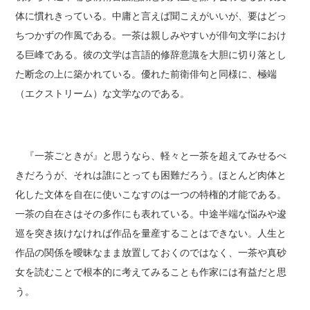
体に慣れきっている。中庸と言えば聞こえがいいが、要はどっ
ちつかずの作風である。一茶は親しみやすいが俳句文学におけ
る巨峰である。彼の文学は言語的修辞意識を大胆に切り落とし
た断念の上に築かれている。優れた前衛俳句と同様に、極端
（エクストリーム）な文学なのである。
『一茶ごときが』と思うなら、軽々と一茶を超えてみせるべ
きだろうが、それは誰にとっても困難だろう。ほとんど肉体と
化した文体を自在に使いこなすのは一つの特権的才能である。
一茶の自在さはその多作にも表れている。中途半端な悩みや逡
巡を突き抜けなければ作品を量産することはできない。人生と
作品の関係を曖昧なまま放置しておくのではなく、一茶や真砂
女を読むことで根本的に考えてみることも作家には有益だと思
う。