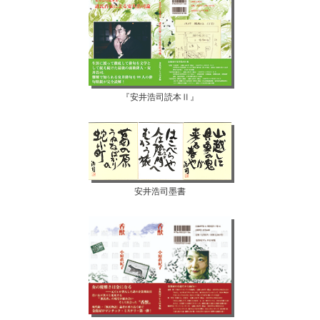
『安井浩司読本Ⅱ』
安井浩司墨書