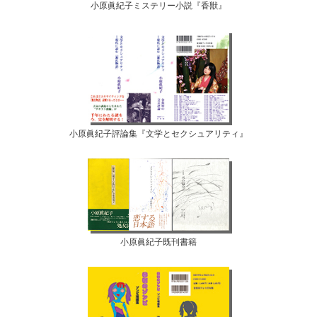
小原眞紀子ミステリー小説『香獣』
小原眞紀子評論集『文学とセクシュアリティ』
小原眞紀子既刊書籍