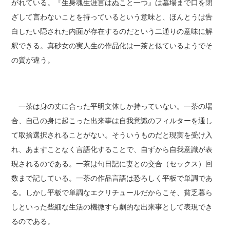
がれている。『生身魂生涯言はぬこと一つ』は墓場まで口を閉
ざして言わないことを持っているという意味と、ほんとうは告
白したい隠された内面が存在するのだという二通りの意味に解
釈できる。真砂女の実人生の作品化は一茶と似ているようでそ
の質が違う。
一茶は身の丈に合った平明文体しか持っていない。一茶の場
合、自己の身に起こった出来事は自我意識のフィルターを通し
て取捨選択されることがない。そういうものだと現実を受け入
れ、あますことなく言語化することで、自ずから自我意識が表
現されるのである。一茶は句日記に妻との交合（セックス）回
数まで記している。一茶の作品言語は恐ろしく平板で単調であ
る。しかし平板で単調なエクリチュールだからこそ、貧乏暮ら
しといった些細な生活の機微すら劇的な出来事として表現でき
るのである。