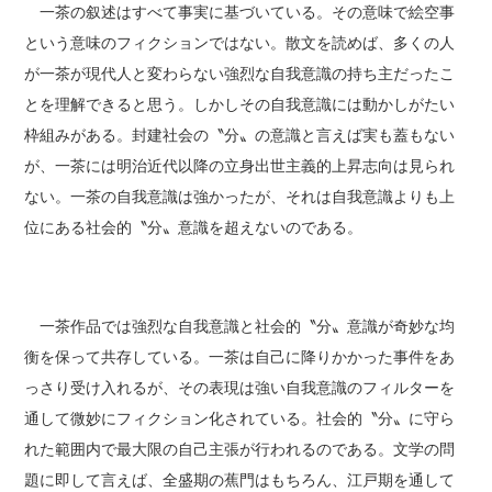
一茶の叙述はすべて事実に基づいている。その意味で絵空事
という意味のフィクションではない。散文を読めば、多くの人
が一茶が現代人と変わらない強烈な自我意識の持ち主だったこ
とを理解できると思う。しかしその自我意識には動かしがたい
枠組みがある。封建社会の〝分〟の意識と言えば実も蓋もない
が、一茶には明治近代以降の立身出世主義的上昇志向は見られ
ない。一茶の自我意識は強かったが、それは自我意識よりも上
位にある社会的〝分〟意識を超えないのである。
一茶作品では強烈な自我意識と社会的〝分〟意識が奇妙な均
衡を保って共存している。一茶は自己に降りかかった事件をあ
っさり受け入れるが、その表現は強い自我意識のフィルターを
通して微妙にフィクション化されている。社会的〝分〟に守ら
れた範囲内で最大限の自己主張が行われるのである。文学の問
題に即して言えば、全盛期の蕉門はもちろん、江戸期を通して