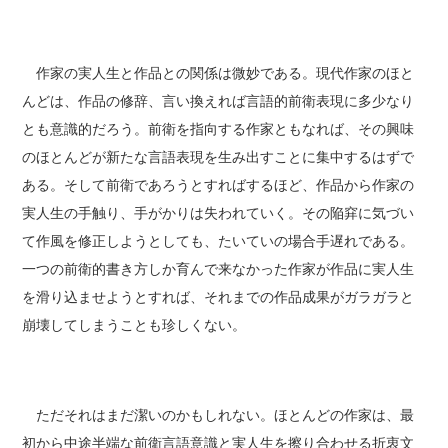
作家の実人生と作品との関係は微妙である。現代作家のほと
んどは、作品の修辞、言い換えれば言語的前衛表現に多少なり
とも意識的だろう。前衛を指向する作家ともなれば、その興味
のほとんどが新たな言語表現を生み出すことに集中するはずで
ある。そして前衛であろうとすればするほど、作品から作家の
実人生の手触り、手がかりは失われていく。その陥穽に気づい
て作風を修正しようとしても、たいていの場合手遅れである。
一つの前衛的書き方しか育んで来なかった作家が作品に実人生
を滑り込ませようとすれば、それまでの作品成果がガラガラと
崩壊してしまうことも珍しくない。
ただそれはまだ潔いのかもしれない。ほとんどの作家は、最
初から中途半端な前衛言語意識と実人生を擦り合わせる折衷文