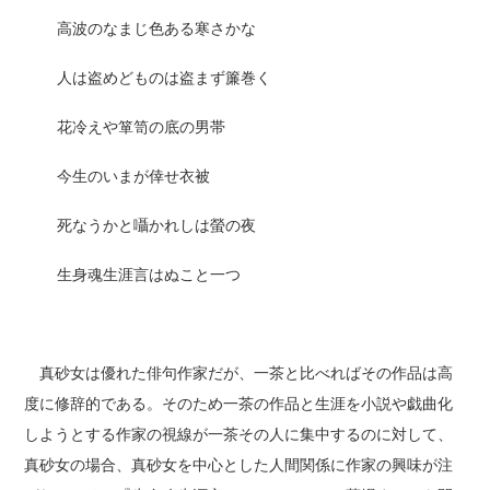
高波のなまじ色ある寒さかな
人は盗めどものは盗まず簾巻く
花冷えや箪笥の底の男帯
今生のいまが倖せ衣被
死なうかと囁かれしは螢の夜
生身魂生涯言はぬこと一つ
真砂女は優れた俳句作家だが、一茶と比べればその作品は高
度に修辞的である。そのため一茶の作品と生涯を小説や戯曲化
しようとする作家の視線が一茶その人に集中するのに対して、
真砂女の場合、真砂女を中心とした人間関係に作家の興味が注