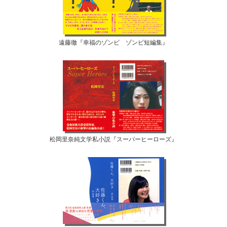
遠藤徹『幸福のゾンビ ゾンビ短編集』
松岡里奈純文学私小説『スーパーヒーローズ』