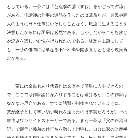
としている。一茶には『芭蕉翁の臑（すね）をかぢって夕涼』
がある。俳諧師の仕事の道筋を作ったのは蕉翁だが、農民や商
人のように日々仕事にいそしむことなく、風流に生きることを
決意したからには困窮は必然である。しかしだからこそ悠然と
夕涼みを楽しむ心性を得られたのである。貧乏を主題にして
も、一茶の俳句には単なる不平不満や開き直りとも違う現実肯
定がある。
一茶には全集もあり代表作は文庫本で簡単に入手できるの
で、ここでは作家論に深入りすることは避けるが、この作家は
なかなか厄介である。すでに諸賢が指摘されているように、一
茶が継子として辛い幼少時代を送ったのは事実だろうが、その
叙述はワンサイドストーリーである。また一茶は『父の終焉日
記』で継母と義弟の仕打ちを激しく指弾し、自分に家の財産半
分を相続する権利があると強く主張した。日々努力して家業を