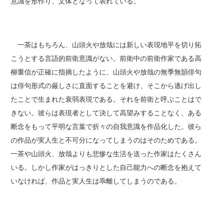
意識を形作り、文体となって表れている。
一茶はもちろん、山頭火や放哉には新しい表現地平を切り拓
こうとする言語的前衛意識がない。前衛中の前衛作家である高
柳重信が正確に指摘したように、山頭火や放哉の無季無韻俳句
は俳句形式の厳しさに直面することを避け、そこから逃げ出し
たことで生まれた衰弱表現である。それを前衛と呼ぶことはで
きない。彼らは表現者として決して高望みすることなく、ある
断念をもって平明な言葉で折々の自我意識を作品化した。彼ら
の作品が実人生と不可分になってしまうのはそのためである。
一茶や山頭火、放哉よりも悲惨な生活を送った作家はたくさん
いる。しかし作家がはっきりとした自己能力への断念を抱えて
いなければ、作品と実人生は乖離してしまうのである。