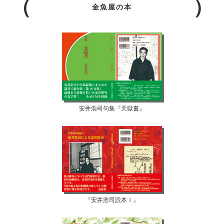
金魚屋の本
安井浩司句集『天獄書』
『安井浩司読本Ⅰ』