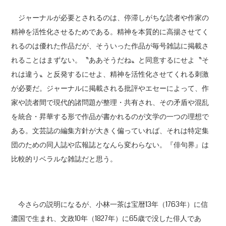
ジャーナルが必要とされるのは、停滞しがちな読者や作家の
精神を活性化させるためである。精神を本質的に高揚させてく
れるのは優れた作品だが、そういった作品が毎号雑誌に掲載さ
れることはまずない。〝ああそうだね〟と同意するにせよ〝そ
れは違う〟と反発するにせよ、精神を活性化させてくれる刺激
が必要だ。ジャーナルに掲載される批評やエセーによって、作
家や読者間で現代的諸問題が整理・共有され、その矛盾や混乱
を統合・昇華する形で作品が書かれるのが文学の一つの理想で
ある。文芸誌の編集方針が大きく偏っていれば、それは特定集
団のための同人誌や広報誌となんら変わらない。『俳句界』は
比較的リベラルな雑誌だと思う。
今さらの説明になるが、小林一茶は宝暦13年（1763年）に信
濃国で生まれ、文政10年（1827年）に65歳で没した俳人であ