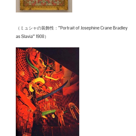
（ミュシャの装飾性：”Portrait of Josephine Crane Bradley
as Slavia” 1908）