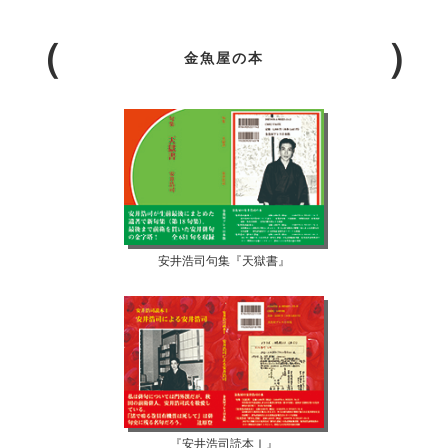
金魚屋の本
安井浩司句集『天獄書』
『安井浩司読本Ⅰ』