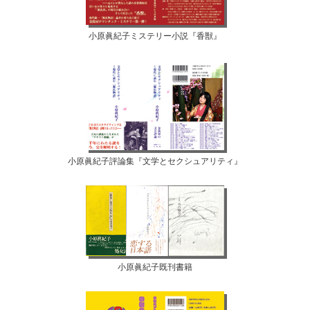
小原眞紀子ミステリー小説『香獣』
小原眞紀子評論集『文学とセクシュアリティ』
小原眞紀子既刊書籍