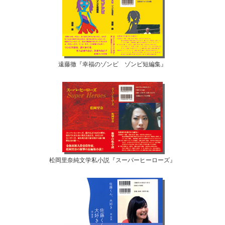
遠藤徹『幸福のゾンビ ゾンビ短編集』
松岡里奈純文学私小説『スーパーヒーローズ』