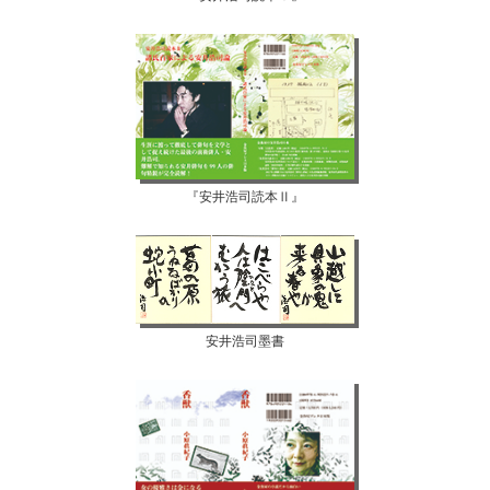
『安井浩司読本Ⅱ』
安井浩司墨書