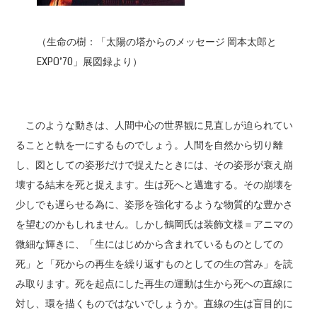
（生命の樹：「太陽の塔からのメッセージ 岡本太郎と
EXPO’70」展図録より）
このような動きは、人間中心の世界観に見直しが迫られてい
ることと軌を一にするものでしょう。人間を自然から切り離
し、図としての姿形だけで捉えたときには、その姿形が衰え崩
壊する結末を死と捉えます。生は死へと邁進する。その崩壊を
少しでも遅らせる為に、姿形を強化するような物質的な豊かさ
を望むのかもしれません。しかし鶴岡氏は装飾文様＝アニマの
微細な輝きに、「生にはじめから含まれているものとしての
死」と「死からの再生を繰り返すものとしての生の営み」を読
み取ります。死を起点にした再生の運動は生から死への直線に
対し、環を描くものではないでしょうか。直線の生は盲目的に