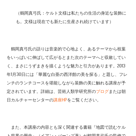
（鶴岡真弓氏：ケルト文様は私たちの生活の身近な装飾に
も。文様は現在でも新たに生産され続けています）
鶴岡真弓氏の語りは音楽的で心地よく、あるテーマから枝葉
をいっぱいに伸ばして広がるとまた次のテーマへと収斂してい
く、まさにうずまきを描くような魅力と引力があります。2013
年1月30日には「華麗な白亜の西洋館の美を探る」と題し、フレ
ンチのランチコースを堪能しながら装飾の美に触れる講座が予
定されています。詳細は、芸術人類学研究所の
ブログ
または朝
日カルチャーセンターの
講座HP
をご覧ください。
また、本講座の内容とも深く関連する書籍『地図で読むケル
ト世界の歴史』（イアン・バーンズ著）が鶴岡真弓氏の監修で