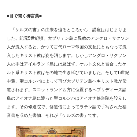
■目で聞く御言葉■
「ケルズの書」の由来を辿るところから、講座ははじまりま
した。紀元5世紀頃、大ブリテン島に異教のアングロ・サクソン
人が流入すると、かつて古代ローマ帝国の支配にともなって流
入したキリスト教は姿を消します。しかしアングロ・サクソン
人の手はアイルランド島には及ばず、ケルト文化と習合したケ
ルト系キリスト教はその地で生き延びていました。そして6世紀
中葉、聖コルンバによって再び大ブリテン島へキリスト教が伝
道されます。スコットランド西方に位置するヘブリディーズ諸
島のアイオナ島に渡った聖コルンバはアイオナ修道院を設立し
ます。その修道院で、修道僧によってラテン語で手写された福
音書を収めた書物、それが「ケルズの書」です。