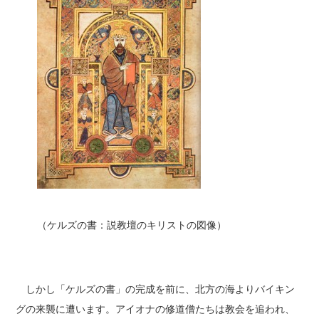
（ケルズの書：説教壇のキリストの図像）
しかし「ケルズの書」の完成を前に、北方の海よりバイキン
グの来襲に遭います。アイオナの修道僧たちは教会を追われ、