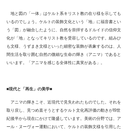
地と図の「一体」はケルト系キリスト教の在り様を示しても
いるのでしょう。ケルトの装飾文化という「地」に福音書とい
う「図」が融合したように、自然を崇拝するドルイドの信仰文
化が「地」となってキリスト教を受容しているのです。組みひ
も文様、うずまき文様といった細密な装飾が表象するのは、人
間生活を取り囲む自然の微細な生命の輝き（アニマ）であると
いいます。「アニマを感じる全体性に真実がある」。
■現代と「再生」の美学■
アニマの輝きこそ、近現代で見失われたものでした。それを
取り戻し、見つめ直そうとするケルト文化再評価の動きが19世
紀後半から現在にかけて隆盛しています。美術の分野では、ア
ール・ヌーヴォー運動において、ケルトの装飾文様を引用した