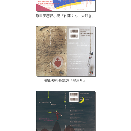
原里実恋愛小説『佐藤くん、大好き』
鶴山裕司長篇詩『聖遠耳』