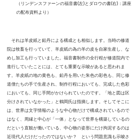
（リンデンスファーンの福音書(左)とダロウの書(右)：講座
の配布資料より）
それは羊皮紙と鉛丹による構成とも相似します。当時の修道
院は牧畜を行っていて、羊皮紙の為の羊の皮を自家生産し、な
めし加工も行っていました。福音書制作の全行程が修道院内で
進行していたことには、とても重要な示唆があると思われま
す。羊皮紙の地の黄色も、鉛丹を用いた朱色の彩色も、同じ修
道僧たちの手で生産され、制作行程においても、完成した色彩
においても、同じ手間がかけられていたのです。「地と図は区
分けされていなかった」と鶴岡氏は指摘します。そしてそこに
は、世界は文字情報のような中心物だけで構成されているので
はなく、周縁と中心が「一体」となって世界を構築しているの
だという直観が働いている、中心物の姿形にだけ拘泥するのは
近現代人だけだったのではないか？ という問題意識も示唆さ