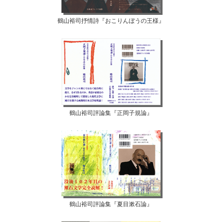
鶴山裕司抒情詩『おこりんぼうの王様』
鶴山裕司評論集『正岡子規論』
鶴山裕司評論集『夏目漱石論』