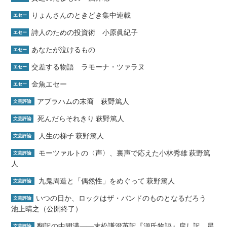
りょんさんのときどき集中連載
エセー
詩人のための投資術 小原眞紀子
エセー
あなたが泣けるもの
エセー
交差する物語 ラモーナ・ツァラヌ
エセー
金魚エセー
エセー
アブラハムの末裔 萩野篤人
文芸評論
死んだらそれきり 萩野篤人
文芸評論
人生の梯子 萩野篤人
文芸評論
モーツァルトの〈声〉、裏声で応えた小林秀雄 萩野篤
文芸評論
人
九鬼周造と「偶然性」をめぐって 萩野篤人
文芸評論
いつの日か、ロックはザ・バンドのものとなるだろう
文芸評論
池上晴之（公開終了）
翻訳の中間溝――末松謙澄英訳『源氏物語』戻し訳 星
文芸評論