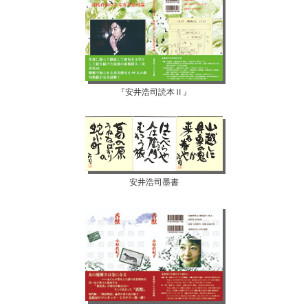
『安井浩司読本Ⅱ』
安井浩司墨書