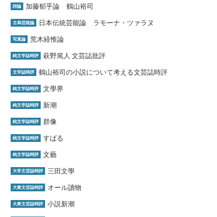
加藤郁乎論 鶴山裕司
詩論
日本伝統芸能論 ラモーナ・ツァラヌ
古典芸能論
荒木経惟論
写真論
萩野篤人 文芸誌批評
純文学誌時評
鶴山裕司の小説について考える文芸誌時評
文学誌時評
文學界
純文学誌時評
新潮
純文学誌時評
群像
純文学誌時評
すばる
純文学誌時評
文藝
純文学誌時評
三田文學
大学文芸誌時評
オール讀物
大衆文芸誌時評
小説新潮
大衆文芸誌時評