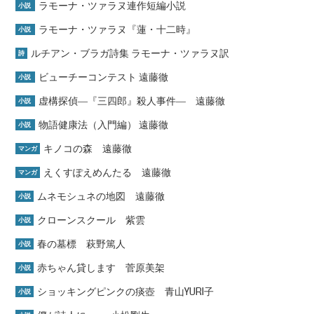
ラモーナ・ツァラヌ連作短編小説
小説
ラモーナ・ツァラヌ『蓮・十二時』
小説
ルチアン・ブラガ詩集 ラモーナ・ツァラヌ訳
詩
ビューチーコンテスト 遠藤徹
小説
虚構探偵―『三四郎』殺人事件― 遠藤徹
小説
物語健康法（入門編） 遠藤徹
小説
キノコの森 遠藤徹
マンガ
えくすぽえめんたる 遠藤徹
マンガ
ムネモシュネの地図 遠藤徹
小説
クローンスクール 紫雲
小説
春の墓標 萩野篤人
小説
赤ちゃん貸します 菅原美架
小説
ショッキングピンクの痰壺 青山YURI子
小説