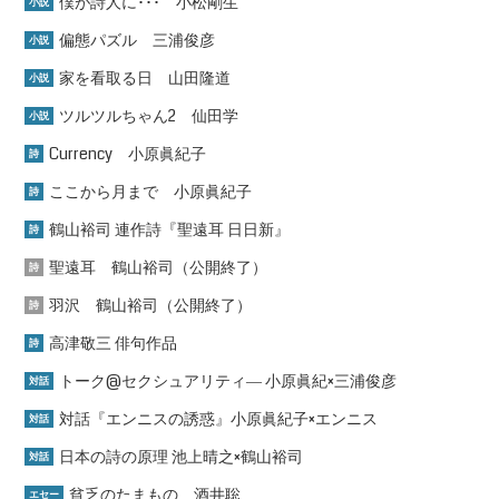
僕が詩人に･･･ 小松剛生
小説
偏態パズル 三浦俊彦
小説
家を看取る日 山田隆道
小説
ツルツルちゃん2 仙田学
小説
Currency 小原眞紀子
詩
ここから月まで 小原眞紀子
詩
鶴山裕司 連作詩『聖遠耳 日日新』
詩
聖遠耳 鶴山裕司（公開終了）
詩
羽沢 鶴山裕司（公開終了）
詩
高津敬三 俳句作品
詩
トーク@セクシュアリティ― 小原眞紀×三浦俊彦
対話
対話『エンニスの誘惑』小原眞紀子×エンニス
対話
日本の詩の原理 池上晴之×鶴山裕司
対話
貧乏のたまもの 酒井聡
エセー