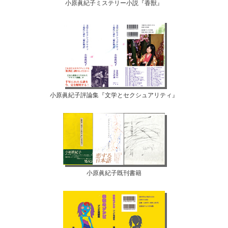
小原眞紀子ミステリー小説『香獣』
小原眞紀子評論集『文学とセクシュアリティ』
小原眞紀子既刊書籍