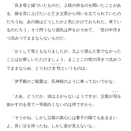
「良き母と縁づいたものだ。上様の仰るのを聞いたことがあ
る、娘を宮に上げたいと亡き父君から伺いを立てられていたの
だろうね、あの娘はどうしたかと気にかけておられた。来てい
るのだろう」そう問うなり源氏は声をひそめて、「世の中浮き
つ沈みつでままならないものだ」
「かくして母ともなりましたが、元より望んだ形でなかった
ことはお察しいただけましょう。まことこの世の浮きつ沈みつ
にょしょう
でままならぬ、とりわけ
女性
というものは」
「伊予殿のご寵愛は。氏神様のように奉っておいでかな」
うつつ
「さあ、どうだか、頭は上がらないようですが。父親が
現
を
抜かすのを見て一等面白くないのは倅ですから」
「そうかね。しかし父親の真心には妻子の隔てもあるまい
よ。良い父を持ったね。しかし姿が見えないな」