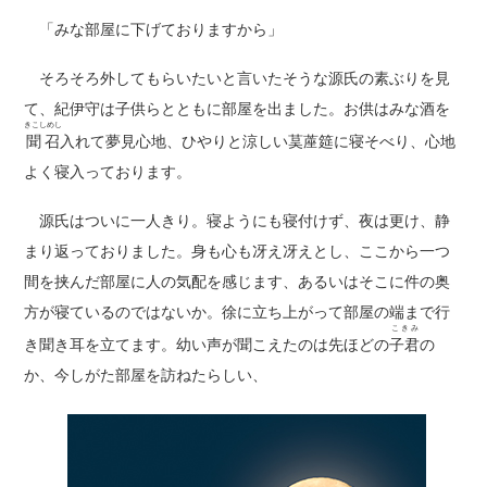
「みな部屋に下げておりますから」
そろそろ外してもらいたいと言いたそうな源氏の素ぶりを見
て、紀伊守は子供らとともに部屋を出ました。お供はみな酒を
きこしめし
聞召
入れて夢見心地、ひやりと涼しい茣蓙筵に寝そべり、心地
よく寝入っております。
源氏はついに一人きり。寝ようにも寝付けず、夜は更け、静
まり返っておりました。身も心も冴え冴えとし、ここから一つ
間を挟んだ部屋に人の気配を感じます、あるいはそこに件の奥
方が寝ているのではないか。徐に立ち上がって部屋の端まで行
こきみ
き聞き耳を立てます。幼い声が聞こえたのは先ほどの
子君
の
か、今しがた部屋を訪ねたらしい、