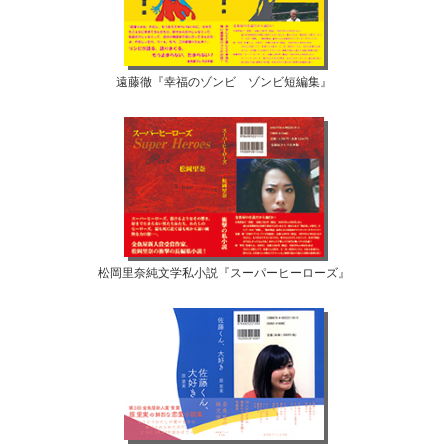
遠藤徹『幸福のゾンビ ゾンビ短編集』
松岡里奈純文学私小説『スーパーヒーローズ』