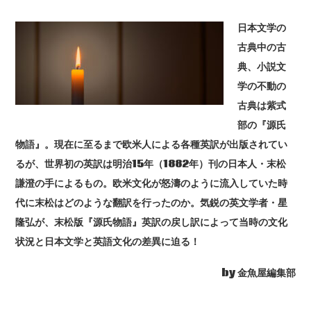
日本文学の
古典中の古
典、小説文
学の不動の
古典は紫式
部の『源氏
物語』。現在に至るまで欧米人による各種英訳が出版されてい
るが、世界初の英訳は明治15年（1882年）刊の日本人・末松
謙澄の手によるもの。欧米文化が怒濤のように流入していた時
代に末松はどのような翻訳を行ったのか。気鋭の英文学者・星
隆弘が、末松版『源氏物語』英訳の戻し訳によって当時の文化
状況と日本文学と英語文化の差異に迫る！
by 金魚屋編集部