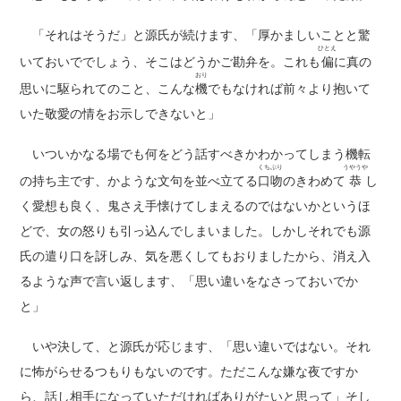
「それはそうだ」と源氏が続けます、「厚かましいことと驚
ひとえ
いておいででしょう、そこはどうかご勘弁を。これも
偏
に真の
おり
思いに駆られてのこと、こんな
機
でもなければ前々より抱いて
いた敬愛の情をお示しできないと」
いついかなる場でも何をどう話すべきかわかってしまう機転
くちぶり
うやうや
の持ち主です、かような文句を並べ立てる
口吻
のきわめて
恭
し
く愛想も良く、鬼さえ手懐けてしまえるのではないかというほ
どで、女の怒りも引っ込んでしまいました。しかしそれでも源
氏の遣り口を訝しみ、気を悪くしてもおりましたから、消え入
るような声で言い返します、「思い違いをなさっておいでか
と」
いや決して、と源氏が応じます、「思い違いではない。それ
に怖がらせるつもりもないのです。ただこんな嫌な夜ですか
ら、話し相手になっていただければありがたいと思って」そし