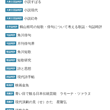
小説すばる
大衆文芸誌時評
小説現代
大衆文芸誌時評
小説幻冬
大衆文芸誌時評
鶴山裕司の短歌・俳句について考える歌誌・句誌時評
文学誌時評
角川俳句
句誌時評
月刊俳句界
句誌時評
角川短歌
歌誌時評
短歌研究
歌誌時評
詩と思想
詩誌時評
現代詩手帖
詩誌時評
映画金魚
映画評
青い目で観る日本伝統芸能 ラモーナ・ツァラヌ
演劇評
現代演劇の見（せ）かた 星隆弘
演劇評