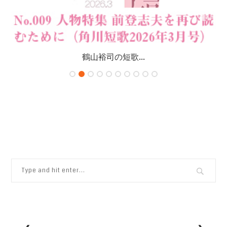
鶴山裕司の短歌...