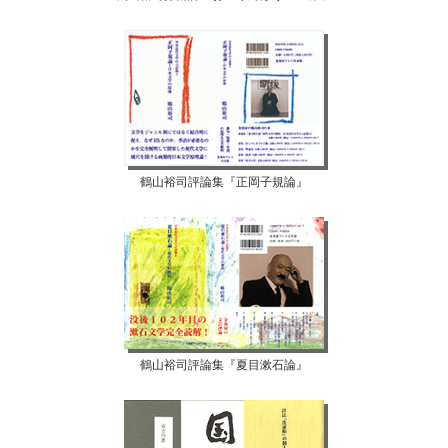
鶴山裕司評論集『正岡子規論』
鶴山裕司評論集『夏目漱石論』