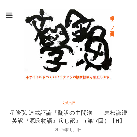
総合文学ウェブ情報誌 文学金魚
文芸批評
星隆弘 連載評論『翻訳の中間溝――末松謙澄
英訳『源氏物語』戻し訳』（第17回）【H】
2025年9月11日