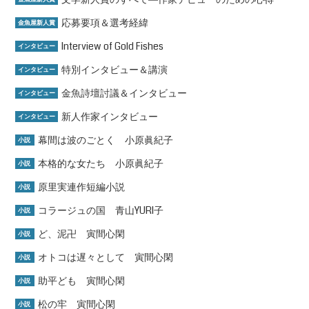
応募要項＆選考経緯
金魚屋新人賞
Interview of Gold Fishes
インタビュー
特別インタビュー＆講演
インタビュー
金魚詩壇討議＆インタビュー
インタビュー
新人作家インタビュー
インタビュー
幕間は波のごとく 小原眞紀子
小説
本格的な女たち 小原眞紀子
小説
原里実連作短編小説
小説
コラージュの国 青山YURI子
小説
ど、泥卍 寅間心閑
小説
オトコは遅々として 寅間心閑
小説
助平ども 寅間心閑
小説
松の牢 寅間心閑
小説