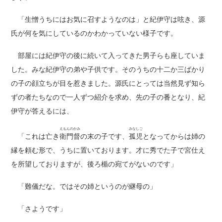
「生憎うちにはお気に召すようなのは」と紀伊守は呟き、源
氏が何を気にしているのかわかっていない様子です。
部屋には紀伊守の後に続いて入ってきた男子らも座していま
した。みな紀伊守の弟や子供です。そのうちの十二か三ばかり
の子の顔立ちが目を惹きました。源氏にとっては当然見ず知ら
ずの者たちなので一人ずつ紹介を求め、先の子の番となり、紀
伊守が答えるには、
えもんのかみ
みなしご
「これは亡き
衛門督
の末の子です、
孤児
となってからは姉の
縁を頼む形で、うちに置いております。才に秀でた子で宮仕え
を所望しておりますが、後ろ楯の宛てがないのです」
「難儀だな。ではその姉というのが継母の」
「さようです」