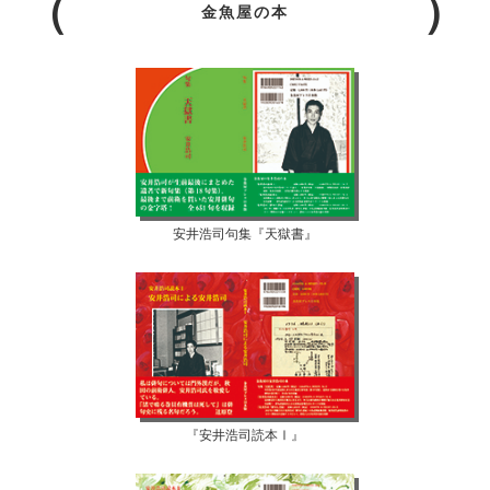
金魚屋の本
安井浩司句集『天獄書』
『安井浩司読本Ⅰ』