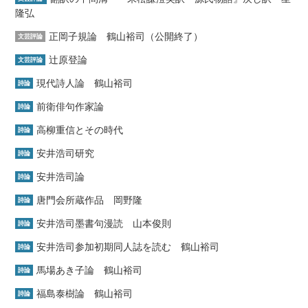
隆弘
正岡子規論 鶴山裕司（公開終了）
文芸評論
辻原登論
文芸評論
現代詩人論 鶴山裕司
詩論
前衛俳句作家論
詩論
高柳重信とその時代
詩論
安井浩司研究
詩論
安井浩司論
詩論
唐門会所蔵作品 岡野隆
詩論
安井浩司墨書句漫読 山本俊則
詩論
安井浩司参加初期同人誌を読む 鶴山裕司
詩論
馬場あき子論 鶴山裕司
詩論
福島泰樹論 鶴山裕司
詩論