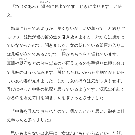
きこしめし
「浴（ゆあみ）
聞召
にお出でです、じきに戻ります」と侍
女。
部屋に行ってみようか、良くないか、いや却って、と独りご
ちつつ、源氏が襖の留め金を引き抜きますと、外からは掛かっ
ていなかったので、開きました。女の臥している部屋の入り口
あかり
は几帳が立ててあるだけで、
燈
がちらちらと漏れています。
つづら
かけもり
葛籠
や
懸守
などの散らばるのが仄見えるのを手探りに押し分け
しとね
て几帳のほうへ進みます。
茵
にもたれかかった小柄でかわいら
しい女の姿が見えました、しかし女のほうは気がつきもせず、
呼びにやった中将の気配と思っているようです。源氏は心細く
なるのを堪えて口を開き、女をぎょっとさせました、
「中将を呼んでおられたので、我がことかと思い、御身に仕
え奉らんと参りました」
思いもよらない出来事に、女はわけもわからぬといった顔。