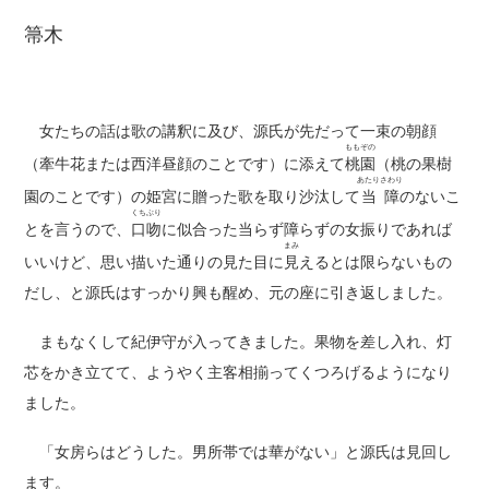
箒木
女たちの話は歌の講釈に及び、源氏が先だって一束の朝顔
ももぞの
（牽牛花または西洋昼顔のことです）に添えて
桃園
（桃の果樹
あたりさわり
園のことです）の姫宮に贈った歌を取り沙汰して
当障
のないこ
くちぶり
とを言うので、
口吻
に似合った当らず障らずの女振りであれば
まみ
いいけど、思い描いた通りの見た目に
見
えるとは限らないもの
だし、と源氏はすっかり興も醒め、元の座に引き返しました。
まもなくして紀伊守が入ってきました。果物を差し入れ、灯
芯をかき立てて、ようやく主客相揃ってくつろげるようになり
ました。
「女房らはどうした。男所帯では華がない」と源氏は見回し
ます。