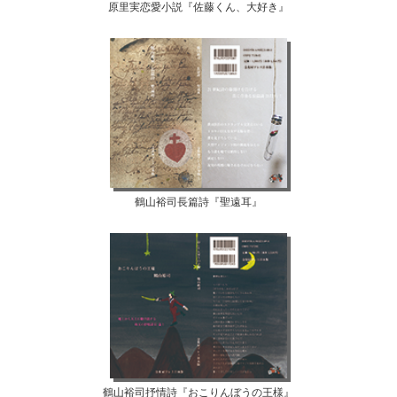
原里実恋愛小説『佐藤くん、大好き』
鶴山裕司長篇詩『聖遠耳』
鶴山裕司抒情詩『おこりんぼうの王様』