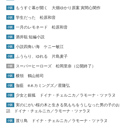
もうすぐ幕が開く 大畑ゆかり原案 寅間心閑作
小説
学生だった 松原和音
小説
一月のレモネード 松原和音
小説
酒井聡 短編小説
小説
小説四角い海 ケニー敏江
小説
ふうらり、ゆれる 片島麦子
小説
スーパーヒーローズ 松岡里奈（公開終了）
小説
横領 鶴山裕司
小説
伽藍 e.e.カミングズ／星隆弘
小説
少女と銀狐 ドイナ・チェルニカ／ラモーナ・ツァラヌ
小説
実のにがい桜の木と生きる気もちをうしなった男の子のお
小説
話 ドイナ・チェルニカ／ラモーナ・ツァラヌ
渡り鳥 ドイナ・チェルニカ／ラモーナ・ツァラヌ
小説