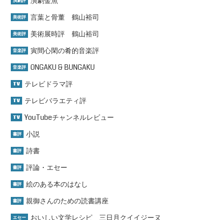
演劇金魚
演劇評
言葉と骨董 鶴山裕司
美術評
美術展時評 鶴山裕司
美術評
寅間心閑の肴的音楽評
音楽評
ONGAKU & BUNGAKU
音楽評
テレビドラマ評
TV
テレビバラエティ評
TV
YouTubeチャンネルレビュー
TV
小説
書評
詩書
書評
評論・エセー
書評
絵のある本のはなし
書評
親御さんのための読書講座
書評
おいしい文学レシピ 三日月クイイジーヌ
エセー