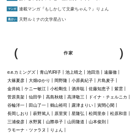
連載マンガ『もしかして文豪ちゃん？』りょん
マンガ
天野ルミナの文学星占い
星占い
作家
e.e.カミングズ
青山YURI子
池上晴之
池田浩
遠藤徹
大篠夏彦
大畑ゆかり
岡野隆
小原眞紀子
片島麦子
金井純
ケニー敏江
小松剛生
酒井聡
佐藤知恵子
紫雲
菅原美架
仙田学
高島秋穂
高津敬三
ドイナ・チェルニカ
谷輪洋一
田山了一
鶴山裕司
露津まりい
寅間心閑
長岡しおり
萩野篤人
原里実
星隆弘
松岡里奈
松原和音
三浦俊彦
水野翼
山際恭子
山田隆道
山本俊則
ラモーナ・ツァラヌ
りょん