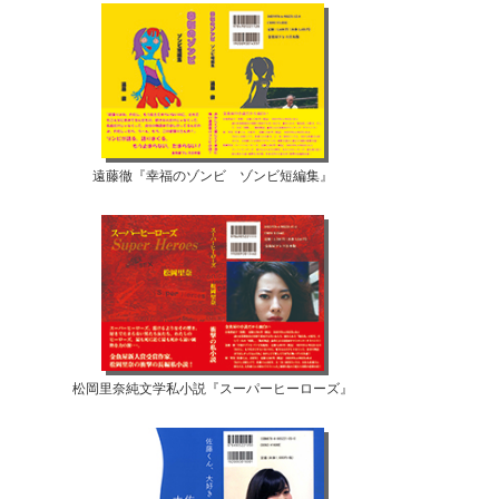
遠藤徹『幸福のゾンビ ゾンビ短編集』
松岡里奈純文学私小説『スーパーヒーローズ』