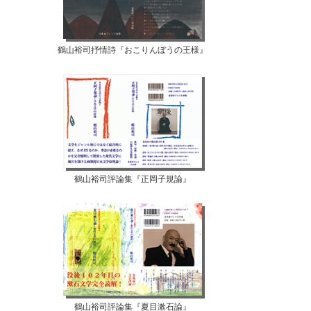
鶴山裕司抒情詩『おこりんぼうの王様』
鶴山裕司評論集『正岡子規論』
鶴山裕司評論集『夏目漱石論』