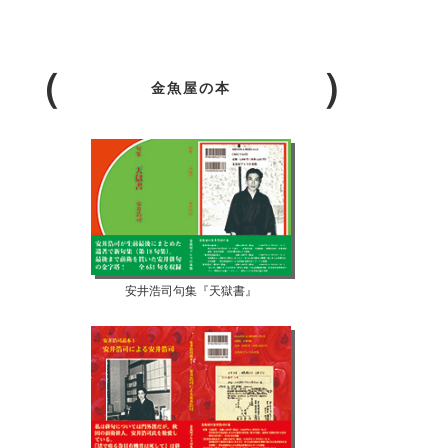
金魚屋の本
安井浩司句集『天獄書』