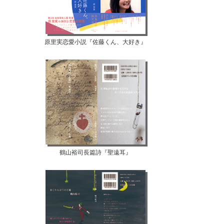
原里実恋愛小説『佐藤くん、大好き』
鶴山裕司長篇詩『聖遠耳』