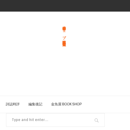
総合文学ウェブ情報誌 文学金魚
詩誌時評
編集後記
金魚屋 BOOK SHOP