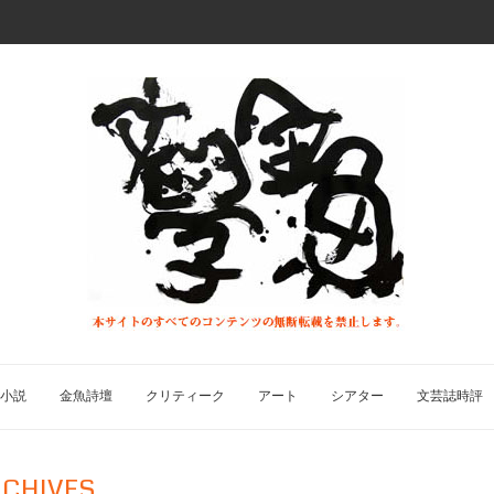
小説
金魚詩壇
クリティーク
アート
シアター
文芸誌時評
CHIVES