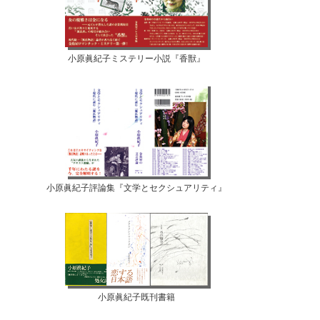
小原眞紀子ミステリー小説『香獣』
小原眞紀子評論集『文学とセクシュアリティ』
小原眞紀子既刊書籍