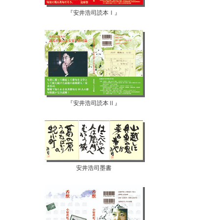
『安井浩司読本Ⅰ』
『安井浩司読本Ⅱ』
安井浩司墨書