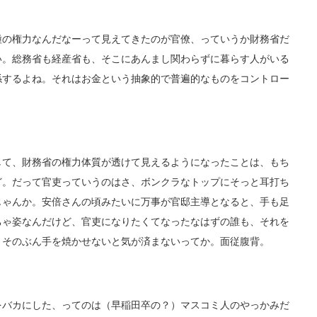
の権力なんだなーって見えてきたのが官僚、っていうか財務省だ
い。総務省も経産省も、そこにあんまし関わらずに暮らす人がいる
係するよね。それはお金という抽象的で普遍的なものをコントロー
て、財務省の権力体質が透けて見えるようになったことは、もち
ど。だって官吏っていうのはさ、ボンクラなトップにそっと耳打ち
じゃんか。安倍さんの頃みたいに万事が官邸主導となると、手も足
ちゃ姿なんだけど、官吏になりたくてなったなはずの誰も、それを
、そのぶん手を焼かせないと気が済まないってか。面従腹背。
バカにした、ってのは（早稲田卒の？）マスコミ人のやっかみだ