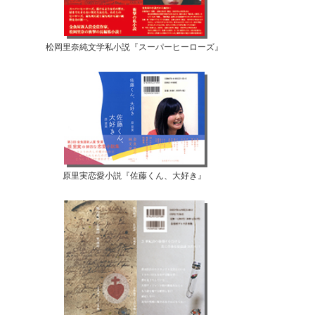
松岡里奈純文学私小説『スーパーヒーローズ』
原里実恋愛小説『佐藤くん、大好き』