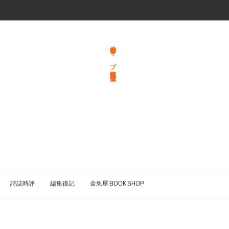
総合文学ウェブ情報誌 文学金魚
詩誌時評
編集後記
金魚屋 BOOK SHOP