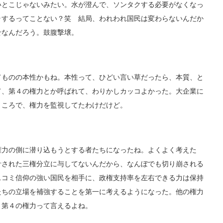
とこじゃないみたい。水が澄んで、ソンタクする必要がなくなっ
ラするってことない？笑 結局、われわれ国民は変わらないんだか
せなんだろう。鼓腹撃壌。
ものの本性かもね。本性って、ひどい言い草だったら、本質、と
て、第４の権力とか呼ばれて、わりかしカッコよかった。大企業に
ところで、権力を監視してたわけだけど。
力の側に潜り込もうとする者たちになったね。よくよく考えた
計された三権分立に与してないんだから、なんぼでも切り崩される
スコミ信仰の強い国民を相手に、政権支持率を左右できる力は保持
たちの立場を補強することを第一に考えるようになった。他の権力
、第４の権力って言えるよね。