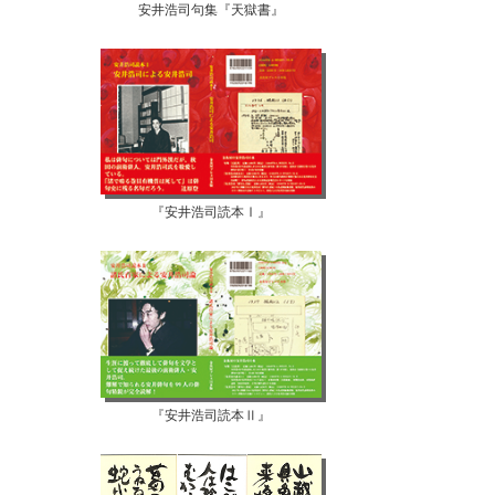
安井浩司句集『天獄書』
『安井浩司読本Ⅰ』
『安井浩司読本Ⅱ』