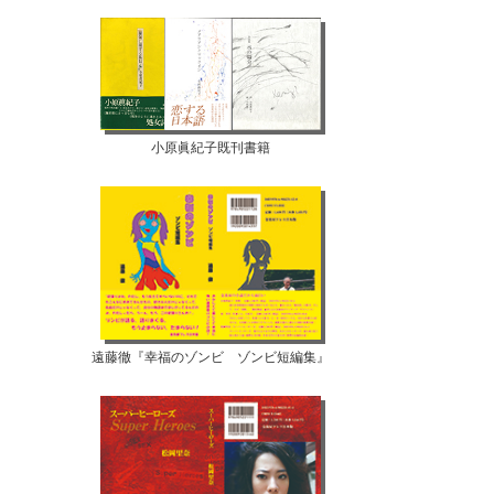
小原眞紀子既刊書籍
遠藤徹『幸福のゾンビ ゾンビ短編集』