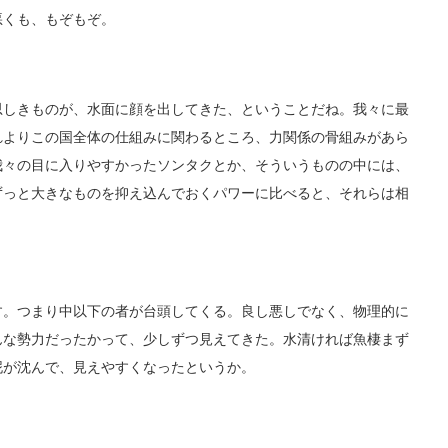
悪くも、もぞもぞ。
しきものが、水面に顔を出してきた、ということだね。我々に最
れよりこの国全体の仕組みに関わるところ、力関係の骨組みがあら
我々の目に入りやすかったソンタクとか、そういうものの中には、
ずっと大きなものを抑え込んでおくパワーに比べると、それらは相
。つまり中以下の者が台頭してくる。良し悪しでなく、物理的に
んな勢力だったかって、少しずつ見えてきた。水清ければ魚棲まず
泥が沈んで、見えやすくなったというか。