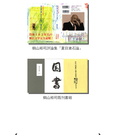
鶴山裕司評論集『夏目漱石論』
鶴山裕司既刊書籍