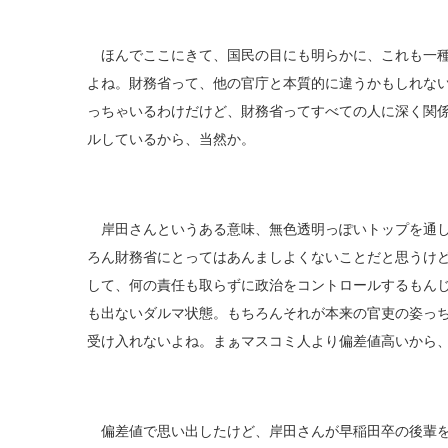
ほんでここにきて、国民の目にも明らかに、これも一種
よね。財務省って、他の官庁と本質的に違うかもしれな
っちゃいるわけだけど、財務省ってすべての人に深く関
ルしているから、当然か。
岸田さんというある意味、無色透明っぽいトップを通し
ろん財務省にとってはあんましよくないことだと思うけ
して、何の責任も取らずに政治をコントロールするもん
も出ないダルマ状態。もちろんそれが本来の官吏の姿っ
受け入れないよね。まぁマスコミ人より偏差値高いから
偏差値で思い出したけど、岸田さんが早稲田卒の後輩を