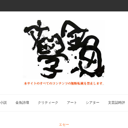
小説
金魚詩壇
クリティーク
アート
シアター
文芸誌時評
エセー