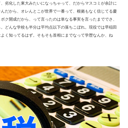
て、劣化した東大みたいになっちゃって、だからマスコミが余計に
そんだから、オレんとこが世界で一番って、根拠もなく信じてる慶
、ボク開成だから、って言ったのは単なる事実を言ったまででさ、
ら。どんな学校も半分は平均点以下の落ちこぼれ。現役では早稲田
はよく知ってるはず。そもそも首相にまでなって学歴なんか、ね