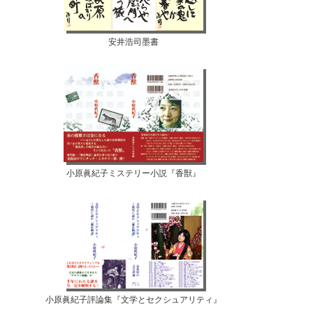
安井浩司墨書
小原眞紀子ミステリー小説『香獣』
小原眞紀子評論集『文学とセクシュアリティ』