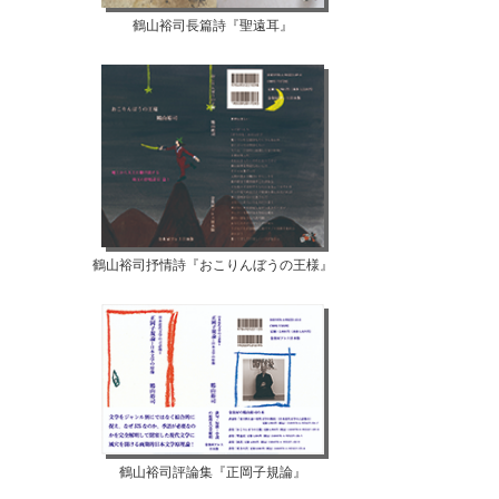
鶴山裕司長篇詩『聖遠耳』
鶴山裕司抒情詩『おこりんぼうの王様』
鶴山裕司評論集『正岡子規論』