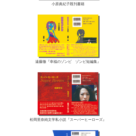
小原眞紀子既刊書籍
遠藤徹『幸福のゾンビ ゾンビ短編集』
松岡里奈純文学私小説『スーパーヒーローズ』