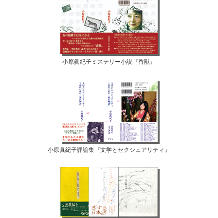
小原眞紀子ミステリー小説『香獣』
小原眞紀子評論集『文学とセクシュアリティ』