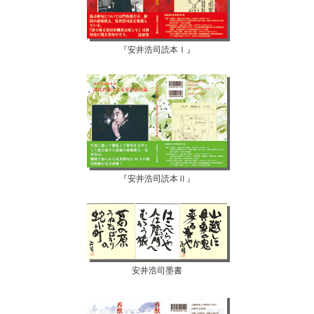
『安井浩司読本Ⅰ』
『安井浩司読本Ⅱ』
安井浩司墨書