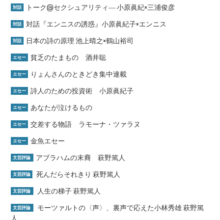
トーク@セクシュアリティ― 小原眞紀×三浦俊彦
対話
対話『エンニスの誘惑』小原眞紀子×エンニス
対話
日本の詩の原理 池上晴之×鶴山裕司
対話
貧乏のたまもの 酒井聡
エセー
りょんさんのときどき集中連載
エセー
詩人のための投資術 小原眞紀子
エセー
あなたが泣けるもの
エセー
交差する物語 ラモーナ・ツァラヌ
エセー
金魚エセー
エセー
アブラハムの末裔 萩野篤人
文芸評論
死んだらそれきり 萩野篤人
文芸評論
人生の梯子 萩野篤人
文芸評論
モーツァルトの〈声〉、裏声で応えた小林秀雄 萩野篤
文芸評論
人