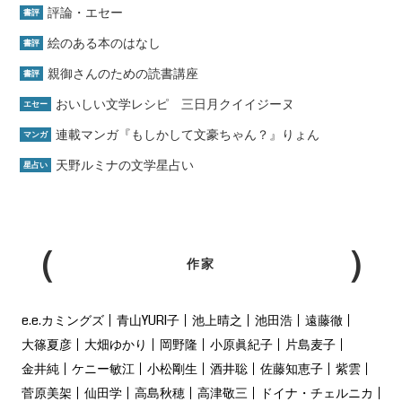
評論・エセー
書評
絵のある本のはなし
書評
親御さんのための読書講座
書評
おいしい文学レシピ 三日月クイイジーヌ
エセー
連載マンガ『もしかして文豪ちゃん？』りょん
マンガ
天野ルミナの文学星占い
星占い
作家
e.e.カミングズ
青山YURI子
池上晴之
池田浩
遠藤徹
大篠夏彦
大畑ゆかり
岡野隆
小原眞紀子
片島麦子
金井純
ケニー敏江
小松剛生
酒井聡
佐藤知恵子
紫雲
菅原美架
仙田学
高島秋穂
高津敬三
ドイナ・チェルニカ