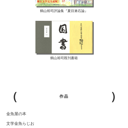
鶴山裕司評論集『夏目漱石論』
鶴山裕司既刊書籍
作品
金魚屋の本
文学金魚らじお