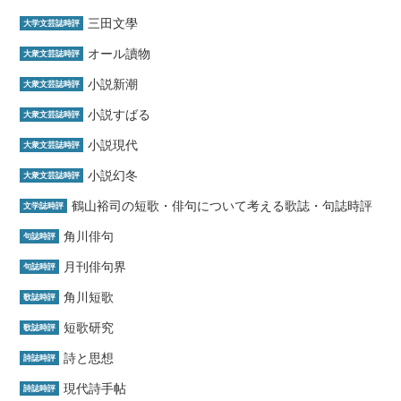
三田文學
大学文芸誌時評
オール讀物
大衆文芸誌時評
小説新潮
大衆文芸誌時評
小説すばる
大衆文芸誌時評
小説現代
大衆文芸誌時評
小説幻冬
大衆文芸誌時評
鶴山裕司の短歌・俳句について考える歌誌・句誌時評
文学誌時評
角川俳句
句誌時評
月刊俳句界
句誌時評
角川短歌
歌誌時評
短歌研究
歌誌時評
詩と思想
詩誌時評
現代詩手帖
詩誌時評