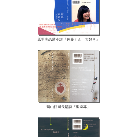
原里実恋愛小説『佐藤くん、大好き』
鶴山裕司長篇詩『聖遠耳』