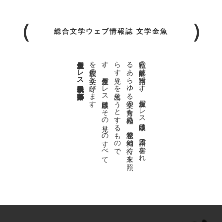
総合文学ウェブ情報誌 文学金魚
金魚屋プレス日本版代表 齋藤都
。
私達の
故郷は
日本語で
す
。
金魚屋プ
レ
ス
日本版は
、
日本語で
書か
れ
る
あ
ら
ゆ
る
文学の
方向を
見極め
、
私達の
精神の
行く
末を
照
ら
す
光り
を
見出そ
う
と
す
る
も
の
で
す
。
金魚屋プ
レ
ス
日本版は
そ
の
光り
の
す
べ
て
を
広義の
文学と
呼び
ま
す