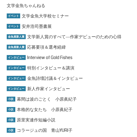
文学金魚ちゃんねる
文学金魚大学校セミナー
イベント
安井浩司墨書展
イベント
文学新人賞のすべて―作家デビューのための心得
金魚屋新人賞
応募要項＆選考経緯
金魚屋新人賞
Interview of Gold Fishes
インタビュー
特別インタビュー＆講演
インタビュー
金魚詩壇討議＆インタビュー
インタビュー
新人作家インタビュー
インタビュー
幕間は波のごとく 小原眞紀子
小説
本格的な女たち 小原眞紀子
小説
原里実連作短編小説
小説
コラージュの国 青山YURI子
小説