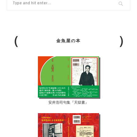
金魚屋の本
安井浩司句集『天獄書』