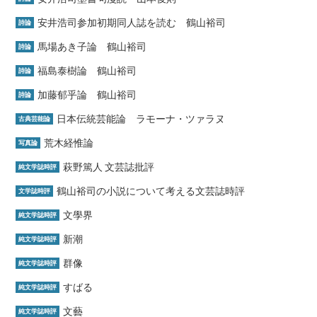
安井浩司参加初期同人誌を読む 鶴山裕司
詩論
馬場あき子論 鶴山裕司
詩論
福島泰樹論 鶴山裕司
詩論
加藤郁乎論 鶴山裕司
詩論
日本伝統芸能論 ラモーナ・ツァラヌ
古典芸能論
荒木経惟論
写真論
萩野篤人 文芸誌批評
純文学誌時評
鶴山裕司の小説について考える文芸誌時評
文学誌時評
文學界
純文学誌時評
新潮
純文学誌時評
群像
純文学誌時評
すばる
純文学誌時評
文藝
純文学誌時評