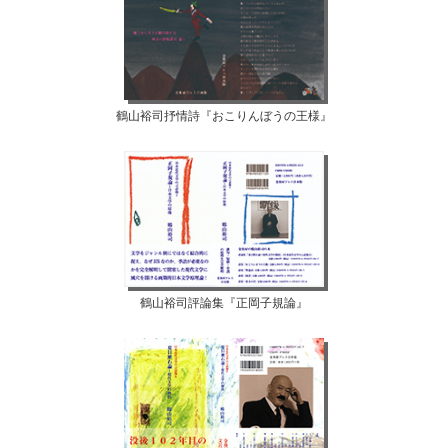
鶴山裕司抒情詩『おこりんぼうの王様』
鶴山裕司評論集『正岡子規論』