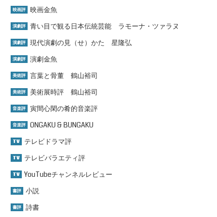
映画金魚
映画評
青い目で観る日本伝統芸能 ラモーナ・ツァラヌ
演劇評
現代演劇の見（せ）かた 星隆弘
演劇評
演劇金魚
演劇評
言葉と骨董 鶴山裕司
美術評
美術展時評 鶴山裕司
美術評
寅間心閑の肴的音楽評
音楽評
ONGAKU & BUNGAKU
音楽評
テレビドラマ評
TV
テレビバラエティ評
TV
YouTubeチャンネルレビュー
TV
小説
書評
詩書
書評