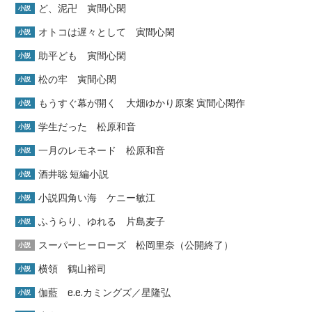
ど、泥卍 寅間心閑
小説
オトコは遅々として 寅間心閑
小説
助平ども 寅間心閑
小説
松の牢 寅間心閑
小説
もうすぐ幕が開く 大畑ゆかり原案 寅間心閑作
小説
学生だった 松原和音
小説
一月のレモネード 松原和音
小説
酒井聡 短編小説
小説
小説四角い海 ケニー敏江
小説
ふうらり、ゆれる 片島麦子
小説
スーパーヒーローズ 松岡里奈（公開終了）
小説
横領 鶴山裕司
小説
伽藍 e.e.カミングズ／星隆弘
小説