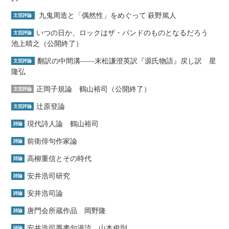
九鬼周造と「偶然性」をめぐって 萩野篤人
文芸評論
いつの日か、ロックはザ・バンドのものとなるだろう
文芸評論
池上晴之（公開終了）
翻訳の中間溝――末松謙澄英訳『源氏物語』戻し訳 星
文芸評論
隆弘
正岡子規論 鶴山裕司（公開終了）
文芸評論
辻原登論
文芸評論
現代詩人論 鶴山裕司
詩論
前衛俳句作家論
詩論
高柳重信とその時代
詩論
安井浩司研究
詩論
安井浩司論
詩論
唐門会所蔵作品 岡野隆
詩論
安井浩司墨書句漫読 山本俊則
詩論