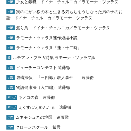
少女と銀狐 ドイナ・チェルニカ／ラモーナ・ツァラヌ
小説
実のにがい桜の木と生きる気もちをうしなった男の子のお
小説
話 ドイナ・チェルニカ／ラモーナ・ツァラヌ
渡り鳥 ドイナ・チェルニカ／ラモーナ・ツァラヌ
小説
ラモーナ・ツァラヌ連作短編小説
小説
ラモーナ・ツァラヌ『蓮・十二時』
小説
ルチアン・ブラガ詩集 ラモーナ・ツァラヌ訳
詩
ビューチーコンテスト 遠藤徹
小説
虚構探偵―『三四郎』殺人事件― 遠藤徹
小説
物語健康法（入門編） 遠藤徹
小説
キノコの森 遠藤徹
マンガ
えくすぽえめんたる 遠藤徹
マンガ
ムネモシュネの地図 遠藤徹
小説
クローンスクール 紫雲
小説