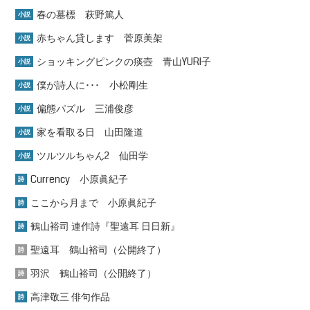
春の墓標 萩野篤人
小説
赤ちゃん貸します 菅原美架
小説
ショッキングピンクの痰壺 青山YURI子
小説
僕が詩人に･･･ 小松剛生
小説
偏態パズル 三浦俊彦
小説
家を看取る日 山田隆道
小説
ツルツルちゃん2 仙田学
小説
Currency 小原眞紀子
詩
ここから月まで 小原眞紀子
詩
鶴山裕司 連作詩『聖遠耳 日日新』
詩
聖遠耳 鶴山裕司（公開終了）
詩
羽沢 鶴山裕司（公開終了）
詩
高津敬三 俳句作品
詩