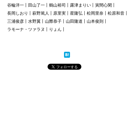
谷輪洋一
田山了一
鶴山裕司
露津まりい
寅間心閑
長岡しおり
萩野篤人
原里実
星隆弘
松岡里奈
松原和音
三浦俊彦
水野翼
山際恭子
山田隆道
山本俊則
ラモーナ・ツァラヌ
りょん