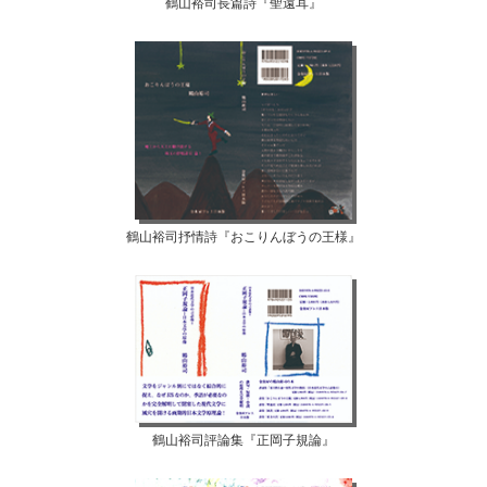
鶴山裕司長篇詩『聖遠耳』
鶴山裕司抒情詩『おこりんぼうの王様』
鶴山裕司評論集『正岡子規論』