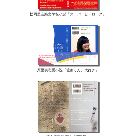
松岡里奈純文学私小説『スーパーヒーローズ』
原里実恋愛小説『佐藤くん、大好き』