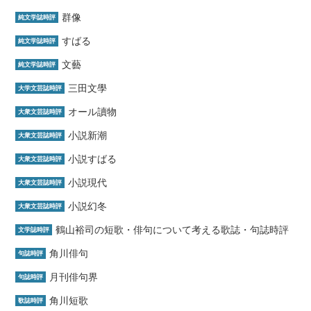
群像
純文学誌時評
すばる
純文学誌時評
文藝
純文学誌時評
三田文學
大学文芸誌時評
オール讀物
大衆文芸誌時評
小説新潮
大衆文芸誌時評
小説すばる
大衆文芸誌時評
小説現代
大衆文芸誌時評
小説幻冬
大衆文芸誌時評
鶴山裕司の短歌・俳句について考える歌誌・句誌時評
文学誌時評
角川俳句
句誌時評
月刊俳句界
句誌時評
角川短歌
歌誌時評