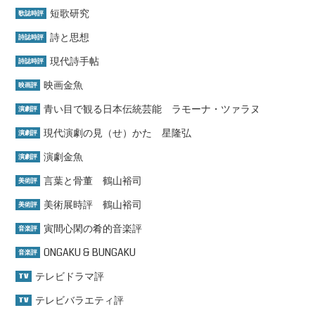
短歌研究
歌誌時評
詩と思想
詩誌時評
現代詩手帖
詩誌時評
映画金魚
映画評
青い目で観る日本伝統芸能 ラモーナ・ツァラヌ
演劇評
現代演劇の見（せ）かた 星隆弘
演劇評
演劇金魚
演劇評
言葉と骨董 鶴山裕司
美術評
美術展時評 鶴山裕司
美術評
寅間心閑の肴的音楽評
音楽評
ONGAKU & BUNGAKU
音楽評
テレビドラマ評
TV
テレビバラエティ評
TV