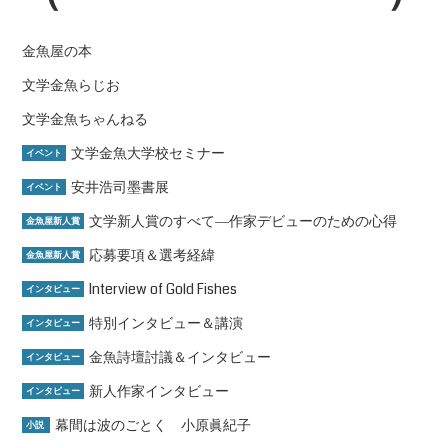
金魚屋の本
文学金魚らじお
文学金魚ちゃんねる
文学金魚大学校セミナー
イベント
安井浩司墨書展
イベント
文学新人賞のすべて―作家デビューのための心得
金魚屋新人賞
応募要項＆選考経緯
金魚屋新人賞
Interview of Gold Fishes
インタビュー
特別インタビュー＆講演
インタビュー
金魚詩壇討議＆インタビュー
インタビュー
新人作家インタビュー
インタビュー
幕間は波のごとく 小原眞紀子
小説