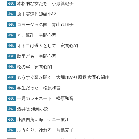
本格的な女たち 小原眞紀子
小説
原里実連作短編小説
小説
コラージュの国 青山YURI子
小説
ど、泥卍 寅間心閑
小説
オトコは遅々として 寅間心閑
小説
助平ども 寅間心閑
小説
松の牢 寅間心閑
小説
もうすぐ幕が開く 大畑ゆかり原案 寅間心閑作
小説
学生だった 松原和音
小説
一月のレモネード 松原和音
小説
酒井聡 短編小説
小説
小説四角い海 ケニー敏江
小説
ふうらり、ゆれる 片島麦子
小説