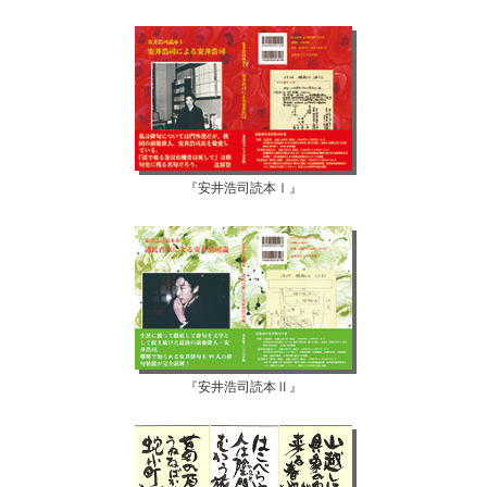
『安井浩司読本Ⅰ』
『安井浩司読本Ⅱ』