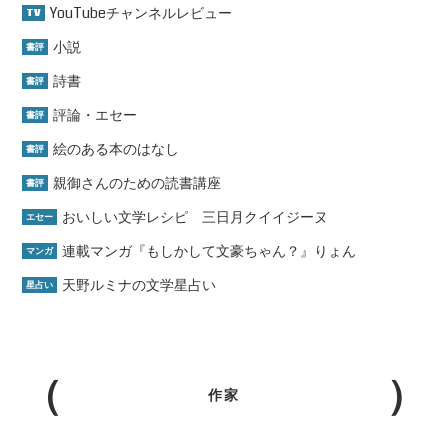
YouTubeチャンネルレビュー
TV
小説
書評
詩書
書評
評論・エセー
書評
絵のある本のはなし
書評
親御さんのための読書講座
書評
おいしい文学レシピ 三日月クイイジーヌ
エセー
連載マンガ『もしかして文豪ちゃん？』りょん
マンガ
天野ルミナの文学星占い
星占い
作家