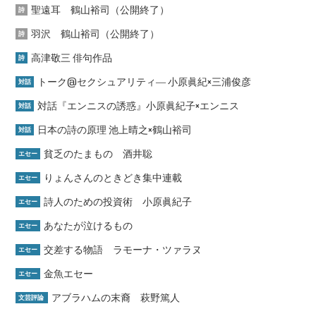
聖遠耳 鶴山裕司（公開終了）
詩
羽沢 鶴山裕司（公開終了）
詩
高津敬三 俳句作品
詩
トーク@セクシュアリティ― 小原眞紀×三浦俊彦
対話
対話『エンニスの誘惑』小原眞紀子×エンニス
対話
日本の詩の原理 池上晴之×鶴山裕司
対話
貧乏のたまもの 酒井聡
エセー
りょんさんのときどき集中連載
エセー
詩人のための投資術 小原眞紀子
エセー
あなたが泣けるもの
エセー
交差する物語 ラモーナ・ツァラヌ
エセー
金魚エセー
エセー
アブラハムの末裔 萩野篤人
文芸評論