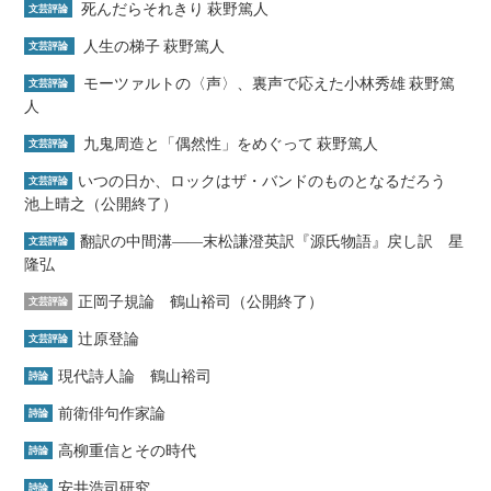
死んだらそれきり 萩野篤人
文芸評論
人生の梯子 萩野篤人
文芸評論
モーツァルトの〈声〉、裏声で応えた小林秀雄 萩野篤
文芸評論
人
九鬼周造と「偶然性」をめぐって 萩野篤人
文芸評論
いつの日か、ロックはザ・バンドのものとなるだろう
文芸評論
池上晴之（公開終了）
翻訳の中間溝――末松謙澄英訳『源氏物語』戻し訳 星
文芸評論
隆弘
正岡子規論 鶴山裕司（公開終了）
文芸評論
辻原登論
文芸評論
現代詩人論 鶴山裕司
詩論
前衛俳句作家論
詩論
高柳重信とその時代
詩論
安井浩司研究
詩論