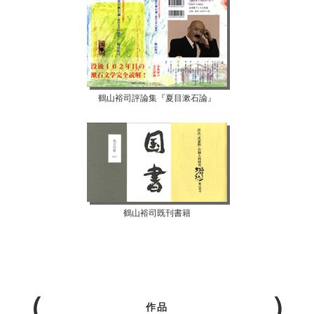
鶴山裕司評論集『夏目漱石論』
鶴山裕司既刊書籍
作品