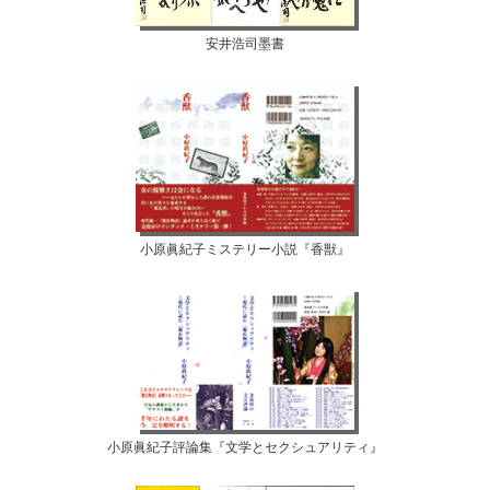
安井浩司墨書
小原眞紀子ミステリー小説『香獣』
小原眞紀子評論集『文学とセクシュアリティ』