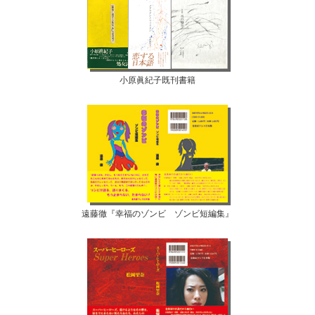
小原眞紀子既刊書籍
遠藤徹『幸福のゾンビ ゾンビ短編集』