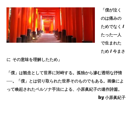
「僕が泣く
のは痛みの
ためでなく /
たった一人
で生まれた
ため / 今まさ
に その意味を理解したため」
「僕」は観念として世界に対峙する。孤独から滲む透明な抒情
──。「僕」とは切り取られた世界そのものでもある。画像によ
って喚起されたペルソナ手法による、小原眞紀子の連作詩篇。
by 小原眞紀子