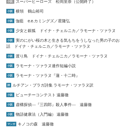
スーパーヒーローズ 松岡里奈（公開終了）
小説
横領 鶴山裕司
小説
伽藍 e.e.カミングズ／星隆弘
小説
少女と銀狐 ドイナ・チェルニカ／ラモーナ・ツァラヌ
小説
実のにがい桜の木と生きる気もちをうしなった男の子のお
小説
話 ドイナ・チェルニカ／ラモーナ・ツァラヌ
渡り鳥 ドイナ・チェルニカ／ラモーナ・ツァラヌ
小説
ラモーナ・ツァラヌ連作短編小説
小説
ラモーナ・ツァラヌ『蓮・十二時』
小説
ルチアン・ブラガ詩集 ラモーナ・ツァラヌ訳
詩
ビューチーコンテスト 遠藤徹
小説
虚構探偵―『三四郎』殺人事件― 遠藤徹
小説
物語健康法（入門編） 遠藤徹
小説
キノコの森 遠藤徹
マンガ