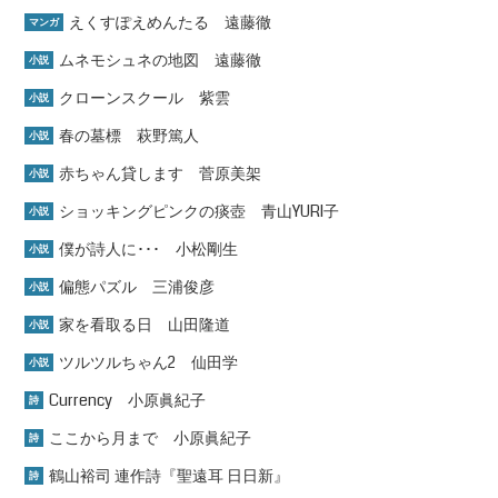
えくすぽえめんたる 遠藤徹
マンガ
ムネモシュネの地図 遠藤徹
小説
クローンスクール 紫雲
小説
春の墓標 萩野篤人
小説
赤ちゃん貸します 菅原美架
小説
ショッキングピンクの痰壺 青山YURI子
小説
僕が詩人に･･･ 小松剛生
小説
偏態パズル 三浦俊彦
小説
家を看取る日 山田隆道
小説
ツルツルちゃん2 仙田学
小説
Currency 小原眞紀子
詩
ここから月まで 小原眞紀子
詩
鶴山裕司 連作詩『聖遠耳 日日新』
詩