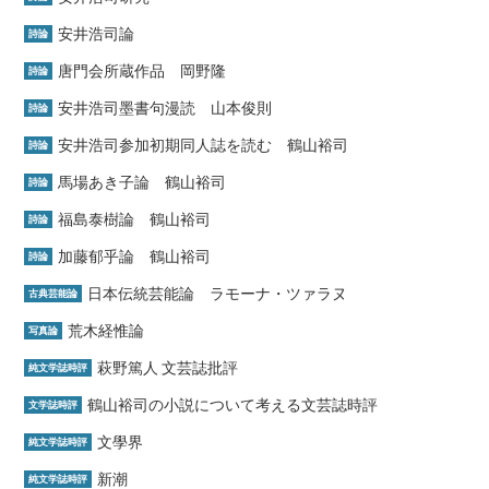
安井浩司論
詩論
唐門会所蔵作品 岡野隆
詩論
安井浩司墨書句漫読 山本俊則
詩論
安井浩司参加初期同人誌を読む 鶴山裕司
詩論
馬場あき子論 鶴山裕司
詩論
福島泰樹論 鶴山裕司
詩論
加藤郁乎論 鶴山裕司
詩論
日本伝統芸能論 ラモーナ・ツァラヌ
古典芸能論
荒木経惟論
写真論
萩野篤人 文芸誌批評
純文学誌時評
鶴山裕司の小説について考える文芸誌時評
文学誌時評
文學界
純文学誌時評
新潮
純文学誌時評