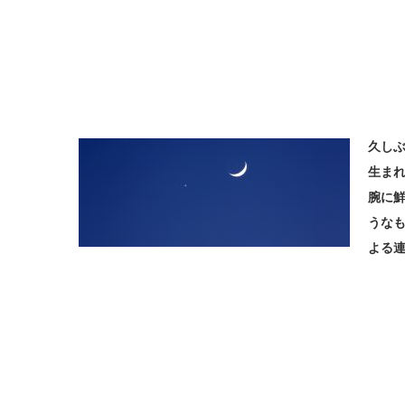
久し
生ま
腕に
うなも
よる連