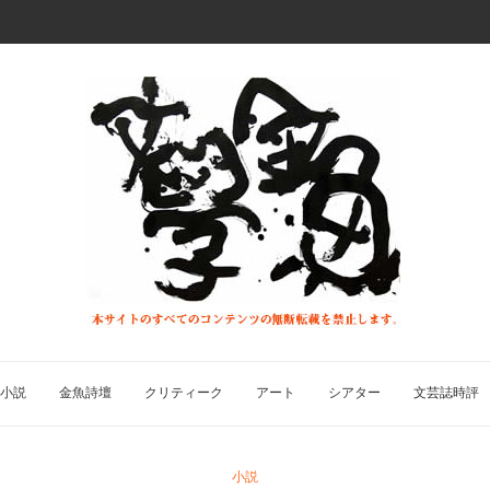
小説
金魚詩壇
クリティーク
アート
シアター
文芸誌時評
小説