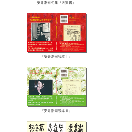
安井浩司句集『天獄書』
『安井浩司読本Ⅰ』
『安井浩司読本Ⅱ』