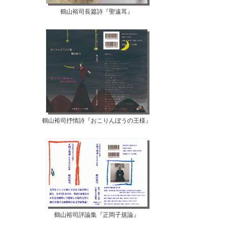
鶴山裕司長篇詩『聖遠耳』
鶴山裕司抒情詩『おこりんぼうの王様』
鶴山裕司評論集『正岡子規論』