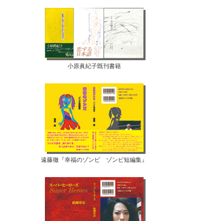
小原眞紀子既刊書籍
遠藤徹『幸福のゾンビ ゾンビ短編集』