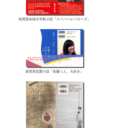
松岡里奈純文学私小説『スーパーヒーローズ』
原里実恋愛小説『佐藤くん、大好き』