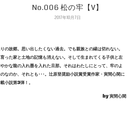
No.006 松の牢【V】
2017年10月7日
ぶりの故郷。思い出したくない過去。でも親族との縁は切れない。
れ育った家と土地の記憶も消えない。そして生まれてくる子供と左
鮮やかな龍の入れ墨を入れた旦那。それはわたしにとって、牢のよ
のなのか、それとも･･･。辻原登奨励小説賞受賞作家・寅間心閑に
載小説第3弾！。
by 寅間心閑