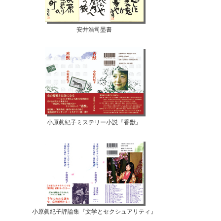
安井浩司墨書
小原眞紀子ミステリー小説『香獣』
小原眞紀子評論集『文学とセクシュアリティ』