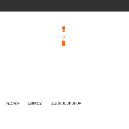
総合文学ウェブ情報誌 文学金魚
詩誌時評
編集後記
金魚屋 BOOK SHOP