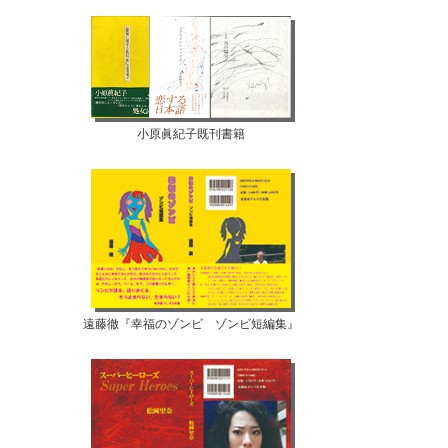
小原眞紀子既刊書籍
遠藤徹『幸福のゾンビ ゾンビ短編集』