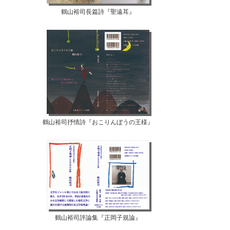
鶴山裕司長篇詩『聖遠耳』
鶴山裕司抒情詩『おこりんぼうの王様』
鶴山裕司評論集『正岡子規論』