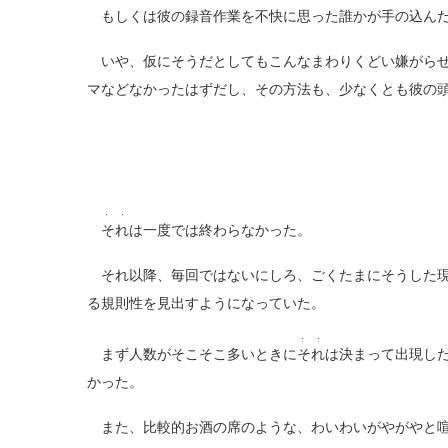
もしくは彼の録音作業を不快に思った誰かが手の込んだ
いや、仮にそうだとしてもこんなまわりくどい嫌がらせ
マなどなかったはずだし、その方法も、少なくとも彼の
・ ・
それ
は一度では終わらなかった。
それ以降、毎回ではないにしろ、ごくたまにそうした現
る規則性を見出すようになっていた。
・ ・
まず人数がそこそこ多いときに
それ
は決まって出現し
かった。
また、比較的お酒の席のような、わいわいがやがやと喧