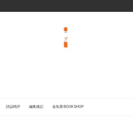
総合文学ウェブ情報誌 文学金魚
詩誌時評
編集後記
金魚屋 BOOK SHOP