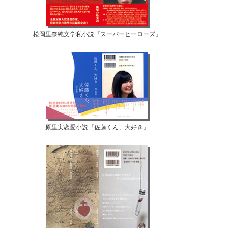
松岡里奈純文学私小説『スーパーヒーローズ』
原里実恋愛小説『佐藤くん、大好き』