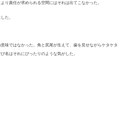
に
より
責任が求められる空間には
それ
は出てこなかった。
にした。
の意味ではなかった。角と尻尾が生えて、歯を見せながらケタケタ
・ ・
呼び名は
それ
にぴったりのような気がした。