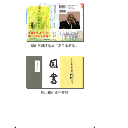
鶴山裕司評論集『夏目漱石論』
鶴山裕司既刊書籍