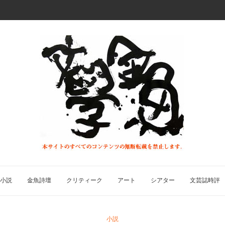
小説
金魚詩壇
クリティーク
アート
シアター
文芸誌時評
小説