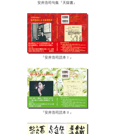
安井浩司句集『天獄書』
『安井浩司読本Ⅰ』
『安井浩司読本Ⅱ』