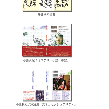
安井浩司墨書
小原眞紀子ミステリー小説『香獣』
小原眞紀子評論集『文学とセクシュアリティ』