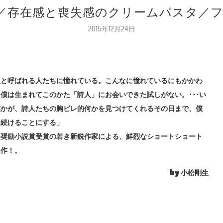
る風景／存在感と喪失感のクリームパスタ／
2015年12月24日
人と呼ばれる人たちに憧れている。こんなに憧れているにもかかわ
僕は生まれてこのかた「詩人」にお会いできた試しがない。･･･い
誰かが、詩人たちの胸ビレ的何かを見つけてくれるその日まで、僕
き続けることにする」
登奨励小説賞受賞の若き新鋭作家による、鮮烈なショートショート
連作！。
by 小松剛生