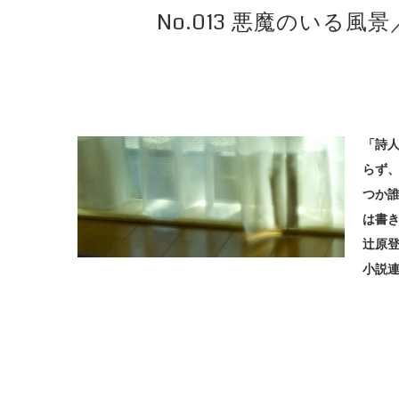
No.013 悪魔のい
「詩
らず、
つか
は書
辻原
小説