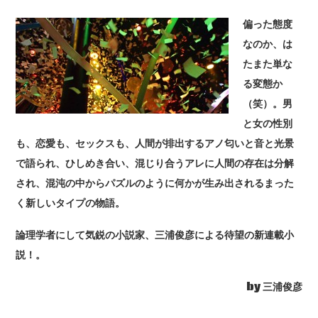
偏った態度
なのか、は
たまた単な
る変態か
（笑）。男
と女の性別
も、恋愛も、セックスも、人間が排出するアノ匂いと音と光景
で語られ、ひしめき合い、混じり合うアレに人間の存在は分解
され、混沌の中からパズルのように何かが生み出されるまった
く新しいタイプの物語。
論理学者にして気鋭の小説家、三浦俊彦による待望の新連載小
説！。
by 三浦俊彦