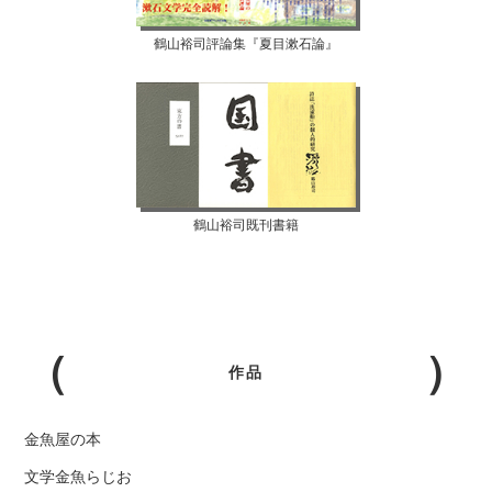
鶴山裕司評論集『夏目漱石論』
鶴山裕司既刊書籍
作品
金魚屋の本
文学金魚らじお