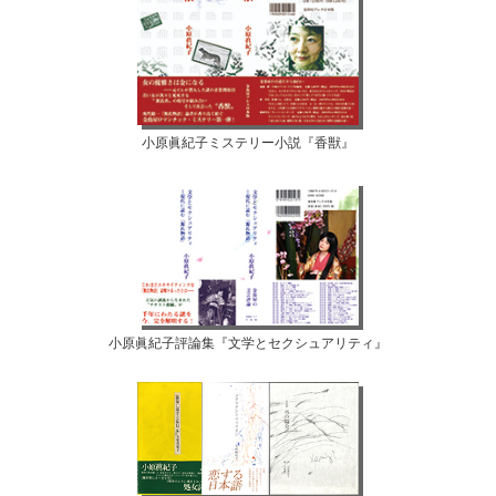
小原眞紀子ミステリー小説『香獣』
小原眞紀子評論集『文学とセクシュアリティ』