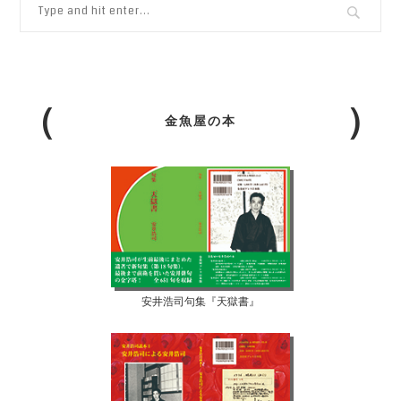
金魚屋の本
安井浩司句集『天獄書』