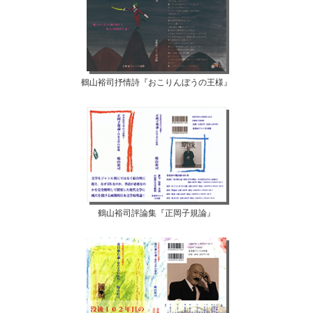
鶴山裕司抒情詩『おこりんぼうの王様』
鶴山裕司評論集『正岡子規論』