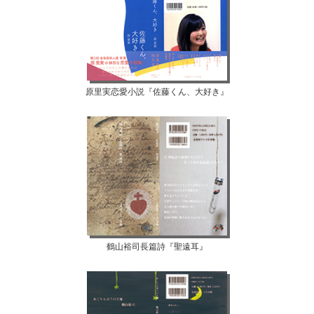
原里実恋愛小説『佐藤くん、大好き』
鶴山裕司長篇詩『聖遠耳』