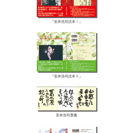
『安井浩司読本Ⅰ』
『安井浩司読本Ⅱ』
安井浩司墨書