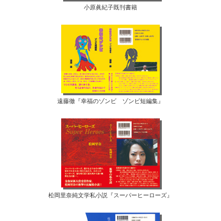
小原眞紀子既刊書籍
遠藤徹『幸福のゾンビ ゾンビ短編集』
松岡里奈純文学私小説『スーパーヒーローズ』