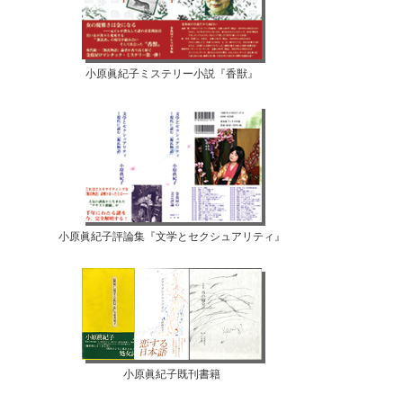
小原眞紀子ミステリー小説『香獣』
小原眞紀子評論集『文学とセクシュアリティ』
小原眞紀子既刊書籍