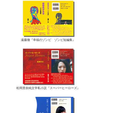
遠藤徹『幸福のゾンビ ゾンビ短編集』
松岡里奈純文学私小説『スーパーヒーローズ』