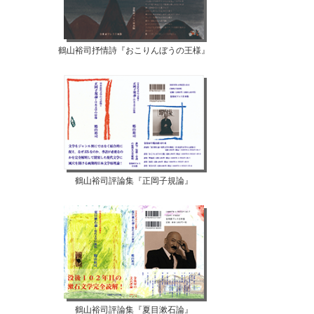
鶴山裕司抒情詩『おこりんぼうの王様』
鶴山裕司評論集『正岡子規論』
鶴山裕司評論集『夏目漱石論』