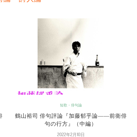
短歌・俳句論
俳
鶴山裕司 俳句評論『加藤郁乎論――前衛俳
句の行方』（中編）
2022年2月10日