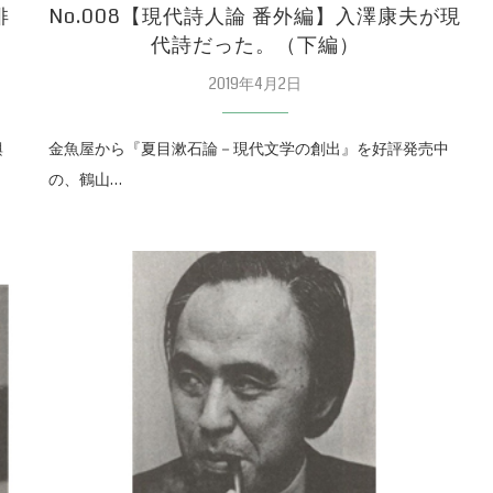
俳
No.008【現代詩人論 番外編】入澤康夫が現
代詩だった。（下編）
2019年4月2日
興
金魚屋から『夏目漱石論－現代文学の創出』を好評発売中
の、鶴山…