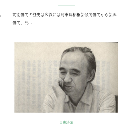
興
前衛俳句の歴史は広義には河東碧梧桐新傾向俳句から新興
俳句、兜…
自由詩論