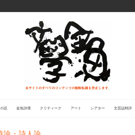
小説
金魚詩壇
クリティーク
アート
シアター
文芸誌時評
詩論・詩人論