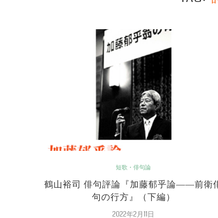
短歌・俳句論
鶴山裕司 俳句評論『加藤郁乎論――前衛
句の行方』（下編）
2022年2月11日