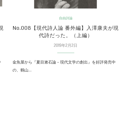
自由詩論
現
No.008【現代詩人論 番外編】入澤康夫が現
代詩だった。（上編）
2019年2月2日
中
金魚屋から『夏目漱石論－現代文学の創出』を好評発売中
の、鶴山…