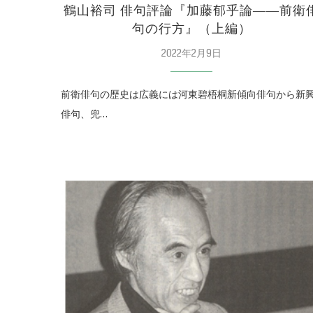
鶴山裕司 俳句評論『加藤郁乎論――前衛
句の行方』（上編）
2022年2月9日
前衛俳句の歴史は広義には河東碧梧桐新傾向俳句から新
俳句、兜…