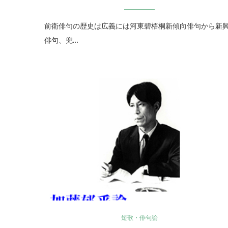
前衛俳句の歴史は広義には河東碧梧桐新傾向俳句から新
俳句、兜…
短歌・俳句論