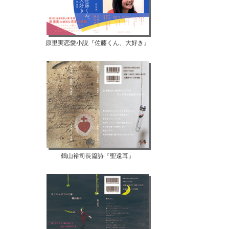
原里実恋愛小説『佐藤くん、大好き』
鶴山裕司長篇詩『聖遠耳』