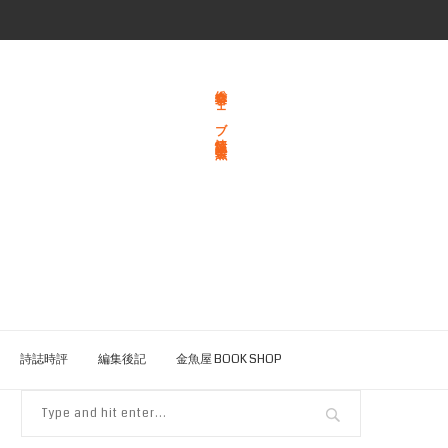
総合文学ウェブ情報誌 文学金魚
詩誌時評
編集後記
金魚屋 BOOK SHOP