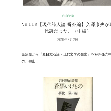
自由詩論
No.008【現代詩人論 番外編】入澤康夫が
代詩だった。（中編）
2019年3月2日
金魚屋から『夏目漱石論－現代文学の創出』を好評発売
の、鶴山…