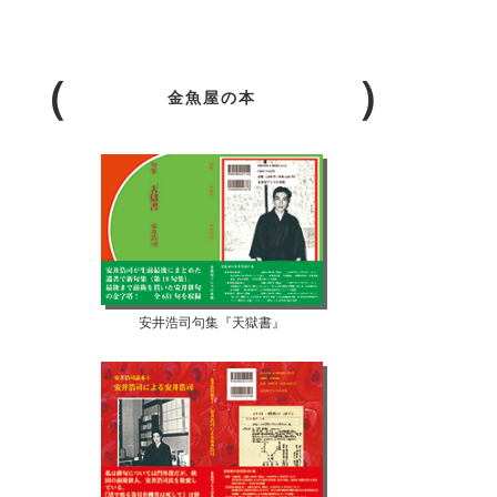
金魚屋の本
安井浩司句集『天獄書』