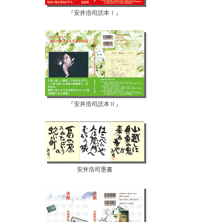
『安井浩司読本Ⅰ』
『安井浩司読本Ⅱ』
安井浩司墨書