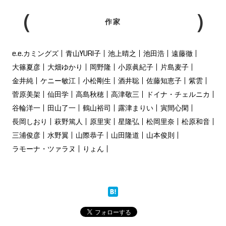
作家
e.e.カミングズ
青山YURI子
池上晴之
池田浩
遠藤徹
大篠夏彦
大畑ゆかり
岡野隆
小原眞紀子
片島麦子
金井純
ケニー敏江
小松剛生
酒井聡
佐藤知恵子
紫雲
菅原美架
仙田学
高島秋穂
高津敬三
ドイナ・チェルニカ
谷輪洋一
田山了一
鶴山裕司
露津まりい
寅間心閑
長岡しおり
萩野篤人
原里実
星隆弘
松岡里奈
松原和音
三浦俊彦
水野翼
山際恭子
山田隆道
山本俊則
ラモーナ・ツァラヌ
りょん