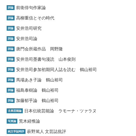
前衛俳句作家論
詩論
高柳重信とその時代
詩論
安井浩司研究
詩論
安井浩司論
詩論
唐門会所蔵作品 岡野隆
詩論
安井浩司墨書句漫読 山本俊則
詩論
安井浩司参加初期同人誌を読む 鶴山裕司
詩論
馬場あき子論 鶴山裕司
詩論
福島泰樹論 鶴山裕司
詩論
加藤郁乎論 鶴山裕司
詩論
日本伝統芸能論 ラモーナ・ツァラヌ
古典芸能論
荒木経惟論
写真論
萩野篤人 文芸誌批評
純文学誌時評