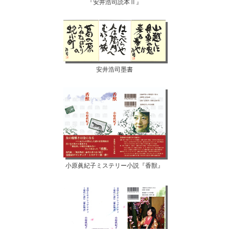
『安井浩司読本Ⅱ』
安井浩司墨書
小原眞紀子ミステリー小説『香獣』