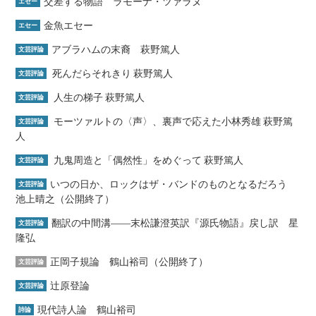
交差する物語 ラモーナ・ツァラヌ
エセー
金魚エセー
エセー
アブラハムの末裔 萩野篤人
文芸評論
死んだらそれきり 萩野篤人
文芸評論
人生の梯子 萩野篤人
文芸評論
モーツァルトの〈声〉、裏声で応えた小林秀雄 萩野篤
文芸評論
人
九鬼周造と「偶然性」をめぐって 萩野篤人
文芸評論
いつの日か、ロックはザ・バンドのものとなるだろう
文芸評論
池上晴之（公開終了）
翻訳の中間溝――末松謙澄英訳『源氏物語』戻し訳 星
文芸評論
隆弘
正岡子規論 鶴山裕司（公開終了）
文芸評論
辻原登論
文芸評論
現代詩人論 鶴山裕司
詩論