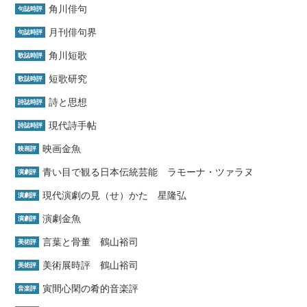
角川俳句
句誌時評
月刊俳句界
句誌時評
角川短歌
歌誌時評
短歌研究
歌誌時評
詩と思想
詩誌時評
現代詩手帖
詩誌時評
映画金魚
映画評
青い目で観る日本伝統芸能 ラモーナ・ツァラヌ
演劇評
現代演劇の見（せ）かた 星隆弘
演劇評
演劇金魚
演劇評
言葉と骨董 鶴山裕司
美術評
美術展時評 鶴山裕司
美術評
寅間心閑の肴的音楽評
音楽評