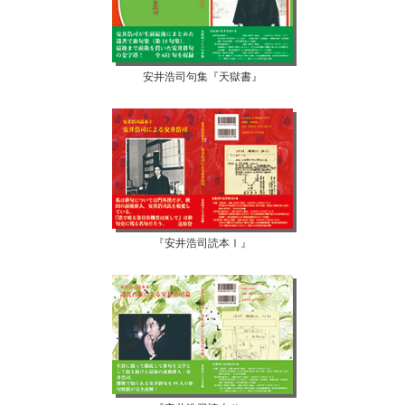
安井浩司句集『天獄書』
『安井浩司読本Ⅰ』