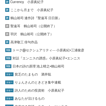
Currency 小原眞紀子
詩
ここから月まで 小原眞紀子
詩
鶴山裕司 連作詩『聖遠耳 日日新』
詩
聖遠耳 鶴山裕司（公開終了）
詩
羽沢 鶴山裕司（公開終了）
詩
高津敬三 俳句作品
詩
トーク@セクシュアリティ― 小原眞紀×三浦俊彦
対話
対話『エンニスの誘惑』小原眞紀子×エンニス
対話
日本の詩の原理 池上晴之×鶴山裕司
対話
貧乏のたまもの 酒井聡
エセー
りょんさんのときどき集中連載
エセー
詩人のための投資術 小原眞紀子
エセー
あなたが泣けるもの
エセー