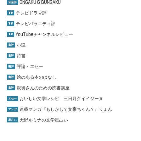
ONGAKU & BUNGAKU
音楽評
テレビドラマ評
TV
テレビバラエティ評
TV
YouTubeチャンネルレビュー
TV
小説
書評
詩書
書評
評論・エセー
書評
絵のある本のはなし
書評
親御さんのための読書講座
書評
おいしい文学レシピ 三日月クイイジーヌ
エセー
連載マンガ『もしかして文豪ちゃん？』りょん
マンガ
天野ルミナの文学星占い
星占い