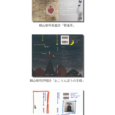
鶴山裕司長篇詩『聖遠耳』
鶴山裕司抒情詩『おこりんぼうの王様』