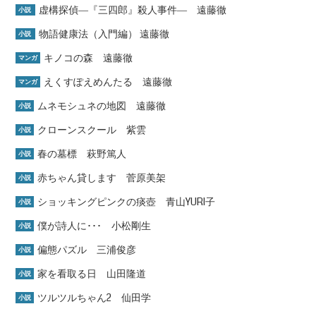
虚構探偵―『三四郎』殺人事件― 遠藤徹
小説
物語健康法（入門編） 遠藤徹
小説
キノコの森 遠藤徹
マンガ
えくすぽえめんたる 遠藤徹
マンガ
ムネモシュネの地図 遠藤徹
小説
クローンスクール 紫雲
小説
春の墓標 萩野篤人
小説
赤ちゃん貸します 菅原美架
小説
ショッキングピンクの痰壺 青山YURI子
小説
僕が詩人に･･･ 小松剛生
小説
偏態パズル 三浦俊彦
小説
家を看取る日 山田隆道
小説
ツルツルちゃん2 仙田学
小説