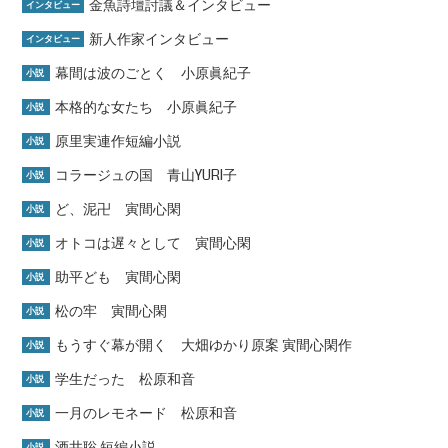
金魚詩壇討議＆インタビュー
インタビュー
新人作家インタビュー
インタビュー
幕間は波のごとく 小原眞紀子
小説
本格的な女たち 小原眞紀子
小説
原里実連作短編小説
小説
コラージュの国 青山YURI子
小説
ど、泥卍 寅間心閑
小説
オトコは遅々として 寅間心閑
小説
助平ども 寅間心閑
小説
松の牢 寅間心閑
小説
もうすぐ幕が開く 大畑ゆかり原案 寅間心閑作
小説
学生だった 松原和音
小説
一月のレモネード 松原和音
小説
酒井聡 短編小説
小説