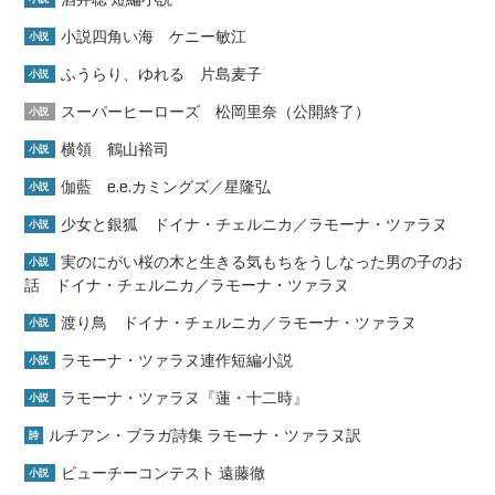
小説四角い海 ケニー敏江
小説
ふうらり、ゆれる 片島麦子
小説
スーパーヒーローズ 松岡里奈（公開終了）
小説
横領 鶴山裕司
小説
伽藍 e.e.カミングズ／星隆弘
小説
少女と銀狐 ドイナ・チェルニカ／ラモーナ・ツァラヌ
小説
実のにがい桜の木と生きる気もちをうしなった男の子のお
小説
話 ドイナ・チェルニカ／ラモーナ・ツァラヌ
渡り鳥 ドイナ・チェルニカ／ラモーナ・ツァラヌ
小説
ラモーナ・ツァラヌ連作短編小説
小説
ラモーナ・ツァラヌ『蓮・十二時』
小説
ルチアン・ブラガ詩集 ラモーナ・ツァラヌ訳
詩
ビューチーコンテスト 遠藤徹
小説