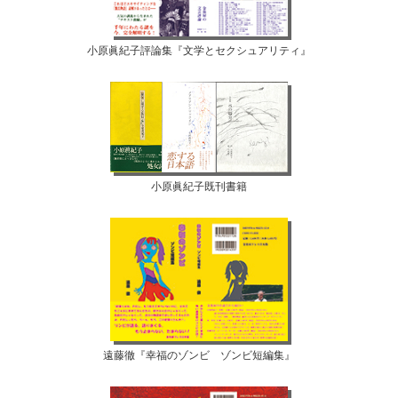
小原眞紀子評論集『文学とセクシュアリティ』
小原眞紀子既刊書籍
遠藤徹『幸福のゾンビ ゾンビ短編集』