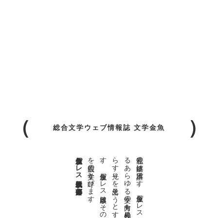
総合文学ウェブ情報誌 文学金魚
金魚屋プレス日本版代表 齋藤都
。
私達の
故郷は
日本語で
す
。
金魚屋プ
レ
ス
日本版は
、
日本語で
書か
れ
る
あ
ら
ゆ
る
文学の
方向を
見極め
、
私達の
精神の
行く
末を
照
ら
す
光り
を
見出そ
う
と
す
る
も
の
で
す
。
金魚屋プ
レ
ス
日本版は
そ
の
光り
の
す
べ
て
を
広義の
文学と
呼び
ま
す