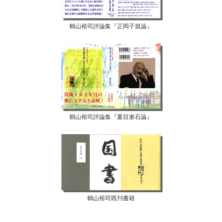
鶴山裕司評論集『正岡子規論』
鶴山裕司評論集『夏目漱石論』
鶴山裕司既刊書籍