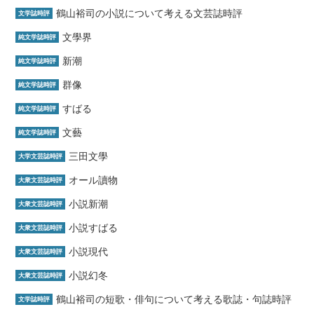
鶴山裕司の小説について考える文芸誌時評
文学誌時評
文學界
純文学誌時評
新潮
純文学誌時評
群像
純文学誌時評
すばる
純文学誌時評
文藝
純文学誌時評
三田文學
大学文芸誌時評
オール讀物
大衆文芸誌時評
小説新潮
大衆文芸誌時評
小説すばる
大衆文芸誌時評
小説現代
大衆文芸誌時評
小説幻冬
大衆文芸誌時評
鶴山裕司の短歌・俳句について考える歌誌・句誌時評
文学誌時評