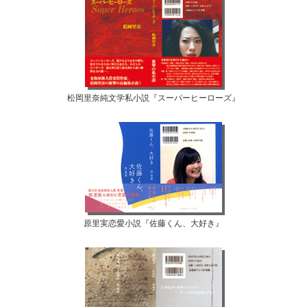
松岡里奈純文学私小説『スーパーヒーローズ』
原里実恋愛小説『佐藤くん、大好き』