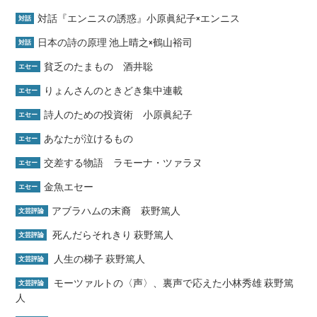
対話『エンニスの誘惑』小原眞紀子×エンニス
対話
日本の詩の原理 池上晴之×鶴山裕司
対話
貧乏のたまもの 酒井聡
エセー
りょんさんのときどき集中連載
エセー
詩人のための投資術 小原眞紀子
エセー
あなたが泣けるもの
エセー
交差する物語 ラモーナ・ツァラヌ
エセー
金魚エセー
エセー
アブラハムの末裔 萩野篤人
文芸評論
死んだらそれきり 萩野篤人
文芸評論
人生の梯子 萩野篤人
文芸評論
モーツァルトの〈声〉、裏声で応えた小林秀雄 萩野篤
文芸評論
人