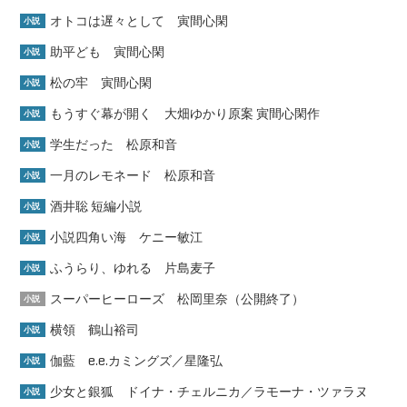
オトコは遅々として 寅間心閑
小説
助平ども 寅間心閑
小説
松の牢 寅間心閑
小説
もうすぐ幕が開く 大畑ゆかり原案 寅間心閑作
小説
学生だった 松原和音
小説
一月のレモネード 松原和音
小説
酒井聡 短編小説
小説
小説四角い海 ケニー敏江
小説
ふうらり、ゆれる 片島麦子
小説
スーパーヒーローズ 松岡里奈（公開終了）
小説
横領 鶴山裕司
小説
伽藍 e.e.カミングズ／星隆弘
小説
少女と銀狐 ドイナ・チェルニカ／ラモーナ・ツァラヌ
小説