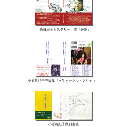
小原眞紀子ミステリー小説『香獣』
小原眞紀子評論集『文学とセクシュアリティ』
小原眞紀子既刊書籍