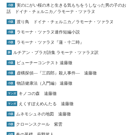
実のにがい桜の木と生きる気もちをうしなった男の子のお
小説
話 ドイナ・チェルニカ／ラモーナ・ツァラヌ
渡り鳥 ドイナ・チェルニカ／ラモーナ・ツァラヌ
小説
ラモーナ・ツァラヌ連作短編小説
小説
ラモーナ・ツァラヌ『蓮・十二時』
小説
ルチアン・ブラガ詩集 ラモーナ・ツァラヌ訳
詩
ビューチーコンテスト 遠藤徹
小説
虚構探偵―『三四郎』殺人事件― 遠藤徹
小説
物語健康法（入門編） 遠藤徹
小説
キノコの森 遠藤徹
マンガ
えくすぽえめんたる 遠藤徹
マンガ
ムネモシュネの地図 遠藤徹
小説
クローンスクール 紫雲
小説
春の墓標 萩野篤人
小説