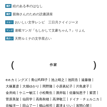
絵のある本のはなし
書評
親御さんのための読書講座
書評
おいしい文学レシピ 三日月クイイジーヌ
エセー
連載マンガ『もしかして文豪ちゃん？』りょん
マンガ
天野ルミナの文学星占い
星占い
作家
e.e.カミングズ
青山YURI子
池上晴之
池田浩
遠藤徹
大篠夏彦
大畑ゆかり
岡野隆
小原眞紀子
片島麦子
金井純
ケニー敏江
小松剛生
酒井聡
佐藤知恵子
紫雲
菅原美架
仙田学
高島秋穂
高津敬三
ドイナ・チェルニカ
谷輪洋一
田山了一
鶴山裕司
露津まりい
寅間心閑