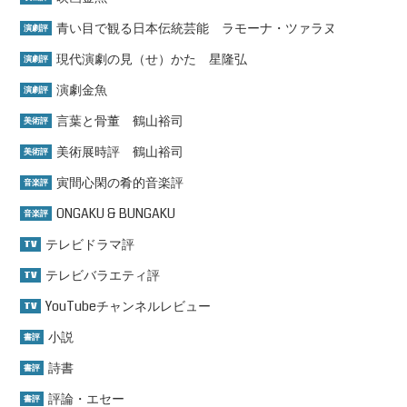
青い目で観る日本伝統芸能 ラモーナ・ツァラヌ
演劇評
現代演劇の見（せ）かた 星隆弘
演劇評
演劇金魚
演劇評
言葉と骨董 鶴山裕司
美術評
美術展時評 鶴山裕司
美術評
寅間心閑の肴的音楽評
音楽評
ONGAKU & BUNGAKU
音楽評
テレビドラマ評
TV
テレビバラエティ評
TV
YouTubeチャンネルレビュー
TV
小説
書評
詩書
書評
評論・エセー
書評