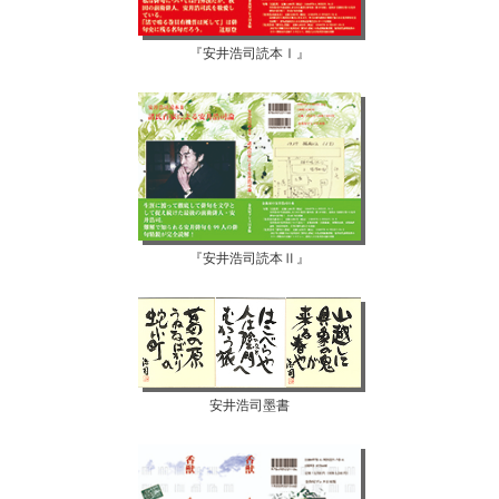
『安井浩司読本Ⅰ』
『安井浩司読本Ⅱ』
安井浩司墨書