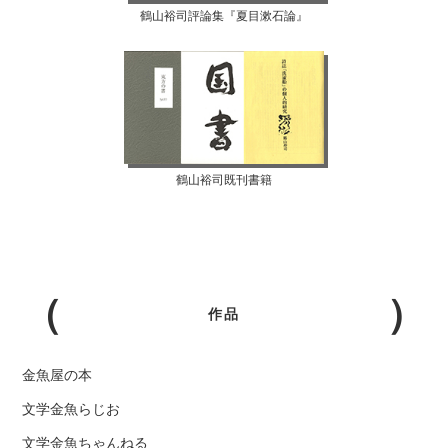
鶴山裕司評論集『夏目漱石論』
鶴山裕司既刊書籍
作品
金魚屋の本
文学金魚らじお
文学金魚ちゃんねる