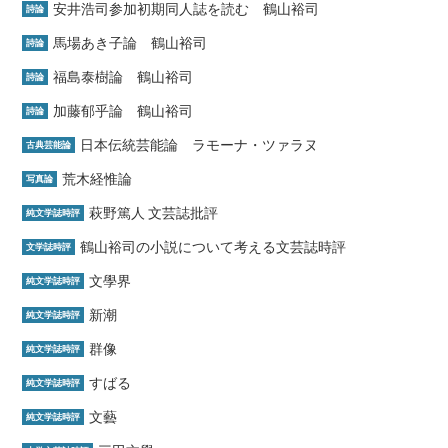
安井浩司参加初期同人誌を読む 鶴山裕司
詩論
馬場あき子論 鶴山裕司
詩論
福島泰樹論 鶴山裕司
詩論
加藤郁乎論 鶴山裕司
詩論
日本伝統芸能論 ラモーナ・ツァラヌ
古典芸能論
荒木経惟論
写真論
萩野篤人 文芸誌批評
純文学誌時評
鶴山裕司の小説について考える文芸誌時評
文学誌時評
文學界
純文学誌時評
新潮
純文学誌時評
群像
純文学誌時評
すばる
純文学誌時評
文藝
純文学誌時評