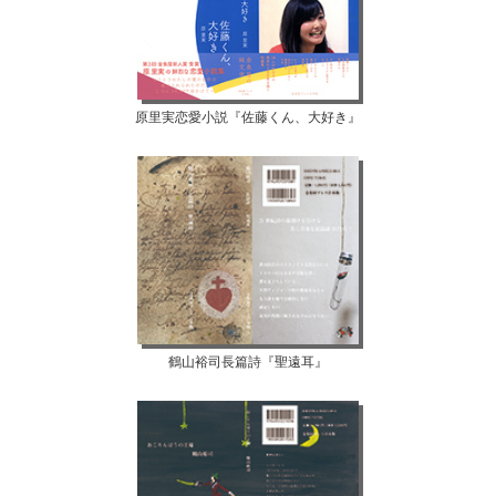
原里実恋愛小説『佐藤くん、大好き』
鶴山裕司長篇詩『聖遠耳』