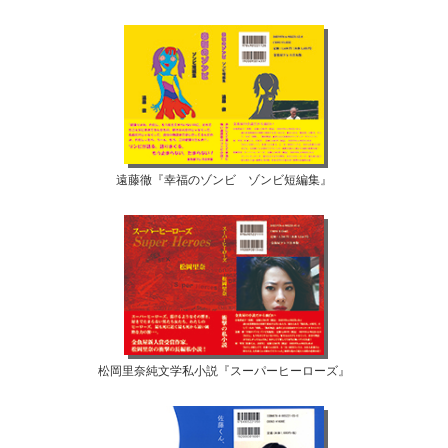
遠藤徹『幸福のゾンビ ゾンビ短編集』
松岡里奈純文学私小説『スーパーヒーローズ』