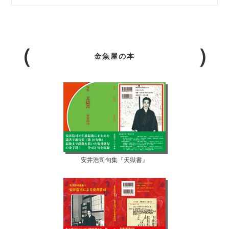
金魚屋の本
安井浩司句集『天獄書』