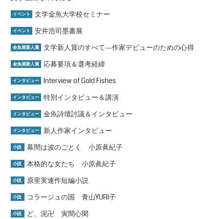
文学金魚大学校セミナー
イベント
安井浩司墨書展
イベント
文学新人賞のすべて―作家デビューのための心得
金魚屋新人賞
応募要項＆選考経緯
金魚屋新人賞
Interview of Gold Fishes
インタビュー
特別インタビュー＆講演
インタビュー
金魚詩壇討議＆インタビュー
インタビュー
新人作家インタビュー
インタビュー
幕間は波のごとく 小原眞紀子
小説
本格的な女たち 小原眞紀子
小説
原里実連作短編小説
小説
コラージュの国 青山YURI子
小説
ど、泥卍 寅間心閑
小説