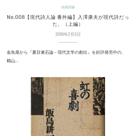
自由詩論
No.008【現代詩人論 番外編】入澤康夫が現代詩だっ
た。（上編）
2019年2月2日
金魚屋から『夏目漱石論－現代文学の創出』を好評発売中の、
鶴山…