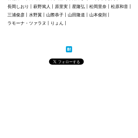
長岡しおり
萩野篤人
原里実
星隆弘
松岡里奈
松原和音
三浦俊彦
水野翼
山際恭子
山田隆道
山本俊則
ラモーナ・ツァラヌ
りょん