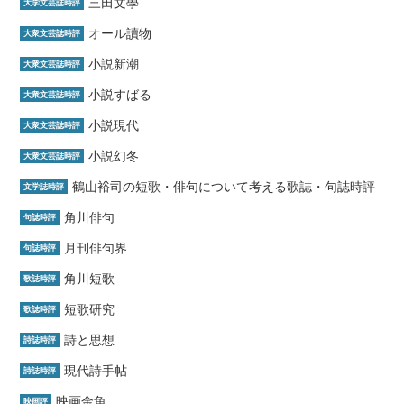
三田文學
大学文芸誌時評
オール讀物
大衆文芸誌時評
小説新潮
大衆文芸誌時評
小説すばる
大衆文芸誌時評
小説現代
大衆文芸誌時評
小説幻冬
大衆文芸誌時評
鶴山裕司の短歌・俳句について考える歌誌・句誌時評
文学誌時評
角川俳句
句誌時評
月刊俳句界
句誌時評
角川短歌
歌誌時評
短歌研究
歌誌時評
詩と思想
詩誌時評
現代詩手帖
詩誌時評
映画金魚
映画評