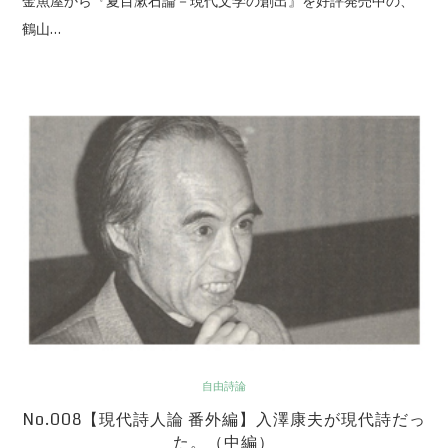
金魚屋から『夏目漱石論－現代文学の創出』を好評発売中の、
鶴山…
自由詩論
No.008【現代詩人論 番外編】入澤康夫が現代詩だっ
た。（中編）