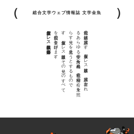
総合文学ウェブ情報誌 文学金魚
金魚屋プレス日本版代表 齋藤都
。
私達の
故郷は
日本語で
す
。
金魚屋プ
レ
ス
日本版は
、
日本語で
書か
れ
る
あ
ら
ゆ
る
文学の
方向を
見極め
、
私達の
精神の
行く
末を
照
ら
す
光り
を
見出そ
う
と
す
る
も
の
で
す
。
金魚屋プ
レ
ス
日本版は
そ
の
光り
の
す
べ
て
を
広義の
文学と
呼び
ま
す