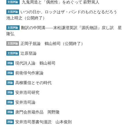
九鬼周造と「偶然性」をめぐって 萩野篤人
文芸評論
いつの日か、ロックはザ・バンドのものとなるだろう
文芸評論
池上晴之（公開終了）
翻訳の中間溝――末松謙澄英訳『源氏物語』戻し訳 星
文芸評論
隆弘
正岡子規論 鶴山裕司（公開終了）
文芸評論
辻原登論
文芸評論
現代詩人論 鶴山裕司
詩論
前衛俳句作家論
詩論
高柳重信とその時代
詩論
安井浩司研究
詩論
安井浩司論
詩論
唐門会所蔵作品 岡野隆
詩論
安井浩司墨書句漫読 山本俊則
詩論