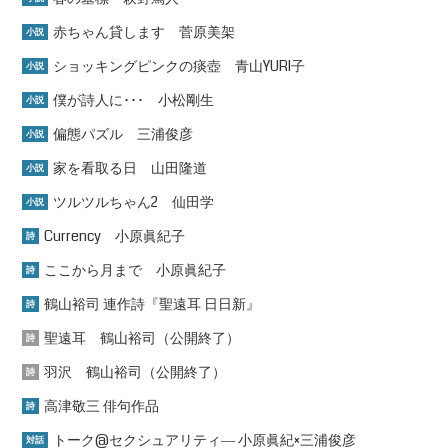
赤ちゃん貸します 菅原美架
小説
ショッキングピンクの痰壺 青山YURI子
小説
僕が詩人に･･･ 小松剛生
小説
偏態パズル 三浦俊彦
小説
家を看取る日 山田隆道
小説
ツルツルちゃん2 仙田学
小説
Currency 小原眞紀子
詩
ここから月まで 小原眞紀子
詩
鶴山裕司 連作詩『聖遠耳 日日新』
詩
聖遠耳 鶴山裕司（公開終了）
詩
羽沢 鶴山裕司（公開終了）
詩
高津敬三 俳句作品
詩
トーク@セクシュアリティ― 小原眞紀×三浦俊彦
対話