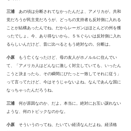
三浦
あの頃は分断されてなかったんだよ、アメリカが。共和
党だろうが民主党だろうが、どっちの支持者も反対側に入れる
ことが結構あったんでね。だからレーガンはほとんどの州を獲
ったでしょ。今、あり得ないから。５％ぐらいは反対側に入れ
るらしいんだけど、昔に比べるともう絶対なの。分断は。
小原
もう亡くなったけど、母の友人がホノルルに住んでい
て、「アメリカ人はどんなに激しく対立していても、いったん
こうと決まったら、その瞬間にびたっと一致してそれに従う」
って言ってたけど、今はそうじゃないよね。なんであんな国に
なっちゃったんだろうね。
三浦
何が原因なのか、だよ。本当に。絶対にお互い譲れない
ような、何のトピックなのかな。
小原
そういうのってね、たいてい経済なんだよね。経済格