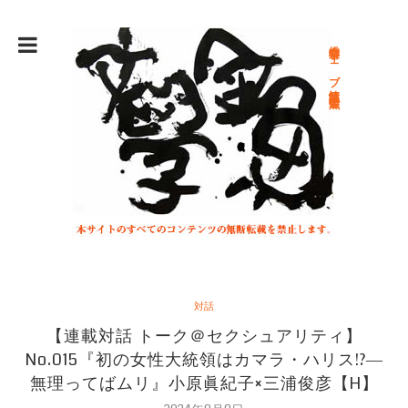
総合文学ウェブ情報誌 文学金魚
対話
【連載対話 トーク＠セクシュアリティ】
No.015『初の女性大統領はカマラ・ハリス!?―
無理ってばムリ』小原眞紀子×三浦俊彦【H】