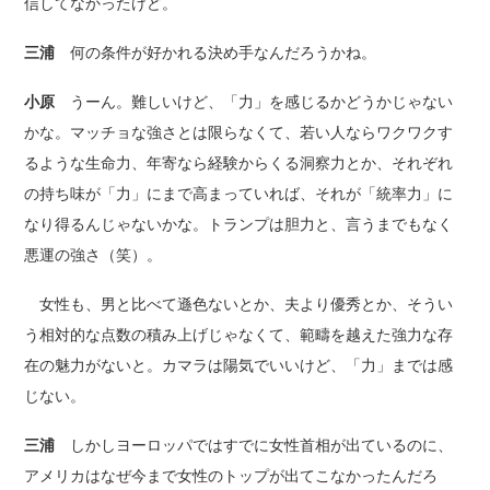
信してなかったけど。
三浦
何の条件が好かれる決め手なんだろうかね。
小原
うーん。難しいけど、「力」を感じるかどうかじゃない
かな。マッチョな強さとは限らなくて、若い人ならワクワクす
るような生命力、年寄なら経験からくる洞察力とか、それぞれ
の持ち味が「力」にまで高まっていれば、それが「統率力」に
なり得るんじゃないかな。トランプは胆力と、言うまでもなく
悪運の強さ（笑）。
女性も、男と比べて遜色ないとか、夫より優秀とか、そうい
う相対的な点数の積み上げじゃなくて、範疇を越えた強力な存
在の魅力がないと。カマラは陽気でいいけど、「力」までは感
じない。
三浦
しかしヨーロッパではすでに女性首相が出ているのに、
アメリカはなぜ今まで女性のトップが出てこなかったんだろ