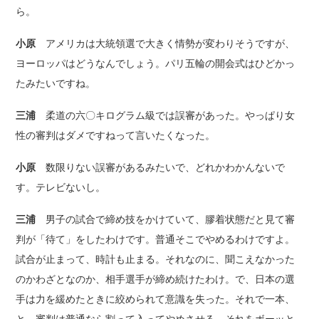
ら。
小原
アメリカは大統領選で大きく情勢が変わりそうですが、
ヨーロッパはどうなんでしょう。パリ五輪の開会式はひどかっ
たみたいですね。
三浦
柔道の六〇キログラム級では誤審があった。やっぱり女
性の審判はダメですねって言いたくなった。
小原
数限りない誤審があるみたいで、どれかわかんないで
す。テレビないし。
三浦
男子の試合で締め技をかけていて、膠着状態だと見て審
判が「待て」をしたわけです。普通そこでやめるわけですよ。
試合が止まって、時計も止まる。それなのに、聞こえなかった
のかわざとなのか、相手選手が締め続けたわけ。で、日本の選
手は力を緩めたときに絞められて意識を失った。それで一本、