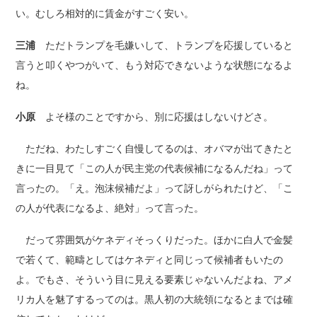
い。むしろ相対的に賃金がすごく安い。
三浦
ただトランプを毛嫌いして、トランプを応援していると
言うと叩くやつがいて、もう対応できないような状態になるよ
ね。
小原
よそ様のことですから、別に応援はしないけどさ。
ただね、わたしすごく自慢してるのは、オバマが出てきたと
きに一目見て「この人が民主党の代表候補になるんだね」って
言ったの。「え。泡沫候補だよ」って訝しがられたけど、「こ
の人が代表になるよ、絶対」って言った。
だって雰囲気がケネディそっくりだった。ほかに白人で金髪
で若くて、範疇としてはケネディと同じって候補者もいたの
よ。でもさ、そういう目に見える要素じゃないんだよね、アメ
リカ人を魅了するってのは。黒人初の大統領になるとまでは確