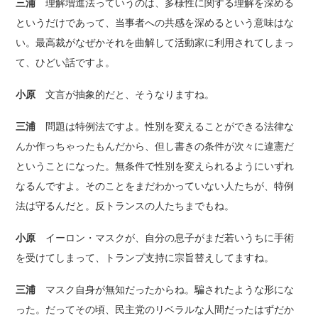
三浦
理解増進法っていうのは、多様性に関する理解を深める
というだけであって、当事者への共感を深めるという意味はな
い。最高裁がなぜかそれを曲解して活動家に利用されてしまっ
て、ひどい話ですよ。
小原
文言が抽象的だと、そうなりますね。
三浦
問題は特例法ですよ。性別を変えることができる法律な
んか作っちゃったもんだから、但し書きの条件が次々に違憲だ
ということになった。無条件で性別を変えられるようにいずれ
なるんですよ。そのことをまだわかっていない人たちが、特例
法は守るんだと。反トランスの人たちまでもね。
小原
イーロン・マスクが、自分の息子がまだ若いうちに手術
を受けてしまって、トランプ支持に宗旨替えしてますね。
三浦
マスク自身が無知だったからね。騙されたような形にな
った。だってその頃、民主党のリベラルな人間だったはずだか