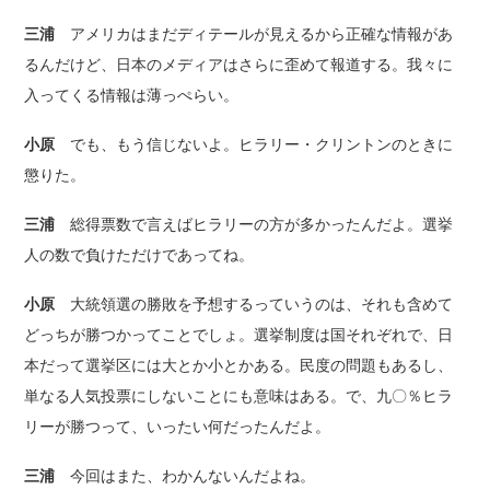
三浦
アメリカはまだディテールが見えるから正確な情報があ
るんだけど、日本のメディアはさらに歪めて報道する。我々に
入ってくる情報は薄っぺらい。
小原
でも、もう信じないよ。ヒラリー・クリントンのときに
懲りた。
三浦
総得票数で言えばヒラリーの方が多かったんだよ。選挙
人の数で負けただけであってね。
小原
大統領選の勝敗を予想するっていうのは、それも含めて
どっちが勝つかってことでしょ。選挙制度は国それぞれで、日
本だって選挙区には大とか小とかある。民度の問題もあるし、
単なる人気投票にしないことにも意味はある。で、九〇％ヒラ
リーが勝つって、いったい何だったんだよ。
三浦
今回はまた、わかんないんだよね。