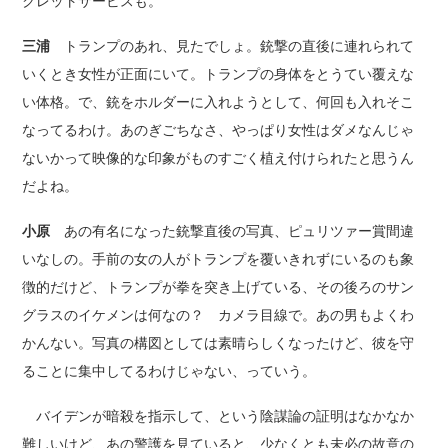
クレットサービスも。
三浦
トランプのあれ、見たでしょ。銃撃の直後に連れられて
いくとき女性が正面にいて。トランプの身体をとうてい覆えな
い体格。で、銃をホルダーに入れようとして、何回も入れそこ
なってるわけ。あのぎごちなさ、やっぱり女性はダメなんじゃ
ないかって映像的な印象がものすごく植え付けられたと思うん
だよね。
小原
あの有名になった銃撃直後の写真、ピュリツァー賞間違
いなしの。手前の女の人がトランプを覆いきれずにいるのも象
徴的だけど、トランプが拳を突き上げている、その後ろのサン
グラスのイケメンは何なの？ カメラ目線で。あの男もよくわ
かんない。写真の構図としては素晴らしくなったけど、彼を守
ることに集中してるわけじゃない、っていう。
バイデンが暗殺を指示して、という陰謀論の証明はなかなか
難しいけど、あの警護を見ていると、少なくとも未必の故意の