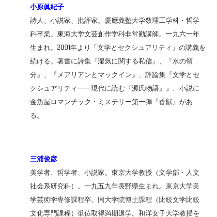
小原眞紀子
詩人、小説家、批評家。慶應義塾大学数理工学科・哲学
科卒業。東海大学文芸創作学科非常勤講師。一九六一年
生まれ。2001年より「文学とセクシュアリティ」の講義を
続ける。著書に詩集『湿気に関する私信』、『水の領
分』、『メアリアンとマックイン』、評論集『文学とセ
クシュアリティ――現代に読む『源氏物語』』、小説に
金魚屋ロマンチック・ミステリー第一弾『香獣』があ
る。
三浦俊彦
美学者、哲学者、小説家。東京大学教授（文学部・人文
社会系研究科）。一九五九年長野県生まれ。東京大学美
学芸術学専修課程卒。同大学院博士課程（比較文学比較
文化専門課程）単位取得満期退学。和洋女子大学教授を