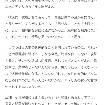
性たちには、夫の立場を利用して、っていう人は見当たらない
なあ。アメリカって変な国だよね。
彼氏に下駄履かせてもらって、最後は実力不足が目に付く。
ヒラリーがいくらデキるっても、「男並みに」とか「夫以上
に」とか、相対的な評価に過ぎなかった。絶対的な魅力に欠け
ていた。だったら優秀な男でいいじゃん、って思う。
カマラは目の前の具体的なことを問われているのに、きれい
ごとの原理論に逃げて、しかも全然、辻褄が合ってない。攻撃
すると、せいぜい遠回しの皮肉。それじゃダメなんだよね、政
治家は。文学者じゃないんだからさ。男だったら、そんなレベ
ルで大統領候補になることはないでしょ。女性の知的レベルは
むしろ日本の方が高いんじゃないかな。アメリカの女って甘や
かされてるんじゃないの。
三浦
それが逆にうまく働いちゃう可能性もあるわけですよ。
意外と問題が解決されちゃった、とか。カマラ流のごまかしっ