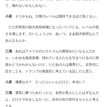
て、侮れないかもしれない。
小原
そうかもね。大衆のレベルは期待できるほど高くない。
ただ共和党の副大統領候補になったバンスにも、レベルの低
さを感じます。だいじょうぶか、あいつ。まあ副大統領なんて
あんなもんか。
三浦
あれはアメリカのヒロイズムの典型みたいなもんだか
ら。いわゆる無党派層、揺れている人たちを引きつけるのに得
策かどうかわかんないけど。ただあの人は優秀だし、次世代に
託すことを、トランプが真面目に考えている証しだと思う。
小原
優勝なの？ だったらいいんだけど。本当に？
三浦
選挙に勝つためだったら、女性か黒人にしたはずなんだ
よ。だけどそれをしなかった。自分の次の世代をちゃんと考え
てる。