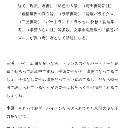
経て、現職。著書に『Ｍ色のＳ景』（河出書房新社）
『虚構世界の存在論』（勁草書房）『論理パラドクス』
（二見書房）『バートランド・ラッセル 反核の論理学
者』（学芸みらい社）等多数。文学金魚連載の『偏態パ
ズル』が貴（奇）著として話題になる。
三浦
いや、話題が多いなあ。トランス男性がパートナーと結
婚させろって訴訟中ですね。手術要件が今、違憲になってるで
しょ。子供なし要件も違憲だって言い始めてるし。だから特例
法で設けられている性別変更要件はおそらく全部撤廃されるで
しょうね。
小原
それって結局、バイデンから送られてきた米国大使が圧
力をかけて。