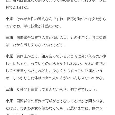
と。審判は普通なら割って入ってやめさせる。それをボーッと
見てたわけだ。
小原
それが女性の審判なんですね。反応が鈍いのは女だから
ですかね。単に技量が未熟なのか。
三浦
国際試合は審判の質が低いのよ、ものすごく。特に柔道
は。だから男も女もないんだけどさ。
小原
男同士がこう、組み合っているところに分け入るのが少
し引いちゃう、っていうのがあるかもしれない。それが審判と
しての技量なんだけれども。少なくともすっごい巨漢という
か、しっかりした体格の女の人の方がいいんじゃないのかな。
三浦
６秒間も放置してるんだからさ。鈍すぎでしょう。
小原
国際試合の審判の育成がどうなってるのかは問うべき。
だけど、わざわざ女を使わなくても、と思いますね。例のシー