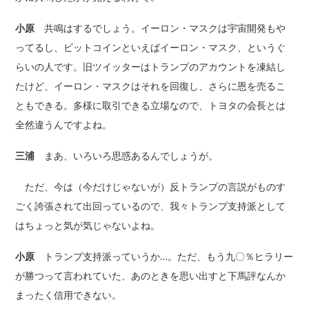
小原
共鳴はするでしょう。イーロン・マスクは宇宙開発もや
ってるし、ビットコインといえばイーロン・マスク、というぐ
らいの人です。旧ツイッターはトランプのアカウントを凍結し
たけど、イーロン・マスクはそれを回復し、さらに恩を売るこ
ともできる。多様に取引できる立場なので、トヨタの会長とは
全然違うんですよね。
三浦
まあ、いろいろ思惑あるんでしょうが。
ただ、今は（今だけじゃないが）反トランプの言説がものす
ごく誇張されて出回っているので、我々トランプ支持派として
はちょっと気が気じゃないよね。
小原
トランプ支持派っていうか…。ただ、もう九〇％ヒラリー
が勝つって言われていた、あのときを思い出すと下馬評なんか
まったく信用できない。