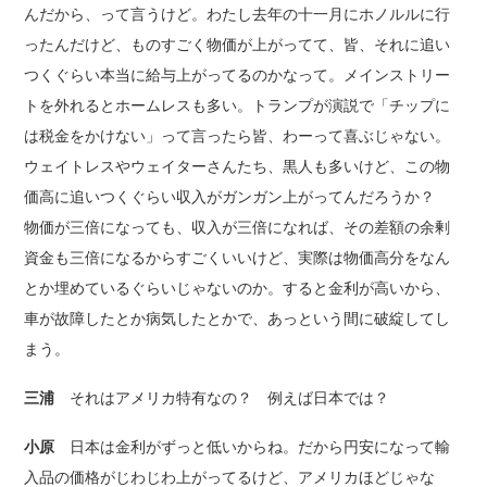
んだから、って言うけど。わたし去年の十一月にホノルルに行
ったんだけど、ものすごく物価が上がってて、皆、それに追い
つくぐらい本当に給与上がってるのかなって。メインストリー
トを外れるとホームレスも多い。トランプが演説で「チップに
は税金をかけない」って言ったら皆、わーって喜ぶじゃない。
ウェイトレスやウェイターさんたち、黒人も多いけど、この物
価高に追いつくぐらい収入がガンガン上がってんだろうか？
物価が三倍になっても、収入が三倍になれば、その差額の余剰
資金も三倍になるからすごくいいけど、実際は物価高分をなん
とか埋めているぐらいじゃないのか。すると金利が高いから、
車が故障したとか病気したとかで、あっという間に破綻してし
まう。
三浦
それはアメリカ特有なの？ 例えば日本では？
小原
日本は金利がずっと低いからね。だから円安になって輸
入品の価格がじわじわ上がってるけど、アメリカほどじゃな