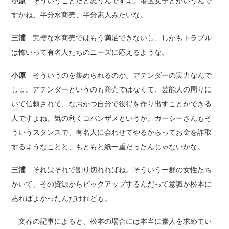
小原
そういうことだと思うんですよ。港区女子とかいうんで
すかね、半分水商売、半分素人みたいな。
三浦
完璧な水商売ではもう満足できないし、しかもトラブル
は怖いって有名人たちのニーズに応えるような。
小原
そういうのを集められるのが、アテンダーの実力なんで
しょ。アテンダーというのも商売ではなくて、芸能人の周りに
いて信頼されて、なおかつ自分で役得を作り出すことができる
人ですよね。気の利くコバンザメというか。ガーシーさんもそ
ういうスタンスで、有名人に会わせてやるからってお金を詐取
するようなことと、もともと紙一重だったんじゃないかな。
三浦
それはそれで割り切れればね。そういう一群の女性たち
がいて、その資源からピックアップするんだって意識が松本に
あればよかったんだけれども。
文春の記事によると、松本の場合には本当に素人を求めてい