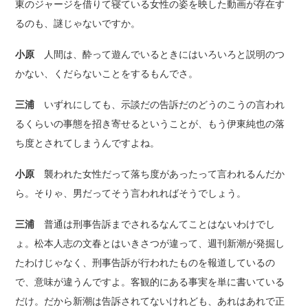
東のジャージを借りて寝ている女性の姿を映した動画が存在す
るのも、謎じゃないですか。
小原
人間は、酔って遊んでいるときにはいろいろと説明のつ
かない、くだらないことをするもんでさ。
三浦
いずれにしても、示談だの告訴だのどうのこうの言われ
るくらいの事態を招き寄せるということが、もう伊東純也の落
ち度とされてしまうんですよね。
小原
襲われた女性だって落ち度があったって言われるんだか
ら。そりゃ、男だってそう言われればそうでしょう。
三浦
普通は刑事告訴までされるなんてことはないわけでし
ょ。松本人志の文春とはいきさつが違って、週刊新潮が発掘し
たわけじゃなく、刑事告訴が行われたものを報道しているの
で、意味が違うんですよ。客観的にある事実を単に書いている
だけ。だから新潮は告訴されてないけれども、あれはあれで正