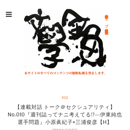
総合文学ウェブ情報誌 文学金魚
対話
【連載対話 トーク＠セクシュアリティ】
No.010『週刊誌ってナニ考えてる!?―伊東純也
選手問題』小原眞紀子×三浦俊彦【H】