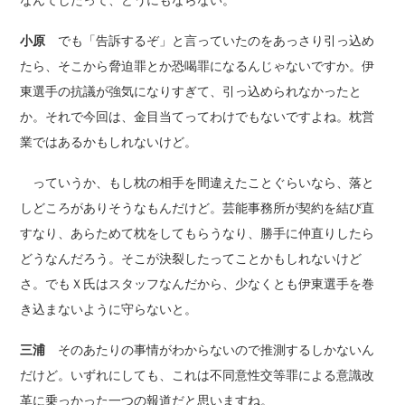
なんてしたって、どうにもならない。
小原
でも「告訴するぞ」と言っていたのをあっさり引っ込め
たら、そこから脅迫罪とか恐喝罪になるんじゃないですか。伊
東選手の抗議が強気になりすぎて、引っ込められなかったと
か。それで今回は、金目当てってわけでもないですよね。枕営
業ではあるかもしれないけど。
っていうか、もし枕の相手を間違えたことぐらいなら、落と
しどころがありそうなもんだけど。芸能事務所が契約を結び直
すなり、あらためて枕をしてもらうなり、勝手に仲直りしたら
どうなんだろう。そこが決裂したってことかもしれないけど
さ。でもＸ氏はスタッフなんだから、少なくとも伊東選手を巻
き込まないように守らないと。
三浦
そのあたりの事情がわからないので推測するしかないん
だけど。いずれにしても、これは不同意性交等罪による意識改
革に乗っかった一つの報道だと思いますね。