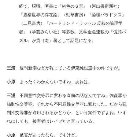
経て、現職。著書に『Ｍ色のＳ景』（河出書房新社）
『虚構世界の存在論』（勁草書房）『論理パラドクス』
（二見書房）『バートランド・ラッセル 反核の論理学
者』（学芸みらい社）等多数。文学金魚連載の『偏態パ
ズル』が貴（奇）著として話題になる。
三浦
週刊新潮などが報じている伊東純也選手の件ですが。
小原
まったくわかんないですね、あれは。
三浦
不同意性交等罪に変わる直前の話なんですね。強姦罪が
強制性交等罪、それから不同意性交等罪に変わった。だから強
制性交等罪が適用されるかどうか、という案件ですよね。いず
れにしても、被害者はレイプだと言っている。
小原
被害があったなら、ですけど。