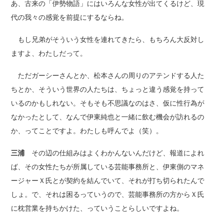
あ、古来の「伊勢物語」にはいろんな女性が出てくるけど、現
代の我々の感覚を前提にするならね。
もし兄弟がそういう女性を連れてきたら、もちろん大反対し
ますよ、わたしだって。
ただガーシーさんとか、松本さんの周りのアテンドする人た
ちとか、そういう世界の人たちは、ちょっと違う感覚を持って
いるのかもしれない。そもそも不思議なのはさ、仮に性行為が
なかったとして、なんで伊東純也と一緒に飲む機会が訪れるの
か、ってことですよ。わたしも呼んでよ（笑）。
三浦
その辺の仕組みはよくわかんないんだけど、報道によれ
ば、その女性たちが所属している芸能事務所と、伊東側のマネ
ージャーＸ氏とが契約を結んでいて、それが打ち切られたんで
しょ。で、それは困るっていうので、芸能事務所の方からＸ氏
に枕営業を持ちかけた、っていうことらしいですよね。