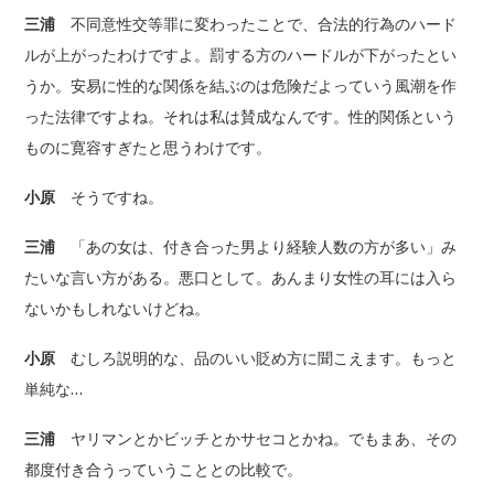
三浦
不同意性交等罪に変わったことで、合法的行為のハード
ルが上がったわけですよ。罰する方のハードルが下がったとい
うか。安易に性的な関係を結ぶのは危険だよっていう風潮を作
った法律ですよね。それは私は賛成なんです。性的関係という
ものに寛容すぎたと思うわけです。
小原
そうですね。
三浦
「あの女は、付き合った男より経験人数の方が多い」み
たいな言い方がある。悪口として。あんまり女性の耳には入ら
ないかもしれないけどね。
小原
むしろ説明的な、品のいい貶め方に聞こえます。もっと
単純な…
三浦
ヤリマンとかビッチとかサセコとかね。でもまあ、その
都度付き合うっていうこととの比較で。