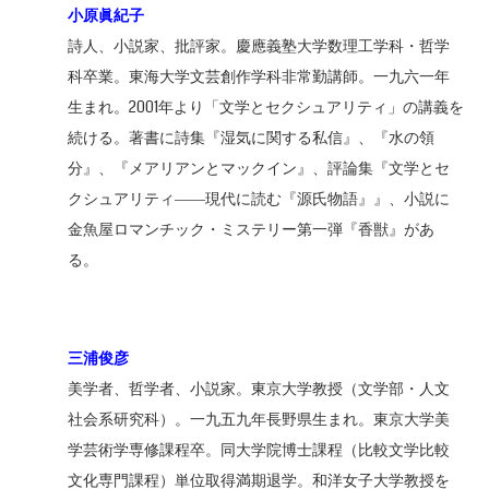
小原眞紀子
詩人、小説家、批評家。慶應義塾大学数理工学科・哲学
科卒業。東海大学文芸創作学科非常勤講師。一九六一年
生まれ。2001年より「文学とセクシュアリティ」の講義を
続ける。著書に詩集『湿気に関する私信』、『水の領
分』、『メアリアンとマックイン』、評論集『文学とセ
クシュアリティ――現代に読む『源氏物語』』、小説に
金魚屋ロマンチック・ミステリー第一弾『香獣』があ
る。
三浦俊彦
美学者、哲学者、小説家。東京大学教授（文学部・人文
社会系研究科）。一九五九年長野県生まれ。東京大学美
学芸術学専修課程卒。同大学院博士課程（比較文学比較
文化専門課程）単位取得満期退学。和洋女子大学教授を