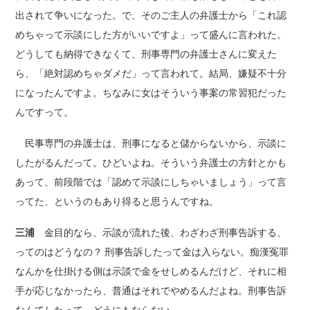
出されて争いになった。で、そのご主人の弁護士から「これ認
めちゃって示談にした方がいいですよ」って盛んに言われた。
どうしても納得できなくて、刑事専門の弁護士さんに変えた
ら、「絶対認めちゃダメだ」って言われて。結局、嫌疑不十分
になったんですよ。ちなみに女はそういう事案の常習犯だった
んですって。
民事専門の弁護士は、刑事になると儲からないから、示談に
したがるんだって。ひどいよね。そういう弁護士の方針とかも
あって、前段階では「認めて示談にしちゃいましょう」って言
ってた、というのもあり得ると思うんですね。
三浦
金目的なら、示談が流れた後、わざわざ刑事告訴する、
ってのはどうなの？ 刑事告訴したって金は入らない。痴漢冤罪
なんかを仕掛ける側は示談で金をせしめるんだけど、それに相
手が応じなかったら、普通はそれでやめるんだよね。刑事告訴