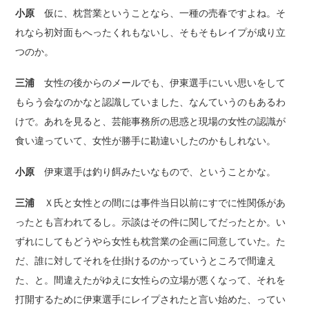
小原
仮に、枕営業ということなら、一種の売春ですよね。そ
れなら初対面もへったくれもないし、そもそもレイプが成り立
つのか。
三浦
女性の後からのメールでも、伊東選手にいい思いをして
もらう会なのかなと認識していました、なんていうのもあるわ
けで。あれを見ると、芸能事務所の思惑と現場の女性の認識が
食い違っていて、女性が勝手に勘違いしたのかもしれない。
小原
伊東選手は釣り餌みたいなもので、ということかな。
三浦
Ｘ氏と女性との間には事件当日以前にすでに性関係があ
ったとも言われてるし。示談はその件に関してだったとか。い
ずれにしてもどうやら女性も枕営業の企画に同意していた。た
だ、誰に対してそれを仕掛けるのかっていうところで間違え
た、と。間違えたがゆえに女性らの立場が悪くなって、それを
打開するために伊東選手にレイプされたと言い始めた、ってい