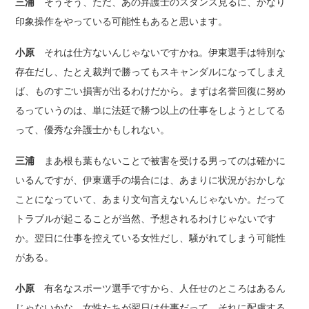
三浦
そうそう、ただ、あの弁護士のスタンス見るに、かなり
印象操作をやっている可能性もあると思います。
小原
それは仕方ないんじゃないですかね。伊東選手は特別な
存在だし、たとえ裁判で勝ってもスキャンダルになってしまえ
ば、ものすごい損害が出るわけだから。まずは名誉回復に努め
るっていうのは、単に法廷で勝つ以上の仕事をしようとしてる
って、優秀な弁護士かもしれない。
三浦
まあ根も葉もないことで被害を受ける男ってのは確かに
いるんですが、伊東選手の場合には、あまりに状況がおかしな
ことになっていて、あまり文句言えないんじゃないか。だって
トラブルが起こることが当然、予想されるわけじゃないです
か。翌日に仕事を控えている女性だし、騒がれてしまう可能性
がある。
小原
有名なスポーツ選手ですから、人任せのところはあるん
じゃないかな。女性たちが翌日は仕事だって、それに配慮する