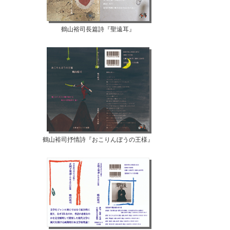
鶴山裕司長篇詩『聖遠耳』
鶴山裕司抒情詩『おこりんぼうの王様』