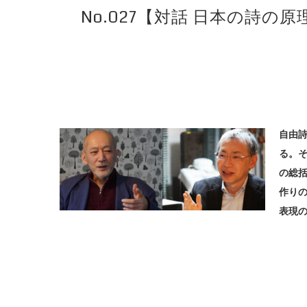
No.027【対話 日本の詩
自由
る。そ
の総括
作り
表現