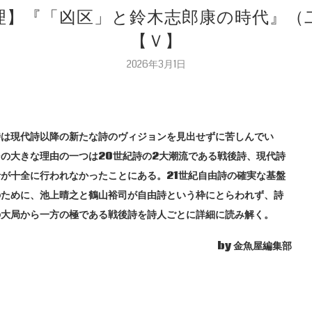
の原理】『「凶区」と鈴木志郎康の時代』（
【Ｖ】
2026年3月1日
詩は現代詩以降の新たな詩のヴィジョンを見出せずに苦しんでい
の大きな理由の一つは20世紀詩の2大潮流である戦後詩、現代詩
が十全に行われなかったことにある。21世紀自由詩の確実な基盤
のために、池上晴之と鶴山裕司が自由詩という枠にとらわれず、詩
の大局から一方の極である戦後詩を詩人ごとに詳細に読み解く。
by 金魚屋編集部