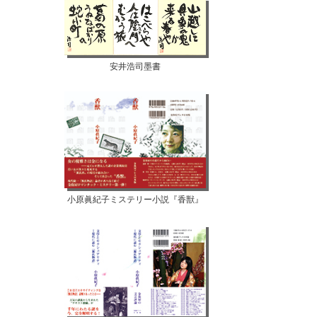
安井浩司墨書
小原眞紀子ミステリー小説『香獣』