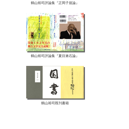
鶴山裕司評論集『正岡子規論』
鶴山裕司評論集『夏目漱石論』
鶴山裕司既刊書籍