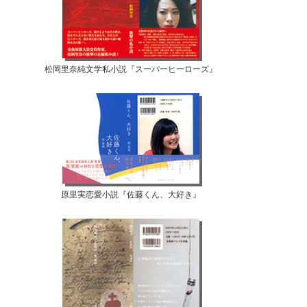
松岡里奈純文学私小説『スーパーヒーローズ』
原里実恋愛小説『佐藤くん、大好き』