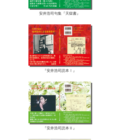
安井浩司句集『天獄書』
『安井浩司読本Ⅰ』
『安井浩司読本Ⅱ』