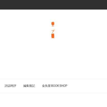
総合文学ウェブ情報誌 文学金魚
詩誌時評
編集後記
金魚屋 BOOK SHOP