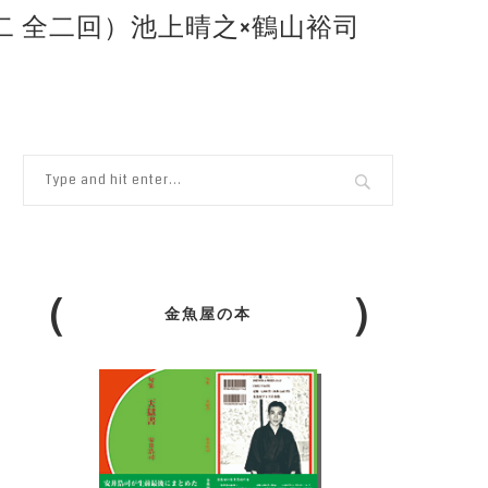
二 全二回）池上晴之×鶴山裕司
金魚屋の本