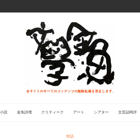
小説
金魚詩壇
クリティーク
アート
シアター
文芸誌時評
対話