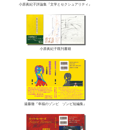
小原眞紀子評論集『文学とセクシュアリティ』
小原眞紀子既刊書籍
遠藤徹『幸福のゾンビ ゾンビ短編集』