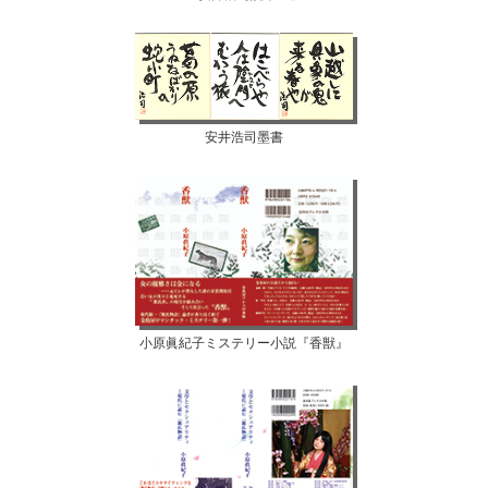
安井浩司墨書
小原眞紀子ミステリー小説『香獣』