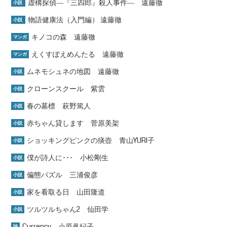
虚構探偵―『三四郎』殺人事件― 遠藤徹
小説
物語健康法（入門編） 遠藤徹
小説
キノコの森 遠藤徹
マンガ
えくすぽえめんたる 遠藤徹
マンガ
ムネモシュネの地図 遠藤徹
小説
クローンスクール 紫雲
小説
春の墓標 萩野篤人
小説
赤ちゃん貸します 菅原美架
小説
ショッキングピンクの痰壺 青山YURI子
小説
僕が詩人に･･･ 小松剛生
小説
偏態パズル 三浦俊彦
小説
家を看取る日 山田隆道
小説
ツルツルちゃん2 仙田学
小説
Currency 小原眞紀子
詩