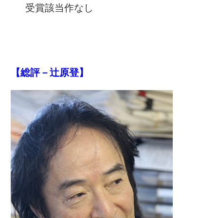
受賞該当作なし
【総評－辻原登】