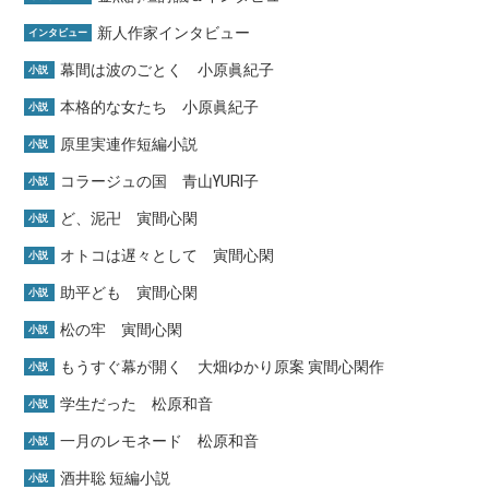
新人作家インタビュー
インタビュー
幕間は波のごとく 小原眞紀子
小説
本格的な女たち 小原眞紀子
小説
原里実連作短編小説
小説
コラージュの国 青山YURI子
小説
ど、泥卍 寅間心閑
小説
オトコは遅々として 寅間心閑
小説
助平ども 寅間心閑
小説
松の牢 寅間心閑
小説
もうすぐ幕が開く 大畑ゆかり原案 寅間心閑作
小説
学生だった 松原和音
小説
一月のレモネード 松原和音
小説
酒井聡 短編小説
小説