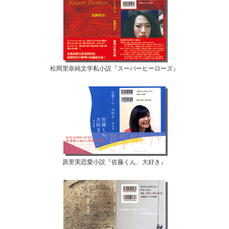
松岡里奈純文学私小説『スーパーヒーローズ』
原里実恋愛小説『佐藤くん、大好き』