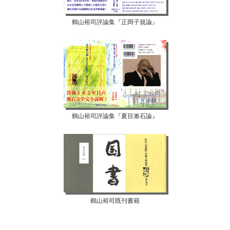
鶴山裕司評論集『正岡子規論』
鶴山裕司評論集『夏目漱石論』
鶴山裕司既刊書籍