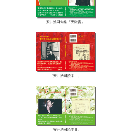
安井浩司句集『天獄書』
『安井浩司読本Ⅰ』
『安井浩司読本Ⅱ』