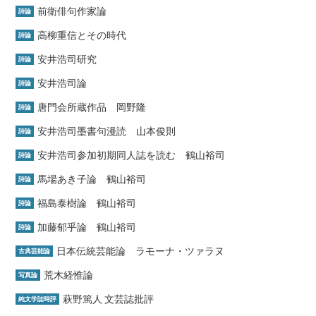
前衛俳句作家論
詩論
高柳重信とその時代
詩論
安井浩司研究
詩論
安井浩司論
詩論
唐門会所蔵作品 岡野隆
詩論
安井浩司墨書句漫読 山本俊則
詩論
安井浩司参加初期同人誌を読む 鶴山裕司
詩論
馬場あき子論 鶴山裕司
詩論
福島泰樹論 鶴山裕司
詩論
加藤郁乎論 鶴山裕司
詩論
日本伝統芸能論 ラモーナ・ツァラヌ
古典芸能論
荒木経惟論
写真論
萩野篤人 文芸誌批評
純文学誌時評