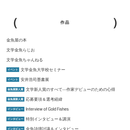
作品
金魚屋の本
文学金魚らじお
文学金魚ちゃんねる
文学金魚大学校セミナー
イベント
安井浩司墨書展
イベント
文学新人賞のすべて―作家デビューのための心得
金魚屋新人賞
応募要項＆選考経緯
金魚屋新人賞
Interview of Gold Fishes
インタビュー
特別インタビュー＆講演
インタビュー
金魚詩壇討議＆インタビュー
インタビュー