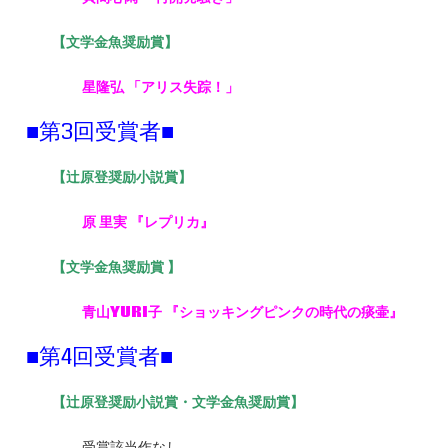
【文学金魚奨励賞】
星隆弘 「アリス失踪！」
■第3回受賞者■
【
辻原登奨励小説賞】
原
里実
『レプリカ』
【
文学金魚奨励賞 】
青山YURI
子
『ショッキングピンクの時代の痰壷』
■第4回受賞者■
【辻原登奨励小説賞・文学金魚奨励賞】
受賞該当作なし