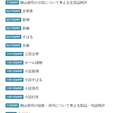
鶴山裕司の小説について考える文芸誌時評
文学誌時評
文學界
純文学誌時評
新潮
純文学誌時評
群像
純文学誌時評
すばる
純文学誌時評
文藝
純文学誌時評
三田文學
大学文芸誌時評
オール讀物
大衆文芸誌時評
小説新潮
大衆文芸誌時評
小説すばる
大衆文芸誌時評
小説現代
大衆文芸誌時評
小説幻冬
大衆文芸誌時評
鶴山裕司の短歌・俳句について考える歌誌・句誌時評
文学誌時評