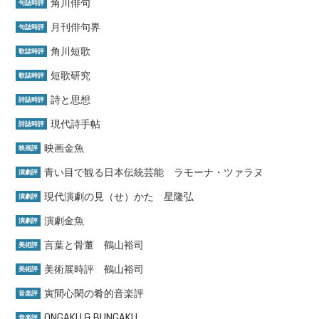
角川俳句
句誌時評
月刊俳句界
句誌時評
角川短歌
歌誌時評
短歌研究
歌誌時評
詩と思想
詩誌時評
現代詩手帖
詩誌時評
映画金魚
映画評
青い目で観る日本伝統芸能 ラモーナ・ツァラヌ
演劇評
現代演劇の見（せ）かた 星隆弘
演劇評
演劇金魚
演劇評
言葉と骨董 鶴山裕司
美術評
美術展時評 鶴山裕司
美術評
寅間心閑の肴的音楽評
音楽評
ONGAKU & BUNGAKU
音楽評