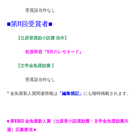
受賞該当作なし
■第11回受賞者■
【
辻原登奨励小説賞 佳作】
松原和音『1月のレモネード』
【
文学金魚奨励賞 】
受賞該当作なし
* 金魚屋新人賞関連情報は
「編集後記」
にも随時掲載されます。
■ 第13回 金魚屋新人賞（辻原登小説奨励賞・文学金魚奨励賞共
通）応募要項 ■