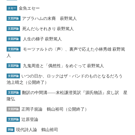
金魚エセー
エセー
アブラハムの末裔 萩野篤人
文芸評論
死んだらそれきり 萩野篤人
文芸評論
人生の梯子 萩野篤人
文芸評論
モーツァルトの〈声〉、裏声で応えた小林秀雄 萩野篤
文芸評論
人
九鬼周造と「偶然性」をめぐって 萩野篤人
文芸評論
いつの日か、ロックはザ・バンドのものとなるだろう
文芸評論
池上晴之（公開終了）
翻訳の中間溝――末松謙澄英訳『源氏物語』戻し訳 星
文芸評論
隆弘
正岡子規論 鶴山裕司（公開終了）
文芸評論
辻原登論
文芸評論
現代詩人論 鶴山裕司
詩論