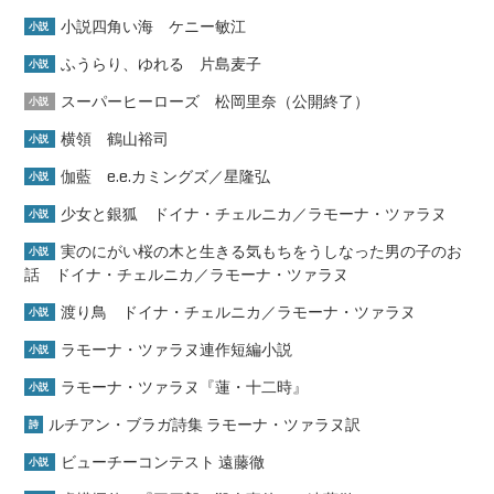
小説四角い海 ケニー敏江
小説
ふうらり、ゆれる 片島麦子
小説
スーパーヒーローズ 松岡里奈（公開終了）
小説
横領 鶴山裕司
小説
伽藍 e.e.カミングズ／星隆弘
小説
少女と銀狐 ドイナ・チェルニカ／ラモーナ・ツァラヌ
小説
実のにがい桜の木と生きる気もちをうしなった男の子のお
小説
話 ドイナ・チェルニカ／ラモーナ・ツァラヌ
渡り鳥 ドイナ・チェルニカ／ラモーナ・ツァラヌ
小説
ラモーナ・ツァラヌ連作短編小説
小説
ラモーナ・ツァラヌ『蓮・十二時』
小説
ルチアン・ブラガ詩集 ラモーナ・ツァラヌ訳
詩
ビューチーコンテスト 遠藤徹
小説