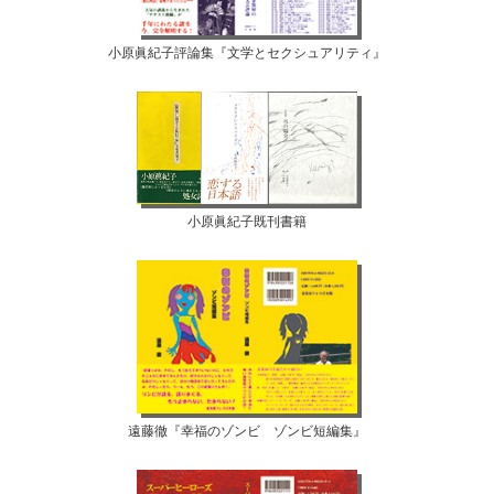
小原眞紀子評論集『文学とセクシュアリティ』
小原眞紀子既刊書籍
遠藤徹『幸福のゾンビ ゾンビ短編集』