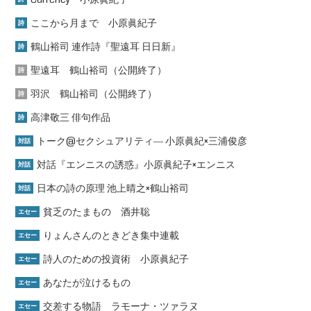
ここから月まで 小原眞紀子
詩
鶴山裕司 連作詩『聖遠耳 日日新』
詩
聖遠耳 鶴山裕司（公開終了）
詩
羽沢 鶴山裕司（公開終了）
詩
高津敬三 俳句作品
詩
トーク@セクシュアリティ― 小原眞紀×三浦俊彦
対話
対話『エンニスの誘惑』小原眞紀子×エンニス
対話
日本の詩の原理 池上晴之×鶴山裕司
対話
貧乏のたまもの 酒井聡
エセー
りょんさんのときどき集中連載
エセー
詩人のための投資術 小原眞紀子
エセー
あなたが泣けるもの
エセー
交差する物語 ラモーナ・ツァラヌ
エセー