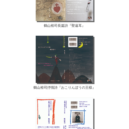
鶴山裕司長篇詩『聖遠耳』
鶴山裕司抒情詩『おこりんぼうの王様』