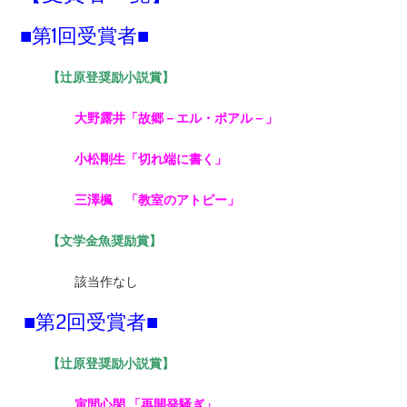
■第1回受賞者■
【辻原登奨励小説賞】
大野露井「故郷－エル・ポアル－」
小松剛生「切れ端に書く」
三澤楓 「教室のアトピー」
【文学金魚奨励賞】
該当作なし
■第2回受賞者■
【辻原登奨励小説賞】
寅間心閑 「再開発騒ぎ」