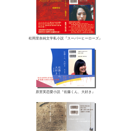
松岡里奈純文学私小説『スーパーヒーローズ』
原里実恋愛小説『佐藤くん、大好き』