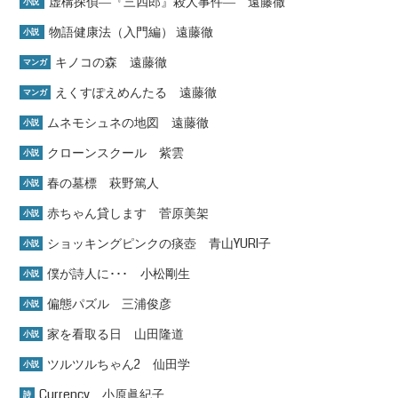
虚構探偵―『三四郎』殺人事件― 遠藤徹
小説
物語健康法（入門編） 遠藤徹
小説
キノコの森 遠藤徹
マンガ
えくすぽえめんたる 遠藤徹
マンガ
ムネモシュネの地図 遠藤徹
小説
クローンスクール 紫雲
小説
春の墓標 萩野篤人
小説
赤ちゃん貸します 菅原美架
小説
ショッキングピンクの痰壺 青山YURI子
小説
僕が詩人に･･･ 小松剛生
小説
偏態パズル 三浦俊彦
小説
家を看取る日 山田隆道
小説
ツルツルちゃん2 仙田学
小説
Currency 小原眞紀子
詩