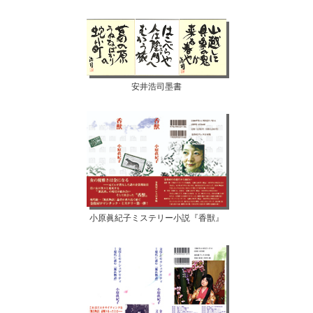
安井浩司墨書
小原眞紀子ミステリー小説『香獣』