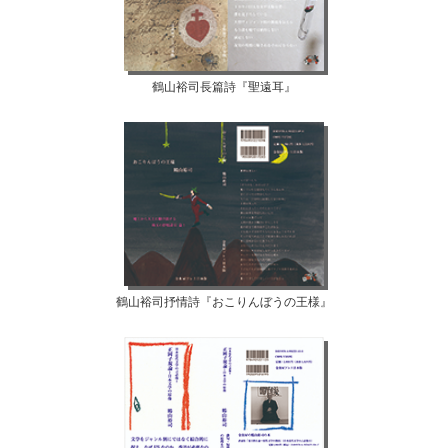
鶴山裕司長篇詩『聖遠耳』
鶴山裕司抒情詩『おこりんぼうの王様』