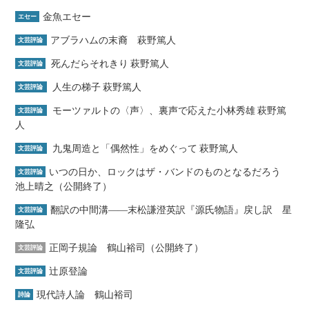
金魚エセー
エセー
アブラハムの末裔 萩野篤人
文芸評論
死んだらそれきり 萩野篤人
文芸評論
人生の梯子 萩野篤人
文芸評論
モーツァルトの〈声〉、裏声で応えた小林秀雄 萩野篤
文芸評論
人
九鬼周造と「偶然性」をめぐって 萩野篤人
文芸評論
いつの日か、ロックはザ・バンドのものとなるだろう
文芸評論
池上晴之（公開終了）
翻訳の中間溝――末松謙澄英訳『源氏物語』戻し訳 星
文芸評論
隆弘
正岡子規論 鶴山裕司（公開終了）
文芸評論
辻原登論
文芸評論
現代詩人論 鶴山裕司
詩論