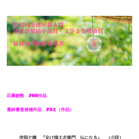
応募総数 266作品
最終審査候補作品 23名（作品）
伊和七種 『化け猫土左衛門、仏になる』 （小説）