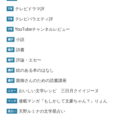
テレビドラマ評
TV
テレビバラエティ評
TV
YouTubeチャンネルレビュー
TV
小説
書評
詩書
書評
評論・エセー
書評
絵のある本のはなし
書評
親御さんのための読書講座
書評
おいしい文学レシピ 三日月クイイジーヌ
エセー
連載マンガ『もしかして文豪ちゃん？』りょん
マンガ
天野ルミナの文学星占い
星占い