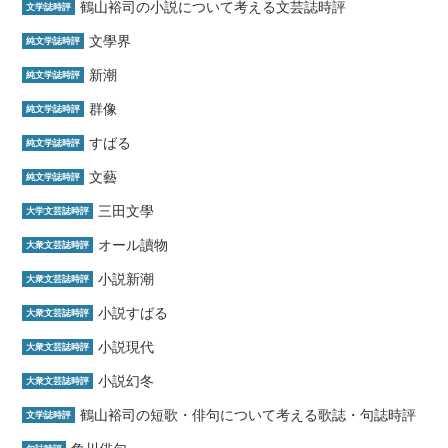
鶴山裕司の小説について考える文芸誌時評
文学誌時評
文學界
純文学誌時評
新潮
純文学誌時評
群像
純文学誌時評
すばる
純文学誌時評
文藝
純文学誌時評
三田文學
大学文芸誌時評
オール讀物
大衆文芸誌時評
小説新潮
大衆文芸誌時評
小説すばる
大衆文芸誌時評
小説現代
大衆文芸誌時評
小説幻冬
大衆文芸誌時評
鶴山裕司の短歌・俳句について考える歌誌・句誌時評
文学誌時評