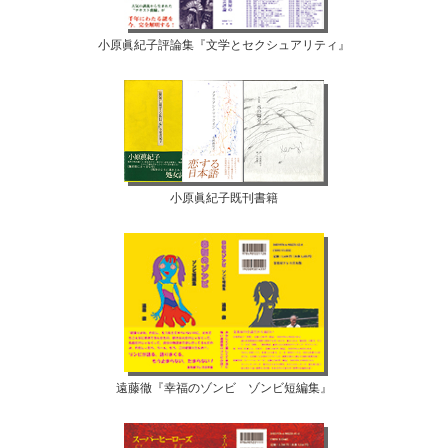
小原眞紀子評論集『文学とセクシュアリティ』
小原眞紀子既刊書籍
遠藤徹『幸福のゾンビ ゾンビ短編集』