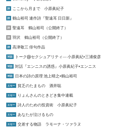
ここから月まで 小原眞紀子
詩
鶴山裕司 連作詩『聖遠耳 日日新』
詩
聖遠耳 鶴山裕司（公開終了）
詩
羽沢 鶴山裕司（公開終了）
詩
高津敬三 俳句作品
詩
トーク@セクシュアリティ― 小原眞紀×三浦俊彦
対話
対話『エンニスの誘惑』小原眞紀子×エンニス
対話
日本の詩の原理 池上晴之×鶴山裕司
対話
貧乏のたまもの 酒井聡
エセー
りょんさんのときどき集中連載
エセー
詩人のための投資術 小原眞紀子
エセー
あなたが泣けるもの
エセー
交差する物語 ラモーナ・ツァラヌ
エセー