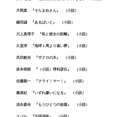
片岡真 『そらまめさん』 （小説）
鎌田誠 『あるばいと』 （小説）
川上真理子 『私と彼女の距離』 （小説）
久堂淳 『地球１周より遠い夢』 （小説）
呉坊鮟光 『ザクロの木』 （小説）
坂本梧朗 『（小説）堺利彦伝』 （小説）
佐藤龍一 『クライ！マー！』 （小説）
篠原紀 『いずれ嫌いになる』 （小説）
須永森央 『もうひとつの短篇』 （小説）
スバル 『泣語涙味』 （小説）