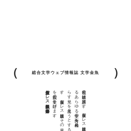
総合文学ウェブ情報誌 文学金魚
金魚屋プレス日本版代表 齋藤都
。
私達の
故郷は
日本語で
す
。
金魚屋プ
レ
ス
日本版は
、
日本語で
書か
れ
る
あ
ら
ゆ
る
文学の
方向を
見極め
、
私達の
精神の
行く
末を
照
ら
す
光り
を
見出そ
う
と
す
る
も
の
で
す
。
金魚屋プ
レ
ス
日本版は
そ
の
光り
の
す
べ
て
を
広義の
文学と
呼び
ま
す