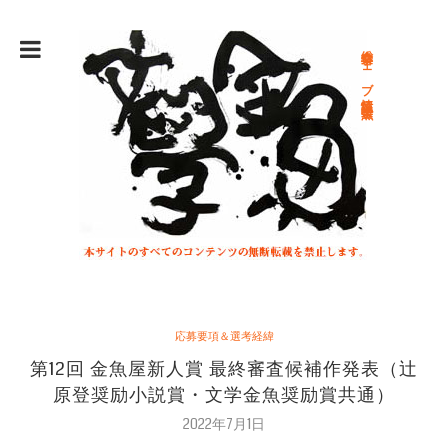
総合文学ウェブ情報誌 文学金魚
応募要項＆選考経緯
第12回 金魚屋新人賞 最終審査候補作発表（辻
原登奨励小説賞・文学金魚奨励賞共通）
2022年7月1日