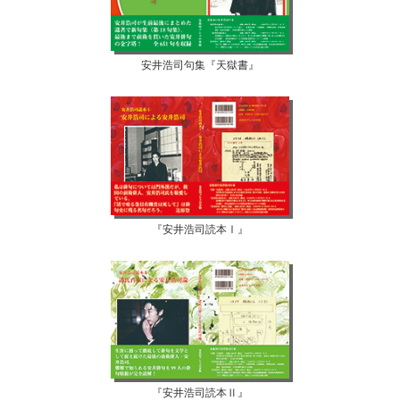
安井浩司句集『天獄書』
『安井浩司読本Ⅰ』
『安井浩司読本Ⅱ』