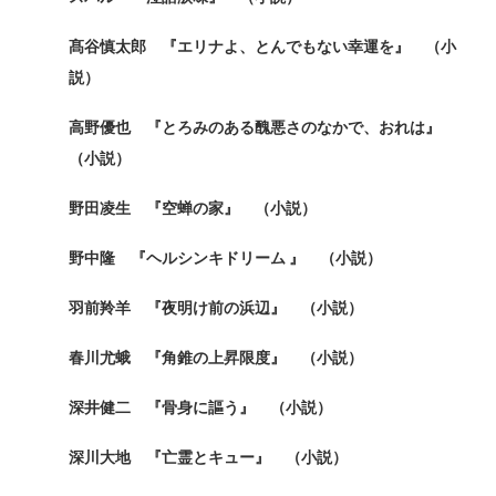
髙谷慎太郎 『エリナよ、とんでもない幸運を』 （小
説）
高野優也 『とろみのある醜悪さのなかで、おれは』
（小説）
野田凌生 『空蝉の家』 （小説）
野中隆 『ヘルシンキドリーム 』 （小説）
羽前羚羊 『夜明け前の浜辺』 （小説）
春川尤蛾 『角錐の上昇限度』 （小説）
深井健二 『骨身に謳う』 （小説）
深川大地 『亡霊とキュー』 （小説）