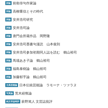
前衛俳句作家論
詩論
高柳重信とその時代
詩論
安井浩司研究
詩論
安井浩司論
詩論
唐門会所蔵作品 岡野隆
詩論
安井浩司墨書句漫読 山本俊則
詩論
安井浩司参加初期同人誌を読む 鶴山裕司
詩論
馬場あき子論 鶴山裕司
詩論
福島泰樹論 鶴山裕司
詩論
加藤郁乎論 鶴山裕司
詩論
日本伝統芸能論 ラモーナ・ツァラヌ
古典芸能論
荒木経惟論
写真論
萩野篤人 文芸誌批評
純文学誌時評