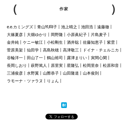
作家
e.e.カミングズ
青山YURI子
池上晴之
池田浩
遠藤徹
大篠夏彦
大畑ゆかり
岡野隆
小原眞紀子
片島麦子
金井純
ケニー敏江
小松剛生
酒井聡
佐藤知恵子
紫雲
菅原美架
仙田学
高島秋穂
高津敬三
ドイナ・チェルニカ
谷輪洋一
田山了一
鶴山裕司
露津まりい
寅間心閑
長岡しおり
萩野篤人
原里実
星隆弘
松岡里奈
松原和音
三浦俊彦
水野翼
山際恭子
山田隆道
山本俊則
ラモーナ・ツァラヌ
りょん