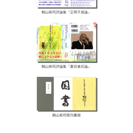
鶴山裕司評論集『正岡子規論』
鶴山裕司評論集『夏目漱石論』
鶴山裕司既刊書籍