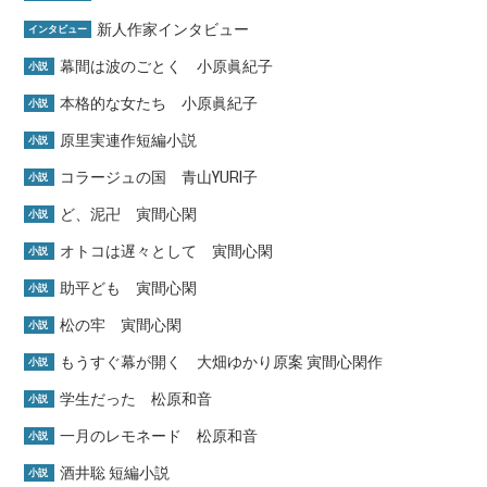
新人作家インタビュー
インタビュー
幕間は波のごとく 小原眞紀子
小説
本格的な女たち 小原眞紀子
小説
原里実連作短編小説
小説
コラージュの国 青山YURI子
小説
ど、泥卍 寅間心閑
小説
オトコは遅々として 寅間心閑
小説
助平ども 寅間心閑
小説
松の牢 寅間心閑
小説
もうすぐ幕が開く 大畑ゆかり原案 寅間心閑作
小説
学生だった 松原和音
小説
一月のレモネード 松原和音
小説
酒井聡 短編小説
小説