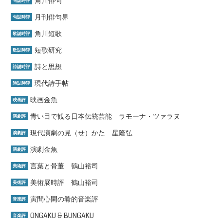
角川俳句
句誌時評
月刊俳句界
句誌時評
角川短歌
歌誌時評
短歌研究
歌誌時評
詩と思想
詩誌時評
現代詩手帖
詩誌時評
映画金魚
映画評
青い目で観る日本伝統芸能 ラモーナ・ツァラヌ
演劇評
現代演劇の見（せ）かた 星隆弘
演劇評
演劇金魚
演劇評
言葉と骨董 鶴山裕司
美術評
美術展時評 鶴山裕司
美術評
寅間心閑の肴的音楽評
音楽評
ONGAKU & BUNGAKU
音楽評