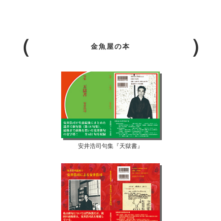
金魚屋の本
安井浩司句集『天獄書』