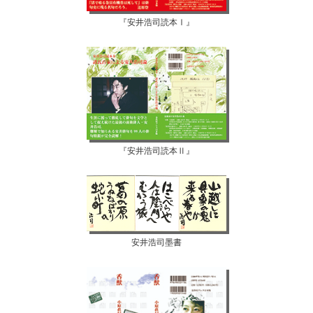
『安井浩司読本Ⅰ』
『安井浩司読本Ⅱ』
安井浩司墨書