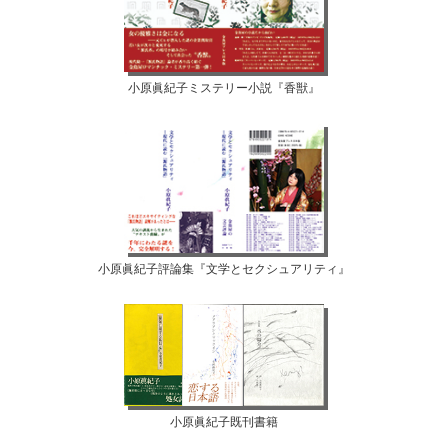
小原眞紀子ミステリー小説『香獣』
小原眞紀子評論集『文学とセクシュアリティ』
小原眞紀子既刊書籍