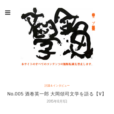
総合文学ウェブ情報誌 文学金魚
討議＆インタビュー
No.005 酒卷英一郎 大岡頌司文学を語る【V】
2015年8月1日