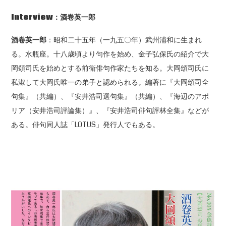
Interview：酒卷英一郎
酒卷英一郎
：昭和二十五年（一九五〇年）武州浦和に生まれ
る。水瓶座。十八歳頃より句作を始め、金子弘保氏の紹介で大
岡頌司氏を始めとする前衛俳句作家たちを知る。大岡頌司氏に
私淑して大岡氏唯一の弟子と認められる。編著に『大岡頌司全
句集』（共編）、『安井浩司選句集』（共編）、『海辺のアポ
リア（安井浩司評論集）』、『安井浩司俳句評林全集』などが
ある。俳句同人誌「LOTUS」発行人でもある。