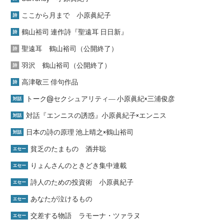
ここから月まで 小原眞紀子
詩
鶴山裕司 連作詩『聖遠耳 日日新』
詩
聖遠耳 鶴山裕司（公開終了）
詩
羽沢 鶴山裕司（公開終了）
詩
高津敬三 俳句作品
詩
トーク@セクシュアリティ― 小原眞紀×三浦俊彦
対話
対話『エンニスの誘惑』小原眞紀子×エンニス
対話
日本の詩の原理 池上晴之×鶴山裕司
対話
貧乏のたまもの 酒井聡
エセー
りょんさんのときどき集中連載
エセー
詩人のための投資術 小原眞紀子
エセー
あなたが泣けるもの
エセー
交差する物語 ラモーナ・ツァラヌ
エセー