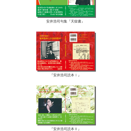
安井浩司句集『天獄書』
『安井浩司読本Ⅰ』
『安井浩司読本Ⅱ』