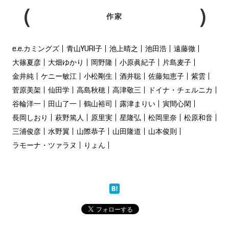
作家
e.e.カミングズ
青山YURI子
池上晴之
池田浩
遠藤徹
大篠夏彦
大畑ゆかり
岡野隆
小原眞紀子
片島麦子
金井純
ケニー敏江
小松剛生
酒井聡
佐藤知恵子
紫雲
菅原美架
仙田学
高島秋穂
高津敬三
ドイナ・チェルニカ
谷輪洋一
田山了一
鶴山裕司
露津まりい
寅間心閑
長岡しおり
萩野篤人
原里実
星隆弘
松岡里奈
松原和音
三浦俊彦
水野翼
山際恭子
山田隆道
山本俊則
ラモーナ・ツァラヌ
りょん