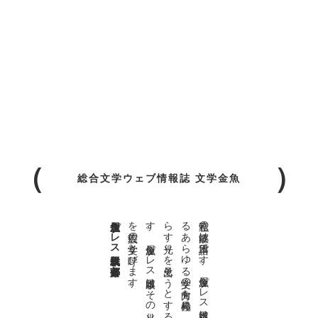
総合文学ウェブ情報誌 文学金魚
金魚屋プレス日本版代表 齋藤都
。
私達の
故郷は
日本語で
す
。
金魚屋プ
レ
ス
日本版は
、
日本語で
書か
れ
る
あ
ら
ゆ
る
文学の
方向を
見極め
、
私達の
精神の
行く
末を
照
ら
す
光り
を
見出そ
う
と
す
る
も
の
で
す
。
金魚屋プ
レ
ス
日本版は
そ
の
光り
の
す
べ
て
を
広義の
文学と
呼び
ま
す