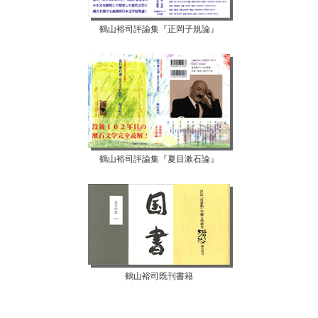
鶴山裕司評論集『正岡子規論』
鶴山裕司評論集『夏目漱石論』
鶴山裕司既刊書籍