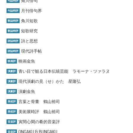
角川俳句
句誌時評
月刊俳句界
句誌時評
角川短歌
歌誌時評
短歌研究
歌誌時評
詩と思想
詩誌時評
現代詩手帖
詩誌時評
映画金魚
映画評
青い目で観る日本伝統芸能 ラモーナ・ツァラヌ
演劇評
現代演劇の見（せ）かた 星隆弘
演劇評
演劇金魚
演劇評
言葉と骨董 鶴山裕司
美術評
美術展時評 鶴山裕司
美術評
寅間心閑の肴的音楽評
音楽評
ONGAKU & BUNGAKU
音楽評