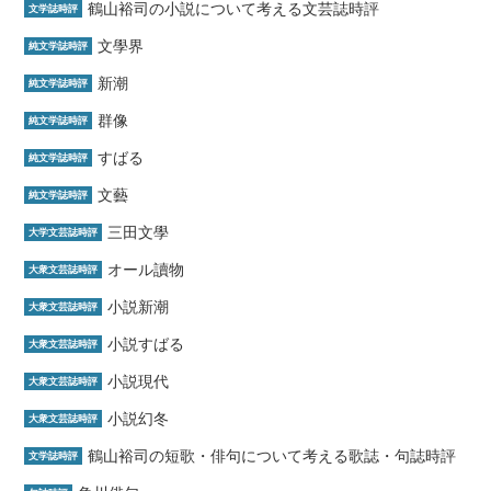
鶴山裕司の小説について考える文芸誌時評
文学誌時評
文學界
純文学誌時評
新潮
純文学誌時評
群像
純文学誌時評
すばる
純文学誌時評
文藝
純文学誌時評
三田文學
大学文芸誌時評
オール讀物
大衆文芸誌時評
小説新潮
大衆文芸誌時評
小説すばる
大衆文芸誌時評
小説現代
大衆文芸誌時評
小説幻冬
大衆文芸誌時評
鶴山裕司の短歌・俳句について考える歌誌・句誌時評
文学誌時評