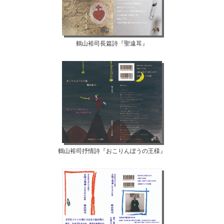
鶴山裕司長篇詩『聖遠耳』
鶴山裕司抒情詩『おこりんぼうの王様』