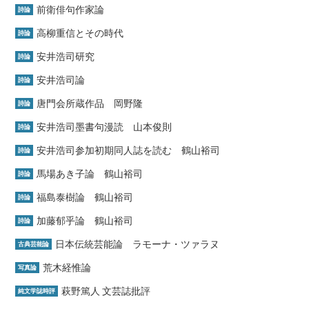
前衛俳句作家論
詩論
高柳重信とその時代
詩論
安井浩司研究
詩論
安井浩司論
詩論
唐門会所蔵作品 岡野隆
詩論
安井浩司墨書句漫読 山本俊則
詩論
安井浩司参加初期同人誌を読む 鶴山裕司
詩論
馬場あき子論 鶴山裕司
詩論
福島泰樹論 鶴山裕司
詩論
加藤郁乎論 鶴山裕司
詩論
日本伝統芸能論 ラモーナ・ツァラヌ
古典芸能論
荒木経惟論
写真論
萩野篤人 文芸誌批評
純文学誌時評