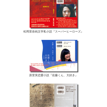
松岡里奈純文学私小説『スーパーヒーローズ』
原里実恋愛小説『佐藤くん、大好き』