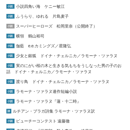
小説四角い海 ケニー敏江
小説
ふうらり、ゆれる 片島麦子
小説
スーパーヒーローズ 松岡里奈（公開終了）
小説
横領 鶴山裕司
小説
伽藍 e.e.カミングズ／星隆弘
小説
少女と銀狐 ドイナ・チェルニカ／ラモーナ・ツァラヌ
小説
実のにがい桜の木と生きる気もちをうしなった男の子のお
小説
話 ドイナ・チェルニカ／ラモーナ・ツァラヌ
渡り鳥 ドイナ・チェルニカ／ラモーナ・ツァラヌ
小説
ラモーナ・ツァラヌ連作短編小説
小説
ラモーナ・ツァラヌ『蓮・十二時』
小説
ルチアン・ブラガ詩集 ラモーナ・ツァラヌ訳
詩
ビューチーコンテスト 遠藤徹
小説