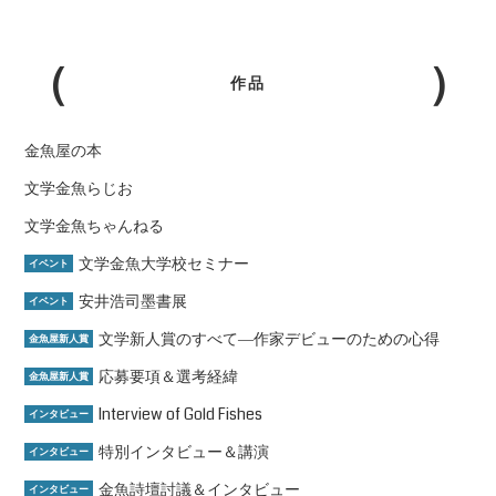
作品
金魚屋の本
文学金魚らじお
文学金魚ちゃんねる
文学金魚大学校セミナー
イベント
安井浩司墨書展
イベント
文学新人賞のすべて―作家デビューのための心得
金魚屋新人賞
応募要項＆選考経緯
金魚屋新人賞
Interview of Gold Fishes
インタビュー
特別インタビュー＆講演
インタビュー
金魚詩壇討議＆インタビュー
インタビュー