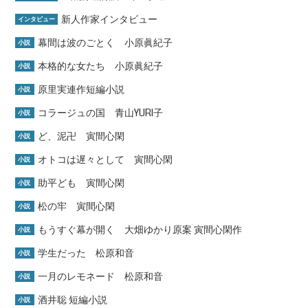
新人作家インタビュー
インタビュー
幕間は波のごとく 小原眞紀子
小説
本格的な女たち 小原眞紀子
小説
原里実連作短編小説
小説
コラージュの国 青山YURI子
小説
ど、泥卍 寅間心閑
小説
オトコは遅々として 寅間心閑
小説
助平ども 寅間心閑
小説
松の牢 寅間心閑
小説
もうすぐ幕が開く 大畑ゆかり原案 寅間心閑作
小説
学生だった 松原和音
小説
一月のレモネード 松原和音
小説
酒井聡 短編小説
小説