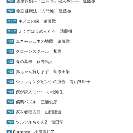
虚構探偵―『三四郎』殺人事件― 遠藤徹
小説
物語健康法（入門編） 遠藤徹
小説
キノコの森 遠藤徹
マンガ
えくすぽえめんたる 遠藤徹
マンガ
ムネモシュネの地図 遠藤徹
小説
クローンスクール 紫雲
小説
春の墓標 萩野篤人
小説
赤ちゃん貸します 菅原美架
小説
ショッキングピンクの痰壺 青山YURI子
小説
僕が詩人に･･･ 小松剛生
小説
偏態パズル 三浦俊彦
小説
家を看取る日 山田隆道
小説
ツルツルちゃん2 仙田学
小説
Currency 小原眞紀子
詩