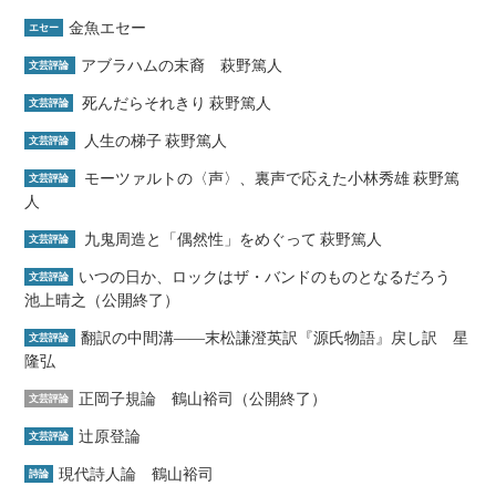
金魚エセー
エセー
アブラハムの末裔 萩野篤人
文芸評論
死んだらそれきり 萩野篤人
文芸評論
人生の梯子 萩野篤人
文芸評論
モーツァルトの〈声〉、裏声で応えた小林秀雄 萩野篤
文芸評論
人
九鬼周造と「偶然性」をめぐって 萩野篤人
文芸評論
いつの日か、ロックはザ・バンドのものとなるだろう
文芸評論
池上晴之（公開終了）
翻訳の中間溝――末松謙澄英訳『源氏物語』戻し訳 星
文芸評論
隆弘
正岡子規論 鶴山裕司（公開終了）
文芸評論
辻原登論
文芸評論
現代詩人論 鶴山裕司
詩論