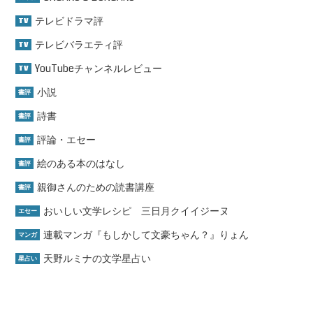
テレビドラマ評
TV
テレビバラエティ評
TV
YouTubeチャンネルレビュー
TV
小説
書評
詩書
書評
評論・エセー
書評
絵のある本のはなし
書評
親御さんのための読書講座
書評
おいしい文学レシピ 三日月クイイジーヌ
エセー
連載マンガ『もしかして文豪ちゃん？』りょん
マンガ
天野ルミナの文学星占い
星占い