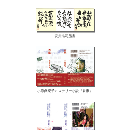
安井浩司墨書
小原眞紀子ミステリー小説『香獣』