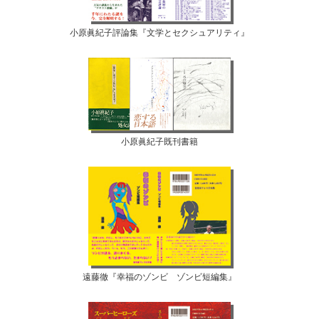
小原眞紀子評論集『文学とセクシュアリティ』
小原眞紀子既刊書籍
遠藤徹『幸福のゾンビ ゾンビ短編集』