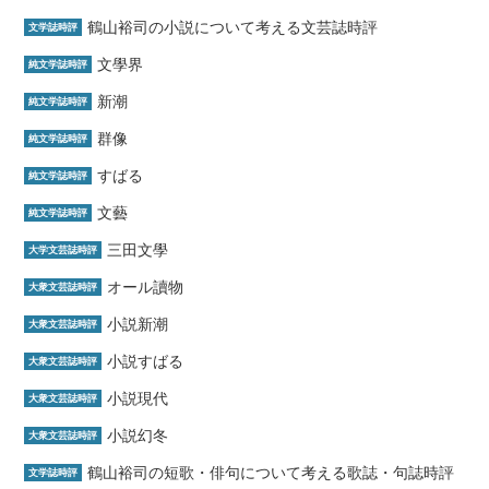
鶴山裕司の小説について考える文芸誌時評
文学誌時評
文學界
純文学誌時評
新潮
純文学誌時評
群像
純文学誌時評
すばる
純文学誌時評
文藝
純文学誌時評
三田文學
大学文芸誌時評
オール讀物
大衆文芸誌時評
小説新潮
大衆文芸誌時評
小説すばる
大衆文芸誌時評
小説現代
大衆文芸誌時評
小説幻冬
大衆文芸誌時評
鶴山裕司の短歌・俳句について考える歌誌・句誌時評
文学誌時評