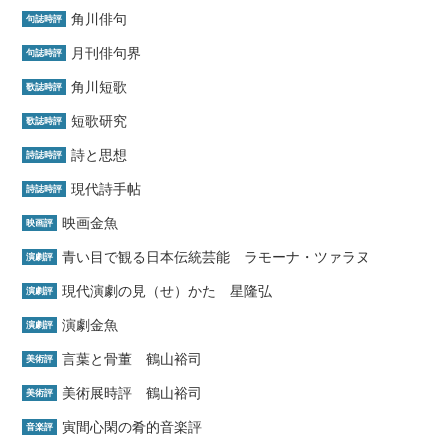
角川俳句
句誌時評
月刊俳句界
句誌時評
角川短歌
歌誌時評
短歌研究
歌誌時評
詩と思想
詩誌時評
現代詩手帖
詩誌時評
映画金魚
映画評
青い目で観る日本伝統芸能 ラモーナ・ツァラヌ
演劇評
現代演劇の見（せ）かた 星隆弘
演劇評
演劇金魚
演劇評
言葉と骨董 鶴山裕司
美術評
美術展時評 鶴山裕司
美術評
寅間心閑の肴的音楽評
音楽評