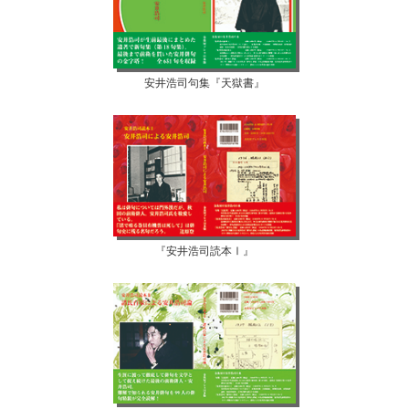
安井浩司句集『天獄書』
『安井浩司読本Ⅰ』