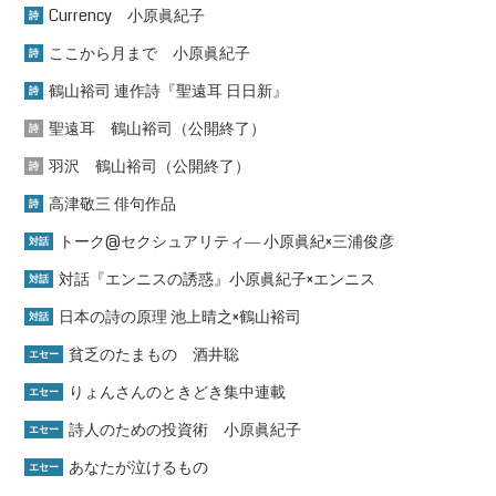
Currency 小原眞紀子
詩
ここから月まで 小原眞紀子
詩
鶴山裕司 連作詩『聖遠耳 日日新』
詩
聖遠耳 鶴山裕司（公開終了）
詩
羽沢 鶴山裕司（公開終了）
詩
高津敬三 俳句作品
詩
トーク@セクシュアリティ― 小原眞紀×三浦俊彦
対話
対話『エンニスの誘惑』小原眞紀子×エンニス
対話
日本の詩の原理 池上晴之×鶴山裕司
対話
貧乏のたまもの 酒井聡
エセー
りょんさんのときどき集中連載
エセー
詩人のための投資術 小原眞紀子
エセー
あなたが泣けるもの
エセー