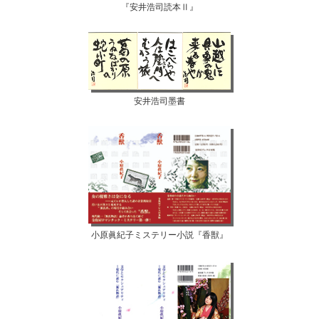
『安井浩司読本Ⅱ』
安井浩司墨書
小原眞紀子ミステリー小説『香獣』