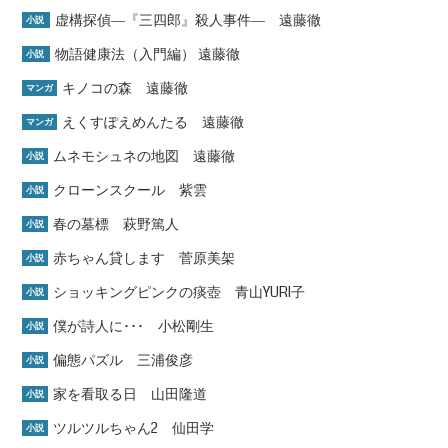
虚構探偵―『三四郎』殺人事件― 遠藤徹
小説
物語健康法（入門編） 遠藤徹
小説
キノコの森 遠藤徹
マンガ
えくすぽえめんたる 遠藤徹
マンガ
ムネモシュネの地図 遠藤徹
小説
クローンスクール 紫雲
小説
春の墓標 萩野篤人
小説
赤ちゃん貸します 菅原美架
小説
ショッキングピンクの痰壺 青山YURI子
小説
僕が詩人に･･･ 小松剛生
小説
偏態パズル 三浦俊彦
小説
家を看取る日 山田隆道
小説
ツルツルちゃん2 仙田学
小説