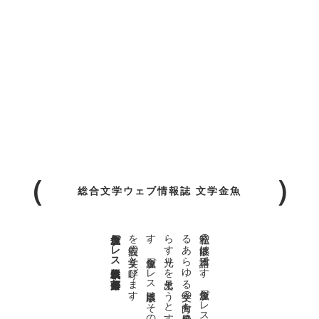
総合文学ウェブ情報誌 文学金魚
金魚屋プレス日本版代表 齋藤都
。
私達の
故郷は
日本語で
す
。
金魚屋プ
レ
ス
日本版は
、
日本語で
書か
れ
る
あ
ら
ゆ
る
文学の
方向を
見極め
、
私達の
精神の
行く
末を
照
ら
す
光り
を
見出そ
う
と
す
る
も
の
で
す
。
金魚屋プ
レ
ス
日本版は
そ
の
光り
の
す
べ
て
を
広義の
文学と
呼び
ま
す