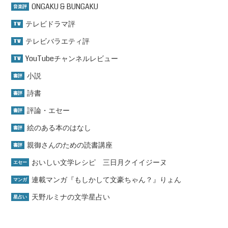
ONGAKU & BUNGAKU
音楽評
テレビドラマ評
TV
テレビバラエティ評
TV
YouTubeチャンネルレビュー
TV
小説
書評
詩書
書評
評論・エセー
書評
絵のある本のはなし
書評
親御さんのための読書講座
書評
おいしい文学レシピ 三日月クイイジーヌ
エセー
連載マンガ『もしかして文豪ちゃん？』りょん
マンガ
天野ルミナの文学星占い
星占い