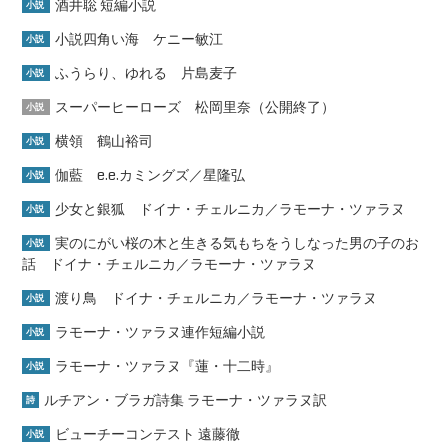
酒井聡 短編小説
小説
小説四角い海 ケニー敏江
小説
ふうらり、ゆれる 片島麦子
小説
スーパーヒーローズ 松岡里奈（公開終了）
小説
横領 鶴山裕司
小説
伽藍 e.e.カミングズ／星隆弘
小説
少女と銀狐 ドイナ・チェルニカ／ラモーナ・ツァラヌ
小説
実のにがい桜の木と生きる気もちをうしなった男の子のお
小説
話 ドイナ・チェルニカ／ラモーナ・ツァラヌ
渡り鳥 ドイナ・チェルニカ／ラモーナ・ツァラヌ
小説
ラモーナ・ツァラヌ連作短編小説
小説
ラモーナ・ツァラヌ『蓮・十二時』
小説
ルチアン・ブラガ詩集 ラモーナ・ツァラヌ訳
詩
ビューチーコンテスト 遠藤徹
小説