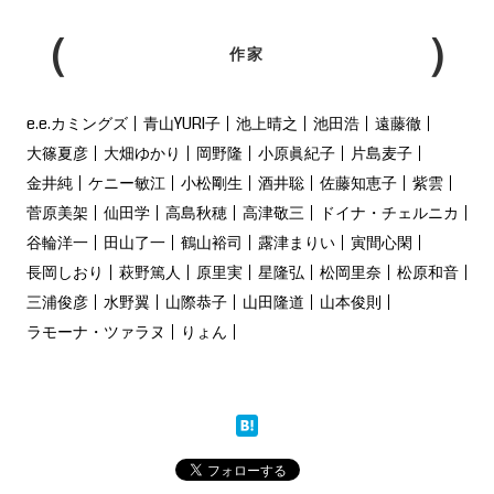
作家
e.e.カミングズ
青山YURI子
池上晴之
池田浩
遠藤徹
大篠夏彦
大畑ゆかり
岡野隆
小原眞紀子
片島麦子
金井純
ケニー敏江
小松剛生
酒井聡
佐藤知恵子
紫雲
菅原美架
仙田学
高島秋穂
高津敬三
ドイナ・チェルニカ
谷輪洋一
田山了一
鶴山裕司
露津まりい
寅間心閑
長岡しおり
萩野篤人
原里実
星隆弘
松岡里奈
松原和音
三浦俊彦
水野翼
山際恭子
山田隆道
山本俊則
ラモーナ・ツァラヌ
りょん