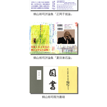
鶴山裕司評論集『正岡子規論』
鶴山裕司評論集『夏目漱石論』
鶴山裕司既刊書籍