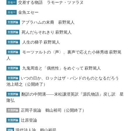
交差する物語 ラモーナ・ツァラヌ
エセー
金魚エセー
エセー
アブラハムの末裔 萩野篤人
文芸評論
死んだらそれきり 萩野篤人
文芸評論
人生の梯子 萩野篤人
文芸評論
モーツァルトの〈声〉、裏声で応えた小林秀雄 萩野篤
文芸評論
人
九鬼周造と「偶然性」をめぐって 萩野篤人
文芸評論
いつの日か、ロックはザ・バンドのものとなるだろう
文芸評論
池上晴之（公開終了）
翻訳の中間溝――末松謙澄英訳『源氏物語』戻し訳 星
文芸評論
隆弘
正岡子規論 鶴山裕司（公開終了）
文芸評論
辻原登論
文芸評論
現代詩人論 鶴山裕司
詩論