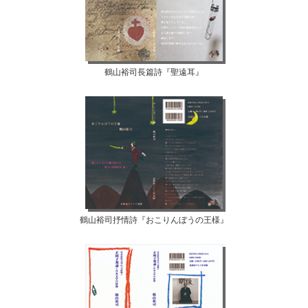
鶴山裕司長篇詩『聖遠耳』
鶴山裕司抒情詩『おこりんぼうの王様』