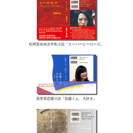
松岡里奈純文学私小説『スーパーヒーローズ』
原里実恋愛小説『佐藤くん、大好き』