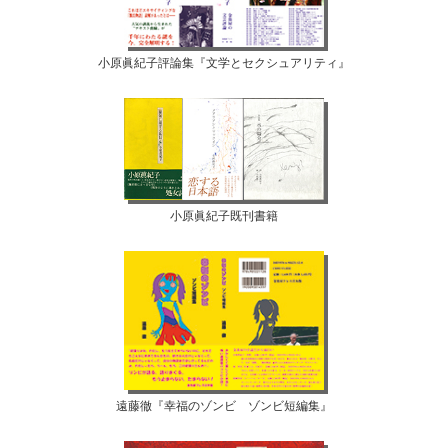
小原眞紀子評論集『文学とセクシュアリティ』
小原眞紀子既刊書籍
遠藤徹『幸福のゾンビ ゾンビ短編集』