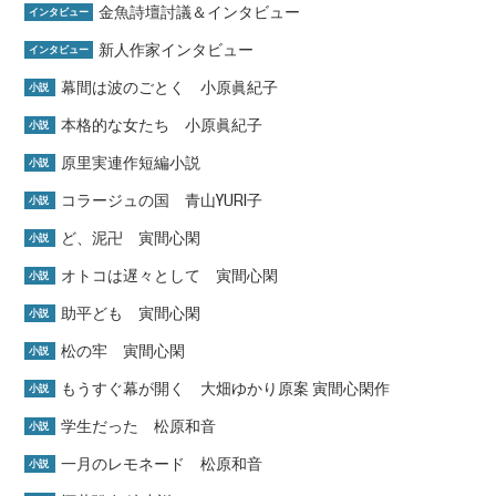
金魚詩壇討議＆インタビュー
インタビュー
新人作家インタビュー
インタビュー
幕間は波のごとく 小原眞紀子
小説
本格的な女たち 小原眞紀子
小説
原里実連作短編小説
小説
コラージュの国 青山YURI子
小説
ど、泥卍 寅間心閑
小説
オトコは遅々として 寅間心閑
小説
助平ども 寅間心閑
小説
松の牢 寅間心閑
小説
もうすぐ幕が開く 大畑ゆかり原案 寅間心閑作
小説
学生だった 松原和音
小説
一月のレモネード 松原和音
小説