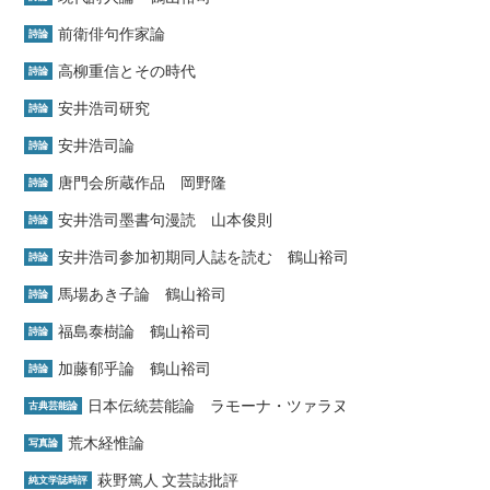
前衛俳句作家論
詩論
高柳重信とその時代
詩論
安井浩司研究
詩論
安井浩司論
詩論
唐門会所蔵作品 岡野隆
詩論
安井浩司墨書句漫読 山本俊則
詩論
安井浩司参加初期同人誌を読む 鶴山裕司
詩論
馬場あき子論 鶴山裕司
詩論
福島泰樹論 鶴山裕司
詩論
加藤郁乎論 鶴山裕司
詩論
日本伝統芸能論 ラモーナ・ツァラヌ
古典芸能論
荒木経惟論
写真論
萩野篤人 文芸誌批評
純文学誌時評