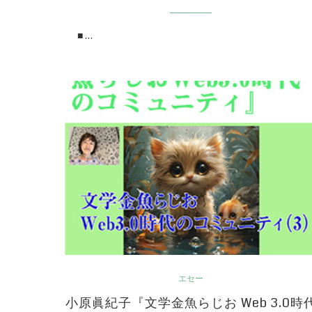
■ …
エセー
小原眞紀子『文学金魚らじお Web 3.0時