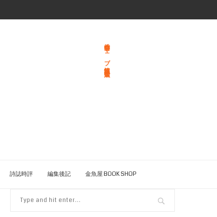
総合文学ウェブ情報誌 文学金魚
詩誌時評
編集後記
金魚屋 BOOK SHOP