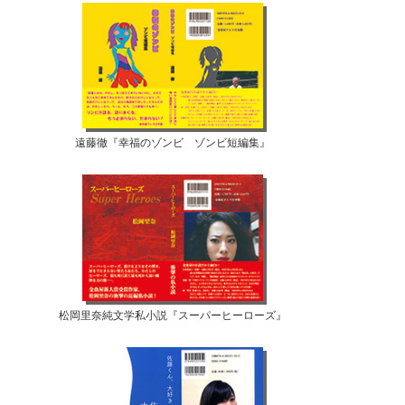
遠藤徹『幸福のゾンビ ゾンビ短編集』
松岡里奈純文学私小説『スーパーヒーローズ』