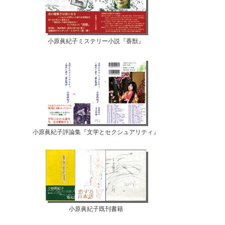
小原眞紀子ミステリー小説『香獣』
小原眞紀子評論集『文学とセクシュアリティ』
小原眞紀子既刊書籍