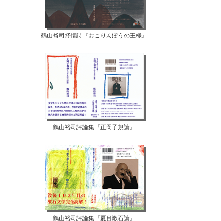
鶴山裕司抒情詩『おこりんぼうの王様』
鶴山裕司評論集『正岡子規論』
鶴山裕司評論集『夏目漱石論』