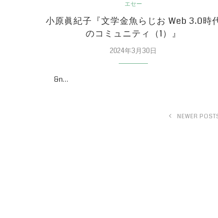
エセー
小原眞紀子『文学金魚らじお Web 3.0時
のコミュニティ（1）』
2024年3月30日
&n…
NEWER POST