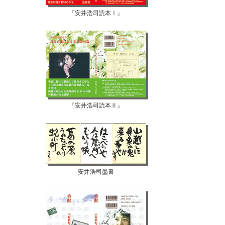
『安井浩司読本Ⅰ』
『安井浩司読本Ⅱ』
安井浩司墨書