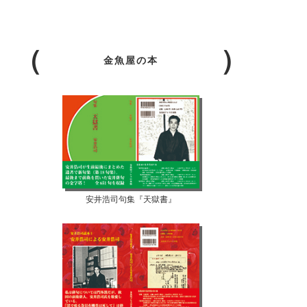
金魚屋の本
安井浩司句集『天獄書』