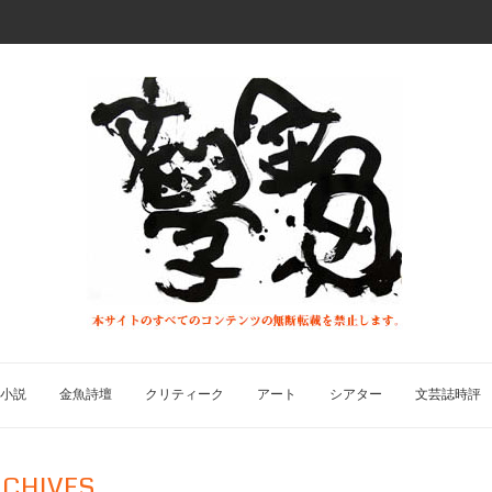
小説
金魚詩壇
クリティーク
アート
シアター
文芸誌時評
CHIVES