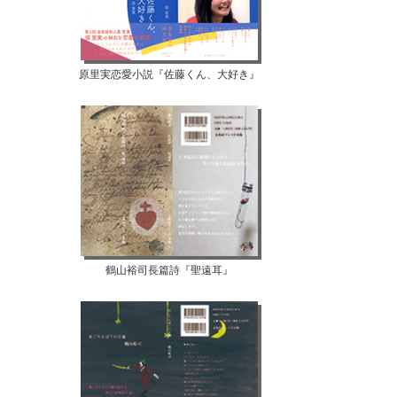
原里実恋愛小説『佐藤くん、大好き』
鶴山裕司長篇詩『聖遠耳』