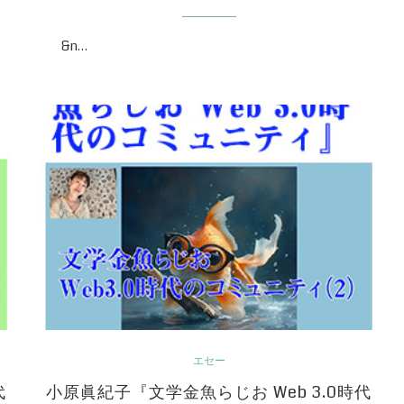
&n…
エセー
代
小原眞紀子『文学金魚らじお Web 3.0時代