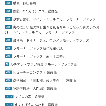
横領 鶴山裕司
小説
伽藍 e.e.カミングズ／星隆弘
小説
少女と銀狐 ドイナ・チェルニカ／ラモーナ・ツァラヌ
小説
実のにがい桜の木と生きる気もちをうしなった男の子のお
小説
話 ドイナ・チェルニカ／ラモーナ・ツァラヌ
渡り鳥 ドイナ・チェルニカ／ラモーナ・ツァラヌ
小説
ラモーナ・ツァラヌ連作短編小説
小説
ラモーナ・ツァラヌ『蓮・十二時』
小説
ルチアン・ブラガ詩集 ラモーナ・ツァラヌ訳
詩
ビューチーコンテスト 遠藤徹
小説
虚構探偵―『三四郎』殺人事件― 遠藤徹
小説
物語健康法（入門編） 遠藤徹
小説
キノコの森 遠藤徹
マンガ
えくすぽえめんたる 遠藤徹
マンガ