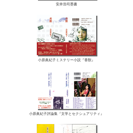
安井浩司墨書
小原眞紀子ミステリー小説『香獣』
小原眞紀子評論集『文学とセクシュアリティ』