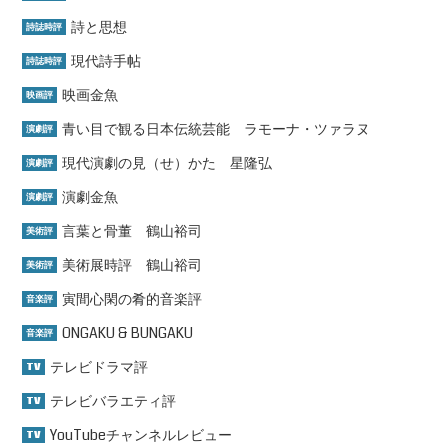
詩と思想
詩誌時評
現代詩手帖
詩誌時評
映画金魚
映画評
青い目で観る日本伝統芸能 ラモーナ・ツァラヌ
演劇評
現代演劇の見（せ）かた 星隆弘
演劇評
演劇金魚
演劇評
言葉と骨董 鶴山裕司
美術評
美術展時評 鶴山裕司
美術評
寅間心閑の肴的音楽評
音楽評
ONGAKU & BUNGAKU
音楽評
テレビドラマ評
TV
テレビバラエティ評
TV
YouTubeチャンネルレビュー
TV