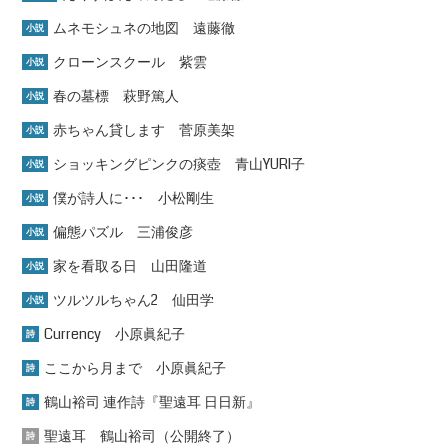
ムネモシュネの地図 遠藤徹
小説
クローンスクール 紫雲
小説
春の墓標 萩野篤人
小説
赤ちゃん貸します 菅原美架
小説
ショッキングピンクの痰壺 青山YURI子
小説
僕が詩人に･･･ 小松剛生
小説
偏態パズル 三浦俊彦
小説
家を看取る日 山田隆道
小説
ツルツルちゃん2 仙田学
小説
Currency 小原眞紀子
詩
ここから月まで 小原眞紀子
詩
鶴山裕司 連作詩『聖遠耳 日日新』
詩
聖遠耳 鶴山裕司（公開終了）
詩