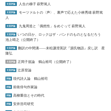
人生の梯子 萩野篤人
文芸評論
モーツァルトの〈声〉、裏声で応えた小林秀雄 萩野篤
文芸評論
人
九鬼周造と「偶然性」をめぐって 萩野篤人
文芸評論
いつの日か、ロックはザ・バンドのものとなるだろう
文芸評論
池上晴之（公開終了）
翻訳の中間溝――末松謙澄英訳『源氏物語』戻し訳 星
文芸評論
隆弘
正岡子規論 鶴山裕司（公開終了）
文芸評論
辻原登論
文芸評論
現代詩人論 鶴山裕司
詩論
前衛俳句作家論
詩論
高柳重信とその時代
詩論
安井浩司研究
詩論