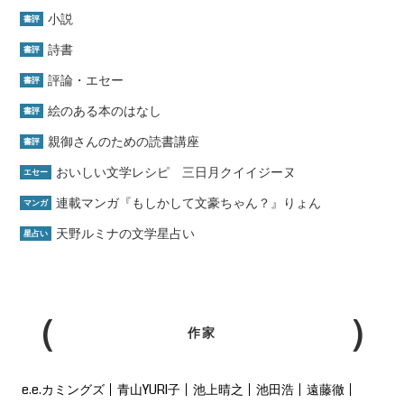
小説
書評
詩書
書評
評論・エセー
書評
絵のある本のはなし
書評
親御さんのための読書講座
書評
おいしい文学レシピ 三日月クイイジーヌ
エセー
連載マンガ『もしかして文豪ちゃん？』りょん
マンガ
天野ルミナの文学星占い
星占い
作家
e.e.カミングズ
青山YURI子
池上晴之
池田浩
遠藤徹