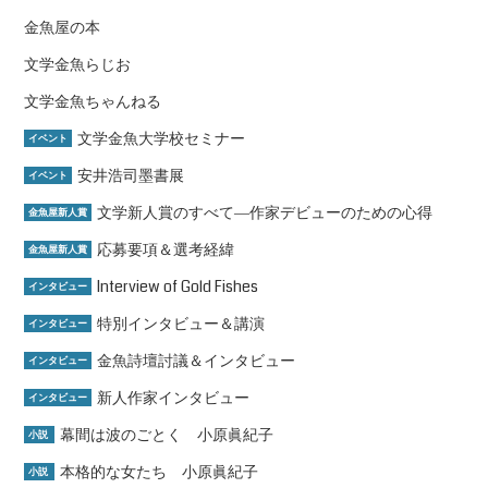
金魚屋の本
文学金魚らじお
文学金魚ちゃんねる
文学金魚大学校セミナー
イベント
安井浩司墨書展
イベント
文学新人賞のすべて―作家デビューのための心得
金魚屋新人賞
応募要項＆選考経緯
金魚屋新人賞
Interview of Gold Fishes
インタビュー
特別インタビュー＆講演
インタビュー
金魚詩壇討議＆インタビュー
インタビュー
新人作家インタビュー
インタビュー
幕間は波のごとく 小原眞紀子
小説
本格的な女たち 小原眞紀子
小説