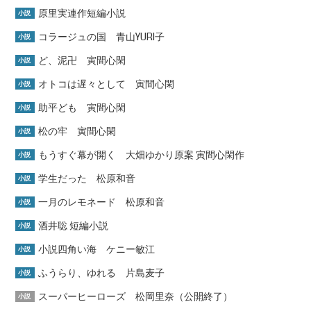
原里実連作短編小説
小説
コラージュの国 青山YURI子
小説
ど、泥卍 寅間心閑
小説
オトコは遅々として 寅間心閑
小説
助平ども 寅間心閑
小説
松の牢 寅間心閑
小説
もうすぐ幕が開く 大畑ゆかり原案 寅間心閑作
小説
学生だった 松原和音
小説
一月のレモネード 松原和音
小説
酒井聡 短編小説
小説
小説四角い海 ケニー敏江
小説
ふうらり、ゆれる 片島麦子
小説
スーパーヒーローズ 松岡里奈（公開終了）
小説