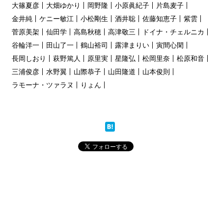
大篠夏彦
大畑ゆかり
岡野隆
小原眞紀子
片島麦子
金井純
ケニー敏江
小松剛生
酒井聡
佐藤知恵子
紫雲
菅原美架
仙田学
高島秋穂
高津敬三
ドイナ・チェルニカ
谷輪洋一
田山了一
鶴山裕司
露津まりい
寅間心閑
長岡しおり
萩野篤人
原里実
星隆弘
松岡里奈
松原和音
三浦俊彦
水野翼
山際恭子
山田隆道
山本俊則
ラモーナ・ツァラヌ
りょん