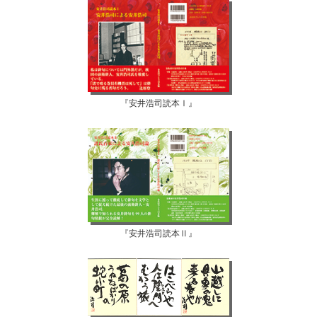
『安井浩司読本Ⅰ』
『安井浩司読本Ⅱ』