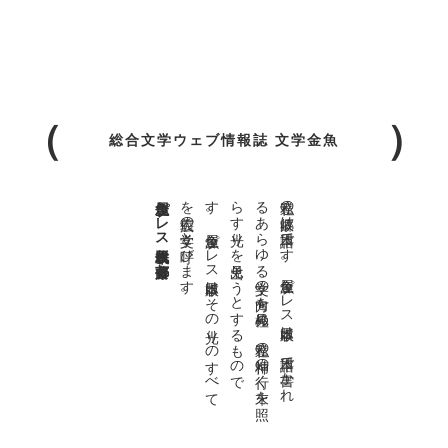
総合文学ウェブ情報誌 文学金魚
金魚屋プレス日本版代表 齋藤都
。
私達の
故郷は
日本語で
す
。
金魚屋プ
レ
ス
日本版は
、
日本語で
書か
れ
る
あ
ら
ゆ
る
文学の
方向を
見極め
、
私達の
精神の
行く
末を
照
ら
す
光り
を
見出そ
う
と
す
る
も
の
で
す
。
金魚屋プ
レ
ス
日本版は
そ
の
光り
の
す
べ
て
を
広義の
文学と
呼び
ま
す