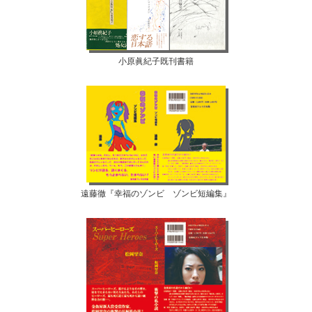
小原眞紀子既刊書籍
遠藤徹『幸福のゾンビ ゾンビ短編集』