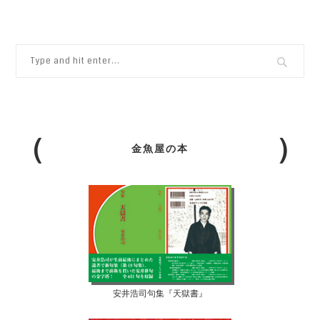
金魚屋の本
安井浩司句集『天獄書』