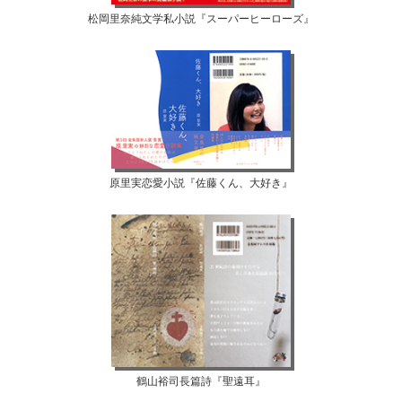
松岡里奈純文学私小説『スーパーヒーローズ』
原里実恋愛小説『佐藤くん、大好き』
鶴山裕司長篇詩『聖遠耳』