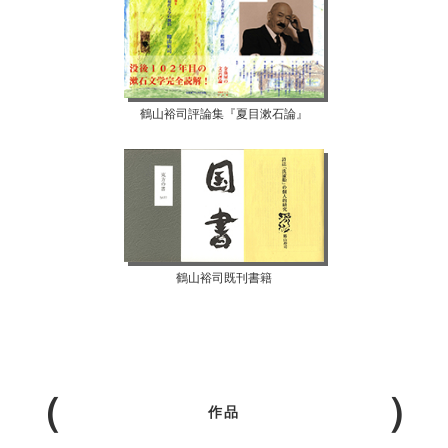
鶴山裕司評論集『夏目漱石論』
鶴山裕司既刊書籍
作品