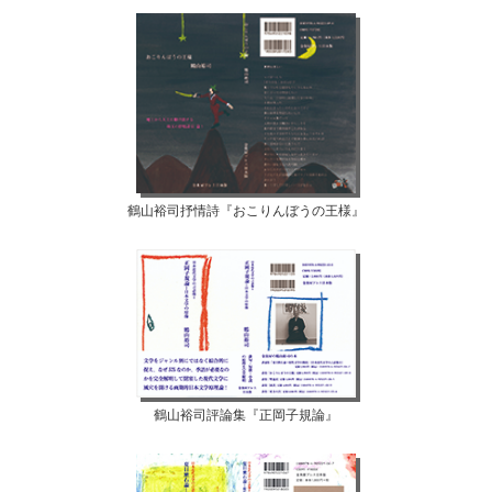
鶴山裕司抒情詩『おこりんぼうの王様』
鶴山裕司評論集『正岡子規論』