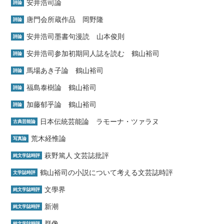
安井浩司論
詩論
唐門会所蔵作品 岡野隆
詩論
安井浩司墨書句漫読 山本俊則
詩論
安井浩司参加初期同人誌を読む 鶴山裕司
詩論
馬場あき子論 鶴山裕司
詩論
福島泰樹論 鶴山裕司
詩論
加藤郁乎論 鶴山裕司
詩論
日本伝統芸能論 ラモーナ・ツァラヌ
古典芸能論
荒木経惟論
写真論
萩野篤人 文芸誌批評
純文学誌時評
鶴山裕司の小説について考える文芸誌時評
文学誌時評
文學界
純文学誌時評
新潮
純文学誌時評
群像
純文学誌時評