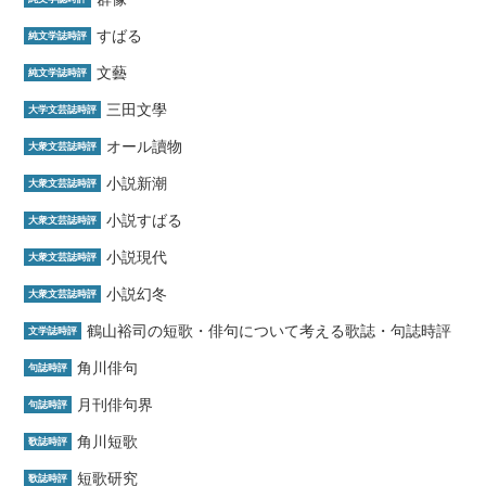
すばる
純文学誌時評
文藝
純文学誌時評
三田文學
大学文芸誌時評
オール讀物
大衆文芸誌時評
小説新潮
大衆文芸誌時評
小説すばる
大衆文芸誌時評
小説現代
大衆文芸誌時評
小説幻冬
大衆文芸誌時評
鶴山裕司の短歌・俳句について考える歌誌・句誌時評
文学誌時評
角川俳句
句誌時評
月刊俳句界
句誌時評
角川短歌
歌誌時評
短歌研究
歌誌時評