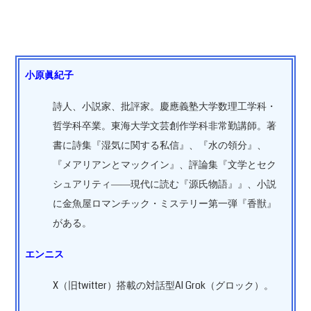
小原眞紀子
詩人、小説家、批評家。慶應義塾大学数理工学科・
哲学科卒業。東海大学文芸創作学科非常勤講師。著
書に詩集『湿気に関する私信』、『水の領分』、
『メアリアンとマックイン』、評論集『文学とセク
シュアリティ――現代に読む『源氏物語』』、小説
に金魚屋ロマンチック・ミステリー第一弾『香獣』
がある。
エンニス
X（旧twitter）搭載の対話型AI Grok（グロック）。