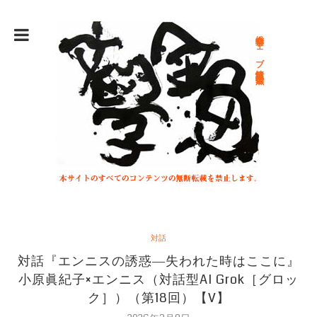
総合文学ウェブ情報誌 文学金魚
対話
対話『エンニスの誘惑―失われた時はここに』
小原眞紀子×エンニス（対話型AI Grok［グロッ
ク］）（第18回）【V】