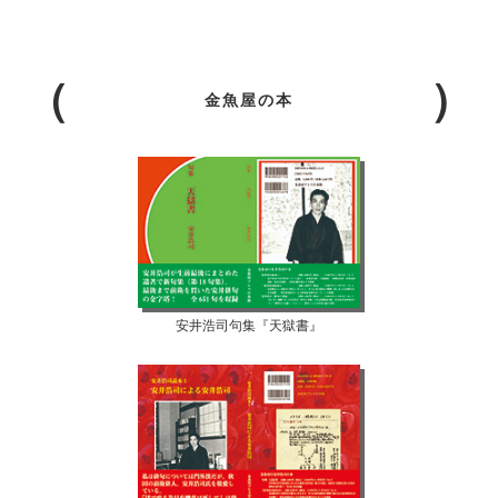
金魚屋の本
安井浩司句集『天獄書』