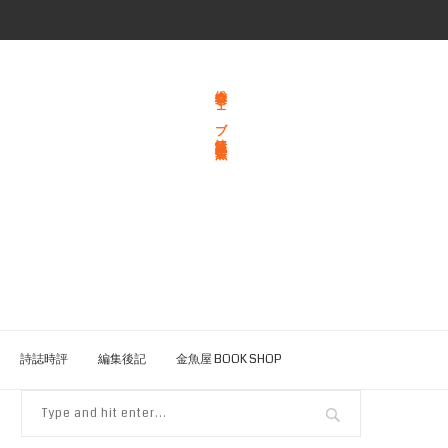
総合文学ウェブ情報誌 文学金魚
詩誌時評
編集後記
金魚屋 BOOK SHOP