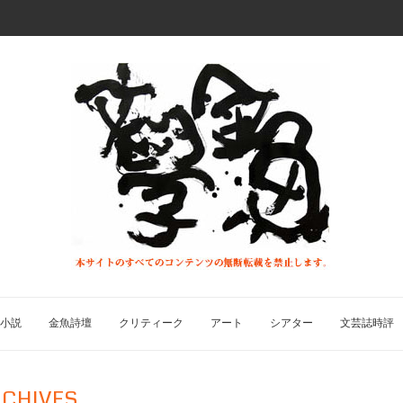
小説
金魚詩壇
クリティーク
アート
シアター
文芸誌時評
CHIVES