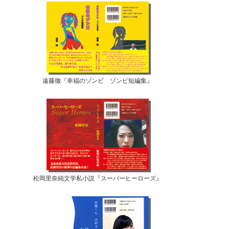
遠藤徹『幸福のゾンビ ゾンビ短編集』
松岡里奈純文学私小説『スーパーヒーローズ』