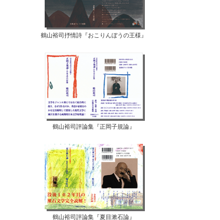
鶴山裕司抒情詩『おこりんぼうの王様』
鶴山裕司評論集『正岡子規論』
鶴山裕司評論集『夏目漱石論』