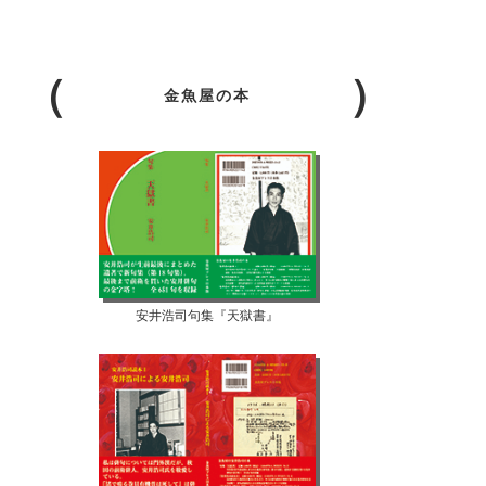
金魚屋の本
安井浩司句集『天獄書』