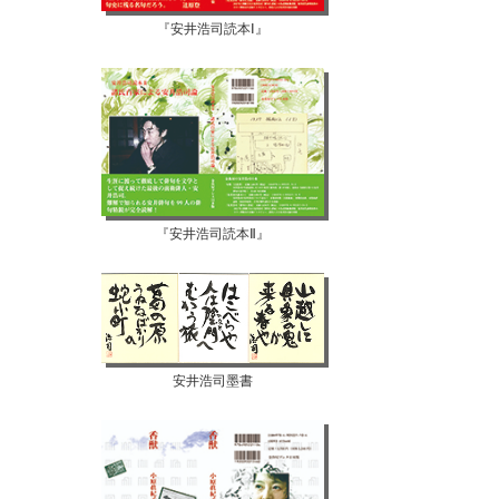
『安井浩司読本Ⅰ』
『安井浩司読本Ⅱ』
安井浩司墨書