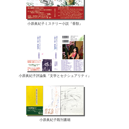
小原眞紀子ミステリー小説『香獣』
小原眞紀子評論集『文学とセクシュアリティ』
小原眞紀子既刊書籍