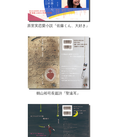
原里実恋愛小説『佐藤くん、大好き』
鶴山裕司長篇詩『聖遠耳』