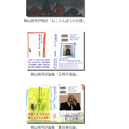
鶴山裕司抒情詩『おこりんぼうの王様』
鶴山裕司評論集『正岡子規論』
鶴山裕司評論集『夏目漱石論』