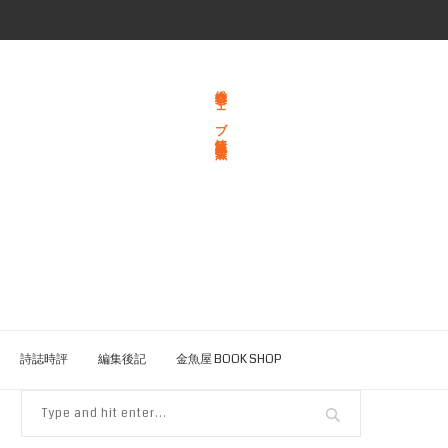
総合文学ウェブ情報誌 文学金魚
詩誌時評
編集後記
金魚屋 BOOK SHOP