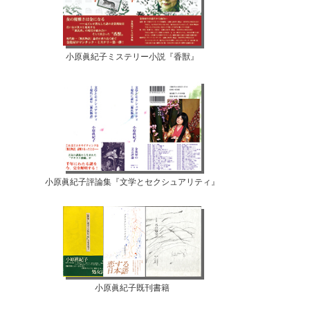
小原眞紀子ミステリー小説『香獣』
小原眞紀子評論集『文学とセクシュアリティ』
小原眞紀子既刊書籍