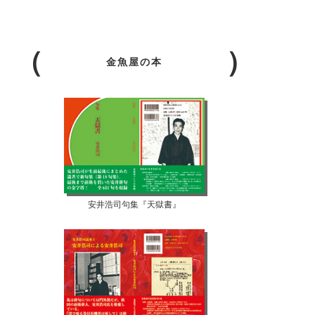
金魚屋の本
安井浩司句集『天獄書』