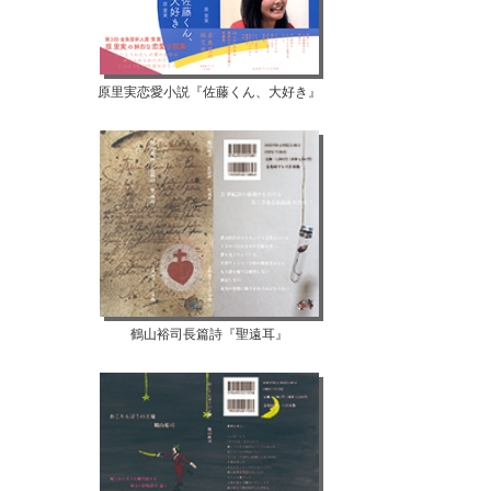
原里実恋愛小説『佐藤くん、大好き』
鶴山裕司長篇詩『聖遠耳』