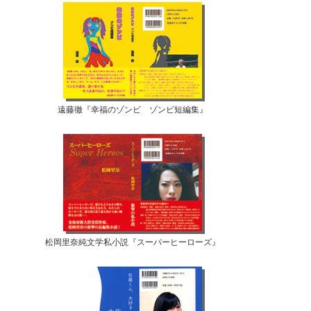
遠藤徹『幸福のゾンビ ゾンビ短編集』
松岡里奈純文学私小説『スーパーヒーローズ』