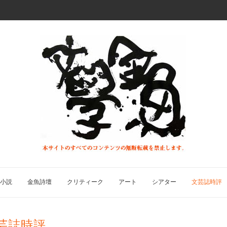
小説
金魚詩壇
クリティーク
アート
シアター
文芸誌時評
芸誌時評