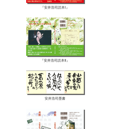
『安井浩司読本Ⅰ』
『安井浩司読本Ⅱ』
安井浩司墨書